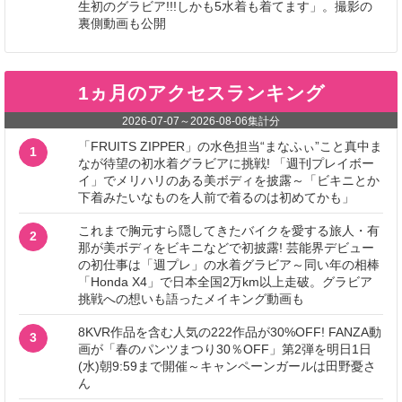
生初のグラビア!!!しかも5水着も着てます」。撮影の
裏側動画も公開
1ヵ月のアクセスランキング
2026-07-07
～
2026-08-06
集計分
「FRUITS ZIPPER」の水色担当“まなふぃ”こと真中ま
1
なが待望の初水着グラビアに挑戦! 「週刊プレイボー
イ」でメリハリのある美ボディを披露～「ビキニとか
下着みたいなものを人前で着るのは初めてかも」
これまで胸元すら隠してきたバイクを愛する旅人・有
2
那が美ボディをビキニなどで初披露! 芸能界デビュー
の初仕事は「週プレ」の水着グラビア～同い年の相棒
「Honda X4」で日本全国2万km以上走破。グラビア
挑戦への想いも語ったメイキング動画も
8KVR作品を含む人気の222作品が30%OFF! FANZA動
3
画が「春のパンツまつり30％OFF」第2弾を明日1日
(水)朝9:59まで開催～キャンペーンガールは田野憂さ
ん