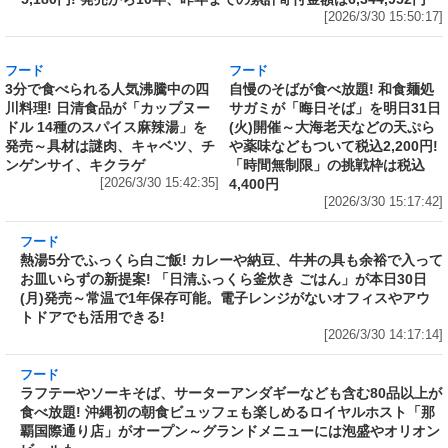
フード
3分で食べられる人気沸騰中の四
川料理! 日清食品が「カップヌー
ドル 14種のスパイス麻辣湯」を
発売～具材は謎肉、キャベツ、チ
ンゲンサイ、キクラゲ
フード
自慢のそばが食べ放題! 和食麺処
[2026/3/30 15:42:35]
サガミが「晦日そば」を明日31日
(火)開催～大海老天などの天ぷら
や薬味などもついて税込2,200円!
「時間無制限」の挑戦枠は税込
4,400円
[2026/3/30 15:17:42]
フード
熱湯5分でふっくら白ご飯! カレーや納豆、牛丼の具も余裕で入っ
てお皿いらずの新提案! 「日清ふっくら釜炊き ごはん」が本日30日