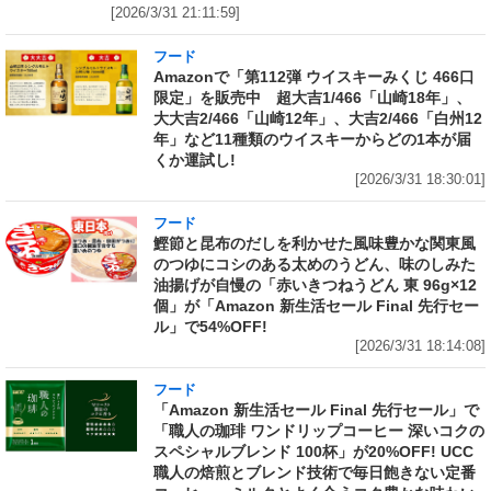
[2026/3/31 21:11:59]
フード
Amazonで「第112弾 ウイスキーみくじ 466口
限定」を販売中 超大吉1/466「山崎18年」、
大大吉2/466「山崎12年」、大吉2/466「白州12
年」など11種類のウイスキーからどの1本が届
くか運試し!
[2026/3/31 18:30:01]
フード
鰹節と昆布のだしを利かせた風味豊かな関東風
のつゆにコシのある太めのうどん、味のしみた
油揚げが自慢の「赤いきつねうどん 東 96g×12
個」が「Amazon 新生活セール Final 先行セー
ル」で54%OFF!
[2026/3/31 18:14:08]
フード
「Amazon 新生活セール Final 先行セール」で
「職人の珈琲 ワンドリップコーヒー 深いコクの
スペシャルブレンド 100杯」が20%OFF! UCC
職人の焙煎とブレンド技術で毎日飽きない定番