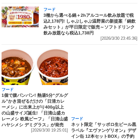
フード
3種から選べる鍋＋2hアルコール飲み放題で税
込2,178円! しゃぶしゃぶ温野菜の新提案「鍋飲
みセット」が平日限定で販売～ソフトドリンク
飲み放題なら税込1,738円
[2026/3/30 23:45:36]
フード
フード
1個で腹パンパン! 熱湯5分“グルグ
ネット限定「サッポロ生ビール黒
ル”かき混ぜるだけの「日清カレ
ラベル『エヴァンゲリオン』デザ
ーメシ」に出来上がり400g以上
イン缶 12本セットBOX」の予約
の山盛サイズ誕生! 「日清山盛カ
がAmazonでも実施中 350ml缶
レーメシ 欧風ビーフ」「日清山盛
には「エヴァンゲリオン初号機」
ハヤシメシ デミグラス」が発売
を、500ml缶には「エヴァンゲリ
[2026/3/30 19:25:01]
オン第13号機」のスペシャルデザ
インを採用