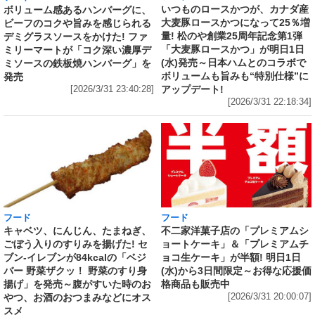
いつものロースかつが、カナダ産
ボリューム感あるハンバーグに、
大麦豚ロースかつになって25％増
ビーフのコクや旨みを感じられる
量! 松のや創業25周年記念第1弾
デミグラスソースをかけた! ファ
「大麦豚ロースかつ」が明日1日
ミリーマートが「コク深い濃厚デ
(水)発売～日本ハムとのコラボで
ミソースの鉄板焼ハンバーグ」を
ボリュームも旨みも“特別仕様”に
発売
アップデート!
[2026/3/31 23:40:28]
[2026/3/31 22:18:34]
フード
フード
キャベツ、にんじん、たまねぎ、
不二家洋菓子店の「プレミアムシ
ごぼう入りのすりみを揚げた! セ
ョートケーキ」＆「プレミアムチ
ブン‐イレブンが84kcalの「ベジ
ョコ生ケーキ」が半額! 明日1日
バー 野菜ザクッ！ 野菜のすり身
(水)から3日間限定～お得な応援価
揚げ」を発売～腹がすいた時のお
格商品も販売中
やつ、お酒のおつまみなどにオス
[2026/3/31 20:00:07]
スメ