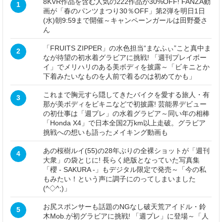
8KVR作品を含む人気の222作品が30%OFF! FANZA動
1
画が「春のパンツまつり30％OFF」第2弾を明日1日
(水)朝9:59まで開催～キャンペーンガールは田野憂さ
ん
「FRUITS ZIPPER」の水色担当“まなふぃ”こと真中ま
2
なが待望の初水着グラビアに挑戦! 「週刊プレイボー
イ」でメリハリのある美ボディを披露～「ビキニとか
下着みたいなものを人前で着るのは初めてかも」
これまで胸元すら隠してきたバイクを愛する旅人・有
3
那が美ボディをビキニなどで初披露! 芸能界デビュー
の初仕事は「週プレ」の水着グラビア～同い年の相棒
「Honda X4」で日本全国2万km以上走破。グラビア
挑戦への想いも語ったメイキング動画も
あの桜樹ルイ(55)の28年ぶりの全裸ショットが「週刊
4
大衆」の袋とじに! 長らく絶版となっていた写真集
「櫻 - SAKURA -」もデジタル限定で発売～「今の私
もみたい！という声に調子にのってしまいました
(^◇^;)」
お尻スポンサーも話題のNGなし破天荒アイドル・鈴
5
木Mob.が初グラビアに挑戦! 「週プレ」に登場～「人