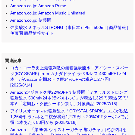
Amazon.co.jp: Amazon Prime
Amazon.co.jp: Amazon Music Unlimited
Amazon.co.jp: 伊藤園
強炭酸水 ミネラルSTRONG（東日本）PET 500ml | 商品情報 |
伊藤園 商品情報サイト
関連記事
コカ・コーラ史上最強刺激の無糖強炭酸水「アイシー・スパー
ク(ICY SPARK) from カナダドライ ラベルレス 430mlPET×24
本」がAmazon定期おトク便34%OFFの税込1,277円!
[2025/8/14]
Amazon定期おトク便22%OFFで伊藤園「ミネラルストロング
強炭酸水 500ml×24本(ラベルレス)」が税込1,329円(税込55円/
本)! 「定期おトク便クーポン祭り」対象商品 [2025/7/15]
アイリスオーヤマの強炭酸水「CRYSTAL SPARK」ユズが税込
1,264円! ラムネと白桃が税込1,279円 ～20%OFFクーポンでお
得! 1本あたり53円から [2025/3/18]
Amazon、「第95弾 ウイスキーガチャ 響ガチャ」限定92口を