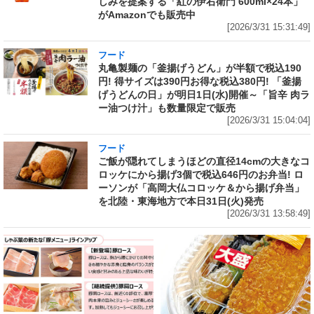
しみを提案する「紅の伊右衛門 600ml×24本」
がAmazonでも販売中
[2026/3/31 15:31:49]
フード
丸亀製麺の「釜揚げうどん」が半額で税込190
円! 得サイズは390円お得な税込380円! 「釜揚
げうどんの日」が明日1日(水)開催～「旨辛 肉ラ
ー油つけ汁」も数量限定で販売
[2026/3/31 15:04:04]
フード
ご飯が隠れてしまうほどの直径14cmの大きなコ
ロッケにから揚げ3個で税込646円のお弁当! ロ
ーソンが「高岡大仏コロッケ＆から揚げ弁当」
を北陸・東海地方で本日31日(火)発売
[2026/3/31 13:58:49]