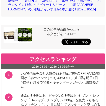
販売中 「響21年」「山崎12年」「山崎NV」「白州NV」「バ
ランタイン17年 トリビュートリリース」「響 JAPANESE
HARMONY」の6種類からいずれか1本が届く! [2025/10/15]
この記事が面白かったら
ネタとぴをフォロー
アクセスランキング
2026-08-05
～
2026-08-06
集計分
8KVR作品を含む人気の222作品が30%OFF! FANZA動
1
画が「春のパンツまつり30％OFF」第2弾を明日1日
(水)朝9:59まで開催～キャンペーンガールは田野憂さ
ん
通常の5.6倍以上、ビッグの2.3倍以上! セブン‐イレブ
2
ンが「Happyプッチンプリン 380g」を販売～もちろ
んプッチンして、お皿に移してプルル～ンと楽しめる