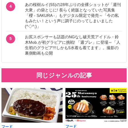
あの桜樹ルイ(55)の28年ぶりの全裸ショットが「週刊
4
大衆」の袋とじに! 長らく絶版となっていた写真集
「櫻 - SAKURA -」もデジタル限定で発売～「今の私
もみたい！という声に調子にのってしまいました
(^◇^;)」
お尻スポンサーも話題のNGなし破天荒アイドル・鈴
5
木Mob.が初グラビアに挑戦! 「週プレ」に登場～「人
生初のグラビア!!!しかも5水着も着てます」。撮影の
裏側動画も公開
同じジャンルの記事
フード
フード