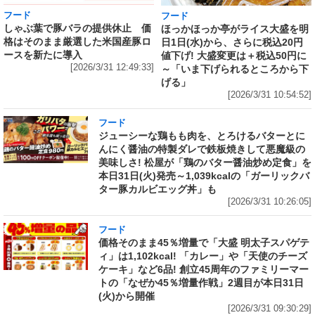
フード
フード
しゃぶ葉で豚バラの提供休止 価
ほっかほっか亭がライス大盛を明
格はそのまま厳選した米国産豚ロ
日1日(水)から、さらに税込20円
ースを新たに導入
値下げ! 大盛変更は＋税込50円に
[2026/3/31 12:49:33]
～「いま下げられるところから下
げる」
[2026/3/31 10:54:52]
フード
ジューシーな鶏もも肉を、とろけるバターとに
んにく醤油の特製ダレで鉄板焼きして悪魔級の
美味しさ! 松屋が「鶏のバター醤油炒め定食」を
本日31日(火)発売～1,039kcalの「ガーリックバ
ター豚カルビエッグ丼」も
[2026/3/31 10:26:05]
フード
価格そのまま45％増量で「大盛 明太子スパゲテ
ィ」は1,102kcal! 「カレー」や「天使のチーズ
ケーキ」など6品! 創立45周年のファミリーマー
トの「なぜか45％増量作戦」2週目が本日31日
(火)から開催
[2026/3/31 09:30:29]