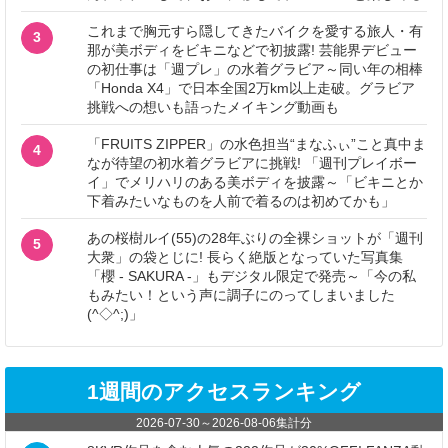
これまで胸元すら隠してきたバイクを愛する旅人・有
3
那が美ボディをビキニなどで初披露! 芸能界デビュー
の初仕事は「週プレ」の水着グラビア～同い年の相棒
「Honda X4」で日本全国2万km以上走破。グラビア
挑戦への想いも語ったメイキング動画も
「FRUITS ZIPPER」の水色担当“まなふぃ”こと真中ま
4
なが待望の初水着グラビアに挑戦! 「週刊プレイボー
イ」でメリハリのある美ボディを披露～「ビキニとか
下着みたいなものを人前で着るのは初めてかも」
あの桜樹ルイ(55)の28年ぶりの全裸ショットが「週刊
5
大衆」の袋とじに! 長らく絶版となっていた写真集
「櫻 - SAKURA -」もデジタル限定で発売～「今の私
もみたい！という声に調子にのってしまいました
(^◇^;)」
1週間のアクセスランキング
2026-07-30
～
2026-08-06
集計分