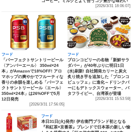
コーヒー。ミルクとよく合うコク豊かな味わい
[2026/3/31 18:06:07]
フード
フード
「パーフェクトサントリービール
ブロンコビリーの名物「新鮮サラ
〈アンバーエール〉 350ml×24
ダバー」が40年ぶりに明日1日
本」がAmazonで18%OFF! アロ
(水)刷新! 自社開発カリーと炭火
マホップの爽やかでフルーティな
炙り焼き芋を追加した「ブロンコ
香りの余韻を楽しめる「パーフェ
ビュッフェ」に進化～ドリンクバ
クトサントリービール〈エール〉
ーにもデトックスウォーター、バ
350ml×24本」は26%OFFで5月
タフライピー、台湾茶が登場
12日発売
[2026/3/31 15:53:59]
[2026/3/31 17:56:05]
フード
本日31日(火)発売! 伊右衛門ブランド初となる
『和紅茶×京番茶』ブレンドで日本茶の新しい愉