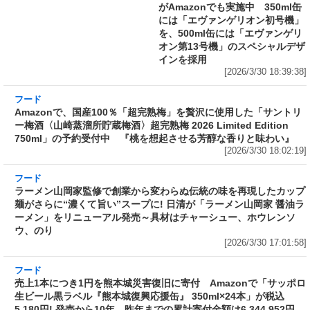
[2026/3/30 18:39:38]
フード
Amazonで、国産100％「超完熟梅」を贅沢に使
用した「サントリー梅酒〈山崎蒸溜所貯蔵梅
酒〉超完熟梅 2026 Limited Edition 750ml」の
予約受付中 『桃を想起させる芳醇な香りと味
わい』
[2026/3/30 18:02:19]
フード
ラーメン山岡家監修で創業から変わらぬ伝統の
味を再現したカップ麺がさらに“濃くて旨い”ス
ープに! 日清が「ラーメン山岡家 醤油ラーメ
ン」をリニューアル発売～具材はチャーシュ
ー、ホウレンソウ、のり
[2026/3/30 17:01:58]
フード
売上1本につき1円を熊本城災害復旧に寄付 Amazonで「サッポロ
生ビール黒ラベル『熊本城復興応援缶』 350ml×24本」が税込
5,180円! 発売から10年、昨年までの累計寄付金額は6,344,952円
[2026/3/30 15:50:17]