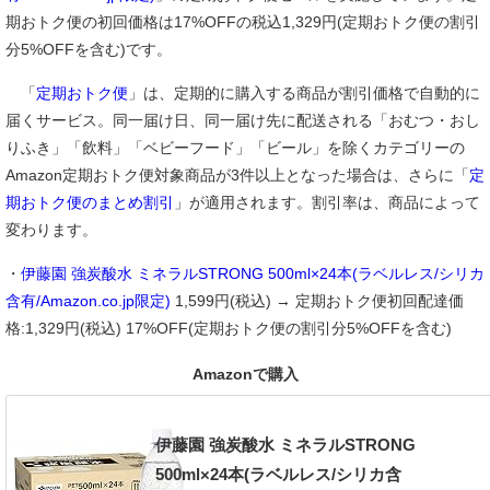
期おトク便の初回価格は17%OFFの税込1,329円(定期おトク便の割引
分5%OFFを含む)です。
「
定期おトク便
」は、定期的に購入する商品が割引価格で自動的に
届くサービス。同一届け日、同一届け先に配送される「おむつ・おし
りふき」「飲料」「ベビーフード」「ビール」を除くカテゴリーの
Amazon定期おトク便対象商品が3件以上となった場合は、さらに「
定
期おトク便のまとめ割引
」が適用されます。割引率は、商品によって
変わります。
・
伊藤園 強炭酸水 ミネラルSTRONG 500ml×24本(ラベルレス/シリカ
含有/Amazon.co.jp限定)
1,599円(税込) → 定期おトク便初回配達価
格:1,329円(税込) 17%OFF(定期おトク便の割引分5%OFFを含む)
Amazonで購入
伊藤園 強炭酸水 ミネラルSTRONG
500ml×24本(ラベルレス/シリカ含