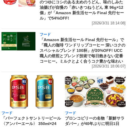
のつゆにコシのある太めのうどん、味のしみた
油揚げが自慢の「赤いきつねうどん 東 96g×12
個」が「Amazon 新生活セール Final 先行セー
ル」で54%OFF!
[2026/3/31 18:14:08]
フード
「Amazon 新生活セール Final 先行セール」で
「職人の珈琲 ワンドリップコーヒー 深いコクの
スペシャルブレンド 100杯」が20%OFF! UCC
職人の焙煎とブレンド技術で毎日飽きない定番
コーヒー。ミルクとよく合うコク豊かな味わい
[2026/3/31 18:06:07]
フード
フード
「パーフェクトサントリービール
ブロンコビリーの名物「新鮮サラ
〈アンバーエール〉 350ml×24
ダバー」が40年ぶりに明日1日