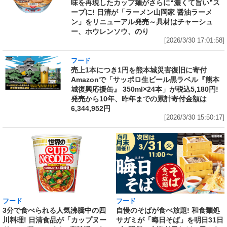
味を再現したカップ麺がさらに“濃くて旨い”ス
ープに! 日清が「ラーメン山岡家 醤油ラーメ
ン」をリニューアル発売～具材はチャーシュ
ー、ホウレンソウ、のり
[2026/3/30 17:01:58]
フード
売上1本につき1円を熊本城災害復旧に寄付
Amazonで「サッポロ生ビール黒ラベル『熊本
城復興応援缶』 350ml×24本」が税込5,180円!
発売から10年、昨年までの累計寄付金額は
6,344,952円
[2026/3/30 15:50:17]
フード
フード
3分で食べられる人気沸騰中の四
自慢のそばが食べ放題! 和食麺処
川料理! 日清食品が「カップヌー
サガミが「晦日そば」を明日31日