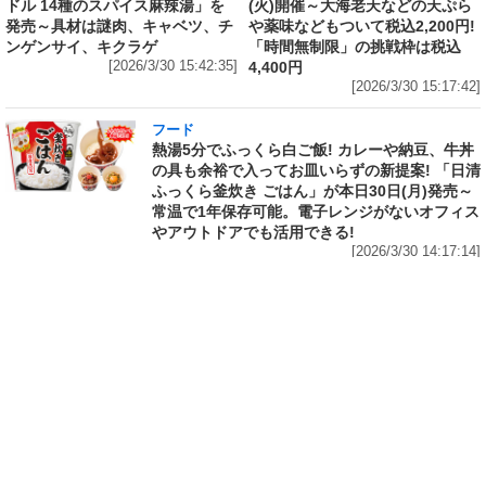
ドル 14種のスパイス麻辣湯」を
(火)開催～大海老天などの天ぷら
発売～具材は謎肉、キャベツ、チ
や薬味などもついて税込2,200円!
ンゲンサイ、キクラゲ
「時間無制限」の挑戦枠は税込
[2026/3/30 15:42:35]
4,400円
[2026/3/30 15:17:42]
フード
熱湯5分でふっくら白ご飯! カレーや納豆、牛丼
の具も余裕で入ってお皿いらずの新提案! 「日清
ふっくら釜炊き ごはん」が本日30日(月)発売～
常温で1年保存可能。電子レンジがないオフィス
やアウトドアでも活用できる!
[2026/3/30 14:17:14]
フード
ラフテーやソーキそば、サーターアンダギーな
ども含む80品以上が食べ放題! 沖縄初の朝食ビ
ュッフェも楽しめるロイヤルホスト「那覇国際
通り店」がオープン～グランドメニューには泡
盛やオリオンビールも
[2026/3/30 13:05:00]
フード
研究所で発見された50年前の「どん兵衛」レシ