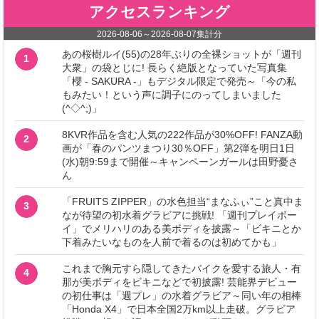
アクセスランキング
2026-08-06
～
2026-08-07
集計分
あの桜樹ルイ(55)の28年ぶりの全裸ショットが「週刊
1
大衆」の袋とじに! 長らく絶版となっていた写真集
「櫻 - SAKURA -」もデジタル限定で発売～「今の私
もみたい！という声に調子にのってしまいました
(^◇^;)」
8KVR作品を含む人気の222作品が30%OFF! FANZA動
2
画が「春のパンツまつり30％OFF」第2弾を明日1日
(水)朝9:59まで開催～キャンペーンガールは田野憂さ
ん
「FRUITS ZIPPER」の水色担当“まなふぃ”こと真中ま
3
なが待望の初水着グラビアに挑戦! 「週刊プレイボー
イ」でメリハリのある美ボディを披露～「ビキニとか
下着みたいなものを人前で着るのは初めてかも」
これまで胸元すら隠してきたバイクを愛する旅人・有
4
那が美ボディをビキニなどで初披露! 芸能界デビュー
の初仕事は「週プレ」の水着グラビア～同い年の相棒
「Honda X4」で日本全国2万km以上走破。グラビア