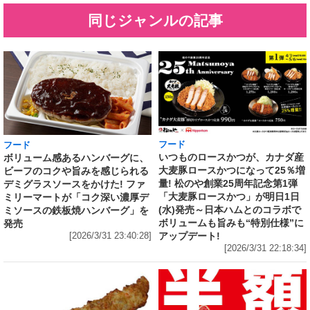
同じジャンルの記事
フード
フード
いつものロースかつが、カナダ産
ボリューム感あるハンバーグに、
大麦豚ロースかつになって25％増
ビーフのコクや旨みを感じられる
量! 松のや創業25周年記念第1弾
デミグラスソースをかけた! ファ
「大麦豚ロースかつ」が明日1日
ミリーマートが「コク深い濃厚デ
(水)発売～日本ハムとのコラボで
ミソースの鉄板焼ハンバーグ」を
ボリュームも旨みも“特別仕様”に
発売
アップデート!
[2026/3/31 23:40:28]
[2026/3/31 22:18:34]