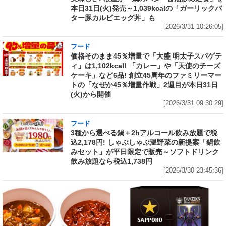
本日31日(火)発売～1,039kcalの「ガーリックバ
ター豚カルビエッグ丼」も
[2026/3/31 10:26:05]
フード
価格そのまま45％増量で「大盛 明太子スパゲテ
ィ」は1,102kcal! 「カレー」や「天使のチーズ
ケーキ」など6品! 創立45周年のファミリーマー
トの「なぜか45％増量作戦」2週目が本日31日
(火)から開催
[2026/3/31 09:30:29]
フード
3種から選べる鍋＋2hアルコール飲み放題で税
込2,178円! しゃぶしゃぶ温野菜の新提案「鍋飲
みセット」が平日限定で販売～ソフトドリンク
飲み放題なら税込1,738円
[2026/3/30 23:45:36]