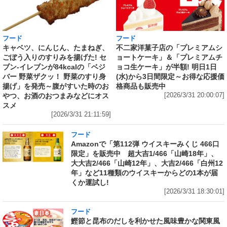
フード
フード
キャベツ、にんじん、たまねぎ、
不二家洋菓子店の「プレミアムシ
ごぼう入りのすりみを揚げた! セ
ョートケーキ」＆「プレミアムチ
ブン‐イレブンが84kcalの「ベジ
ョコ生ケーキ」が半額! 明日1日
バー 野菜ザクッ！ 野菜のすり身
(水)から3日間限定～お得な応援価
揚げ」を発売～腹がすいた時のお
格商品も販売中
やつ、お酒のおつまみなどにオス
[2026/3/31 20:00:07]
スメ
[2026/3/31 21:11:59]
フード
Amazonで「第112弾 ウイスキーみくじ 466口
限定」を販売中 超大吉1/466「山崎18年」、
大大吉2/466「山崎12年」、大吉2/466「白州12
年」など11種類のウイスキーからどの1本が届
くか運試し!
[2026/3/31 18:30:01]
フード
鰹節と昆布のだしを利かせた風味豊かな関東風