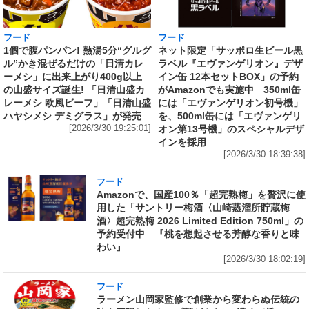
フード
フード
1個で腹パンパン! 熱湯5分“グルグ
ネット限定「サッポロ生ビール黒
ル”かき混ぜるだけの「日清カレ
ラベル『エヴァンゲリオン』デザ
ーメシ」に出来上がり400g以上
イン缶 12本セットBOX」の予約
の山盛サイズ誕生! 「日清山盛カ
がAmazonでも実施中 350ml缶
レーメシ 欧風ビーフ」「日清山盛
には「エヴァンゲリオン初号機」
ハヤシメシ デミグラス」が発売
を、500ml缶には「エヴァンゲリ
[2026/3/30 19:25:01]
オン第13号機」のスペシャルデザ
インを採用
[2026/3/30 18:39:38]
フード
Amazonで、国産100％「超完熟梅」を贅沢に使
用した「サントリー梅酒〈山崎蒸溜所貯蔵梅
酒〉超完熟梅 2026 Limited Edition 750ml」の
予約受付中 『桃を想起させる芳醇な香りと味
わい』
[2026/3/30 18:02:19]
フード
ラーメン山岡家監修で創業から変わらぬ伝統の