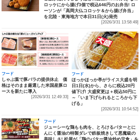
ロッケにから揚げ3個で税込646円のお弁当! ロ
ーソンが「高岡大仏コロッケ＆から揚げ弁当」
を北陸・東海地方で本日31日(火)発売
[2026/3/31 13:58:49]
フード
フード
しゃぶ葉で豚バラの提供休止 価
ほっかほっか亭がライス大盛を明
格はそのまま厳選した米国産豚ロ
日1日(水)から、さらに税込20円
ースを新たに導入
値下げ! 大盛変更は＋税込50円に
[2026/3/31 12:49:33]
～「いま下げられるところから下
げる」
[2026/3/31 10:54:52]
フード
ジューシーな鶏もも肉を、とろけるバターとに
んにく醤油の特製ダレで鉄板焼きして悪魔級の
美味しさ! 松屋が「鶏のバター醤油炒め定食」を