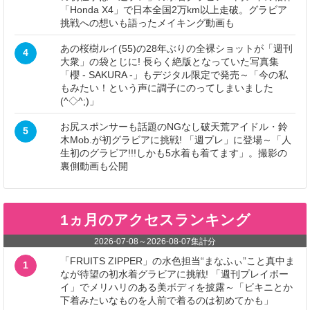
「Honda X4」で日本全国2万km以上走破。グラビア
挑戦への想いも語ったメイキング動画も
あの桜樹ルイ(55)の28年ぶりの全裸ショットが「週刊
4
大衆」の袋とじに! 長らく絶版となっていた写真集
「櫻 - SAKURA -」もデジタル限定で発売～「今の私
もみたい！という声に調子にのってしまいました
(^◇^;)」
お尻スポンサーも話題のNGなし破天荒アイドル・鈴
5
木Mob.が初グラビアに挑戦! 「週プレ」に登場～「人
生初のグラビア!!!しかも5水着も着てます」。撮影の
裏側動画も公開
1ヵ月のアクセスランキング
2026-07-08
～
2026-08-07
集計分
「FRUITS ZIPPER」の水色担当“まなふぃ”こと真中ま
1
なが待望の初水着グラビアに挑戦! 「週刊プレイボー
イ」でメリハリのある美ボディを披露～「ビキニとか
下着みたいなものを人前で着るのは初めてかも」