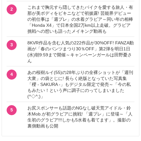
これまで胸元すら隠してきたバイクを愛する旅人・有
2
那が美ボディをビキニなどで初披露! 芸能界デビュー
の初仕事は「週プレ」の水着グラビア～同い年の相棒
「Honda X4」で日本全国2万km以上走破。グラビア
挑戦への想いも語ったメイキング動画も
8KVR作品を含む人気の222作品が30%OFF! FANZA動
3
画が「春のパンツまつり30％OFF」第2弾を明日1日
(水)朝9:59まで開催～キャンペーンガールは田野憂さ
ん
あの桜樹ルイ(55)の28年ぶりの全裸ショットが「週刊
4
大衆」の袋とじに! 長らく絶版となっていた写真集
「櫻 - SAKURA -」もデジタル限定で発売～「今の私
もみたい！という声に調子にのってしまいました
(^◇^;)」
お尻スポンサーも話題のNGなし破天荒アイドル・鈴
5
木Mob.が初グラビアに挑戦! 「週プレ」に登場～「人
生初のグラビア!!!しかも5水着も着てます」。撮影の
裏側動画も公開