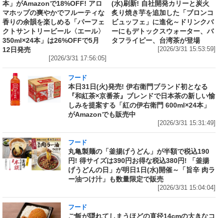
本」がAmazonで18%OFF! アロ
(水)刷新! 自社開発カリーと炭火
マホップの爽やかでフルーティな
炙り焼き芋を追加した「ブロンコ
香りの余韻を楽しめる「パーフェ
ビュッフェ」に進化～ドリンクバ
クトサントリービール〈エール〉
ーにもデトックスウォーター、バ
350ml×24本」は26%OFFで5月
タフライピー、台湾茶が登場
12日発売
[2026/3/31 15:53:59]
[2026/3/31 17:56:05]
フード
本日31日(火)発売! 伊右衛門ブランド初となる
『和紅茶×京番茶』ブレンドで日本茶の新しい愉
しみを提案する「紅の伊右衛門 600ml×24本」
がAmazonでも販売中
[2026/3/31 15:31:49]
フード
丸亀製麺の「釜揚げうどん」が半額で税込190
円! 得サイズは390円お得な税込380円! 「釜揚
げうどんの日」が明日1日(水)開催～「旨辛 肉ラ
ー油つけ汁」も数量限定で販売
[2026/3/31 15:04:04]
フード
ご飯が隠れてしまうほどの直径14cmの大きなコ