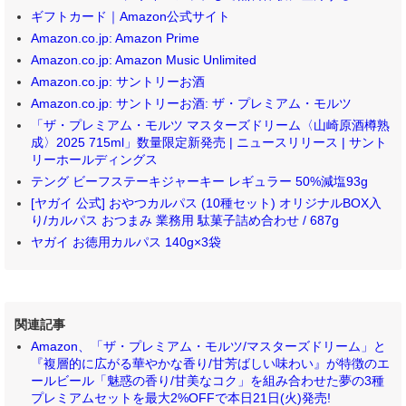
ギフトカード｜Amazon公式サイト
Amazon.co.jp: Amazon Prime
Amazon.co.jp: Amazon Music Unlimited
Amazon.co.jp: サントリーお酒
Amazon.co.jp: サントリーお酒: ザ・プレミアム・モルツ
「ザ・プレミアム・モルツ マスターズドリーム〈山崎原酒樽熟
成〉2025 715ml」数量限定新発売 | ニュースリリース | サント
リーホールディングス
テング ビーフステーキジャーキー レギュラー 50%減塩93g
[ヤガイ 公式] おやつカルパス (10種セット) オリジナルBOX入
り/カルパス おつまみ 業務用 駄菓子詰め合わせ / 687g
ヤガイ お徳用カルパス 140g×3袋
関連記事
Amazon、「ザ・プレミアム・モルツ/マスターズドリーム」と
『複層的に広がる華やかな香り/甘芳ばしい味わい』が特徴のエ
ールビール「魅惑の香り/甘美なコク」を組み合わせた夢の3種
プレミアムセットを最大2%OFFで本日21日(火)発売!