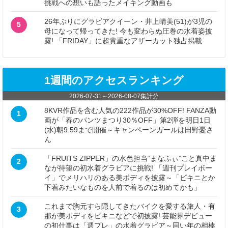
挑戦への想いも語ったメイキング動画も
26年ぶりにグラビアクイーン・井上晴美(51)が3児の
5
母になって帰ってきた! 今も変わらぬ圧巻の水着姿披
露! 「FRIDAY」に超貴重なアザーカット独占掲載
1週間のアクセスランキング
2026-07-31
～
2026-08-07
集計分
8KVR作品を含む人気の222作品が30%OFF! FANZA動
1
画が「春のパンツまつり30％OFF」第2弾を明日1日
(水)朝9:59まで開催～キャンペーンガールは田野憂さ
ん
「FRUITS ZIPPER」の水色担当“まなふぃ”こと真中ま
2
なが待望の初水着グラビアに挑戦! 「週刊プレイボー
イ」でメリハリのある美ボディを披露～「ビキニとか
下着みたいなものを人前で着るのは初めてかも」
これまで胸元すら隠してきたバイクを愛する旅人・有
3
那が美ボディをビキニなどで初披露! 芸能界デビュー
の初仕事は「週プレ」の水着グラビア～同い年の相棒