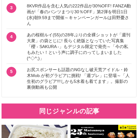
8KVR作品を含む人気の222作品が30%OFF! FANZA動
3
画が「春のパンツまつり30％OFF」第2弾を明日1日
(水)朝9:59まで開催～キャンペーンガールは田野憂さ
ん
あの桜樹ルイ(55)の28年ぶりの全裸ショットが「週刊
4
大衆」の袋とじに! 長らく絶版となっていた写真集
「櫻 - SAKURA -」もデジタル限定で発売～「今の私
もみたい！という声に調子にのってしまいました
(^◇^;)」
お尻スポンサーも話題のNGなし破天荒アイドル・鈴
5
木Mob.が初グラビアに挑戦! 「週プレ」に登場～「人
生初のグラビア!!!しかも5水着も着てます」。撮影の
裏側動画も公開
同じジャンルの記事