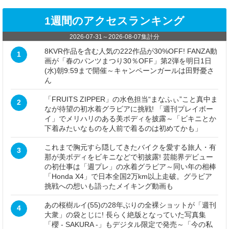
1週間のアクセスランキング
2026-07-31
～
2026-08-07
集計分
8KVR作品を含む人気の222作品が30%OFF! FANZA動
1
画が「春のパンツまつり30％OFF」第2弾を明日1日
(水)朝9:59まで開催～キャンペーンガールは田野憂さ
ん
「FRUITS ZIPPER」の水色担当“まなふぃ”こと真中ま
2
なが待望の初水着グラビアに挑戦! 「週刊プレイボー
イ」でメリハリのある美ボディを披露～「ビキニとか
下着みたいなものを人前で着るのは初めてかも」
これまで胸元すら隠してきたバイクを愛する旅人・有
3
那が美ボディをビキニなどで初披露! 芸能界デビュー
の初仕事は「週プレ」の水着グラビア～同い年の相棒
「Honda X4」で日本全国2万km以上走破。グラビア
挑戦への想いも語ったメイキング動画も
あの桜樹ルイ(55)の28年ぶりの全裸ショットが「週刊
4
大衆」の袋とじに! 長らく絶版となっていた写真集
「櫻 - SAKURA -」もデジタル限定で発売～「今の私