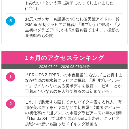
もみたい！という声に調子にのってしまいました
(^◇^;)」
お尻スポンサーも話題のNGなし破天荒アイドル・鈴
5
木Mob.が初グラビアに挑戦! 「週プレ」に登場～「人
生初のグラビア!!!しかも5水着も着てます」。撮影の
裏側動画も公開
1ヵ月のアクセスランキング
2026-07-08
～
2026-08-07
集計分
「FRUITS ZIPPER」の水色担当“まなふぃ”こと真中ま
1
なが待望の初水着グラビアに挑戦! 「週刊プレイボー
イ」でメリハリのある美ボディを披露～「ビキニとか
下着みたいなものを人前で着るのは初めてかも」
これまで胸元すら隠してきたバイクを愛する旅人・有
2
那が美ボディをビキニなどで初披露! 芸能界デビュー
の初仕事は「週プレ」の水着グラビア～同い年の相棒
「Honda X4」で日本全国2万km以上走破。グラビア
挑戦への想いも語ったメイキング動画も