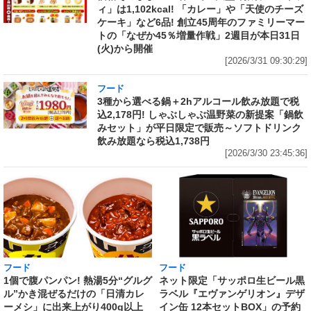
ィ」は1,102kcal! 「カレー」や「天使のチーズ
ケーキ」など6品! 創立45周年のファミリーマー
トの「なぜか45％増量作戦」2週目が本日31日
(火)から開催
[2026/3/31 09:30:29]
フード
3種から選べる鍋＋2hアルコール飲み放題で税
込2,178円! しゃぶしゃぶ温野菜の新提案「鍋飲
みセット」が平日限定で販売～ソフトドリンク
飲み放題なら税込1,738円
[2026/3/30 23:45:36]
フード
フード
1個で腹パンパン! 熱湯5分“グルグ
ネット限定「サッポロ生ビール黒
ル”かき混ぜるだけの「日清カレ
ラベル『エヴァンゲリオン』デザ
ーメシ」に出来上がり400g以上
イン缶 12本セットBOX」の予約