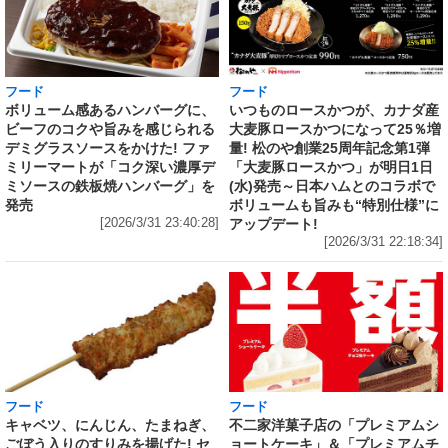
フード
フード
いつものロースかつが、カナダ産
ボリューム感あるハンバーグに、
大麦豚ロースかつになって25％増
ビーフのコクや旨みを感じられる
量! 松のや創業25周年記念第1弾
デミグラスソースをかけた! ファ
「大麦豚ロースかつ」が明日1日
ミリーマートが「コク深い濃厚デ
(水)発売～日本ハムとのコラボで
ミソースの鉄板焼ハンバーグ」を
ボリュームも旨みも“特別仕様”に
発売
アップデート!
[2026/3/31 23:40:28]
[2026/3/31 22:18:34]
フード
フード
キャベツ、にんじん、たまねぎ、
不二家洋菓子店の「プレミアムシ
ごぼう入りのすりみを揚げた! セ
ョートケーキ」＆「プレミアムチ