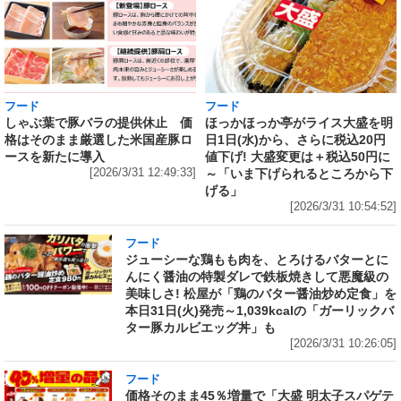
フード
フード
しゃぶ葉で豚バラの提供休止 価
ほっかほっか亭がライス大盛を明
格はそのまま厳選した米国産豚ロ
日1日(水)から、さらに税込20円
ースを新たに導入
値下げ! 大盛変更は＋税込50円に
[2026/3/31 12:49:33]
～「いま下げられるところから下
げる」
[2026/3/31 10:54:52]
フード
ジューシーな鶏もも肉を、とろけるバターとに
んにく醤油の特製ダレで鉄板焼きして悪魔級の
美味しさ! 松屋が「鶏のバター醤油炒め定食」を
本日31日(火)発売～1,039kcalの「ガーリックバ
ター豚カルビエッグ丼」も
[2026/3/31 10:26:05]
フード
価格そのまま45％増量で「大盛 明太子スパゲテ