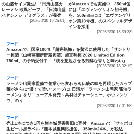
の山盛サイズ誕生! 「日清山盛カ
がAmazonでも実施中 350ml缶
レーメシ 欧風ビーフ」「日清山盛
には「エヴァンゲリオン初号機」
ハヤシメシ デミグラス」が発売
を、500ml缶には「エヴァンゲリ
[2026/3/30 19:25:01]
オン第13号機」のスペシャルデザ
インを採用
[2026/3/30 18:39:38]
フード
Amazonで、国産100％「超完熟梅」を贅沢に使
用した「サントリー梅酒〈山崎蒸溜所貯蔵梅
酒〉超完熟梅 2026 Limited Edition 750ml」の
予約受付中 『桃を想起させる芳醇な香りと味
わい』
[2026/3/30 18:02:19]
フード
ラーメン山岡家監修で創業から変わらぬ伝統の
味を再現したカップ麺がさらに“濃くて旨い”ス
ープに! 日清が「ラーメン山岡家 醤油ラーメ
ン」をリニューアル発売～具材はチャーシュ
ー、ホウレンソウ、のり
[2026/3/30 17:01:58]