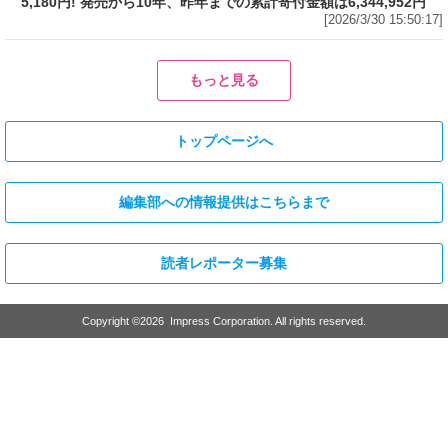
フード
売上1本につき1円を熊本城災害復旧に寄付
Amazonで「サッポロ生ビール黒ラベル『熊本
城復興応援缶』 350ml×24本」が税込5,180円!
発売から10年、昨年までの累計寄付金額は
6,344,952円
[2026/3/30 15:50:17]
フード
フード
3分で食べられる人気沸騰中の四
自慢のそばが食べ放題! 和食麺処
川料理! 日清食品が「カップヌー
サガミが「晦日そば」を明日31日
ドル 14種のスパイス麻辣湯」を
(火)開催～大海老天などの天ぷら
発売～具材は謎肉、キャベツ、チ
や薬味などもついて税込2,200円!
ンゲンサイ、キクラゲ
「時間無制限」の挑戦枠は税込
[2026/3/30 15:42:35]
4,400円
[2026/3/30 15:17:42]
フード
熱湯5分でふっくら白ご飯! カレーや納豆、牛丼の具も余裕で入って
お皿いらずの新提案! 「日清ふっくら釜炊き ごはん」が本日30日
(月)発売～常温で1年保存可能。電子レンジがないオフィスやアウ
トドアでも活用できる!
[2026/3/30 14:17:14]