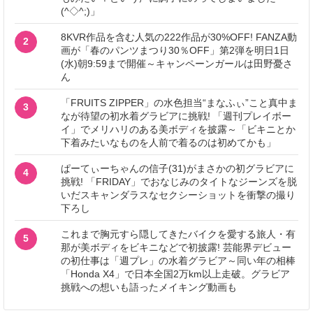
(^◇^;)」
8KVR作品を含む人気の222作品が30%OFF! FANZA動
2
画が「春のパンツまつり30％OFF」第2弾を明日1日
(水)朝9:59まで開催～キャンペーンガールは田野憂さ
ん
「FRUITS ZIPPER」の水色担当“まなふぃ”こと真中ま
3
なが待望の初水着グラビアに挑戦! 「週刊プレイボー
イ」でメリハリのある美ボディを披露～「ビキニとか
下着みたいなものを人前で着るのは初めてかも」
ぱーてぃーちゃんの信子(31)がまさかの初グラビアに
4
挑戦! 「FRIDAY」でおなじみのタイトなジーンズを脱
いだスキャンダラスなセクシーショットを衝撃の撮り
下ろし
これまで胸元すら隠してきたバイクを愛する旅人・有
5
那が美ボディをビキニなどで初披露! 芸能界デビュー
の初仕事は「週プレ」の水着グラビア～同い年の相棒
「Honda X4」で日本全国2万km以上走破。グラビア
挑戦への想いも語ったメイキング動画も