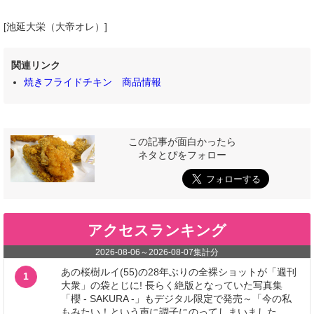
[池延大栄（大帝オレ）]
関連リンク
焼きフライドチキン 商品情報
この記事が面白かったら
ネタとぴをフォロー
アクセスランキング
2026-08-06
～
2026-08-07
集計分
あの桜樹ルイ(55)の28年ぶりの全裸ショットが「週刊
1
大衆」の袋とじに! 長らく絶版となっていた写真集
「櫻 - SAKURA -」もデジタル限定で発売～「今の私
もみたい！という声に調子にのってしまいました