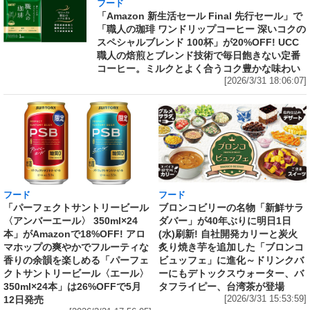
フード
「Amazon 新生活セール Final 先行セール」で
「職人の珈琲 ワンドリップコーヒー 深いコクの
スペシャルブレンド 100杯」が20%OFF! UCC
職人の焙煎とブレンド技術で毎日飽きない定番
コーヒー。ミルクとよく合うコク豊かな味わい
[2026/3/31 18:06:07]
フード
フード
「パーフェクトサントリービール
ブロンコビリーの名物「新鮮サラ
〈アンバーエール〉 350ml×24
ダバー」が40年ぶりに明日1日
本」がAmazonで18%OFF! アロ
(水)刷新! 自社開発カリーと炭火
マホップの爽やかでフルーティな
炙り焼き芋を追加した「ブロンコ
香りの余韻を楽しめる「パーフェ
ビュッフェ」に進化～ドリンクバ
クトサントリービール〈エール〉
ーにもデトックスウォーター、バ
350ml×24本」は26%OFFで5月
タフライピー、台湾茶が登場
12日発売
[2026/3/31 15:53:59]