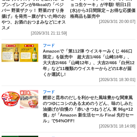
ブン‐イレブンが84kcalの「ベジ
ョコ生ケーキ」が半額! 明日1日
バー 野菜ザクッ！ 野菜のすり身
(水)から3日間限定～お得な応援価
揚げ」を発売～腹がすいた時のお
格商品も販売中
やつ、お酒のおつまみなどにオス
[2026/3/31 20:00:07]
スメ
[2026/3/31 21:11:59]
フード
Amazonで「第112弾 ウイスキーみくじ 466口
限定」を販売中 超大吉1/466「山崎18年」、
大大吉2/466「山崎12年」、大吉2/466「白州12
年」など11種類のウイスキーからどの1本が届
くか運試し!
[2026/3/31 18:30:01]
フード
鰹節と昆布のだしを利かせた風味豊かな関東風
のつゆにコシのある太めのうどん、味のしみた
油揚げが自慢の「赤いきつねうどん 東 96g×12
個」が「Amazon 新生活セール Final 先行セー
ル」で54%OFF!
[2026/3/31 18:14:08]