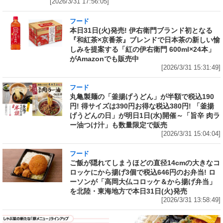
[2026/3/31 17:56:05]
フード
本日31日(火)発売! 伊右衛門ブランド初となる
『和紅茶×京番茶』ブレンドで日本茶の新しい愉
しみを提案する「紅の伊右衛門 600ml×24本」
がAmazonでも販売中
[2026/3/31 15:31:49]
フード
丸亀製麺の「釜揚げうどん」が半額で税込190
円! 得サイズは390円お得な税込380円! 「釜揚
げうどんの日」が明日1日(水)開催～「旨辛 肉ラ
ー油つけ汁」も数量限定で販売
[2026/3/31 15:04:04]
フード
ご飯が隠れてしまうほどの直径14cmの大きなコ
ロッケにから揚げ3個で税込646円のお弁当! ロ
ーソンが「高岡大仏コロッケ＆から揚げ弁当」
を北陸・東海地方で本日31日(火)発売
[2026/3/31 13:58:49]