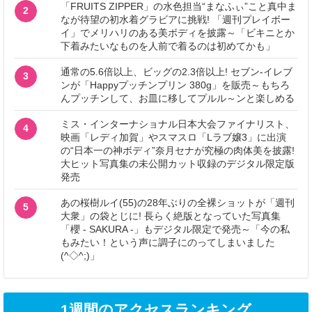
「FRUITS ZIPPER」の水色担当“まなふぃ”こと真中ま
2
なが待望の初水着グラビアに挑戦! 「週刊プレイボー
イ」でメリハリのある美ボディを披露～「ビキニとか
下着みたいなものを人前で着るのは初めてかも」
通常の5.6倍以上、ビッグの2.3倍以上! セブン‐イレブ
3
ンが「Happyプッチンプリン 380g」を販売～もちろ
んプッチンして、お皿に移してプルル～ンと楽しめる
ミス・インターナショナル日本大会ファイナリスト、
4
映画「レディ加賀」やスマスロ「Lラブ嬢3」に出演
の“日本一の神ボディ”奈月セナが究極の肉体美を披露!
大ヒット写真集の未公開カット収録のデジタル限定版
発売
あの桜樹ルイ(55)の28年ぶりの全裸ショットが「週刊
5
大衆」の袋とじに! 長らく絶版となっていた写真集
「櫻 - SAKURA -」もデジタル限定で発売～「今の私
もみたい！という声に調子にのってしまいました
(^◇^;)」
1週間のアクセスランキング