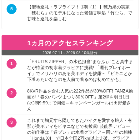
【聖地巡礼・ラブライブ！ 1期（1）】穂乃果の実家
5
「穂むら」のモデルになった老舗甘味処「竹むら」で
甘味と巡礼を楽しむ
1ヵ月のアクセスランキング
2026-07-11
～
2026-08-10
集計分
「FRUITS ZIPPER」の水色担当“まなふぃ”こと真中ま
1
なが待望の初水着グラビアに挑戦! 「週刊プレイボー
イ」でメリハリのある美ボディを披露～「ビキニとか
下着みたいなものを人前で着るのは初めてかも」
8KVR作品を含む人気の222作品が30%OFF! FANZA動
2
画が「春のパンツまつり30％OFF」第2弾を明日1日
(水)朝9:59まで開催～キャンペーンガールは田野憂さ
ん
これまで胸元すら隠してきたバイクを愛する旅人・有
3
那が美ボディをビキニなどで初披露! 芸能界デビュー
の初仕事は「週プレ」の水着グラビア～同い年の相棒
「Honda X4」で日本全国2万km以上走破。グラビア