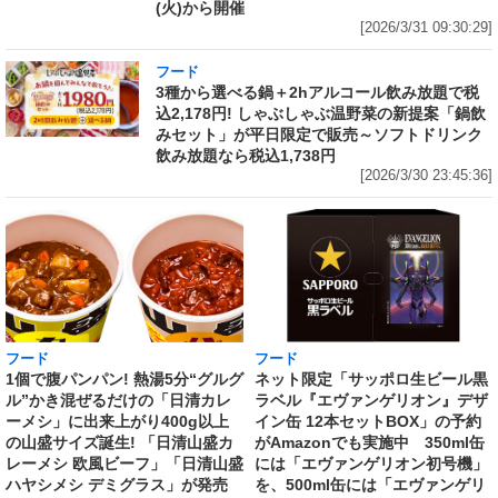
(火)から開催
[2026/3/31 09:30:29]
フード
3種から選べる鍋＋2hアルコール飲み放題で税
込2,178円! しゃぶしゃぶ温野菜の新提案「鍋飲
みセット」が平日限定で販売～ソフトドリンク
飲み放題なら税込1,738円
[2026/3/30 23:45:36]
フード
フード
1個で腹パンパン! 熱湯5分“グルグ
ネット限定「サッポロ生ビール黒
ル”かき混ぜるだけの「日清カレ
ラベル『エヴァンゲリオン』デザ
ーメシ」に出来上がり400g以上
イン缶 12本セットBOX」の予約
の山盛サイズ誕生! 「日清山盛カ
がAmazonでも実施中 350ml缶
レーメシ 欧風ビーフ」「日清山盛
には「エヴァンゲリオン初号機」
ハヤシメシ デミグラス」が発売
を、500ml缶には「エヴァンゲリ