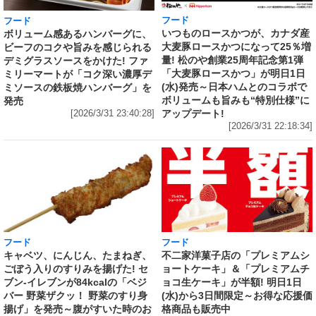
フード
フード
いつものロースかつが、カナダ産
ボリューム感あるハンバーグに、
大麦豚ロースかつになって25％増
ビーフのコクや旨みを感じられる
量! 松のや創業25周年記念第1弾
デミグラスソースをかけた! ファ
「大麦豚ロースかつ」が明日1日
ミリーマートが「コク深い濃厚デ
(水)発売～日本ハムとのコラボで
ミソースの鉄板焼ハンバーグ」を
ボリュームも旨みも“特別仕様”に
発売
アップデート!
[2026/3/31 23:40:28]
[2026/3/31 22:18:34]
フード
フード
キャベツ、にんじん、たまねぎ、
不二家洋菓子店の「プレミアムシ
ごぼう入りのすりみを揚げた! セ
ョートケーキ」＆「プレミアムチ
ブン‐イレブンが84kcalの「ベジ
ョコ生ケーキ」が半額! 明日1日
バー 野菜ザクッ！ 野菜のすり身
(水)から3日間限定～お得な応援価
揚げ」を発売～腹がすいた時のお
格商品も販売中