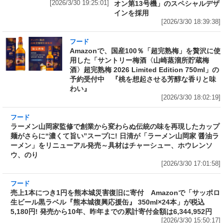
[2026/3/30 19:25:01]
オン第13号機」のスペシャルデザ
インを採用
[2026/3/30 18:39:38]
フード
Amazonで、国産100％「超完熟梅」を贅沢に使
用した「サントリー梅酒〈山崎蒸溜所貯蔵梅
酒〉超完熟梅 2026 Limited Edition 750ml」の
予約受付中 『桃を想起させる芳醇な香りと味
わい』
[2026/3/30 18:02:19]
フード
ラーメン山岡家監修で創業から変わらぬ伝統の
味を再現したカップ麺がさらに“濃くて旨い”ス
ープに! 日清が「ラーメン山岡家 醤油ラーメ
ン」をリニューアル発売～具材はチャーシュ
ー、ホウレンソウ、のり
[2026/3/30 17:01:58]
フード
売上1本につき1円を熊本城災害復旧に寄付
Amazonで「サッポロ生ビール黒ラベル『熊本
城復興応援缶』 350ml×24本」が税込5,180円!