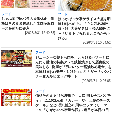
フード
フード
しゃぶ葉で豚バラの提供休止 価
ほっかほっか亭がライス大盛を明
格はそのまま厳選した米国産豚ロ
日1日(水)から、さらに税込20円
ースを新たに導入
値下げ! 大盛変更は＋税込50円に
[2026/3/31 12:49:33]
～「いま下げられるところから下
げる」
[2026/3/31 10:54:52]
フード
ジューシーな鶏もも肉を、とろけるバターとに
んにく醤油の特製ダレで鉄板焼きして悪魔級の
美味しさ! 松屋が「鶏のバター醤油炒め定食」を
本日31日(火)発売～1,039kcalの「ガーリックバ
ター豚カルビエッグ丼」も
[2026/3/31 10:26:05]
フード
価格そのまま45％増量で「大盛 明太子スパゲテ
ィ」は1,102kcal! 「カレー」や「天使のチーズ
ケーキ」など6品! 創立45周年のファミリーマー
トの「なぜか45％増量作戦」2週目が本日31日