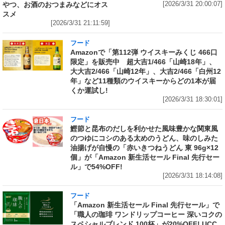
やつ、お酒のおつまみなどにオス
[2026/3/31 20:00:07]
スメ
[2026/3/31 21:11:59]
フード
Amazonで「第112弾 ウイスキーみくじ 466口
限定」を販売中 超大吉1/466「山崎18年」、
大大吉2/466「山崎12年」、大吉2/466「白州12
年」など11種類のウイスキーからどの1本が届
くか運試し!
[2026/3/31 18:30:01]
フード
鰹節と昆布のだしを利かせた風味豊かな関東風
のつゆにコシのある太めのうどん、味のしみた
油揚げが自慢の「赤いきつねうどん 東 96g×12
個」が「Amazon 新生活セール Final 先行セー
ル」で54%OFF!
[2026/3/31 18:14:08]
フード
「Amazon 新生活セール Final 先行セール」で
「職人の珈琲 ワンドリップコーヒー 深いコクの
スペシャルブレンド 100杯」が20%OFF! UCC