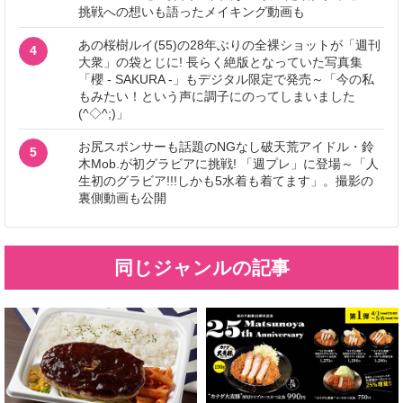
挑戦への想いも語ったメイキング動画も
あの桜樹ルイ(55)の28年ぶりの全裸ショットが「週刊
4
大衆」の袋とじに! 長らく絶版となっていた写真集
「櫻 - SAKURA -」もデジタル限定で発売～「今の私
もみたい！という声に調子にのってしまいました
(^◇^;)」
お尻スポンサーも話題のNGなし破天荒アイドル・鈴
5
木Mob.が初グラビアに挑戦! 「週プレ」に登場～「人
生初のグラビア!!!しかも5水着も着てます」。撮影の
裏側動画も公開
同じジャンルの記事