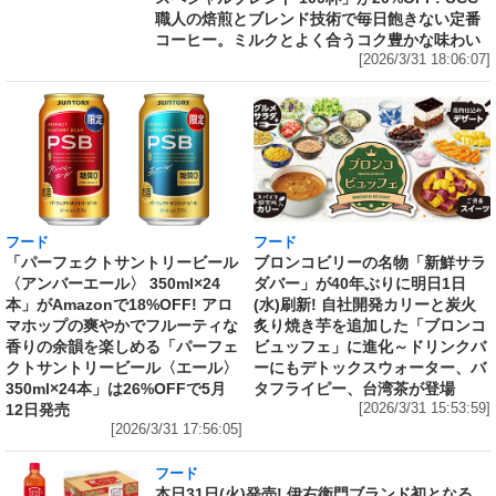
職人の焙煎とブレンド技術で毎日飽きない定番
コーヒー。ミルクとよく合うコク豊かな味わい
[2026/3/31 18:06:07]
フード
フード
「パーフェクトサントリービール
ブロンコビリーの名物「新鮮サラ
〈アンバーエール〉 350ml×24
ダバー」が40年ぶりに明日1日
本」がAmazonで18%OFF! アロ
(水)刷新! 自社開発カリーと炭火
マホップの爽やかでフルーティな
炙り焼き芋を追加した「ブロンコ
香りの余韻を楽しめる「パーフェ
ビュッフェ」に進化～ドリンクバ
クトサントリービール〈エール〉
ーにもデトックスウォーター、バ
350ml×24本」は26%OFFで5月
タフライピー、台湾茶が登場
12日発売
[2026/3/31 15:53:59]
[2026/3/31 17:56:05]
フード
本日31日(火)発売! 伊右衛門ブランド初となる