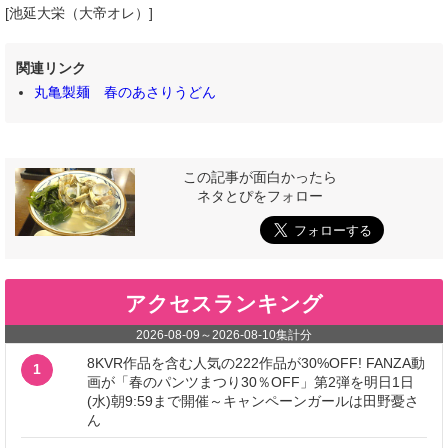
[池延大栄（大帝オレ）]
関連リンク
丸亀製麺 春のあさりうどん
この記事が面白かったら
ネタとぴをフォロー
アクセスランキング
2026-08-09
～
2026-08-10
集計分
8KVR作品を含む人気の222作品が30%OFF! FANZA動
1
画が「春のパンツまつり30％OFF」第2弾を明日1日
(水)朝9:59まで開催～キャンペーンガールは田野憂さ
ん