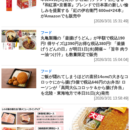
『和紅茶×京番茶』ブレンドで日本茶の新しい愉
しみを提案する「紅の伊右衛門 600ml×24本」
がAmazonでも販売中
[2026/3/31 15:31:49]
フード
丸亀製麺の「釜揚げうどん」が半額で税込190
円! 得サイズは390円お得な税込380円! 「釜揚
げうどんの日」が明日1日(水)開催～「旨辛 肉ラ
ー油つけ汁」も数量限定で販売
[2026/3/31 15:04:04]
フード
ご飯が隠れてしまうほどの直径14cmの大きなコ
ロッケにから揚げ3個で税込646円のお弁当! ロ
ーソンが「高岡大仏コロッケ＆から揚げ弁当」
を北陸・東海地方で本日31日(火)発売
[2026/3/31 13:58:49]