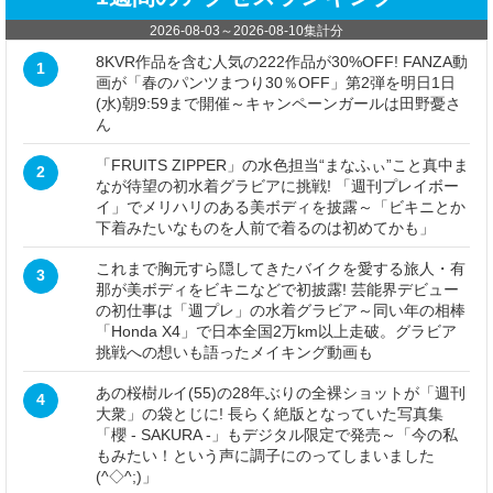
2026-08-03
～
2026-08-10
集計分
8KVR作品を含む人気の222作品が30%OFF! FANZA動
1
画が「春のパンツまつり30％OFF」第2弾を明日1日
(水)朝9:59まで開催～キャンペーンガールは田野憂さ
ん
「FRUITS ZIPPER」の水色担当“まなふぃ”こと真中ま
2
なが待望の初水着グラビアに挑戦! 「週刊プレイボー
イ」でメリハリのある美ボディを披露～「ビキニとか
下着みたいなものを人前で着るのは初めてかも」
これまで胸元すら隠してきたバイクを愛する旅人・有
3
那が美ボディをビキニなどで初披露! 芸能界デビュー
の初仕事は「週プレ」の水着グラビア～同い年の相棒
「Honda X4」で日本全国2万km以上走破。グラビア
挑戦への想いも語ったメイキング動画も
あの桜樹ルイ(55)の28年ぶりの全裸ショットが「週刊
4
大衆」の袋とじに! 長らく絶版となっていた写真集
「櫻 - SAKURA -」もデジタル限定で発売～「今の私
もみたい！という声に調子にのってしまいました
(^◇^;)」