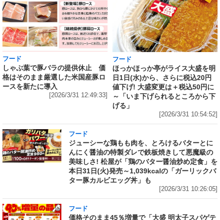
フード
フード
しゃぶ葉で豚バラの提供休止 価
ほっかほっか亭がライス大盛を明
格はそのまま厳選した米国産豚ロ
日1日(水)から、さらに税込20円
ースを新たに導入
値下げ! 大盛変更は＋税込50円に
[2026/3/31 12:49:33]
～「いま下げられるところから下
げる」
[2026/3/31 10:54:52]
フード
ジューシーな鶏もも肉を、とろけるバターとに
んにく醤油の特製ダレで鉄板焼きして悪魔級の
美味しさ! 松屋が「鶏のバター醤油炒め定食」を
本日31日(火)発売～1,039kcalの「ガーリックバ
ター豚カルビエッグ丼」も
[2026/3/31 10:26:05]
フード
価格そのまま45％増量で「大盛 明太子スパゲテ