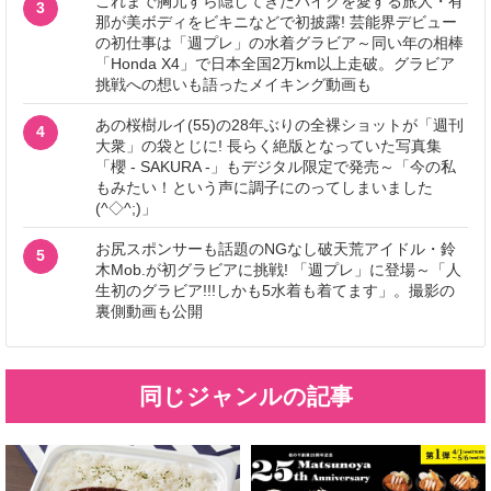
これまで胸元すら隠してきたバイクを愛する旅人・有
3
那が美ボディをビキニなどで初披露! 芸能界デビュー
の初仕事は「週プレ」の水着グラビア～同い年の相棒
「Honda X4」で日本全国2万km以上走破。グラビア
挑戦への想いも語ったメイキング動画も
あの桜樹ルイ(55)の28年ぶりの全裸ショットが「週刊
4
大衆」の袋とじに! 長らく絶版となっていた写真集
「櫻 - SAKURA -」もデジタル限定で発売～「今の私
もみたい！という声に調子にのってしまいました
(^◇^;)」
お尻スポンサーも話題のNGなし破天荒アイドル・鈴
5
木Mob.が初グラビアに挑戦! 「週プレ」に登場～「人
生初のグラビア!!!しかも5水着も着てます」。撮影の
裏側動画も公開
同じジャンルの記事