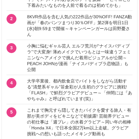
下着みたいなものを人前で着るのは初めてかも」
8KVR作品を含む人気の222作品が30%OFF! FANZA動
2
画が「春のパンツまつり30％OFF」第2弾を明日1日
(水)朝9:59まで開催～キャンペーンガールは田野憂さ
ん
小胸に悩むギャル芸人 エルフ荒川が“ナイスバディブ
3
ラ”で大変身! 薄めメイクでいつもとは一味違うフェミ
ニンなヘアメイクで挑んだ着用ビジュアルが公開～
PEACH JOHNが漫画「ナイスバディブラ恋物語」も
公開
大学卒業後、都内飲食店でバイトをしながら活動す
4
る“清楚系ギャル”笹倉彩が人生初のグラビアに挑戦!
「FLASH」で鮮烈グラビアデビュー～「仲間には『あ
やちゃみ』と呼ばれています(笑)」
これまで胸元すら隠してきたバイクを愛する旅人・有
5
那が美ボディをビキニなどで初披露! 芸能界デビュー
の初仕事は「週プレ」の水着グラビア～同い年の相棒
「Honda X4」で日本全国2万km以上走破。グラビア
挑戦への想いも語ったメイキング動画も