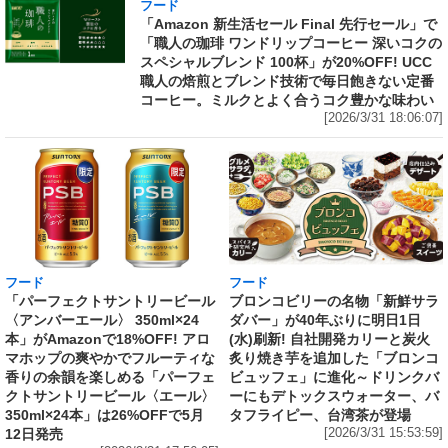
フード
「Amazon 新生活セール Final 先行セール」で
「職人の珈琲 ワンドリップコーヒー 深いコクの
スペシャルブレンド 100杯」が20%OFF! UCC
職人の焙煎とブレンド技術で毎日飽きない定番
コーヒー。ミルクとよく合うコク豊かな味わい
[2026/3/31 18:06:07]
フード
フード
「パーフェクトサントリービール
ブロンコビリーの名物「新鮮サラ
〈アンバーエール〉 350ml×24
ダバー」が40年ぶりに明日1日
本」がAmazonで18%OFF! アロ
(水)刷新! 自社開発カリーと炭火
マホップの爽やかでフルーティな
炙り焼き芋を追加した「ブロンコ
香りの余韻を楽しめる「パーフェ
ビュッフェ」に進化～ドリンクバ
クトサントリービール〈エール〉
ーにもデトックスウォーター、バ
350ml×24本」は26%OFFで5月
タフライピー、台湾茶が登場
12日発売
[2026/3/31 15:53:59]