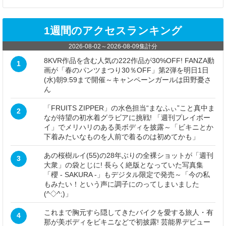
1週間のアクセスランキング
2026-08-02
～
2026-08-09
集計分
8KVR作品を含む人気の222作品が30%OFF! FANZA動
1
画が「春のパンツまつり30％OFF」第2弾を明日1日
(水)朝9:59まで開催～キャンペーンガールは田野憂さ
ん
「FRUITS ZIPPER」の水色担当“まなふぃ”こと真中ま
2
なが待望の初水着グラビアに挑戦! 「週刊プレイボー
イ」でメリハリのある美ボディを披露～「ビキニとか
下着みたいなものを人前で着るのは初めてかも」
あの桜樹ルイ(55)の28年ぶりの全裸ショットが「週刊
3
大衆」の袋とじに! 長らく絶版となっていた写真集
「櫻 - SAKURA -」もデジタル限定で発売～「今の私
もみたい！という声に調子にのってしまいました
(^◇^;)」
これまで胸元すら隠してきたバイクを愛する旅人・有
4
那が美ボディをビキニなどで初披露! 芸能界デビュー