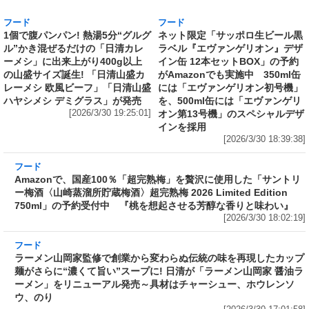
の山盛サイズ誕生! 「日清山盛カ
がAmazonでも実施中 350ml缶
レーメシ 欧風ビーフ」「日清山盛
には「エヴァンゲリオン初号機」
ハヤシメシ デミグラス」が発売
を、500ml缶には「エヴァンゲリ
[2026/3/30 19:25:01]
オン第13号機」のスペシャルデザ
インを採用
[2026/3/30 18:39:38]
フード
Amazonで、国産100％「超完熟梅」を贅沢に使
用した「サントリー梅酒〈山崎蒸溜所貯蔵梅
酒〉超完熟梅 2026 Limited Edition 750ml」の
予約受付中 『桃を想起させる芳醇な香りと味
わい』
[2026/3/30 18:02:19]
フード
ラーメン山岡家監修で創業から変わらぬ伝統の
味を再現したカップ麺がさらに“濃くて旨い”ス
ープに! 日清が「ラーメン山岡家 醤油ラーメ
ン」をリニューアル発売～具材はチャーシュ
ー、ホウレンソウ、のり
[2026/3/30 17:01:58]