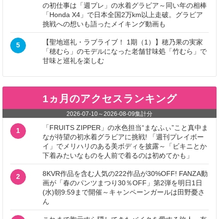
の初仕事は「週プレ」の水着グラビア～同い年の相棒
「Honda X4」で日本全国2万km以上走破。グラビア
挑戦への想いも語ったメイキング動画も
【聖地巡礼・ラブライブ！ 1期（1）】穂乃果の実家
5
「穂むら」のモデルになった老舗甘味処「竹むら」で
甘味と巡礼を楽しむ
1ヵ月のアクセスランキング
2026-07-10
～
2026-08-09
集計分
「FRUITS ZIPPER」の水色担当“まなふぃ”こと真中ま
1
なが待望の初水着グラビアに挑戦! 「週刊プレイボー
イ」でメリハリのある美ボディを披露～「ビキニとか
下着みたいなものを人前で着るのは初めてかも」
8KVR作品を含む人気の222作品が30%OFF! FANZA動
2
画が「春のパンツまつり30％OFF」第2弾を明日1日
(水)朝9:59まで開催～キャンペーンガールは田野憂さ
ん