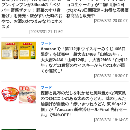
ブン‐イレブンが84kcalの「ベジ
ョコ生ケーキ」が半額! 明日1日
バー 野菜ザクッ！ 野菜のすり身
(水)から3日間限定～お得な応援価
揚げ」を発売～腹がすいた時のお
格商品も販売中
やつ、お酒のおつまみなどにオス
[2026/3/31 20:00:07]
スメ
[2026/3/31 21:11:59]
フード
Amazonで「第112弾 ウイスキーみくじ 466口
限定」を販売中 超大吉1/466「山崎18年」、
大大吉2/466「山崎12年」、大吉2/466「白州12
年」など11種類のウイスキーからどの1本が届
くか運試し!
[2026/3/31 18:30:01]
フード
鰹節と昆布のだしを利かせた風味豊かな関東風
のつゆにコシのある太めのうどん、味のしみた
油揚げが自慢の「赤いきつねうどん 東 96g×12
個」が「Amazon 新生活セール Final 先行セー
ル」で54%OFF!
[2026/3/31 18:14:08]