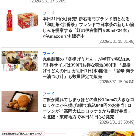
[2026/3/31 17:56:05]
フード
本日31日(火)発売! 伊右衛門ブランド初となる
『和紅茶×京番茶』ブレンドで日本茶の新しい愉
しみを提案する「紅の伊右衛門 600ml×24本」
がAmazonでも販売中
[2026/3/31 15:31:49]
フード
丸亀製麺の「釜揚げうどん」が半額で税込190
円! 得サイズは390円お得な税込380円! 「釜揚
げうどんの日」が明日1日(水)開催～「旨辛 肉ラ
ー油つけ汁」も数量限定で販売
[2026/3/31 15:04:04]
フード
ご飯が隠れてしまうほどの直径14cmの大きなコ
ロッケにから揚げ3個で税込646円のお弁当! ロ
ーソンが「高岡大仏コロッケ＆から揚げ弁当」
を北陸・東海地方で本日31日(火)発売
[2026/3/31 13:58:49]