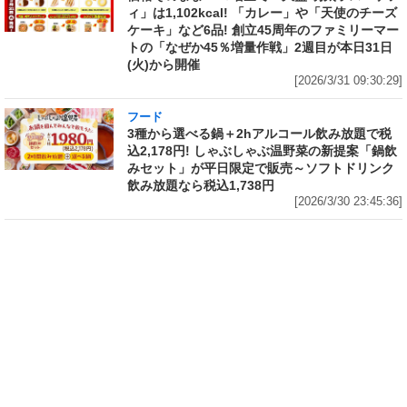
ィ」は1,102kcal! 「カレー」や「天使のチーズ
ケーキ」など6品! 創立45周年のファミリーマー
トの「なぜか45％増量作戦」2週目が本日31日
(火)から開催
[2026/3/31 09:30:29]
フード
3種から選べる鍋＋2hアルコール飲み放題で税
込2,178円! しゃぶしゃぶ温野菜の新提案「鍋飲
みセット」が平日限定で販売～ソフトドリンク
飲み放題なら税込1,738円
[2026/3/30 23:45:36]
フード
フード
1個で腹パンパン! 熱湯5分“グルグ
ネット限定「サッポロ生ビール黒
ル”かき混ぜるだけの「日清カレ
ラベル『エヴァンゲリオン』デザ
ーメシ」に出来上がり400g以上
イン缶 12本セットBOX」の予約