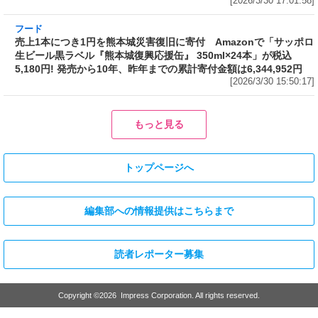
フード
売上1本につき1円を熊本城災害復旧に寄付 Amazonで「サッポロ
生ビール黒ラベル『熊本城復興応援缶』 350ml×24本」が税込
5,180円! 発売から10年、昨年までの累計寄付金額は6,344,952円
[2026/3/30 15:50:17]
フード
フード
3分で食べられる人気沸騰中の四
自慢のそばが食べ放題! 和食麺処
川料理! 日清食品が「カップヌー
サガミが「晦日そば」を明日31日
ドル 14種のスパイス麻辣湯」を
(火)開催～大海老天などの天ぷら
発売～具材は謎肉、キャベツ、チ
や薬味などもついて税込2,200円!
ンゲンサイ、キクラゲ
「時間無制限」の挑戦枠は税込
[2026/3/30 15:42:35]
4,400円
[2026/3/30 15:17:42]
フード
熱湯5分でふっくら白ご飯! カレーや納豆、牛丼の具も余裕で入って
お皿いらずの新提案! 「日清ふっくら釜炊き ごはん」が本日30日
(月)発売～常温で1年保存可能。電子レンジがないオフィスやアウ
トドアでも活用できる!
[2026/3/30 14:17:14]
フード