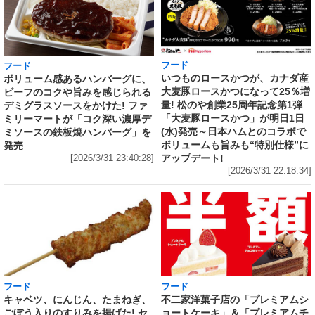
フード
フード
いつものロースかつが、カナダ産
ボリューム感あるハンバーグに、
大麦豚ロースかつになって25％増
ビーフのコクや旨みを感じられる
量! 松のや創業25周年記念第1弾
デミグラスソースをかけた! ファ
「大麦豚ロースかつ」が明日1日
ミリーマートが「コク深い濃厚デ
(水)発売～日本ハムとのコラボで
ミソースの鉄板焼ハンバーグ」を
ボリュームも旨みも“特別仕様”に
発売
アップデート!
[2026/3/31 23:40:28]
[2026/3/31 22:18:34]
フード
フード
キャベツ、にんじん、たまねぎ、
不二家洋菓子店の「プレミアムシ
ごぼう入りのすりみを揚げた! セ
ョートケーキ」＆「プレミアムチ