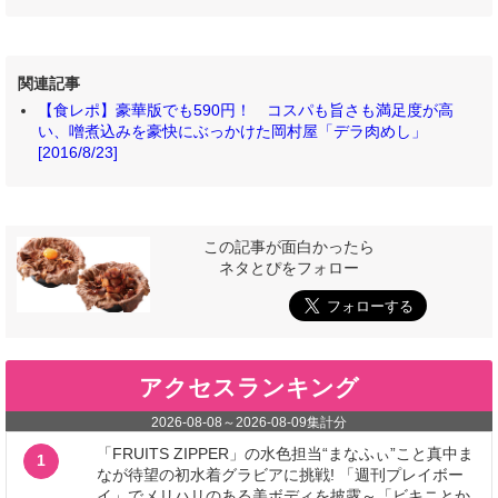
関連記事
【食レポ】豪華版でも590円！ コスパも旨さも満足度が高
い、噌煮込みを豪快にぶっかけた岡村屋「デラ肉めし」
[2016/8/23]
この記事が面白かったら
ネタとぴをフォロー
アクセスランキング
2026-08-08
～
2026-08-09
集計分
「FRUITS ZIPPER」の水色担当“まなふぃ”こと真中ま
1
なが待望の初水着グラビアに挑戦! 「週刊プレイボー
イ」でメリハリのある美ボディを披露～「ビキニとか