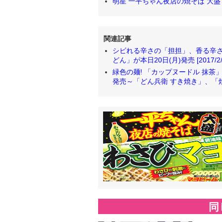
明星 一平ちゃん夜店の焼そば 大盛
関連記事
シビれる辛さの「担担」、香る辛さ
どん」が本日20日(月)発売 [2017/2/
緑色の麺! 「カップヌードル 抹茶
発売～「どん兵衛 すき焼き」、「焼そばU.
同