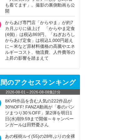
も着てます」。撮影の裏側動画も公
開
からあげ専門店「からやま」が約7
カ月ぶりに値上げ 「からやま定食
(4個)」は税込869円、「ねぎおろし
からあげ定食」は税込1,000円超え
に～米など原材料価格の高騰やエネ
ルギーコスト、物流費、人件費等の
上昇の影響を踏まえて
週間のアクセスランキング
2026-08-01
～
2026-08-08
集計分
8KVR作品を含む人気の222作品が
30%OFF! FANZA動画が「春のパン
ツまつり30％OFF」第2弾を明日1
日(水)朝9:59まで開催～キャンペー
ンガールは田野憂さん
あの桜樹ルイ(55)の28年ぶりの全裸