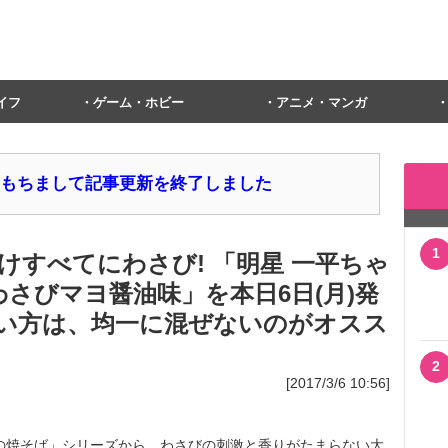
イフ
ゲーム・ホビー
アニメ・マンガ
1日をもちまして記事更新を終了しました
1
けすべてにわさび! 「明星 一平ちゃ
わさびマヨ醤油味」を本日6日(月)発
い方は、均一に混ぜないのがオスス
2
[2017/3/6 10:56]
の焼そば」シリーズから、わさびの刺激と香りがたまらない大