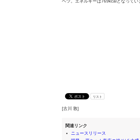
ベツ。エネルギーは769kcalとなって
リスト
[古川 敦]
関連リンク
ニュースリリース