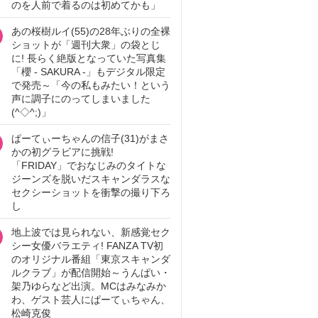
のを人前で着るのは初めてかも」
あの桜樹ルイ(55)の28年ぶりの全裸
ショットが「週刊大衆」の袋とじ
に! 長らく絶版となっていた写真集
「櫻 - SAKURA -」もデジタル限定
で発売～「今の私もみたい！という
声に調子にのってしまいました
(^◇^;)」
ぱーてぃーちゃんの信子(31)がまさ
かの初グラビアに挑戦!
「FRIDAY」でおなじみのタイトな
ジーンズを脱いだスキャンダラスな
セクシーショットを衝撃の撮り下ろ
し
地上波では見られない、新感覚セク
シー女優バラエティ! FANZA TV初
のオリジナル番組「東京スキャンダ
ルクラブ」が配信開始～うんぱい・
架乃ゆらなど出演。MCはみなみか
わ、ゲスト芸人にぱーてぃちゃん、
松崎克俊