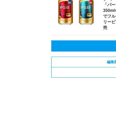
「パー
350m
でフル
リービ
売
編集