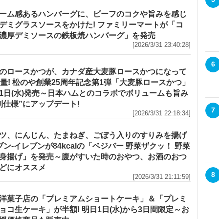
ーム感あるハンバーグに、ビーフのコクや旨みを感じ
デミグラスソースをかけた! ファミリーマートが「コ
濃厚デミソースの鉄板焼ハンバーグ」を発売
[2026/3/31 23:40:28]
6
のロースかつが、カナダ産大麦豚ロースかつになって
増量! 松のや創業25周年記念第1弾「大麦豚ロースかつ」
1日(水)発売～日本ハムとのコラボでボリュームも旨み
別仕様”にアップデート!
7
[2026/3/31 22:18:34]
ツ、にんじん、たまねぎ、ごぼう入りのすりみを揚げ
セブン‐イレブンが84kcalの「ベジバー 野菜ザクッ！ 野菜
身揚げ」を発売～腹がすいた時のおやつ、お酒のおつ
どにオススメ
8
[2026/3/31 21:11:59]
洋菓子店の「プレミアムショートケーキ」＆「プレミ
ョコ生ケーキ」が半額! 明日1日(水)から3日間限定～お