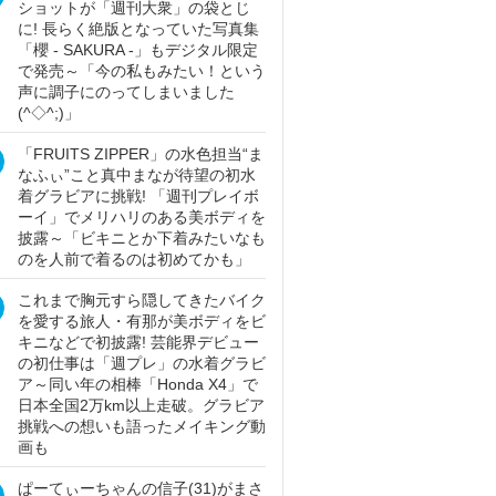
ショットが「週刊大衆」の袋とじ
に! 長らく絶版となっていた写真集
「櫻 - SAKURA -」もデジタル限定
で発売～「今の私もみたい！という
声に調子にのってしまいました
(^◇^;)」
「FRUITS ZIPPER」の水色担当“ま
なふぃ”こと真中まなが待望の初水
着グラビアに挑戦! 「週刊プレイボ
ーイ」でメリハリのある美ボディを
披露～「ビキニとか下着みたいなも
のを人前で着るのは初めてかも」
これまで胸元すら隠してきたバイク
を愛する旅人・有那が美ボディをビ
キニなどで初披露! 芸能界デビュー
の初仕事は「週プレ」の水着グラビ
ア～同い年の相棒「Honda X4」で
日本全国2万km以上走破。グラビア
挑戦への想いも語ったメイキング動
画も
ぱーてぃーちゃんの信子(31)がまさ