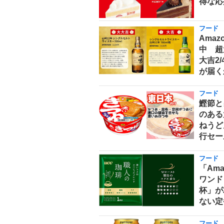
得な応
フード
Ama
中 超
大吉2
が届く
フード
鰹節と
のある
ねうどん
行セー
フード
「Am
ワンド
杯」が
ない定
フード