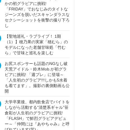
かの初グラビアに挑戦!
「FRIDAY」でおなじみのタイトな
ジーンズを脱いだスキャンダラスな
セクシーショットを衝撃の撮り下ろ
し
【聖地巡礼・ラブライブ！ 1期
（1）】穂乃果の実家「穂むら」の
モデルになった老舗甘味処「竹む
ら」で甘味と巡礼を楽しむ
お尻スポンサーも話題のNGなし破
天荒アイドル・鈴木Mob.が初グラ
ビアに挑戦! 「週プレ」に登場～
「人生初のグラビア!!!しかも5水着
も着てます」。撮影の裏側動画も公
開
大学卒業後、都内飲食店でバイトを
しながら活動する“清楚系ギャル”笹
倉彩が人生初のグラビアに挑戦!
「FLASH」で鮮烈グラビアデビュ
ー～「仲間には『あやちゃみ』と呼
ばれています(笑)」