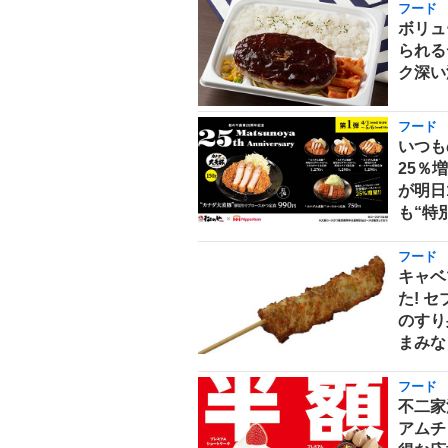
フード
ボリュ
られる
ク深い
フード
いつも
25％
が明日
も“特
フード
キャベ
た! 
のすり
まみな
フード
不二家
アムチ