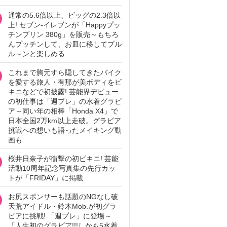
通常の5.6倍以上、ビッグの2.3倍以
上! セブン‐イレブンが「Happyプッ
チンプリン 380g」を販売～もちろ
んプッチンして、お皿に移してプル
ル～ンと楽しめる
これまで胸元すら隠してきたバイク
を愛する旅人・有那が美ボディをビ
キニなどで初披露! 芸能界デビュー
の初仕事は「週プレ」の水着グラビ
ア～同い年の相棒「Honda X4」で
日本全国2万km以上走破。グラビア
挑戦への想いも語ったメイキング動
画も
桜井日奈子が衝撃の初ビキニ! 芸能
活動10周年記念写真集の先行カッ
トが「FRIDAY」に掲載
お尻スポンサーも話題のNGなし破
天荒アイドル・鈴木Mob.が初グラ
ビアに挑戦! 「週プレ」に登場～
「人生初のグラビア!!!しかも5水着