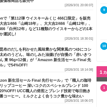
援価格商品も販売中
[2026/3/31 20:00:07]
9
zonで「第112弾 ウイスキーみくじ 466口限定」を販売
大吉1/466「山崎18年」、大大吉2/466「山崎12年」、
/466「白州12年」など11種類のウイスキーからどの1本
か運試し!
[2026/3/31 18:30:01]
10
昆布のだしを利かせた風味豊かな関東風のつゆにコシ
太めのうどん、味のしみた油揚げが自慢の「赤いきつ
 東 96g×12個」が「Amazon 新生活セール Final 先
ル」で54%OFF!
[2026/3/31 18:14:08]
1
azon 新生活セール Final 先行セール」で「職人の珈琲
リップコーヒー 深いコクのスペシャルブレンド 100
1
20%OFF! UCC職人の焙煎とブレンド技術で毎日飽き
番コーヒー。ミルクとよく合うコク豊かな味わい
[2026/3/31 18:06:07]