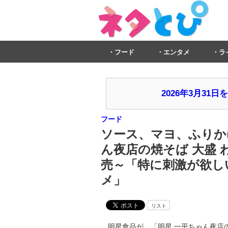
フード
エンタメ
ラ
2026年3月3
フード
ソース、マヨ、ふりか
ん夜店の焼そば 大盛 
売～「特に刺激が欲し
メ」
リスト
明星食品が、「明星 一平ちゃん夜店