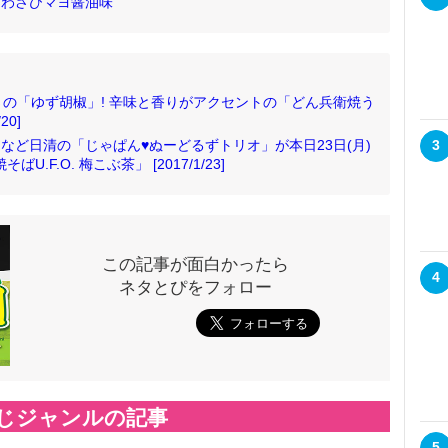
 わさびマヨ醤油味
の「ゆず胡椒」! 辛味と香りがアクセントの「どん兵衛焼う
20]
」など日清の「じゃぱん♥ぬーどるずトリオ」が本日23日(月)
3
F.O. 梅こぶ茶」 [2017/1/23]
この記事が面白かったら
4
ネタとぴをフォロー
じジャンルの記事
5