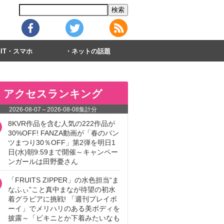
IT・スマホ
ネットの話題
アクセスランキング
2026-08-07
～
2026-08-08
集計分
8KVR作品を含む人気の222作品が
30%OFF! FANZA動画が「春のパン
ツまつり30％OFF」第2弾を明日1
日(水)朝9:59まで開催～キャンペー
ンガールは田野憂さん
「FRUITS ZIPPER」の水色担当“ま
なふぃ”こと真中まなが待望の初水
着グラビアに挑戦! 「週刊プレイボ
ーイ」でメリハリのある美ボディを
披露～「ビキニとか下着みたいなも