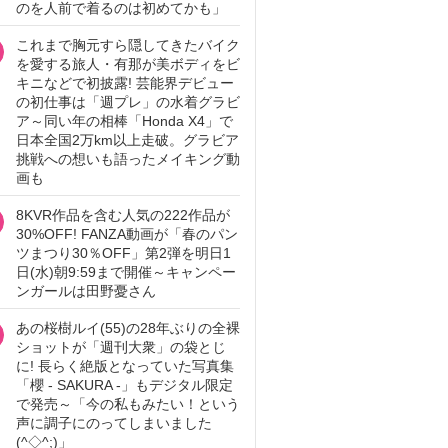
のを人前で着るのは初めてかも」
これまで胸元すら隠してきたバイク
を愛する旅人・有那が美ボディをビ
キニなどで初披露! 芸能界デビュー
の初仕事は「週プレ」の水着グラビ
ア～同い年の相棒「Honda X4」で
日本全国2万km以上走破。グラビア
挑戦への想いも語ったメイキング動
画も
8KVR作品を含む人気の222作品が
30%OFF! FANZA動画が「春のパン
ツまつり30％OFF」第2弾を明日1
日(水)朝9:59まで開催～キャンペー
ンガールは田野憂さん
あの桜樹ルイ(55)の28年ぶりの全裸
ショットが「週刊大衆」の袋とじ
に! 長らく絶版となっていた写真集
「櫻 - SAKURA -」もデジタル限定
で発売～「今の私もみたい！という
声に調子にのってしまいました
(^◇^;)」