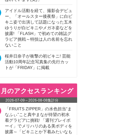
アイドル活動を経て、撮影会デビュ
ー、「オールスター後夜祭」に白ビ
キニ姿で出演して話題になった五木
ゆうりが白ビキニやメガネ姿などを
披露! 「FLASH」で初めての雑誌グ
ラビア挑戦～特技は人の名前を忘れ
ないこと
桜井日奈子が衝撃の初ビキニ! 芸能
活動10周年記念写真集の先行カッ
トが「FRIDAY」に掲載
ヵ月のアクセスランキング
2026-07-09
～
2026-08-08
集計分
「FRUITS ZIPPER」の水色担当“ま
なふぃ”こと真中まなが待望の初水
着グラビアに挑戦! 「週刊プレイボ
ーイ」でメリハリのある美ボディを
披露～「ビキニとか下着みたいなも