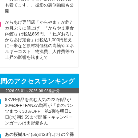
も着てます」。撮影の裏側動画も公
開
からあげ専門店「からやま」が約7
カ月ぶりに値上げ 「からやま定食
(4個)」は税込869円、「ねぎおろし
からあげ定食」は税込1,000円超え
に～米など原材料価格の高騰やエネ
ルギーコスト、物流費、人件費等の
上昇の影響を踏まえて
週間のアクセスランキング
2026-08-01
～
2026-08-08
集計分
8KVR作品を含む人気の222作品が
30%OFF! FANZA動画が「春のパン
ツまつり30％OFF」第2弾を明日1
日(水)朝9:59まで開催～キャンペー
ンガールは田野憂さん
あの桜樹ルイ(55)の28年ぶりの全裸