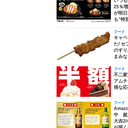
いつも
25％
が明日
も“特
フード
キャベ
た! 
のすり
まみな
フード
不二家
アムチ
得な応
フード
Ama
中 超
大吉2
が届く