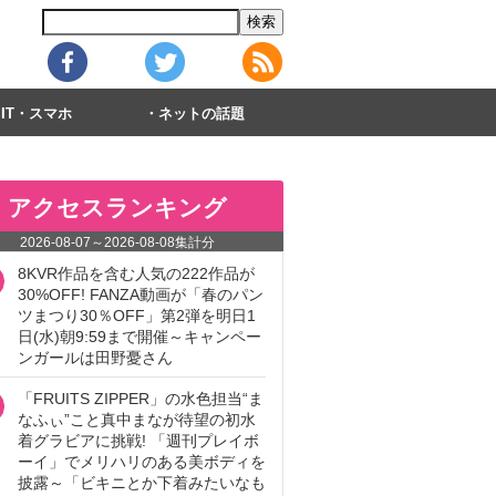
IT・スマホ
ネットの話題
アクセスランキング
2026-08-07
～
2026-08-08
集計分
8KVR作品を含む人気の222作品が
30%OFF! FANZA動画が「春のパン
ツまつり30％OFF」第2弾を明日1
日(水)朝9:59まで開催～キャンペー
ンガールは田野憂さん
「FRUITS ZIPPER」の水色担当“ま
なふぃ”こと真中まなが待望の初水
着グラビアに挑戦! 「週刊プレイボ
ーイ」でメリハリのある美ボディを
披露～「ビキニとか下着みたいなも