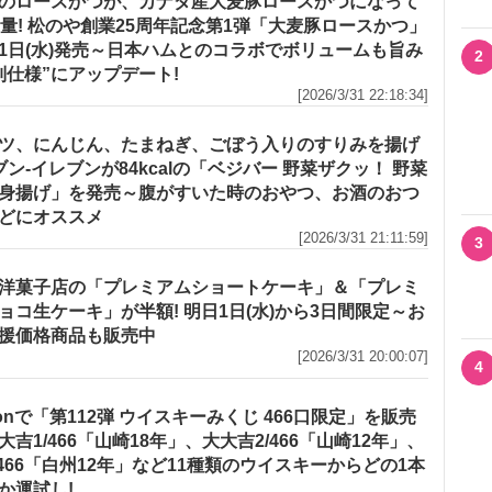
のロースかつが、カナダ産大麦豚ロースかつになって
増量! 松のや創業25周年記念第1弾「大麦豚ロースかつ」
1日(水)発売～日本ハムとのコラボでボリュームも旨み
2
別仕様”にアップデート!
[2026/3/31 22:18:34]
ツ、にんじん、たまねぎ、ごぼう入りのすりみを揚げ
セブン‐イレブンが84kcalの「ベジバー 野菜ザクッ！ 野菜
身揚げ」を発売～腹がすいた時のおやつ、お酒のおつ
どにオススメ
[2026/3/31 21:11:59]
3
洋菓子店の「プレミアムショートケーキ」＆「プレミ
ョコ生ケーキ」が半額! 明日1日(水)から3日間限定～お
援価格商品も販売中
[2026/3/31 20:00:07]
4
zonで「第112弾 ウイスキーみくじ 466口限定」を販売
大吉1/466「山崎18年」、大大吉2/466「山崎12年」、
/466「白州12年」など11種類のウイスキーからどの1本
か運試し!