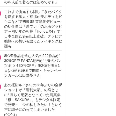
のを人前で着るのは初めてかも」
これまで胸元すら隠してきたバイク
を愛する旅人・有那が美ボディをビ
キニなどで初披露! 芸能界デビュー
の初仕事は「週プレ」の水着グラビ
ア～同い年の相棒「Honda X4」で
日本全国2万km以上走破。グラビア
挑戦への想いも語ったメイキング動
画も
8KVR作品を含む人気の222作品が
30%OFF! FANZA動画が「春のパン
ツまつり30％OFF」第2弾を明日1
日(水)朝9:59まで開催～キャンペー
ンガールは田野憂さん
あの桜樹ルイ(55)の28年ぶりの全裸
ショットが「週刊大衆」の袋とじ
に! 長らく絶版となっていた写真集
「櫻 - SAKURA -」もデジタル限定
で発売～「今の私もみたい！という
声に調子にのってしまいました
(^◇^;)」