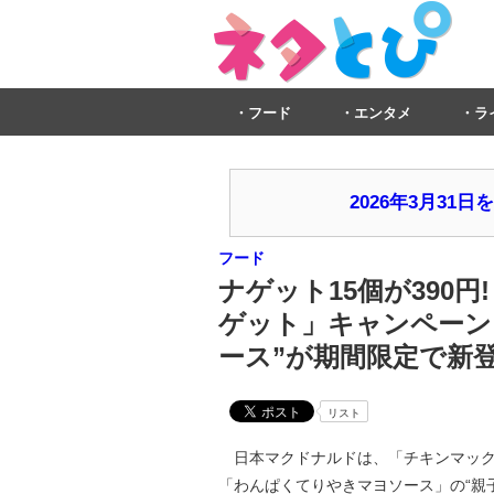
フード
エンタメ
ラ
2026年3月3
フード
ナゲット15個が390
ゲット」キャンペーンを
ース”が期間限定で新
リスト
日本マクドナルドは、「チキンマック
「わんぱくてりやきマヨソース」の“親子ソ