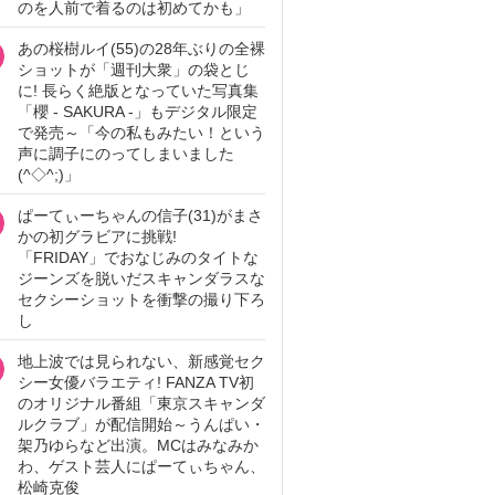
のを人前で着るのは初めてかも」
あの桜樹ルイ(55)の28年ぶりの全裸
ショットが「週刊大衆」の袋とじ
に! 長らく絶版となっていた写真集
「櫻 - SAKURA -」もデジタル限定
で発売～「今の私もみたい！という
声に調子にのってしまいました
(^◇^;)」
ぱーてぃーちゃんの信子(31)がまさ
かの初グラビアに挑戦!
「FRIDAY」でおなじみのタイトな
ジーンズを脱いだスキャンダラスな
セクシーショットを衝撃の撮り下ろ
し
地上波では見られない、新感覚セク
シー女優バラエティ! FANZA TV初
のオリジナル番組「東京スキャンダ
ルクラブ」が配信開始～うんぱい・
架乃ゆらなど出演。MCはみなみか
わ、ゲスト芸人にぱーてぃちゃん、
松崎克俊