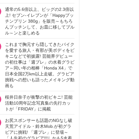
通常の5.6倍以上、ビッグの2.3倍以
上! セブン‐イレブンが「Happyプッ
チンプリン 380g」を販売～もちろ
んプッチンして、お皿に移してプル
ル～ンと楽しめる
これまで胸元すら隠してきたバイク
を愛する旅人・有那が美ボディをビ
キニなどで初披露! 芸能界デビュー
の初仕事は「週プレ」の水着グラビ
ア～同い年の相棒「Honda X4」で
日本全国2万km以上走破。グラビア
挑戦への想いも語ったメイキング動
画も
桜井日奈子が衝撃の初ビキニ! 芸能
活動10周年記念写真集の先行カッ
トが「FRIDAY」に掲載
お尻スポンサーも話題のNGなし破
天荒アイドル・鈴木Mob.が初グラ
ビアに挑戦! 「週プレ」に登場～
「人生初のグラビア!!!しかも5水着