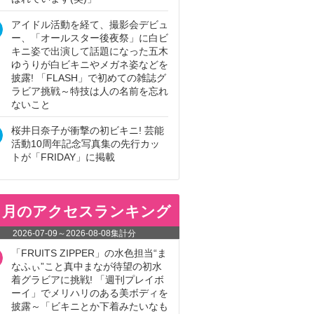
アイドル活動を経て、撮影会デビュ
ー、「オールスター後夜祭」に白ビ
キニ姿で出演して話題になった五木
ゆうりが白ビキニやメガネ姿などを
披露! 「FLASH」で初めての雑誌グ
ラビア挑戦～特技は人の名前を忘れ
ないこと
桜井日奈子が衝撃の初ビキニ! 芸能
活動10周年記念写真集の先行カッ
トが「FRIDAY」に掲載
ヵ月のアクセスランキング
2026-07-09
～
2026-08-08
集計分
「FRUITS ZIPPER」の水色担当“ま
なふぃ”こと真中まなが待望の初水
着グラビアに挑戦! 「週刊プレイボ
ーイ」でメリハリのある美ボディを
披露～「ビキニとか下着みたいなも