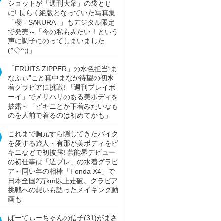
ショットが「週刊大衆」の袋とじ
に! 長らく絶版となっていた写真集
「櫻 - SAKURA -」もデジタル限定
で発売～「今の私もみたい！という
声に調子にのってしまいました
(^◇^;)」
「FRUITS ZIPPER」の水色担当“ま
なふぃ”こと真中まなが待望の初水
着グラビアに挑戦! 「週刊プレイボ
ーイ」でメリハリのある美ボディを
披露～「ビキニとか下着みたいなも
のを人前で着るのは初めてかも」
これまで胸元すら隠してきたバイク
を愛する旅人・有那が美ボディをビ
キニなどで初披露! 芸能界デビュー
の初仕事は「週プレ」の水着グラビ
ア～同い年の相棒「Honda X4」で
日本全国2万km以上走破。グラビア
挑戦への想いも語ったメイキング動
画も
ぱーてぃーちゃんの信子(31)がまさ