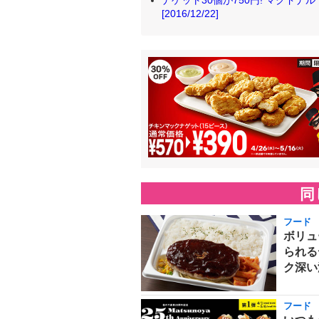
ナゲット30個が750円! マクド
[2016/12/22]
同
フード
ボリュ
られる
ク深い
フード