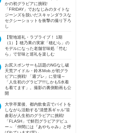
かの初グラビアに挑戦!
「FRIDAY」でおなじみのタイトな
ジーンズを脱いだスキャンダラスな
セクシーショットを衝撃の撮り下ろ
し
【聖地巡礼・ラブライブ！ 1期
（1）】穂乃果の実家「穂むら」の
モデルになった老舗甘味処「竹む
ら」で甘味と巡礼を楽しむ
お尻スポンサーも話題のNGなし破
天荒アイドル・鈴木Mob.が初グラ
ビアに挑戦! 「週プレ」に登場～
「人生初のグラビア!!!しかも5水着
も着てます」。撮影の裏側動画も公
開
大学卒業後、都内飲食店でバイトを
しながら活動する“清楚系ギャル”笹
倉彩が人生初のグラビアに挑戦!
「FLASH」で鮮烈グラビアデビュ
ー～「仲間には『あやちゃみ』と呼
ばれています(笑)」