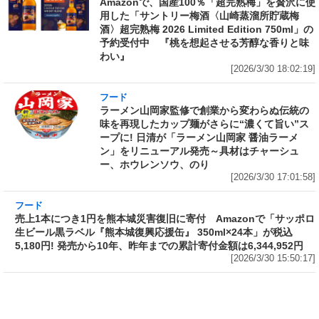
Amazonで、国産100％「超完熟梅」を贅沢に使
用した「サントリー梅酒〈山崎蒸溜所貯蔵梅
酒〉超完熟梅 2026 Limited Edition 750ml」の
予約受付中 『桃を想起させる芳醇な香りと味
わい』
[2026/3/30 18:02:19]
フード
ラーメン山岡家監修で創業から変わらぬ伝統の
味を再現したカップ麺がさらに“濃くて旨い”ス
ープに! 日清が「ラーメン山岡家 醤油ラーメ
ン」をリニューアル発売～具材はチャーシュ
ー、ホウレンソウ、のり
[2026/3/30 17:01:58]
フード
売上1本につき1円を熊本城災害復旧に寄付
Amazonで「サッポロ生ビール黒ラベル『熊本
城復興応援缶』 350ml×24本」が税込5,180円!
発売から10年、昨年までの累計寄付金額は
6,344,952円
[2026/3/30 15:50:17]