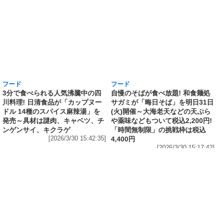
フード
フード
3分で食べられる人気沸騰中の四
自慢のそばが食べ放題! 和食麺処
川料理! 日清食品が「カップヌー
サガミが「晦日そば」を明日31日
ドル 14種のスパイス麻辣湯」を
(火)開催～大海老天などの天ぷら
発売～具材は謎肉、キャベツ、チ
や薬味などもついて税込2,200円!
ンゲンサイ、キクラゲ
「時間無制限」の挑戦枠は税込
[2026/3/30 15:42:35]
4,400円
[2026/3/30 15:17:42]
フード
熱湯5分でふっくら白ご飯! カレーや納豆、牛丼
の具も余裕で入ってお皿いらずの新提案! 「日清
ふっくら釜炊き ごはん」が本日30日(月)発売～
常温で1年保存可能。電子レンジがないオフィス
やアウトドアでも活用できる!
[2026/3/30 14:17:14]
フード