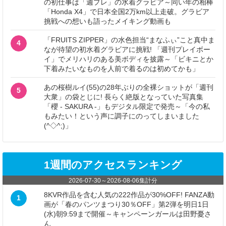
の初仕事は「週プレ」の水着グラビア～同い年の相棒
「Honda X4」で日本全国2万km以上走破。グラビア
挑戦への想いも語ったメイキング動画も
「FRUITS ZIPPER」の水色担当“まなふぃ”こと真中ま
4
なが待望の初水着グラビアに挑戦! 「週刊プレイボー
イ」でメリハリのある美ボディを披露～「ビキニとか
下着みたいなものを人前で着るのは初めてかも」
あの桜樹ルイ(55)の28年ぶりの全裸ショットが「週刊
5
大衆」の袋とじに! 長らく絶版となっていた写真集
「櫻 - SAKURA -」もデジタル限定で発売～「今の私
もみたい！という声に調子にのってしまいました
(^◇^;)」
1週間のアクセスランキング
2026-07-30
～
2026-08-06
集計分
8KVR作品を含む人気の222作品が30%OFF! FANZA動
1
画が「春のパンツまつり30％OFF」第2弾を明日1日
(水)朝9:59まで開催～キャンペーンガールは田野憂さ
ん