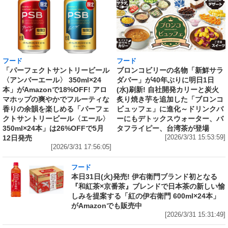
フード
フード
「パーフェクトサントリービール
ブロンコビリーの名物「新鮮サラ
〈アンバーエール〉 350ml×24
ダバー」が40年ぶりに明日1日
本」がAmazonで18%OFF! アロ
(水)刷新! 自社開発カリーと炭火
マホップの爽やかでフルーティな
炙り焼き芋を追加した「ブロンコ
香りの余韻を楽しめる「パーフェ
ビュッフェ」に進化～ドリンクバ
クトサントリービール〈エール〉
ーにもデトックスウォーター、バ
350ml×24本」は26%OFFで5月
タフライピー、台湾茶が登場
12日発売
[2026/3/31 15:53:59]
[2026/3/31 17:56:05]
フード
本日31日(火)発売! 伊右衛門ブランド初となる
『和紅茶×京番茶』ブレンドで日本茶の新しい愉
しみを提案する「紅の伊右衛門 600ml×24本」
がAmazonでも販売中
[2026/3/31 15:31:49]