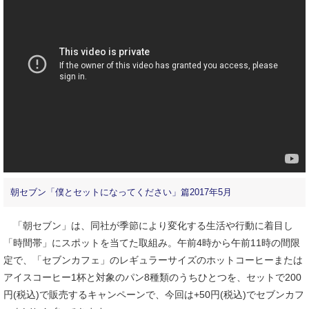
朝セブン「僕とセットになってください」篇2017年5月
「朝セブン」は、同社が季節により変化する生活や行動に着目し
「時間帯」にスポットを当てた取組み。午前4時から午前11時の間限
定で、「セブンカフェ」のレギュラーサイズのホットコーヒーまたは
アイスコーヒー1杯と対象のパン8種類のうちひとつを、セットで200
円(税込)で販売するキャンペーンで、今回は+50円(税込)でセブンカフ