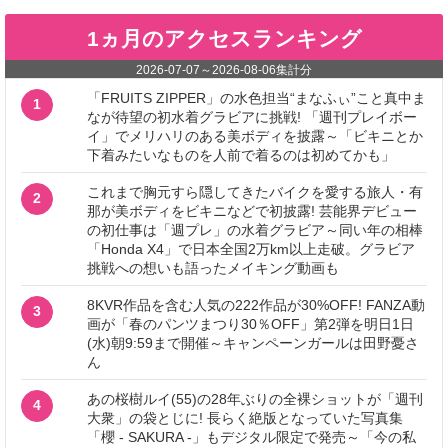
1ヵ月のアクセスランキング
2026-07-07
～
2026-08-06
集計分
「FRUITS ZIPPER」の水色担当“まなふぃ”こと真中ま
1
なが待望の初水着グラビアに挑戦! 「週刊プレイボー
イ」でメリハリのある美ボディを披露～「ビキニとか
下着みたいなものを人前で着るのは初めてかも」
これまで胸元すら隠してきたバイクを愛する旅人・有
2
那が美ボディをビキニなどで初披露! 芸能界デビュー
の初仕事は「週プレ」の水着グラビア～同い年の相棒
「Honda X4」で日本全国2万km以上走破。グラビア
挑戦への想いも語ったメイキング動画も
8KVR作品を含む人気の222作品が30%OFF! FANZA動
3
画が「春のパンツまつり30％OFF」第2弾を明日1日
(水)朝9:59まで開催～キャンペーンガールは田野憂さ
ん
あの桜樹ルイ(55)の28年ぶりの全裸ショットが「週刊
4
大衆」の袋とじに! 長らく絶版となっていた写真集
「櫻 - SAKURA -」もデジタル限定で発売～「今の私