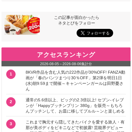
この記事が面白かったら
ネタとぴをフォロー
アクセスランキング
2026-08-05
～
2026-08-06
集計分
8KVR作品を含む人気の222作品が30%OFF! FANZA動
1
画が「春のパンツまつり30％OFF」第2弾を明日1日
(水)朝9:59まで開催～キャンペーンガールは田野憂さ
ん
通常の5.6倍以上、ビッグの2.3倍以上! セブン‐イレブ
2
ンが「Happyプッチンプリン 380g」を販売～もちろ
んプッチンして、お皿に移してプルル～ンと楽しめる
これまで胸元すら隠してきたバイクを愛する旅人・有
3
那が美ボディをビキニなどで初披露! 芸能界デビュー