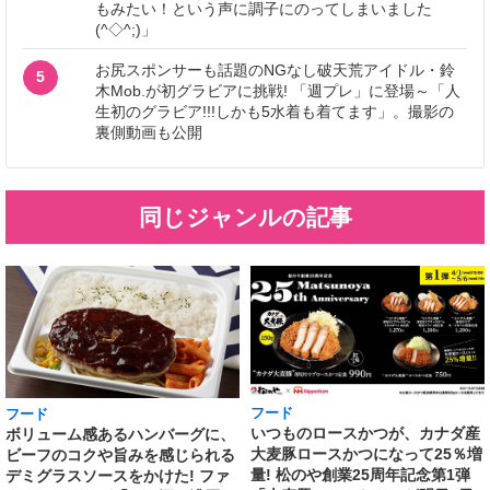
もみたい！という声に調子にのってしまいました
(^◇^;)」
お尻スポンサーも話題のNGなし破天荒アイドル・鈴
5
木Mob.が初グラビアに挑戦! 「週プレ」に登場～「人
生初のグラビア!!!しかも5水着も着てます」。撮影の
裏側動画も公開
同じジャンルの記事
フード
フード
いつものロースかつが、カナダ産
ボリューム感あるハンバーグに、
大麦豚ロースかつになって25％増
ビーフのコクや旨みを感じられる
量! 松のや創業25周年記念第1弾
デミグラスソースをかけた! ファ