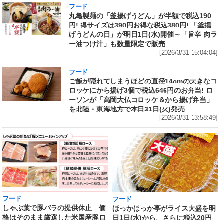
フード
丸亀製麺の「釜揚げうどん」が半額で税込190
円! 得サイズは390円お得な税込380円! 「釜揚
げうどんの日」が明日1日(水)開催～「旨辛 肉ラ
ー油つけ汁」も数量限定で販売
[2026/3/31 15:04:04]
フード
ご飯が隠れてしまうほどの直径14cmの大きなコ
ロッケにから揚げ3個で税込646円のお弁当! ロ
ーソンが「高岡大仏コロッケ＆から揚げ弁当」
を北陸・東海地方で本日31日(火)発売
[2026/3/31 13:58:49]
フード
フード
しゃぶ葉で豚バラの提供休止 価
ほっかほっか亭がライス大盛を明
格はそのまま厳選した米国産豚ロ
日1日(水)から、さらに税込20円