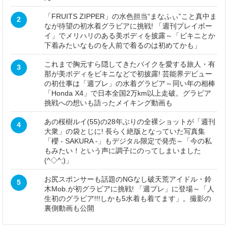
「FRUITS ZIPPER」の水色担当“まなふぃ”こと真中ま
2
なが待望の初水着グラビアに挑戦! 「週刊プレイボー
イ」でメリハリのある美ボディを披露～「ビキニとか
下着みたいなものを人前で着るのは初めてかも」
これまで胸元すら隠してきたバイクを愛する旅人・有
3
那が美ボディをビキニなどで初披露! 芸能界デビュー
の初仕事は「週プレ」の水着グラビア～同い年の相棒
「Honda X4」で日本全国2万km以上走破。グラビア
挑戦への想いも語ったメイキング動画も
あの桜樹ルイ(55)の28年ぶりの全裸ショットが「週刊
4
大衆」の袋とじに! 長らく絶版となっていた写真集
「櫻 - SAKURA -」もデジタル限定で発売～「今の私
もみたい！という声に調子にのってしまいました
(^◇^;)」
お尻スポンサーも話題のNGなし破天荒アイドル・鈴
5
木Mob.が初グラビアに挑戦! 「週プレ」に登場～「人
生初のグラビア!!!しかも5水着も着てます」。撮影の
裏側動画も公開