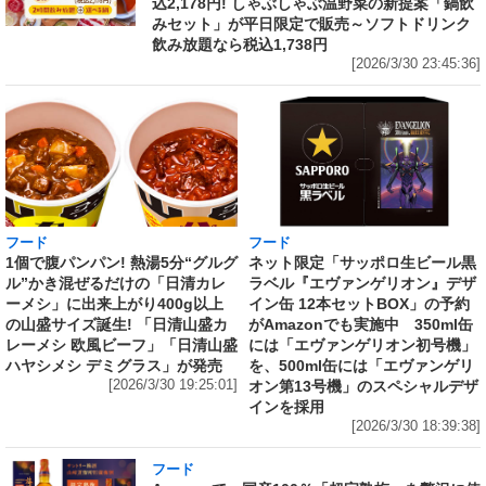
込2,178円! しゃぶしゃぶ温野菜の新提案「鍋飲
みセット」が平日限定で販売～ソフトドリンク
飲み放題なら税込1,738円
[2026/3/30 23:45:36]
フード
フード
1個で腹パンパン! 熱湯5分“グルグ
ネット限定「サッポロ生ビール黒
ル”かき混ぜるだけの「日清カレ
ラベル『エヴァンゲリオン』デザ
ーメシ」に出来上がり400g以上
イン缶 12本セットBOX」の予約
の山盛サイズ誕生! 「日清山盛カ
がAmazonでも実施中 350ml缶
レーメシ 欧風ビーフ」「日清山盛
には「エヴァンゲリオン初号機」
ハヤシメシ デミグラス」が発売
を、500ml缶には「エヴァンゲリ
[2026/3/30 19:25:01]
オン第13号機」のスペシャルデザ
インを採用
[2026/3/30 18:39:38]
フード