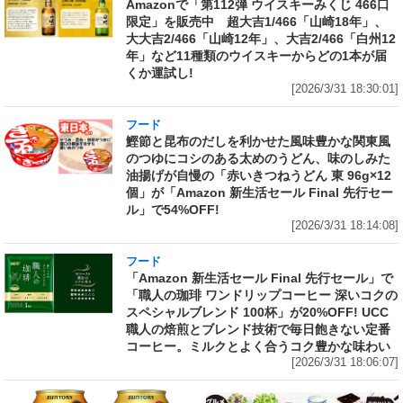
Amazonで「第112弾 ウイスキーみくじ 466口
限定」を販売中 超大吉1/466「山崎18年」、
大大吉2/466「山崎12年」、大吉2/466「白州12
年」など11種類のウイスキーからどの1本が届
くか運試し!
[2026/3/31 18:30:01]
フード
鰹節と昆布のだしを利かせた風味豊かな関東風
のつゆにコシのある太めのうどん、味のしみた
油揚げが自慢の「赤いきつねうどん 東 96g×12
個」が「Amazon 新生活セール Final 先行セー
ル」で54%OFF!
[2026/3/31 18:14:08]
フード
「Amazon 新生活セール Final 先行セール」で
「職人の珈琲 ワンドリップコーヒー 深いコクの
スペシャルブレンド 100杯」が20%OFF! UCC
職人の焙煎とブレンド技術で毎日飽きない定番
コーヒー。ミルクとよく合うコク豊かな味わい
[2026/3/31 18:06:07]