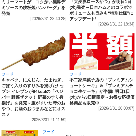
「大麦豚ロースかつ」が明日1日
ミリーマートが「コク深い濃厚デ
(水)発売～日本ハムとのコラボで
ミソースの鉄板焼ハンバーグ」を
ボリュームも旨みも“特別仕様”に
発売
アップデート!
[2026/3/31 23:40:28]
[2026/3/31 22:18:34]
フード
フード
キャベツ、にんじん、たまねぎ、
不二家洋菓子店の「プレミアムシ
ごぼう入りのすりみを揚げた! セ
ョートケーキ」＆「プレミアムチ
ブン‐イレブンが84kcalの「ベジ
ョコ生ケーキ」が半額! 明日1日
バー 野菜ザクッ！ 野菜のすり身
(水)から3日間限定～お得な応援価
揚げ」を発売～腹がすいた時のお
格商品も販売中
やつ、お酒のおつまみなどにオス
[2026/3/31 20:00:07]
スメ
[2026/3/31 21:11:59]
フード