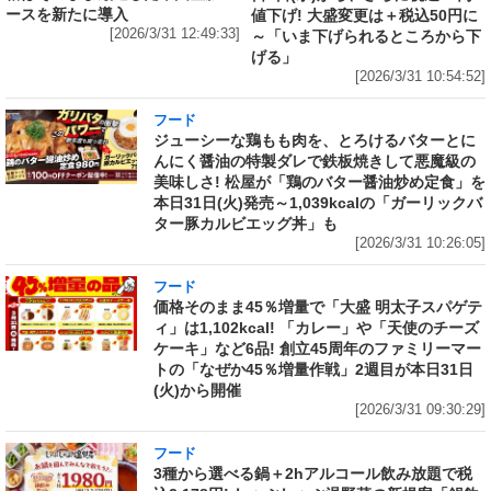
ースを新たに導入
値下げ! 大盛変更は＋税込50円に
[2026/3/31 12:49:33]
～「いま下げられるところから下
げる」
[2026/3/31 10:54:52]
フード
ジューシーな鶏もも肉を、とろけるバターとに
んにく醤油の特製ダレで鉄板焼きして悪魔級の
美味しさ! 松屋が「鶏のバター醤油炒め定食」を
本日31日(火)発売～1,039kcalの「ガーリックバ
ター豚カルビエッグ丼」も
[2026/3/31 10:26:05]
フード
価格そのまま45％増量で「大盛 明太子スパゲテ
ィ」は1,102kcal! 「カレー」や「天使のチーズ
ケーキ」など6品! 創立45周年のファミリーマー
トの「なぜか45％増量作戦」2週目が本日31日
(火)から開催
[2026/3/31 09:30:29]
フード
3種から選べる鍋＋2hアルコール飲み放題で税