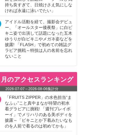
持ち良すぎて、日焼けさえ気にしな
ければ永遠に泳いでたい」
アイドル活動を経て、撮影会デビュ
ー、「オールスター後夜祭」に白ビ
キニ姿で出演して話題になった五木
ゆうりが白ビキニやメガネ姿などを
披露! 「FLASH」で初めての雑誌グ
ラビア挑戦～特技は人の名前を忘れ
ないこと
ヵ月のアクセスランキング
2026-07-07
～
2026-08-06
集計分
「FRUITS ZIPPER」の水色担当“ま
なふぃ”こと真中まなが待望の初水
着グラビアに挑戦! 「週刊プレイボ
ーイ」でメリハリのある美ボディを
披露～「ビキニとか下着みたいなも
のを人前で着るのは初めてかも」