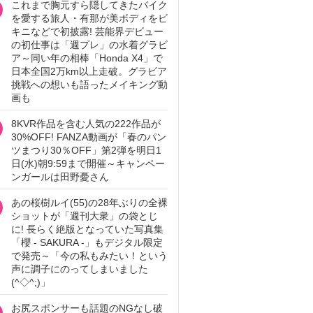
これまで胸元すら隠してきたバイク
を愛する旅人・有那が美ボディをビ
キニなどで初披露! 芸能界デビュー
の初仕事は「週プレ」の水着グラビ
ア～同い年の相棒「Honda X4」で
日本全国2万km以上走破。グラビア
挑戦への想いも語ったメイキング動
画も
8KVR作品を含む人気の222作品が
30%OFF! FANZA動画が「春のパン
ツまつり30％OFF」第2弾を明日1
日(水)朝9:59まで開催～キャンペー
ンガールは田野憂さん
あの桜樹ルイ(55)の28年ぶりの全裸
ショットが「週刊大衆」の袋とじ
に! 長らく絶版となっていた写真集
「櫻 - SAKURA -」もデジタル限定
で発売～「今の私もみたい！という
声に調子にのってしまいました
(^◇^;)」
お尻スポンサーも話題のNGなし破