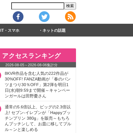
IT・スマホ
ネットの話題
アクセスランキング
2026-08-05
～
2026-08-06
集計分
8KVR作品を含む人気の222作品が
30%OFF! FANZA動画が「春のパン
ツまつり30％OFF」第2弾を明日1
日(水)朝9:59まで開催～キャンペー
ンガールは田野憂さん
通常の5.6倍以上、ビッグの2.3倍以
上! セブン‐イレブンが「Happyプッ
チンプリン 380g」を販売～もちろ
んプッチンして、お皿に移してプル
ル～ンと楽しめる