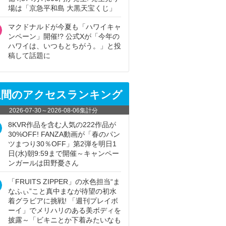
場は「京急平和島 大黒天宝くじ」
マクドナルドが今夏も「ハワイキャ
ンペーン」開催!? 公式Xが「今年の
ハワイは、いつもとちがう。」と投
稿して話題に
週間のアクセスランキング
2026-07-30
～
2026-08-06
集計分
8KVR作品を含む人気の222作品が
30%OFF! FANZA動画が「春のパン
ツまつり30％OFF」第2弾を明日1
日(水)朝9:59まで開催～キャンペー
ンガールは田野憂さん
「FRUITS ZIPPER」の水色担当“ま
なふぃ”こと真中まなが待望の初水
着グラビアに挑戦! 「週刊プレイボ
ーイ」でメリハリのある美ボディを
披露～「ビキニとか下着みたいなも