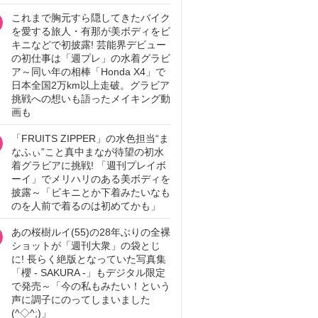
これまで胸元すら隠してきたバイク
を愛する旅人・有那が美ボディをビ
キニなどで初披露! 芸能界デビュー
の初仕事は「週プレ」の水着グラビ
ア～同い年の相棒「Honda X4」で
日本全国2万km以上走破。グラビア
挑戦への想いも語ったメイキング動
画も
「FRUITS ZIPPER」の水色担当“ま
なふぃ”こと真中まなが待望の初水
着グラビアに挑戦! 「週刊プレイボ
ーイ」でメリハリのある美ボディを
披露～「ビキニとか下着みたいなも
のを人前で着るのは初めてかも」
あの桜樹ルイ(55)の28年ぶりの全裸
ショットが「週刊大衆」の袋とじ
に! 長らく絶版となっていた写真集
「櫻 - SAKURA -」もデジタル限定
で発売～「今の私もみたい！という
声に調子にのってしまいました
(^◇^;)」