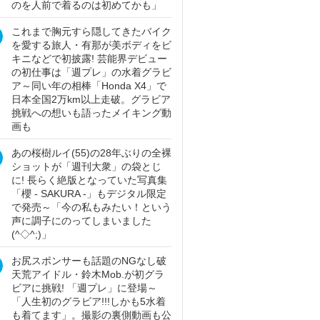
のを人前で着るのは初めてかも」
これまで胸元すら隠してきたバイク
を愛する旅人・有那が美ボディをビ
キニなどで初披露! 芸能界デビュー
の初仕事は「週プレ」の水着グラビ
ア～同い年の相棒「Honda X4」で
日本全国2万km以上走破。グラビア
挑戦への想いも語ったメイキング動
画も
あの桜樹ルイ(55)の28年ぶりの全裸
ショットが「週刊大衆」の袋とじ
に! 長らく絶版となっていた写真集
「櫻 - SAKURA -」もデジタル限定
で発売～「今の私もみたい！という
声に調子にのってしまいました
(^◇^;)」
お尻スポンサーも話題のNGなし破
天荒アイドル・鈴木Mob.が初グラ
ビアに挑戦! 「週プレ」に登場～
「人生初のグラビア!!!しかも5水着
も着てます」。撮影の裏側動画も公