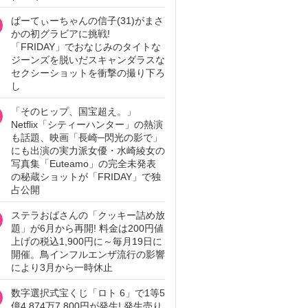
ぱーてぃーちゃんの信子(31)がまさ
かの初グラビアに挑戦!
「FRIDAY」でおなじみのタイトな
ジーンズを脱いだスキャンダラスな
セクシーショットを衝撃の撮り下ろ
し
「そのヒップ、国宝超え。」
Netflix「シティーハンター」の熱演
も話題、映画「長崎─閃光の影で」
にも出演の実力派女優・水崎綾女の
写真集「Euteamo」の完全未発表
の秘蔵ショットが「FRIDAY」で独
占公開
ステラおばさんの「クッキー詰め放
題」が6月から再開! 料金は200円値
上げの税込1,900円に～毎月19日に
開催。鳥インフルエンザ流行の影響
により3月から一時休止
数字選択式宝くじ「ロト 6」で1等5
億4,874万7,800円が発生! 発生売り