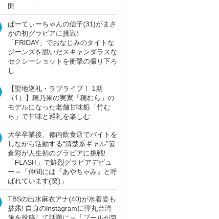
開
ぱーてぃーちゃんの信子(31)がまさ
かの初グラビアに挑戦!
「FRIDAY」でおなじみのタイトな
ジーンズを脱いだスキャンダラスな
セクシーショットを衝撃の撮り下ろ
し
【聖地巡礼・ラブライブ！ 1期
（1）】穂乃果の実家「穂むら」の
モデルになった老舗甘味処「竹む
ら」で甘味と巡礼を楽しむ
大学卒業後、都内飲食店でバイトを
しながら活動する“清楚系ギャル”笹
倉彩が人生初のグラビアに挑戦!
「FLASH」で鮮烈グラビアデビュ
ー～「仲間には『あやちゃみ』と呼
ばれています(笑)」
TBSの出水麻衣アナ(40)が水着姿も
披露! 自身のInstagramに弾丸台湾
旅を投稿して話題に～「プールが気