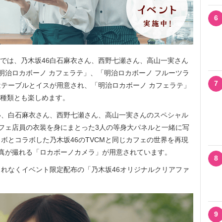
6
”では、乃木坂46白石麻衣さん、西野七瀬さん、高山一実さん
明治ロカボーノ カフェラテ」、「明治ロカボーノ フルーツラ
7
テーブルとイスが用意され、「明治ロカボーノ カフェラテ」
2種類とも楽しめます。
、白石麻衣さん、西野七瀬さん、高山一実さんのスペシャル
フェ店員の衣装を身にまとった3人の等身大パネルと一緒に写
ボとコラボした乃木坂46のTVCMと同じカフェの世界を再現
真が撮れる「ロカボーノカメラ」が用意されています。
8
れなくイベント限定配布の「乃木坂46オリジナルクリアファ
9