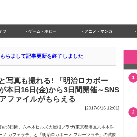
イフ
ゲーム・ホビー
アニメ・マンガ
1日をもちまして記事更新を終了しました
1
と写真も撮れる! 「明治ロカボー
本日16日(金)から3日間開催～SNS
アファイルがもらえる
[2017/6/16 12:01]
2
日(日)の3日間、六本木ヒルズ大屋根プラザ(東京都港区六本木6-
ボーノ カフェラテ」と「明治ロカボーノ フルーツラテ」の試飲