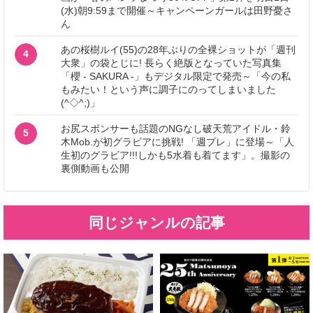
(水)朝9:59まで開催～キャンペーンガールは田野憂さ
ん
あの桜樹ルイ(55)の28年ぶりの全裸ショットが「週刊
4
大衆」の袋とじに! 長らく絶版となっていた写真集
「櫻 - SAKURA -」もデジタル限定で発売～「今の私
もみたい！という声に調子にのってしまいました
(^◇^;)」
お尻スポンサーも話題のNGなし破天荒アイドル・鈴
5
木Mob.が初グラビアに挑戦! 「週プレ」に登場～「人
生初のグラビア!!!しかも5水着も着てます」。撮影の
裏側動画も公開
同じジャンルの記事