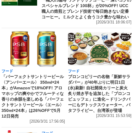
「職人の珈琲 ワンドリップコーヒー 深いコクの
スペシャルブレンド 100杯」が20%OFF! UCC
職人の焙煎とブレンド技術で毎日飽きない定番
コーヒー。ミルクとよく合うコク豊かな味わい
[2026/3/31 18:06:07]
フード
フード
「パーフェクトサントリービール
ブロンコビリーの名物「新鮮サラ
〈アンバーエール〉 350ml×24
ダバー」が40年ぶりに明日1日
本」がAmazonで18%OFF! アロ
(水)刷新! 自社開発カリーと炭火
マホップの爽やかでフルーティな
炙り焼き芋を追加した「ブロンコ
香りの余韻を楽しめる「パーフェ
ビュッフェ」に進化～ドリンクバ
クトサントリービール〈エール〉
ーにもデトックスウォーター、バ
350ml×24本」は26%OFFで5月
タフライピー、台湾茶が登場
12日発売
[2026/3/31 15:53:59]
[2026/3/31 17:56:05]