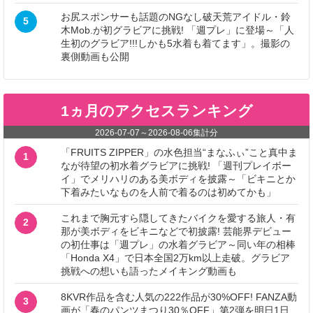
お尻スポンサーも話題のNGなし破天荒アイドル・鈴
5
木Mob.が初グラビアに挑戦! 「週プレ」に登場～「人
生初のグラビア!!!しかも5水着も着てます」。撮影の
裏側動画も公開
1ヵ月のアクセスランキング
2026-07-07
～
2026-08-06
集計分
「FRUITS ZIPPER」の水色担当“まなふぃ”こと真中ま
1
なが待望の初水着グラビアに挑戦! 「週刊プレイボー
イ」でメリハリのある美ボディを披露～「ビキニとか
下着みたいなものを人前で着るのは初めてかも」
これまで胸元すら隠してきたバイクを愛する旅人・有
2
那が美ボディをビキニなどで初披露! 芸能界デビュー
の初仕事は「週プレ」の水着グラビア～同い年の相棒
「Honda X4」で日本全国2万km以上走破。グラビア
挑戦への想いも語ったメイキング動画も
8KVR作品を含む人気の222作品が30%OFF! FANZA動
3
画が「春のパンツまつり30％OFF」第2弾を明日1日