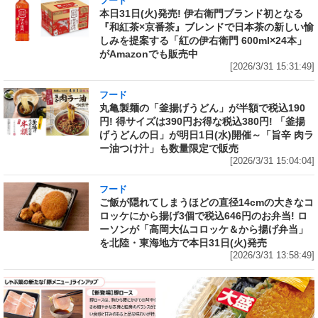
フード
本日31日(火)発売! 伊右衛門ブランド初となる
『和紅茶×京番茶』ブレンドで日本茶の新しい愉
しみを提案する「紅の伊右衛門 600ml×24本」
がAmazonでも販売中
[2026/3/31 15:31:49]
フード
丸亀製麺の「釜揚げうどん」が半額で税込190
円! 得サイズは390円お得な税込380円! 「釜揚
げうどんの日」が明日1日(水)開催～「旨辛 肉ラ
ー油つけ汁」も数量限定で販売
[2026/3/31 15:04:04]
フード
ご飯が隠れてしまうほどの直径14cmの大きなコ
ロッケにから揚げ3個で税込646円のお弁当! ロ
ーソンが「高岡大仏コロッケ＆から揚げ弁当」
を北陸・東海地方で本日31日(火)発売
[2026/3/31 13:58:49]