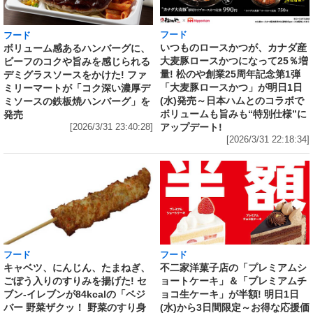
フード
フード
いつものロースかつが、カナダ産
ボリューム感あるハンバーグに、
大麦豚ロースかつになって25％増
ビーフのコクや旨みを感じられる
量! 松のや創業25周年記念第1弾
デミグラスソースをかけた! ファ
「大麦豚ロースかつ」が明日1日
ミリーマートが「コク深い濃厚デ
(水)発売～日本ハムとのコラボで
ミソースの鉄板焼ハンバーグ」を
ボリュームも旨みも“特別仕様”に
発売
アップデート!
[2026/3/31 23:40:28]
[2026/3/31 22:18:34]
フード
フード
キャベツ、にんじん、たまねぎ、
不二家洋菓子店の「プレミアムシ
ごぼう入りのすりみを揚げた! セ
ョートケーキ」＆「プレミアムチ
ブン‐イレブンが84kcalの「ベジ
ョコ生ケーキ」が半額! 明日1日
バー 野菜ザクッ！ 野菜のすり身
(水)から3日間限定～お得な応援価