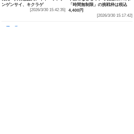
城復興応援缶』 350ml×24本」が税込5,180円!
発売から10年、昨年までの累計寄付金額は
6,344,952円
[2026/3/30 15:50:17]
フード
フード
3分で食べられる人気沸騰中の四
自慢のそばが食べ放題! 和食麺処
川料理! 日清食品が「カップヌー
サガミが「晦日そば」を明日31日
ドル 14種のスパイス麻辣湯」を
(火)開催～大海老天などの天ぷら
発売～具材は謎肉、キャベツ、チ
や薬味などもついて税込2,200円!
ンゲンサイ、キクラゲ
「時間無制限」の挑戦枠は税込
[2026/3/30 15:42:35]
4,400円
[2026/3/30 15:17:42]
フード
熱湯5分でふっくら白ご飯! カレーや納豆、牛丼の具も余裕で入って
お皿いらずの新提案! 「日清ふっくら釜炊き ごはん」が本日30日
(月)発売～常温で1年保存可能。電子レンジがないオフィスやアウ
トドアでも活用できる!
[2026/3/30 14:17:14]
フード