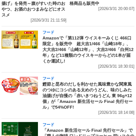
揚げ」を発売～腹がすいた時のお
格商品も販売中
やつ、お酒のおつまみなどにオス
[2026/3/31 20:00:07]
スメ
[2026/3/31 21:11:59]
フード
Amazonで「第112弾 ウイスキーみくじ 466口
限定」を販売中 超大吉1/466「山崎18年」、
大大吉2/466「山崎12年」、大吉2/466「白州12
年」など11種類のウイスキーからどの1本が届
くか運試し!
[2026/3/31 18:30:01]
フード
鰹節と昆布のだしを利かせた風味豊かな関東風
のつゆにコシのある太めのうどん、味のしみた
油揚げが自慢の「赤いきつねうどん 東 96g×12
個」が「Amazon 新生活セール Final 先行セー
ル」で54%OFF!
[2026/3/31 18:14:08]
フード
「Amazon 新生活セール Final 先行セール」で