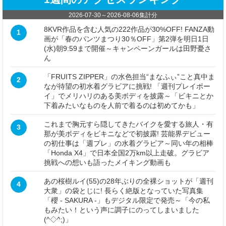
2026-07-30
～
2026-08-06
集計分
8KVR作品を含む人気の222作品が30%OFF! FANZA動
1
画が「春のパンツまつり30％OFF」第2弾を明日1日
(水)朝9:59まで開催～キャンペーンガールは田野憂さ
ん
「FRUITS ZIPPER」の水色担当“まなふぃ”こと真中ま
2
なが待望の初水着グラビアに挑戦! 「週刊プレイボー
イ」でメリハリのある美ボディを披露～「ビキニとか
下着みたいなものを人前で着るのは初めてかも」
これまで胸元すら隠してきたバイクを愛する旅人・有
3
那が美ボディをビキニなどで初披露! 芸能界デビュー
の初仕事は「週プレ」の水着グラビア～同い年の相棒
「Honda X4」で日本全国2万km以上走破。グラビア
挑戦への想いも語ったメイキング動画も
あの桜樹ルイ(55)の28年ぶりの全裸ショットが「週刊
4
大衆」の袋とじに! 長らく絶版となっていた写真集
「櫻 - SAKURA -」もデジタル限定で発売～「今の私
もみたい！という声に調子にのってしまいました
(^◇^;)」