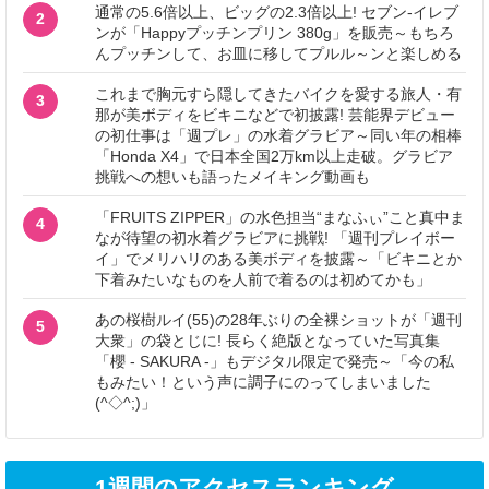
通常の5.6倍以上、ビッグの2.3倍以上! セブン‐イレブ
2
ンが「Happyプッチンプリン 380g」を販売～もちろ
んプッチンして、お皿に移してプルル～ンと楽しめる
これまで胸元すら隠してきたバイクを愛する旅人・有
3
那が美ボディをビキニなどで初披露! 芸能界デビュー
の初仕事は「週プレ」の水着グラビア～同い年の相棒
「Honda X4」で日本全国2万km以上走破。グラビア
挑戦への想いも語ったメイキング動画も
「FRUITS ZIPPER」の水色担当“まなふぃ”こと真中ま
4
なが待望の初水着グラビアに挑戦! 「週刊プレイボー
イ」でメリハリのある美ボディを披露～「ビキニとか
下着みたいなものを人前で着るのは初めてかも」
あの桜樹ルイ(55)の28年ぶりの全裸ショットが「週刊
5
大衆」の袋とじに! 長らく絶版となっていた写真集
「櫻 - SAKURA -」もデジタル限定で発売～「今の私
もみたい！という声に調子にのってしまいました
(^◇^;)」
1週間のアクセスランキング