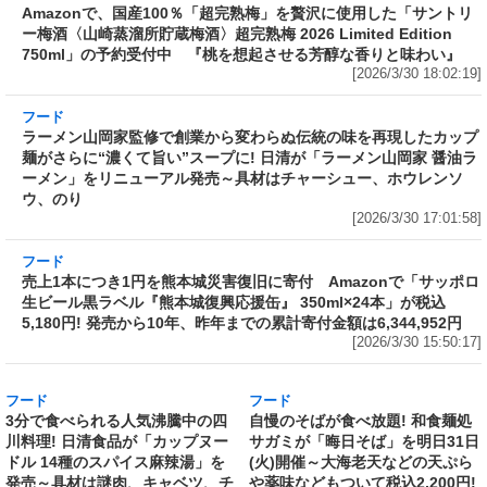
ハヤシメシ デミグラス」が発売
を、500ml缶には「エヴァンゲリ
[2026/3/30 19:25:01]
オン第13号機」のスペシャルデザ
インを採用
[2026/3/30 18:39:38]
フード
Amazonで、国産100％「超完熟梅」を贅沢に使
用した「サントリー梅酒〈山崎蒸溜所貯蔵梅
酒〉超完熟梅 2026 Limited Edition 750ml」の
予約受付中 『桃を想起させる芳醇な香りと味
わい』
[2026/3/30 18:02:19]
フード
ラーメン山岡家監修で創業から変わらぬ伝統の
味を再現したカップ麺がさらに“濃くて旨い”ス
ープに! 日清が「ラーメン山岡家 醤油ラーメ
ン」をリニューアル発売～具材はチャーシュ
ー、ホウレンソウ、のり
[2026/3/30 17:01:58]
フード
売上1本につき1円を熊本城災害復旧に寄付
Amazonで「サッポロ生ビール黒ラベル『熊本