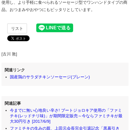
使用し、より手軽に食べられるソーセージ型でワンハンドタイプの商
品。おつまみやおやつにもピッタリとしています。
リスト
[古川 敦]
関連リンク
国産鶏のサラダチキンソーセージ(プレーン)
関連記事
今までに無い心地良い辛さ! ブートジョロキア使用の「ファミ
チキ(レッドチリ味)」が期間限定販売～今ならファミチキが最
大30円引き [2017/6/9]
ファミチキの生みの親、上田元会長完全引退記念「黒幕引き