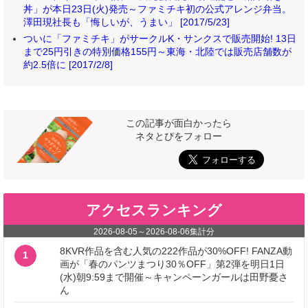
丼」が本日23日(火)発売～ファミチキ初の公式アレンジ弁当。
澤田現社長も「悔しいが、うまい」 [2017/5/23]
ついに「ファミチキ」がサークルK・サンクスで販売開始! 13日
まで25円引きの特別価格155円～東海・北陸では販売店舗数が
約2.5倍に [2017/2/8]
この記事が面白かったら
ネタとぴをフォロー
アクセスランキング
2026-08-05
～
2026-08-06
集計分
8KVR作品を含む人気の222作品が30%OFF! FANZA動
1
画が「春のパンツまつり30％OFF」第2弾を明日1日
(水)朝9:59まで開催～キャンペーンガールは田野憂さ
ん