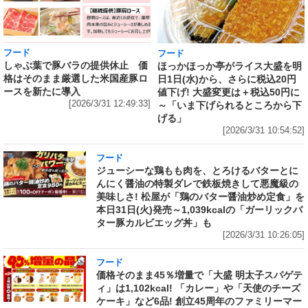
フード
フード
しゃぶ葉で豚バラの提供休止 価
ほっかほっか亭がライス大盛を明
格はそのまま厳選した米国産豚ロ
日1日(水)から、さらに税込20円
ースを新たに導入
値下げ! 大盛変更は＋税込50円に
[2026/3/31 12:49:33]
～「いま下げられるところから下
げる」
[2026/3/31 10:54:52]
フード
ジューシーな鶏もも肉を、とろけるバターとに
んにく醤油の特製ダレで鉄板焼きして悪魔級の
美味しさ! 松屋が「鶏のバター醤油炒め定食」を
本日31日(火)発売～1,039kcalの「ガーリックバ
ター豚カルビエッグ丼」も
[2026/3/31 10:26:05]
フード
価格そのまま45％増量で「大盛 明太子スパゲテ
ィ」は1,102kcal! 「カレー」や「天使のチーズ
ケーキ」など6品! 創立45周年のファミリーマー