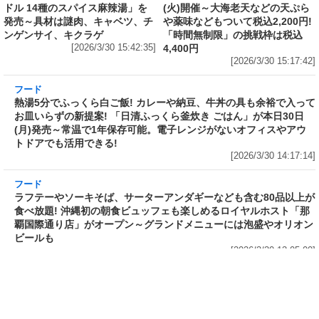
フード
フード
3分で食べられる人気沸騰中の四
自慢のそばが食べ放題! 和食麺処
川料理! 日清食品が「カップヌー
サガミが「晦日そば」を明日31日
ドル 14種のスパイス麻辣湯」を
(火)開催～大海老天などの天ぷら
発売～具材は謎肉、キャベツ、チ
や薬味などもついて税込2,200円!
ンゲンサイ、キクラゲ
「時間無制限」の挑戦枠は税込
[2026/3/30 15:42:35]
4,400円
[2026/3/30 15:17:42]
フード
熱湯5分でふっくら白ご飯! カレーや納豆、牛丼
の具も余裕で入ってお皿いらずの新提案! 「日清
ふっくら釜炊き ごはん」が本日30日(月)発売～
常温で1年保存可能。電子レンジがないオフィス
やアウトドアでも活用できる!
[2026/3/30 14:17:14]