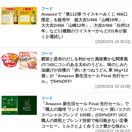
フード
Amazonで「第112弾 ウイスキーみくじ 466口
限定」を販売中 超大吉1/466「山崎18年」、
大大吉2/466「山崎12年」、大吉2/466「白州12
年」など11種類のウイスキーからどの1本が届
くか運試し!
[2026/3/31 18:30:01]
フード
鰹節と昆布のだしを利かせた風味豊かな関東風
のつゆにコシのある太めのうどん、味のしみた
油揚げが自慢の「赤いきつねうどん 東 96g×12
個」が「Amazon 新生活セール Final 先行セー
ル」で54%OFF!
[2026/3/31 18:14:08]
フード
「Amazon 新生活セール Final 先行セール」で
「職人の珈琲 ワンドリップコーヒー 深いコクの
スペシャルブレンド 100杯」が20%OFF! UCC
職人の焙煎とブレンド技術で毎日飽きない定番
コーヒー。ミルクとよく合うコク豊かな味わい
[2026/3/31 18:06:07]