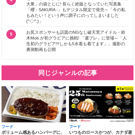
大衆」の袋とじに! 長らく絶版となっていた写真集
「櫻 - SAKURA -」もデジタル限定で発売～「今の私
もみたい！という声に調子にのってしまいました
(^◇^;)」
お尻スポンサーも話題のNGなし破天荒アイドル・鈴
5
木Mob.が初グラビアに挑戦! 「週プレ」に登場～「人
生初のグラビア!!!しかも5水着も着てます」。撮影の
裏側動画も公開
同じジャンルの記事
フード
フード
いつものロースかつが、カナダ産
ボリューム感あるハンバーグに、