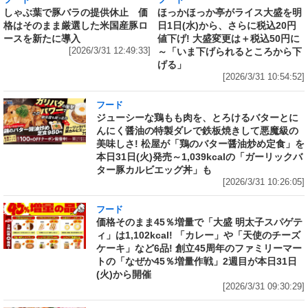
フード
しゃぶ葉で豚バラの提供休止 価
ほっかほっか亭がライス大盛を明
格はそのまま厳選した米国産豚ロ
日1日(水)から、さらに税込20円
ースを新たに導入
値下げ! 大盛変更は＋税込50円に
[2026/3/31 12:49:33]
～「いま下げられるところから下
げる」
[2026/3/31 10:54:52]
フード
ジューシーな鶏もも肉を、とろけるバターとに
んにく醤油の特製ダレで鉄板焼きして悪魔級の
美味しさ! 松屋が「鶏のバター醤油炒め定食」を
本日31日(火)発売～1,039kcalの「ガーリックバ
ター豚カルビエッグ丼」も
[2026/3/31 10:26:05]
フード
価格そのまま45％増量で「大盛 明太子スパゲテ
ィ」は1,102kcal! 「カレー」や「天使のチーズ
ケーキ」など6品! 創立45周年のファミリーマー
トの「なぜか45％増量作戦」2週目が本日31日
(火)から開催
[2026/3/31 09:30:29]