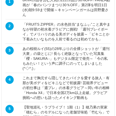
1
画が「春のパンツまつり30％OFF」第2弾を明日1日
(水)朝9:59まで開催～キャンペーンガールは田野憂さ
ん
「FRUITS ZIPPER」の水色担当“まなふぃ”こと真中ま
2
なが待望の初水着グラビアに挑戦! 「週刊プレイボー
イ」でメリハリのある美ボディを披露～「ビキニとか
下着みたいなものを人前で着るのは初めてかも」
あの桜樹ルイ(55)の28年ぶりの全裸ショットが「週刊
3
大衆」の袋とじに! 長らく絶版となっていた写真集
「櫻 - SAKURA -」もデジタル限定で発売～「今の私
もみたい！という声に調子にのってしまいました
(^◇^;)」
これまで胸元すら隠してきたバイクを愛する旅人・有
4
那が美ボディをビキニなどで初披露! 芸能界デビュー
の初仕事は「週プレ」の水着グラビア～同い年の相棒
「Honda X4」で日本全国2万km以上走破。グラビア
挑戦への想いも語ったメイキング動画も
【聖地巡礼・ラブライブ！ 1期（1）】穂乃果の実家
5
「穂むら」のモデルになった老舗甘味処「竹むら」で