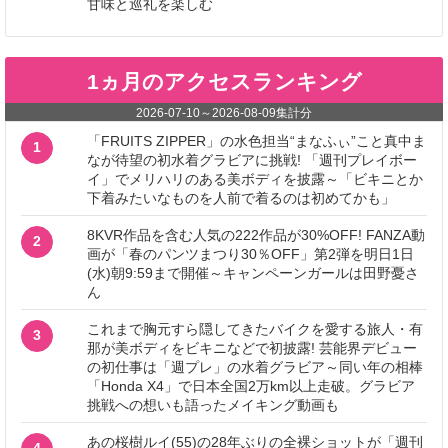
甘味と巡礼を楽しむ
1ヵ月のアクセスランキング
2026-07-10
～
2026-08-09
集計分
「FRUITS ZIPPER」の水色担当“まなふぃ”こと真中ま
1
なが待望の初水着グラビアに挑戦! 「週刊プレイボー
イ」でメリハリのある美ボディを披露～「ビキニとか
下着みたいなものを人前で着るのは初めてかも」
8KVR作品を含む人気の222作品が30%OFF! FANZA動
2
画が「春のパンツまつり30％OFF」第2弾を明日1日
(水)朝9:59まで開催～キャンペーンガールは田野憂さ
ん
これまで胸元すら隠してきたバイクを愛する旅人・有
3
那が美ボディをビキニなどで初披露! 芸能界デビュー
の初仕事は「週プレ」の水着グラビア～同い年の相棒
「Honda X4」で日本全国2万km以上走破。グラビア
挑戦への想いも語ったメイキング動画も
あの桜樹ルイ(55)の28年ぶりの全裸ショットが「週刊
4