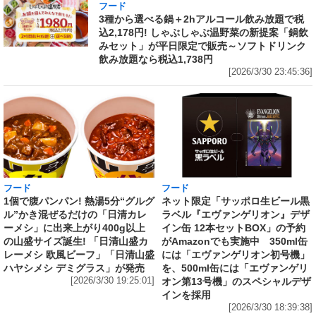
フード
3種から選べる鍋＋2hアルコール飲み放題で税
込2,178円! しゃぶしゃぶ温野菜の新提案「鍋飲
みセット」が平日限定で販売～ソフトドリンク
飲み放題なら税込1,738円
[2026/3/30 23:45:36]
フード
フード
1個で腹パンパン! 熱湯5分“グルグ
ネット限定「サッポロ生ビール黒
ル”かき混ぜるだけの「日清カレ
ラベル『エヴァンゲリオン』デザ
ーメシ」に出来上がり400g以上
イン缶 12本セットBOX」の予約
の山盛サイズ誕生! 「日清山盛カ
がAmazonでも実施中 350ml缶
レーメシ 欧風ビーフ」「日清山盛
には「エヴァンゲリオン初号機」
ハヤシメシ デミグラス」が発売
を、500ml缶には「エヴァンゲリ
[2026/3/30 19:25:01]
オン第13号機」のスペシャルデザ
インを採用
[2026/3/30 18:39:38]