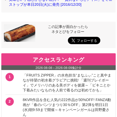
ストップが本日20日(火)に発売 [2016/12/20]
この記事が面白かったら
ネタとぴをフォロー
アクセスランキング
2026-08-08
～
2026-08-09
集計分
「FRUITS ZIPPER」の水色担当“まなふぃ”こと真中ま
1
なが待望の初水着グラビアに挑戦! 「週刊プレイボー
イ」でメリハリのある美ボディを披露～「ビキニとか
下着みたいなものを人前で着るのは初めてかも」
8KVR作品を含む人気の222作品が30%OFF! FANZA動
2
画が「春のパンツまつり30％OFF」第2弾を明日1日
(水)朝9:59まで開催～キャンペーンガールは田野憂さ
ん