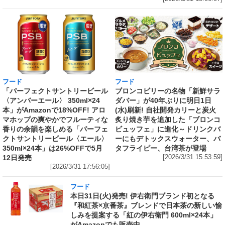
フード
フード
「パーフェクトサントリービール
ブロンコビリーの名物「新鮮サラ
〈アンバーエール〉 350ml×24
ダバー」が40年ぶりに明日1日
本」がAmazonで18%OFF! アロ
(水)刷新! 自社開発カリーと炭火
マホップの爽やかでフルーティな
炙り焼き芋を追加した「ブロンコ
香りの余韻を楽しめる「パーフェ
ビュッフェ」に進化～ドリンクバ
クトサントリービール〈エール〉
ーにもデトックスウォーター、バ
350ml×24本」は26%OFFで5月
タフライピー、台湾茶が登場
12日発売
[2026/3/31 15:53:59]
[2026/3/31 17:56:05]
フード
本日31日(火)発売! 伊右衛門ブランド初となる
『和紅茶×京番茶』ブレンドで日本茶の新しい愉
しみを提案する「紅の伊右衛門 600ml×24本」
がAmazonでも販売中