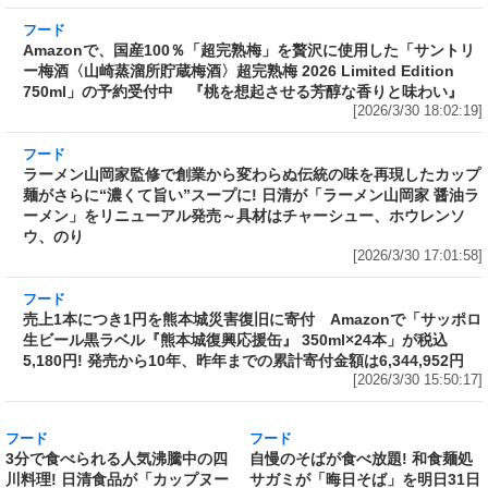
フード
Amazonで、国産100％「超完熟梅」を贅沢に使
用した「サントリー梅酒〈山崎蒸溜所貯蔵梅
酒〉超完熟梅 2026 Limited Edition 750ml」の
予約受付中 『桃を想起させる芳醇な香りと味
わい』
[2026/3/30 18:02:19]
フード
ラーメン山岡家監修で創業から変わらぬ伝統の
味を再現したカップ麺がさらに“濃くて旨い”ス
ープに! 日清が「ラーメン山岡家 醤油ラーメ
ン」をリニューアル発売～具材はチャーシュ
ー、ホウレンソウ、のり
[2026/3/30 17:01:58]
フード
売上1本につき1円を熊本城災害復旧に寄付
Amazonで「サッポロ生ビール黒ラベル『熊本
城復興応援缶』 350ml×24本」が税込5,180円!
発売から10年、昨年までの累計寄付金額は
6,344,952円
[2026/3/30 15:50:17]