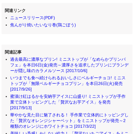
関連リンク
ニュースリリース(PDF)
焦んがり焼いたいなり巻(鶏ごぼう)
関連記事
過去最高に濃厚なプリン! ミニストップが「なめらかプリンパ
フェ」を本日6日(金)発売～濃厚さを追求したプリンにブランデ
ーが隠し味のカラメルソース [2017/10/6]
いつまでも食べ続けられるおいしさにベルギーチョコ! ミニス
トップが「無限ベルギーチョコプリン」を本日26日(火)発売
[2017/9/26]
蜜漬け紅はるかを安納芋アイスに山盛り! ミニストップが手作
業で立体トッピングした「贅沢なお芋アイス」を発売
[2017/9/13]
華やかな見た目に魅了される！ 手作業で立体的にトッピングし
た「贅沢なオレンジシャーベット」をミニストップが発売～2
種類のオレンジにホワイトチョコ [2017/3/22]
美味しい予感しかしない絵力！ 「贅沢ないちごアイス」をミニ