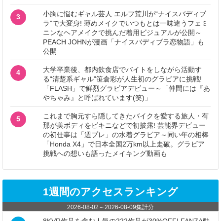
小胸に悩むギャル芸人 エルフ荒川が“ナイスバディブ
3
ラ”で大変身! 薄めメイクでいつもとは一味違うフェミ
ニンなヘアメイクで挑んだ着用ビジュアルが公開～
PEACH JOHNが漫画「ナイスバディブラ恋物語」も
公開
大学卒業後、都内飲食店でバイトをしながら活動す
4
る“清楚系ギャル”笹倉彩が人生初のグラビアに挑戦!
「FLASH」で鮮烈グラビアデビュー～「仲間には『あ
やちゃみ』と呼ばれています(笑)」
これまで胸元すら隠してきたバイクを愛する旅人・有
5
那が美ボディをビキニなどで初披露! 芸能界デビュー
の初仕事は「週プレ」の水着グラビア～同い年の相棒
「Honda X4」で日本全国2万km以上走破。グラビア
挑戦への想いも語ったメイキング動画も
1週間のアクセスランキング
2026-08-02
～
2026-08-09
集計分
8KVR作品を含む人気の222作品が30%OFF! FANZA動