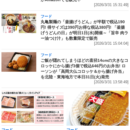
[2026/3/31 15:31:49]
フード
丸亀製麺の「釜揚げうどん」が半額で税込190
円! 得サイズは390円お得な税込380円! 「釜揚
げうどんの日」が明日1日(水)開催～「旨辛 肉ラ
ー油つけ汁」も数量限定で販売
[2026/3/31 15:04:04]
フード
ご飯が隠れてしまうほどの直径14cmの大きなコ
ロッケにから揚げ3個で税込646円のお弁当! ロ
ーソンが「高岡大仏コロッケ＆から揚げ弁当」
を北陸・東海地方で本日31日(火)発売
[2026/3/31 13:58:49]
フード