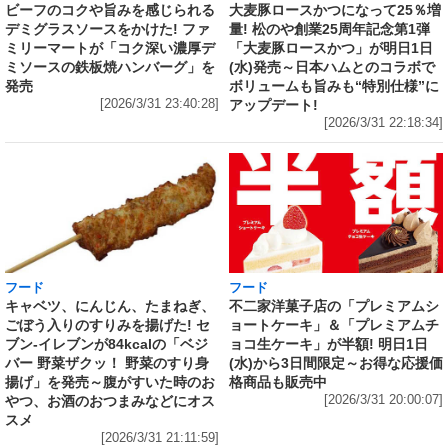
大麦豚ロースかつになって25％増
ビーフのコクや旨みを感じられる
量! 松のや創業25周年記念第1弾
デミグラスソースをかけた! ファ
「大麦豚ロースかつ」が明日1日
ミリーマートが「コク深い濃厚デ
(水)発売～日本ハムとのコラボで
ミソースの鉄板焼ハンバーグ」を
ボリュームも旨みも“特別仕様”に
発売
アップデート!
[2026/3/31 23:40:28]
[2026/3/31 22:18:34]
フード
フード
キャベツ、にんじん、たまねぎ、
不二家洋菓子店の「プレミアムシ
ごぼう入りのすりみを揚げた! セ
ョートケーキ」＆「プレミアムチ
ブン‐イレブンが84kcalの「ベジ
ョコ生ケーキ」が半額! 明日1日
バー 野菜ザクッ！ 野菜のすり身
(水)から3日間限定～お得な応援価
揚げ」を発売～腹がすいた時のお
格商品も販売中
やつ、お酒のおつまみなどにオス
[2026/3/31 20:00:07]
スメ
[2026/3/31 21:11:59]