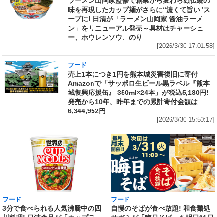
ラーメン山岡家監修で創業から変わらぬ伝統の
味を再現したカップ麺がさらに“濃くて旨い”ス
ープに! 日清が「ラーメン山岡家 醤油ラーメ
ン」をリニューアル発売～具材はチャーシュ
ー、ホウレンソウ、のり
[2026/3/30 17:01:58]
フード
売上1本につき1円を熊本城災害復旧に寄付
Amazonで「サッポロ生ビール黒ラベル『熊本
城復興応援缶』 350ml×24本」が税込5,180円!
発売から10年、昨年までの累計寄付金額は
6,344,952円
[2026/3/30 15:50:17]
フード
フード
3分で食べられる人気沸騰中の四
自慢のそばが食べ放題! 和食麺処