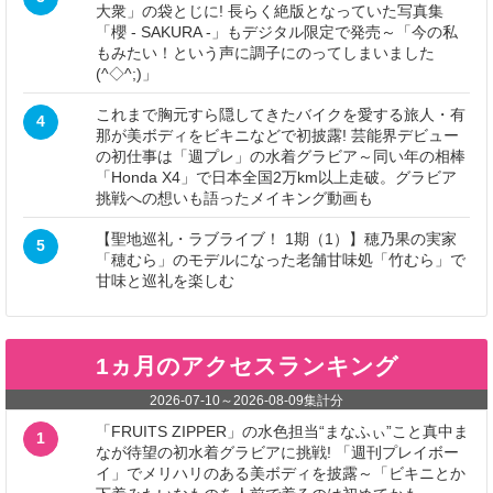
大衆」の袋とじに! 長らく絶版となっていた写真集
「櫻 - SAKURA -」もデジタル限定で発売～「今の私
もみたい！という声に調子にのってしまいました
(^◇^;)」
これまで胸元すら隠してきたバイクを愛する旅人・有
4
那が美ボディをビキニなどで初披露! 芸能界デビュー
の初仕事は「週プレ」の水着グラビア～同い年の相棒
「Honda X4」で日本全国2万km以上走破。グラビア
挑戦への想いも語ったメイキング動画も
【聖地巡礼・ラブライブ！ 1期（1）】穂乃果の実家
5
「穂むら」のモデルになった老舗甘味処「竹むら」で
甘味と巡礼を楽しむ
1ヵ月のアクセスランキング
2026-07-10
～
2026-08-09
集計分
「FRUITS ZIPPER」の水色担当“まなふぃ”こと真中ま
1
なが待望の初水着グラビアに挑戦! 「週刊プレイボー
イ」でメリハリのある美ボディを披露～「ビキニとか