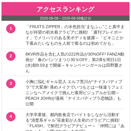
アクセスランキング
2026-08-08
～
2026-08-09
集計分
「FRUITS ZIPPER」の水色担当“まなふぃ”こと真中ま
1
なが待望の初水着グラビアに挑戦! 「週刊プレイボー
イ」でメリハリのある美ボディを披露～「ビキニとか
下着みたいなものを人前で着るのは初めてかも」
8KVR作品を含む人気の222作品が30%OFF! FANZA動
2
画が「春のパンツまつり30％OFF」第2弾を明日1日
(水)朝9:59まで開催～キャンペーンガールは田野憂さ
ん
小胸に悩むギャル芸人 エルフ荒川が“ナイスバディブ
3
ラ”で大変身! 薄めメイクでいつもとは一味違うフェミ
ニンなヘアメイクで挑んだ着用ビジュアルが公開～
PEACH JOHNが漫画「ナイスバディブラ恋物語」も
公開
大学卒業後、都内飲食店でバイトをしながら活動す
4
る“清楚系ギャル”笹倉彩が人生初のグラビアに挑戦!
「FLASH」で鮮烈グラビアデビュー～「仲間には『あ