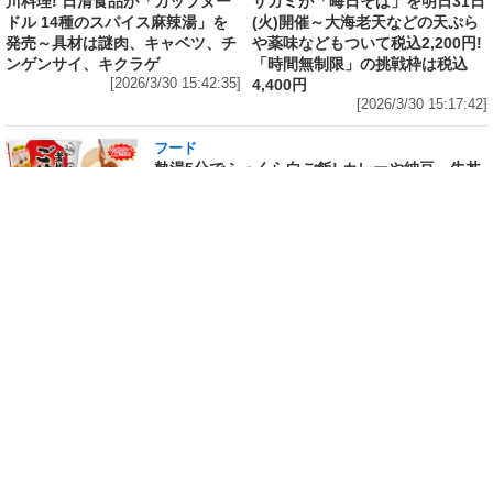
川料理! 日清食品が「カップヌー
サガミが「晦日そば」を明日31日
ドル 14種のスパイス麻辣湯」を
(火)開催～大海老天などの天ぷら
発売～具材は謎肉、キャベツ、チ
や薬味などもついて税込2,200円!
ンゲンサイ、キクラゲ
「時間無制限」の挑戦枠は税込
[2026/3/30 15:42:35]
4,400円
[2026/3/30 15:17:42]
フード
熱湯5分でふっくら白ご飯! カレーや納豆、牛丼
の具も余裕で入ってお皿いらずの新提案! 「日清
ふっくら釜炊き ごはん」が本日30日(月)発売～
常温で1年保存可能。電子レンジがないオフィス
やアウトドアでも活用できる!
[2026/3/30 14:17:14]
フード
ラフテーやソーキそば、サーターアンダギーな
ども含む80品以上が食べ放題! 沖縄初の朝食ビ
ュッフェも楽しめるロイヤルホスト「那覇国際
通り店」がオープン～グランドメニューには泡
盛やオリオンビールも
[2026/3/30 13:05:00]
フード