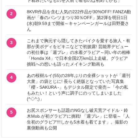
下着みたいなものを人前で着るのは初めてかも」
8KVR作品を含む人気の222作品が30%OFF! FANZA動
2
画が「春のパンツまつり30％OFF」第2弾を明日1日
(水)朝9:59まで開催～キャンペーンガールは田野憂さ
ん
これまで胸元すら隠してきたバイクを愛する旅人・有
3
那が美ボディをビキニなどで初披露! 芸能界デビュー
の初仕事は「週プレ」の水着グラビア～同い年の相棒
「Honda X4」で日本全国2万km以上走破。グラビア
挑戦への想いも語ったメイキング動画も
あの桜樹ルイ(55)の28年ぶりの全裸ショットが「週刊
4
大衆」の袋とじに! 長らく絶版となっていた写真集
「櫻 - SAKURA -」もデジタル限定で発売～「今の私
もみたい！という声に調子にのってしまいました
(^◇^;)」
お尻スポンサーも話題のNGなし破天荒アイドル・鈴
5
木Mob.が初グラビアに挑戦! 「週プレ」に登場～「人
生初のグラビア!!!しかも5水着も着てます」。撮影の
裏側動画も公開