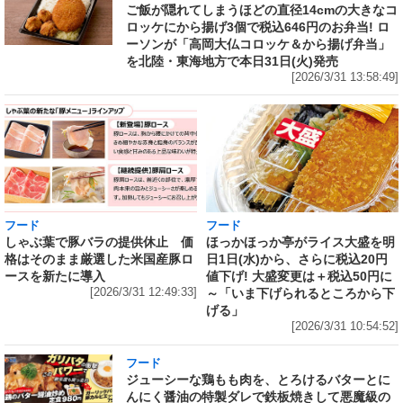
ご飯が隠れてしまうほどの直径14cmの大きなコ
ロッケにから揚げ3個で税込646円のお弁当! ロ
ーソンが「高岡大仏コロッケ＆から揚げ弁当」
を北陸・東海地方で本日31日(火)発売
[2026/3/31 13:58:49]
フード
フード
しゃぶ葉で豚バラの提供休止 価
ほっかほっか亭がライス大盛を明
格はそのまま厳選した米国産豚ロ
日1日(水)から、さらに税込20円
ースを新たに導入
値下げ! 大盛変更は＋税込50円に
[2026/3/31 12:49:33]
～「いま下げられるところから下
げる」
[2026/3/31 10:54:52]
フード
ジューシーな鶏もも肉を、とろけるバターとに
んにく醤油の特製ダレで鉄板焼きして悪魔級の