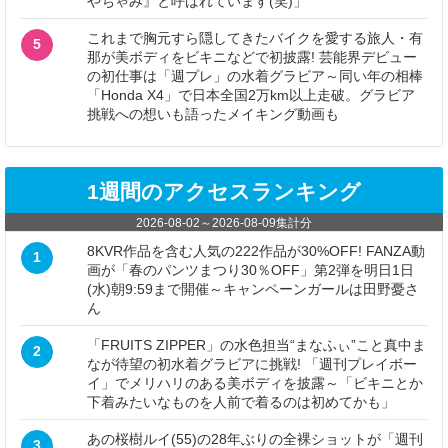
やちゃみ』と呼ばれています(笑)」
これまで胸元すら隠してきたバイクを愛する旅人・有
5
那が美ボディをビキニなどで初披露! 芸能界デビュー
の初仕事は「週プレ」の水着グラビア～同い年の相棒
「Honda X4」で日本全国2万km以上走破。グラビア
挑戦への想いも語ったメイキング動画も
1週間のアクセスランキング
2026-08-02
～
2026-08-09
集計分
8KVR作品を含む人気の222作品が30%OFF! FANZA動
1
画が「春のパンツまつり30％OFF」第2弾を明日1日
(水)朝9:59まで開催～キャンペーンガールは田野憂さ
ん
「FRUITS ZIPPER」の水色担当“まなふぃ”こと真中ま
2
なが待望の初水着グラビアに挑戦! 「週刊プレイボー
イ」でメリハリのある美ボディを披露～「ビキニとか
下着みたいなものを人前で着るのは初めてかも」
あの桜樹ルイ(55)の28年ぶりの全裸ショットが「週刊
3