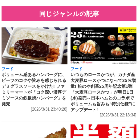
同じジャンルの記事
フード
フード
いつものロースかつが、カナダ産
ボリューム感あるハンバーグに、
大麦豚ロースかつになって25％増
ビーフのコクや旨みを感じられる
量! 松のや創業25周年記念第1弾
デミグラスソースをかけた! ファ
「大麦豚ロースかつ」が明日1日
ミリーマートが「コク深い濃厚デ
(水)発売～日本ハムとのコラボで
ミソースの鉄板焼ハンバーグ」を
ボリュームも旨みも“特別仕様”に
発売
アップデート!
[2026/3/31 23:40:28]
[2026/3/31 22:18:34]