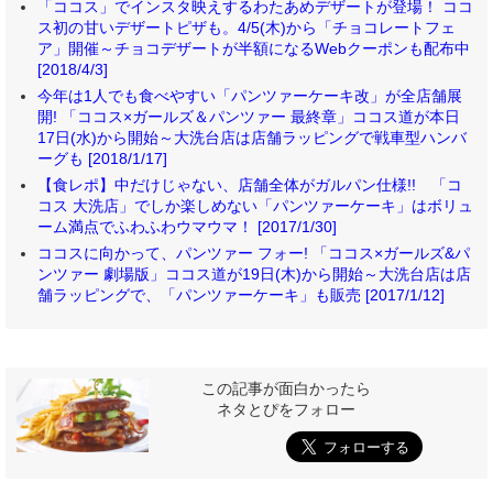
「ココス」でインスタ映えするわたあめデザートが登場！ ココ
ス初の甘いデザートピザも。4/5(木)から「チョコレートフェ
ア」開催～チョコデザートが半額になるWebクーポンも配布中
[2018/4/3]
今年は1人でも食べやすい「パンツァーケーキ改」が全店舗展
開! 「ココス×ガールズ＆パンツァー 最終章」ココス道が本日
17日(水)から開始～大洗台店は店舗ラッピングで戦車型ハンバ
ーグも [2018/1/17]
【食レポ】中だけじゃない、店舗全体がガルパン仕様!! 「コ
コス 大洗店」でしか楽しめない「パンツァーケーキ」はボリュ
ーム満点でふわふわウマウマ！ [2017/1/30]
ココスに向かって、パンツァー フォー! 「ココス×ガールズ&パ
ンツァー 劇場版」ココス道が19日(木)から開始～大洗台店は店
舗ラッピングで、「パンツァーケーキ」も販売 [2017/1/12]
この記事が面白かったら
ネタとぴをフォロー