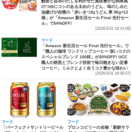
鰹節と昆布のだしを利かせた風味豊かな関東風
のつゆにコシのある太めのうどん、味のしみた
油揚げが自慢の「赤いきつねうどん 東 96g×12
個」が「Amazon 新生活セール Final 先行セー
ル」で54%OFF!
[2026/3/31 18:14:08]
フード
「Amazon 新生活セール Final 先行セール」で
「職人の珈琲 ワンドリップコーヒー 深いコクの
スペシャルブレンド 100杯」が20%OFF! UCC
職人の焙煎とブレンド技術で毎日飽きない定番
コーヒー。ミルクとよく合うコク豊かな味わい
[2026/3/31 18:06:07]
フード
フード
「パーフェクトサントリービール
ブロンコビリーの名物「新鮮サラ