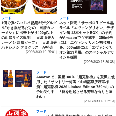
フード
フード
1個で腹パンパン! 熱湯5分“グルグ
ネット限定「サッポロ生ビール黒
ル”かき混ぜるだけの「日清カレ
ラベル『エヴァンゲリオン』デザ
ーメシ」に出来上がり400g以上
イン缶 12本セットBOX」の予約
の山盛サイズ誕生! 「日清山盛カ
がAmazonでも実施中 350ml缶
レーメシ 欧風ビーフ」「日清山盛
には「エヴァンゲリオン初号機」
ハヤシメシ デミグラス」が発売
を、500ml缶には「エヴァンゲリ
[2026/3/30 19:25:01]
オン第13号機」のスペシャルデザ
インを採用
[2026/3/30 18:39:38]
フード
Amazonで、国産100％「超完熟梅」を贅沢に使
用した「サントリー梅酒〈山崎蒸溜所貯蔵梅
酒〉超完熟梅 2026 Limited Edition 750ml」の
予約受付中 『桃を想起させる芳醇な香りと味
わい』
[2026/3/30 18:02:19]
フード