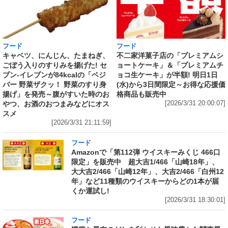
フード
フード
キャベツ、にんじん、たまねぎ、
不二家洋菓子店の「プレミアムシ
ごぼう入りのすりみを揚げた! セ
ョートケーキ」＆「プレミアムチ
ブン‐イレブンが84kcalの「ベジ
ョコ生ケーキ」が半額! 明日1日
バー 野菜ザクッ！ 野菜のすり身
(水)から3日間限定～お得な応援価
揚げ」を発売～腹がすいた時のお
格商品も販売中
やつ、お酒のおつまみなどにオス
[2026/3/31 20:00:07]
スメ
[2026/3/31 21:11:59]
フード
Amazonで「第112弾 ウイスキーみくじ 466口
限定」を販売中 超大吉1/466「山崎18年」、
大大吉2/466「山崎12年」、大吉2/466「白州12
年」など11種類のウイスキーからどの1本が届
くか運試し!
[2026/3/31 18:30:01]
フード