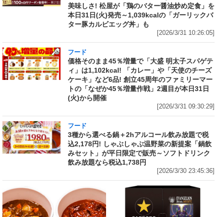
美味しさ! 松屋が「鶏のバター醤油炒め定食」を
本日31日(火)発売～1,039kcalの「ガーリックバ
ター豚カルビエッグ丼」も
[2026/3/31 10:26:05]
フード
価格そのまま45％増量で「大盛 明太子スパゲテ
ィ」は1,102kcal! 「カレー」や「天使のチーズ
ケーキ」など6品! 創立45周年のファミリーマー
トの「なぜか45％増量作戦」2週目が本日31日
(火)から開催
[2026/3/31 09:30:29]
フード
3種から選べる鍋＋2hアルコール飲み放題で税
込2,178円! しゃぶしゃぶ温野菜の新提案「鍋飲
みセット」が平日限定で販売～ソフトドリンク
飲み放題なら税込1,738円
[2026/3/30 23:45:36]