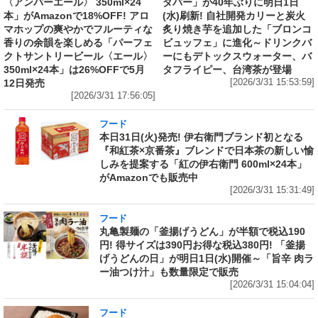
〈アンバーエール〉 350ml×24
ダバー」が40年ぶりに明日1日
本」がAmazonで18%OFF! アロ
(水)刷新! 自社開発カリーと炭火
マホップの爽やかでフルーティな
炙り焼き芋を追加した「ブロンコ
香りの余韻を楽しめる「パーフェ
ビュッフェ」に進化～ドリンクバ
クトサントリービール〈エール〉
ーにもデトックスウォーター、バ
350ml×24本」は26%OFFで5月
タフライピー、台湾茶が登場
12日発売
[2026/3/31 15:53:59]
[2026/3/31 17:56:05]
フード
本日31日(火)発売! 伊右衛門ブランド初となる
『和紅茶×京番茶』ブレンドで日本茶の新しい愉
しみを提案する「紅の伊右衛門 600ml×24本」
がAmazonでも販売中
[2026/3/31 15:31:49]
フード
丸亀製麺の「釜揚げうどん」が半額で税込190
円! 得サイズは390円お得な税込380円! 「釜揚
げうどんの日」が明日1日(水)開催～「旨辛 肉ラ
ー油つけ汁」も数量限定で販売
[2026/3/31 15:04:04]
フード