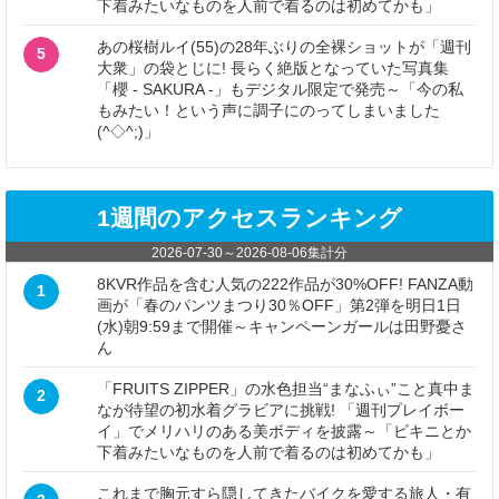
下着みたいなものを人前で着るのは初めてかも」
あの桜樹ルイ(55)の28年ぶりの全裸ショットが「週刊
5
大衆」の袋とじに! 長らく絶版となっていた写真集
「櫻 - SAKURA -」もデジタル限定で発売～「今の私
もみたい！という声に調子にのってしまいました
(^◇^;)」
1週間のアクセスランキング
2026-07-30
～
2026-08-06
集計分
8KVR作品を含む人気の222作品が30%OFF! FANZA動
1
画が「春のパンツまつり30％OFF」第2弾を明日1日
(水)朝9:59まで開催～キャンペーンガールは田野憂さ
ん
「FRUITS ZIPPER」の水色担当“まなふぃ”こと真中ま
2
なが待望の初水着グラビアに挑戦! 「週刊プレイボー
イ」でメリハリのある美ボディを披露～「ビキニとか
下着みたいなものを人前で着るのは初めてかも」
これまで胸元すら隠してきたバイクを愛する旅人・有