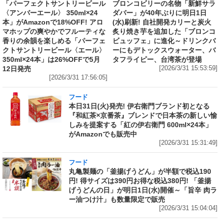
「パーフェクトサントリービール
ブロンコビリーの名物「新鮮サラ
〈アンバーエール〉 350ml×24
ダバー」が40年ぶりに明日1日
本」がAmazonで18%OFF! アロ
(水)刷新! 自社開発カリーと炭火
マホップの爽やかでフルーティな
炙り焼き芋を追加した「ブロンコ
香りの余韻を楽しめる「パーフェ
ビュッフェ」に進化～ドリンクバ
クトサントリービール〈エール〉
ーにもデトックスウォーター、バ
350ml×24本」は26%OFFで5月
タフライピー、台湾茶が登場
12日発売
[2026/3/31 15:53:59]
[2026/3/31 17:56:05]
フード
本日31日(火)発売! 伊右衛門ブランド初となる
『和紅茶×京番茶』ブレンドで日本茶の新しい愉
しみを提案する「紅の伊右衛門 600ml×24本」
がAmazonでも販売中
[2026/3/31 15:31:49]
フード
丸亀製麺の「釜揚げうどん」が半額で税込190
円! 得サイズは390円お得な税込380円! 「釜揚
げうどんの日」が明日1日(水)開催～「旨辛 肉ラ
ー油つけ汁」も数量限定で販売
[2026/3/31 15:04:04]