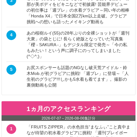
3
那が美ボディをビキニなどで初披露! 芸能界デビュー
の初仕事は「週プレ」の水着グラビア～同い年の相棒
「Honda X4」で日本全国2万km以上走破。グラビア
挑戦への想いも語ったメイキング動画も
あの桜樹ルイ(55)の28年ぶりの全裸ショットが「週刊
4
大衆」の袋とじに! 長らく絶版となっていた写真集
「櫻 - SAKURA -」もデジタル限定で発売～「今の私
もみたい！という声に調子にのってしまいました
(^◇^;)」
お尻スポンサーも話題のNGなし破天荒アイドル・鈴
5
木Mob.が初グラビアに挑戦! 「週プレ」に登場～「人
生初のグラビア!!!しかも5水着も着てます」。撮影の
裏側動画も公開
1ヵ月のアクセスランキング
2026-07-07
～
2026-08-06
集計分
「FRUITS ZIPPER」の水色担当“まなふぃ”こと真中ま
1
なが待望の初水着グラビアに挑戦! 「週刊プレイボー