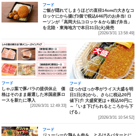
フード
ご飯が隠れてしまうほどの直径14cmの大きなコ
ロッケにから揚げ3個で税込646円のお弁当! ロ
ーソンが「高岡大仏コロッケ＆から揚げ弁当」
を北陸・東海地方で本日31日(火)発売
[2026/3/31 13:58:49]
フード
フード
しゃぶ葉で豚バラの提供休止 価
ほっかほっか亭がライス大盛を明
格はそのまま厳選した米国産豚ロ
日1日(水)から、さらに税込20円
ースを新たに導入
値下げ! 大盛変更は＋税込50円に
[2026/3/31 12:49:33]
～「いま下げられるところから下
げる」
[2026/3/31 10:54:52]
フード
ジューシーな鶏もも肉を、とろけるバターとに