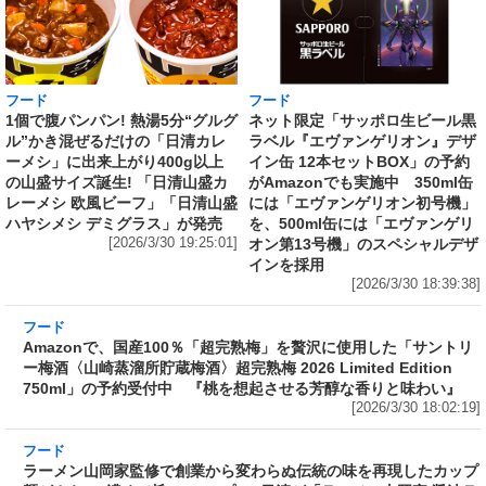
フード
フード
1個で腹パンパン! 熱湯5分“グルグ
ネット限定「サッポロ生ビール黒
ル”かき混ぜるだけの「日清カレ
ラベル『エヴァンゲリオン』デザ
ーメシ」に出来上がり400g以上
イン缶 12本セットBOX」の予約
の山盛サイズ誕生! 「日清山盛カ
がAmazonでも実施中 350ml缶
レーメシ 欧風ビーフ」「日清山盛
には「エヴァンゲリオン初号機」
ハヤシメシ デミグラス」が発売
を、500ml缶には「エヴァンゲリ
[2026/3/30 19:25:01]
オン第13号機」のスペシャルデザ
インを採用
[2026/3/30 18:39:38]
フード
Amazonで、国産100％「超完熟梅」を贅沢に使
用した「サントリー梅酒〈山崎蒸溜所貯蔵梅
酒〉超完熟梅 2026 Limited Edition 750ml」の
予約受付中 『桃を想起させる芳醇な香りと味
わい』
[2026/3/30 18:02:19]