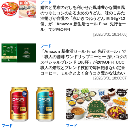
フード
鰹節と昆布のだしを利かせた風味豊かな関東風
のつゆにコシのある太めのうどん、味のしみた
油揚げが自慢の「赤いきつねうどん 東 96g×12
個」が「Amazon 新生活セール Final 先行セー
ル」で54%OFF!
[2026/3/31 18:14:08]
フード
「Amazon 新生活セール Final 先行セール」で
「職人の珈琲 ワンドリップコーヒー 深いコクの
スペシャルブレンド 100杯」が20%OFF! UCC
職人の焙煎とブレンド技術で毎日飽きない定番
コーヒー。ミルクとよく合うコク豊かな味わい
[2026/3/31 18:06:07]
フード
フード