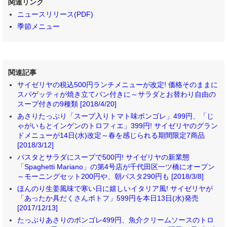
関連リンク
ニュースリリース(PDF)
季節メニュー
関連記事
サイゼリヤの税込500円ランチメニューが改定! 価格そのままに
スパゲッティが焼き立てパン付きに～サラダとお替わり自由の
スープ付きの9種類 [2018/4/20]
あさりたっぷり「スープ入りトマト味ボンゴレ」499円、「じ
ゃがいもとインゲンのトロフィエ」399円! サイゼリヤのグラン
ドメニューが14日(水)改定～春を感じられる期間限定7商品
[2018/3/12]
パスタとサラダにスープで500円! サイゼリヤの新業態
「Spaghetti Mariano」の第4号店が千代田区一ツ橋にオープン
～モーニングセット200円や、朝パスタ290円も [2018/3/8]
ほんのり生姜風味で寒い日に嬉しいイタリア風! サイゼリヤが
「あったか具だくさんポトフ」599円を本日13日(水)発売
[2017/12/13]
たっぷりあさりのボンゴレ499円、魚介クリームソースのトロ