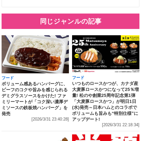
同じジャンルの記事
フード
フード
いつものロースかつが、カナダ産
ボリューム感あるハンバーグに、
大麦豚ロースかつになって25％増
ビーフのコクや旨みを感じられる
量! 松のや創業25周年記念第1弾
デミグラスソースをかけた! ファ
「大麦豚ロースかつ」が明日1日
ミリーマートが「コク深い濃厚デ
(水)発売～日本ハムとのコラボで
ミソースの鉄板焼ハンバーグ」を
ボリュームも旨みも“特別仕様”に
発売
アップデート!
[2026/3/31 23:40:28]
[2026/3/31 22:18:34]