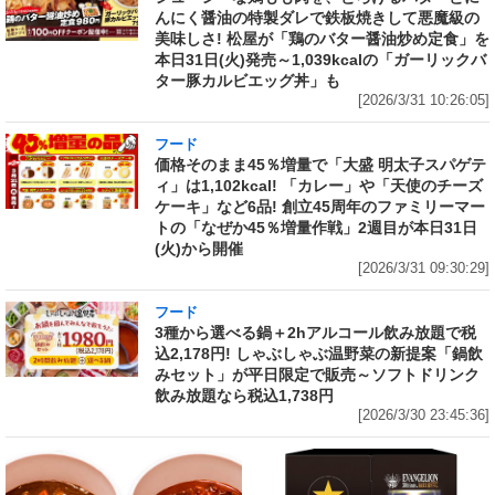
んにく醤油の特製ダレで鉄板焼きして悪魔級の
美味しさ! 松屋が「鶏のバター醤油炒め定食」を
本日31日(火)発売～1,039kcalの「ガーリックバ
ター豚カルビエッグ丼」も
[2026/3/31 10:26:05]
フード
価格そのまま45％増量で「大盛 明太子スパゲテ
ィ」は1,102kcal! 「カレー」や「天使のチーズ
ケーキ」など6品! 創立45周年のファミリーマー
トの「なぜか45％増量作戦」2週目が本日31日
(火)から開催
[2026/3/31 09:30:29]
フード
3種から選べる鍋＋2hアルコール飲み放題で税
込2,178円! しゃぶしゃぶ温野菜の新提案「鍋飲
みセット」が平日限定で販売～ソフトドリンク
飲み放題なら税込1,738円
[2026/3/30 23:45:36]