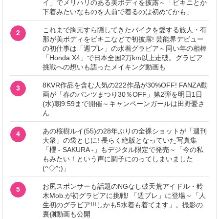
イ」でメリハリのある美ボディを披露～「ビキニとか
下着みたいなものを人前で着るのは初めてかも」
これまで胸元すら隠してきたバイクを愛する旅人・有
2
那が美ボディをビキニなどで初披露! 芸能界デビュー
の初仕事は「週プレ」の水着グラビア～同い年の相棒
「Honda X4」で日本全国2万km以上走破。グラビア
挑戦への想いも語ったメイキング動画も
8KVR作品を含む人気の222作品が30%OFF! FANZA動
3
画が「春のパンツまつり30％OFF」第2弾を明日1日
(水)朝9:59まで開催～キャンペーンガールは田野憂さ
ん
あの桜樹ルイ(55)の28年ぶりの全裸ショットが「週刊
4
大衆」の袋とじに! 長らく絶版となっていた写真集
「櫻 - SAKURA -」もデジタル限定で発売～「今の私
もみたい！という声に調子にのってしまいました
(^◇^;)」
お尻スポンサーも話題のNGなし破天荒アイドル・鈴
5
木Mob.が初グラビアに挑戦! 「週プレ」に登場～「人
生初のグラビア!!!しかも5水着も着てます」。撮影の
裏側動画も公開