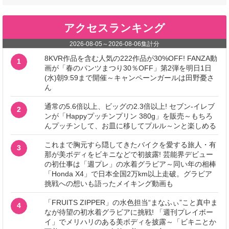
アクセスランキング
2026-08-05
～
2026-08-06
集計分
8KVR作品を含む人気の222作品が30%OFF! FANZA動
1
画が「春のパンツまつり30％OFF」第2弾を明日1日
(水)朝9:59まで開催～キャンペーンガールは田野憂さ
ん
通常の5.6倍以上、ビッグの2.3倍以上! セブン‐イレブ
2
ンが「Happyプッチンプリン 380g」を販売～もちろ
んプッチンして、お皿に移してプルル～ンと楽しめる
これまで胸元すら隠してきたバイクを愛する旅人・有
3
那が美ボディをビキニなどで初披露! 芸能界デビュー
の初仕事は「週プレ」の水着グラビア～同い年の相棒
「Honda X4」で日本全国2万km以上走破。グラビア
挑戦への想いも語ったメイキング動画も
「FRUITS ZIPPER」の水色担当“まなふぃ”こと真中ま
4
なが待望の初水着グラビアに挑戦! 「週刊プレイボー
イ」でメリハリのある美ボディを披露～「ビキニとか