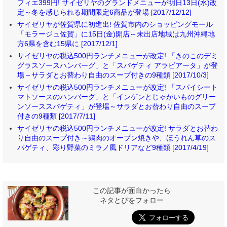
フィエ399円! サイゼリヤのグランドメニューが明日13日(水)改
定～冬を感じられる期間限定6商品が登場 [2017/12/12]
サイゼリヤが佐賀県に初進出! 佐賀市内のショッピングモール
「モラージュ佐賀」に15日(金)開店～未出店地域は九州沖縄地
方6県を含む15県に [2017/12/1]
サイゼリヤの税込500円ランチメニューが改定! 「きのこのデミ
グラスソースハンバーグ」と「スパゲティ アラビアータ」が登
場～サラダとお替わり自由のスープ付きの9種類 [2017/10/3]
サイゼリヤの税込500円ランチメニューが改定! 「スパイシート
マトソースのハンバーグ」と「インゲンとじゃがいものグリー
ンソーススパゲティ」が登場～サラダとお替わり自由のスープ
付きの9種類 [2017/7/11]
サイゼリヤの税込500円ランチメニューが改定! サラダとお替わ
り自由のスープ付き～鶏肉のオーブン焼きや、ほうれん草のス
パゲティ、彩り野菜のミラノ風ドリアなど9種類 [2017/4/19]
この記事が面白かったら
ネタとぴをフォロー