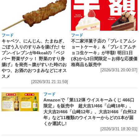
フード
フード
キャベツ、にんじん、たまねぎ、
不二家洋菓子店の「プレミアムシ
ごぼう入りのすりみを揚げた! セ
ョートケーキ」＆「プレミアムチ
ブン‐イレブンが84kcalの「ベジ
ョコ生ケーキ」が半額! 明日1日
バー 野菜ザクッ！ 野菜のすり身
(水)から3日間限定～お得な応援価
揚げ」を発売～腹がすいた時のお
格商品も販売中
やつ、お酒のおつまみなどにオス
[2026/3/31 20:00:07]
スメ
[2026/3/31 21:11:59]
フード
Amazonで「第112弾 ウイスキーみくじ 466口
限定」を販売中 超大吉1/466「山崎18年」、
大大吉2/466「山崎12年」、大吉2/466「白州12
年」など11種類のウイスキーからどの1本が届
くか運試し!
[2026/3/31 18:30:01]