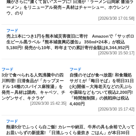
フード
ラーメン山岡家監修で創業から変わらぬ伝統の
味を再現したカップ麺がさらに“濃くて旨い”ス
ープに! 日清が「ラーメン山岡家 醤油ラーメ
ン」をリニューアル発売～具材はチャーシュ
ー、ホウレンソウ、のり
[2026/3/30 17:01:58]
フード
売上1本につき1円を熊本城災害復旧に寄付
Amazonで「サッポロ生ビール黒ラベル『熊本
城復興応援缶』 350ml×24本」が税込5,180円!
発売から10年、昨年までの累計寄付金額は
6,344,952円
[2026/3/30 15:50:17]
フード