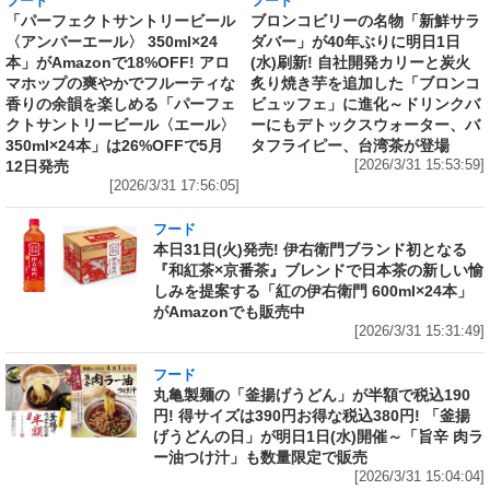
フード
フード
「パーフェクトサントリービール
ブロンコビリーの名物「新鮮サラ
〈アンバーエール〉 350ml×24
ダバー」が40年ぶりに明日1日
本」がAmazonで18%OFF! アロ
(水)刷新! 自社開発カリーと炭火
マホップの爽やかでフルーティな
炙り焼き芋を追加した「ブロンコ
香りの余韻を楽しめる「パーフェ
ビュッフェ」に進化～ドリンクバ
クトサントリービール〈エール〉
ーにもデトックスウォーター、バ
350ml×24本」は26%OFFで5月
タフライピー、台湾茶が登場
12日発売
[2026/3/31 15:53:59]
[2026/3/31 17:56:05]
フード
本日31日(火)発売! 伊右衛門ブランド初となる
『和紅茶×京番茶』ブレンドで日本茶の新しい愉
しみを提案する「紅の伊右衛門 600ml×24本」
がAmazonでも販売中
[2026/3/31 15:31:49]
フード
丸亀製麺の「釜揚げうどん」が半額で税込190
円! 得サイズは390円お得な税込380円! 「釜揚
げうどんの日」が明日1日(水)開催～「旨辛 肉ラ
ー油つけ汁」も数量限定で販売
[2026/3/31 15:04:04]