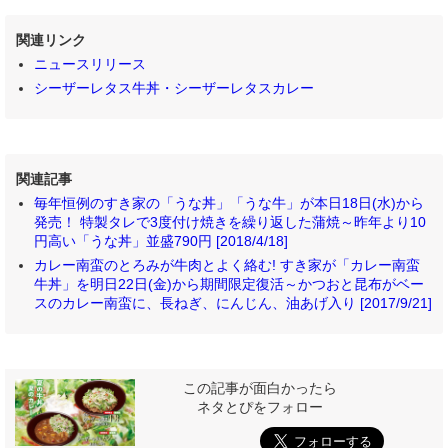
関連リンク
ニュースリリース
シーザーレタス牛丼・シーザーレタスカレー
関連記事
毎年恒例のすき家の「うな丼」「うな牛」が本日18日(水)から
発売！ 特製タレで3度付け焼きを繰り返した蒲焼～昨年より10
円高い「うな丼」並盛790円 [2018/4/18]
カレー南蛮のとろみが牛肉とよく絡む! すき家が「カレー南蛮
牛丼」を明日22日(金)から期間限定復活～かつおと昆布がベー
スのカレー南蛮に、長ねぎ、にんじん、油あげ入り [2017/9/21]
この記事が面白かったら
ネタとぴをフォロー