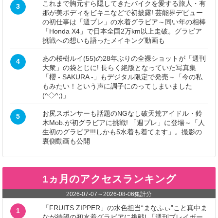
これまで胸元すら隠してきたバイクを愛する旅人・有
3
那が美ボディをビキニなどで初披露! 芸能界デビュー
の初仕事は「週プレ」の水着グラビア～同い年の相棒
「Honda X4」で日本全国2万km以上走破。グラビア
挑戦への想いも語ったメイキング動画も
あの桜樹ルイ(55)の28年ぶりの全裸ショットが「週刊
4
大衆」の袋とじに! 長らく絶版となっていた写真集
「櫻 - SAKURA -」もデジタル限定で発売～「今の私
もみたい！という声に調子にのってしまいました
(^◇^;)」
お尻スポンサーも話題のNGなし破天荒アイドル・鈴
5
木Mob.が初グラビアに挑戦! 「週プレ」に登場～「人
生初のグラビア!!!しかも5水着も着てます」。撮影の
裏側動画も公開
1ヵ月のアクセスランキング
2026-07-07
～
2026-08-06
集計分
「FRUITS ZIPPER」の水色担当“まなふぃ”こと真中ま
1
なが待望の初水着グラビアに挑戦! 「週刊プレイボー