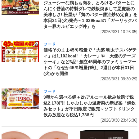
ジューシーな鶏もも肉を、とろけるバターとに
んにく醤油の特製ダレで鉄板焼きして悪魔級の
美味しさ! 松屋が「鶏のバター醤油炒め定食」を
本日31日(火)発売～1,039kcalの「ガーリックバ
ター豚カルビエッグ丼」も
[2026/3/31 10:26:05]
フード
価格そのまま45％増量で「大盛 明太子スパゲテ
ィ」は1,102kcal! 「カレー」や「天使のチーズ
ケーキ」など6品! 創立45周年のファミリーマー
トの「なぜか45％増量作戦」2週目が本日31日
(火)から開催
[2026/3/31 09:30:29]
フード
3種から選べる鍋＋2hアルコール飲み放題で税
込2,178円! しゃぶしゃぶ温野菜の新提案「鍋飲
みセット」が平日限定で販売～ソフトドリンク
飲み放題なら税込1,738円
[2026/3/30 23:45:36]