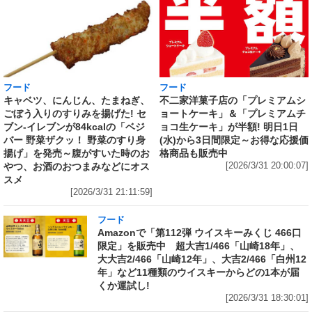
フード
フード
キャベツ、にんじん、たまねぎ、
不二家洋菓子店の「プレミアムシ
ごぼう入りのすりみを揚げた! セ
ョートケーキ」＆「プレミアムチ
ブン‐イレブンが84kcalの「ベジ
ョコ生ケーキ」が半額! 明日1日
バー 野菜ザクッ！ 野菜のすり身
(水)から3日間限定～お得な応援価
揚げ」を発売～腹がすいた時のお
格商品も販売中
やつ、お酒のおつまみなどにオス
[2026/3/31 20:00:07]
スメ
[2026/3/31 21:11:59]
フード
Amazonで「第112弾 ウイスキーみくじ 466口
限定」を販売中 超大吉1/466「山崎18年」、
大大吉2/466「山崎12年」、大吉2/466「白州12
年」など11種類のウイスキーからどの1本が届
くか運試し!
[2026/3/31 18:30:01]