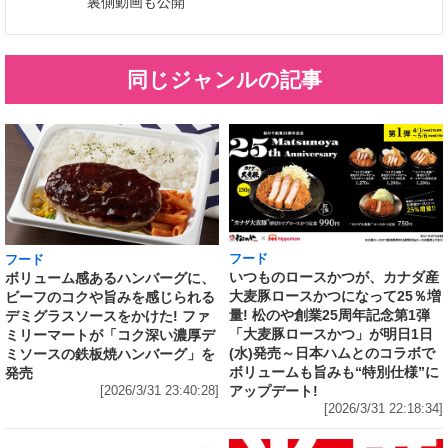
裏側動画も公開
同じジャンルの記事
フード
フード
いつものロースかつが、カナダ産
ボリューム感あるハンバーグに、
大麦豚ロースかつになって25％増
ビーフのコクや旨みを感じられる
量! 松のや創業25周年記念第1弾
デミグラスソースをかけた! ファ
「大麦豚ロースかつ」が明日1日
ミリーマートが「コク深い濃厚デ
(水)発売～日本ハムとのコラボで
ミソースの鉄板焼ハンバーグ」を
ボリュームも旨みも“特別仕様”に
発売
アップデート!
[2026/3/31 23:40:28]
[2026/3/31 22:18:34]