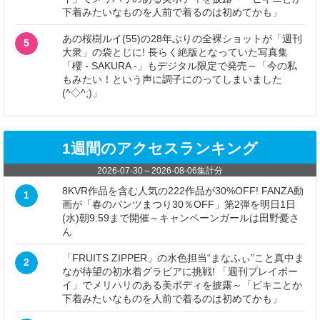
下着みたいなものを人前で着るのは初めてかも」
あの桜樹ルイ(55)の28年ぶりの全裸ショットが「週刊
5
大衆」の袋とじに! 長らく絶版となっていた写真集
「櫻 - SAKURA -」もデジタル限定で発売～「今の私
もみたい！という声に調子にのってしまいました
(^◇^;)」
1週間のアクセスランキング
2026-07-30
～
2026-08-06
集計分
8KVR作品を含む人気の222作品が30%OFF! FANZA動
1
画が「春のパンツまつり30％OFF」第2弾を明日1日
(水)朝9:59まで開催～キャンペーンガールは田野憂さ
ん
「FRUITS ZIPPER」の水色担当“まなふぃ”こと真中ま
2
なが待望の初水着グラビアに挑戦! 「週刊プレイボー
イ」でメリハリのある美ボディを披露～「ビキニとか
下着みたいなものを人前で着るのは初めてかも」