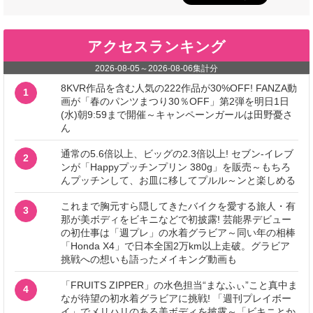
アクセスランキング
2026-08-05
～
2026-08-06
集計分
8KVR作品を含む人気の222作品が30%OFF! FANZA動
1
画が「春のパンツまつり30％OFF」第2弾を明日1日
(水)朝9:59まで開催～キャンペーンガールは田野憂さ
ん
通常の5.6倍以上、ビッグの2.3倍以上! セブン‐イレブ
2
ンが「Happyプッチンプリン 380g」を販売～もちろ
んプッチンして、お皿に移してプルル～ンと楽しめる
これまで胸元すら隠してきたバイクを愛する旅人・有
3
那が美ボディをビキニなどで初披露! 芸能界デビュー
の初仕事は「週プレ」の水着グラビア～同い年の相棒
「Honda X4」で日本全国2万km以上走破。グラビア
挑戦への想いも語ったメイキング動画も
「FRUITS ZIPPER」の水色担当“まなふぃ”こと真中ま
4
なが待望の初水着グラビアに挑戦! 「週刊プレイボー
イ」でメリハリのある美ボディを披露～「ビキニとか