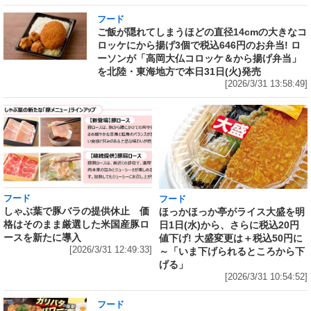
フード
ご飯が隠れてしまうほどの直径14cmの大きなコ
ロッケにから揚げ3個で税込646円のお弁当! ロ
ーソンが「高岡大仏コロッケ＆から揚げ弁当」
を北陸・東海地方で本日31日(火)発売
[2026/3/31 13:58:49]
フード
フード
しゃぶ葉で豚バラの提供休止 価
ほっかほっか亭がライス大盛を明
格はそのまま厳選した米国産豚ロ
日1日(水)から、さらに税込20円
ースを新たに導入
値下げ! 大盛変更は＋税込50円に
[2026/3/31 12:49:33]
～「いま下げられるところから下
げる」
[2026/3/31 10:54:52]
フード