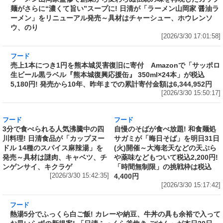
フード
ラーメン山岡家監修で創業から変わらぬ伝統の
味を再現したカップ麺がさらに“濃くて旨い”ス
ープに! 日清が「ラーメン山岡家 醤油ラーメ
ン」をリニューアル発売～具材はチャーシュ
ー、ホウレンソウ、のり
[2026/3/30 17:01:58]
フード
売上1本につき1円を熊本城災害復旧に寄付
Amazonで「サッポロ生ビール黒ラベル『熊本
城復興応援缶』 350ml×24本」が税込5,180円!
発売から10年、昨年までの累計寄付金額は
6,344,952円
[2026/3/30 15:50:17]
フード
フード