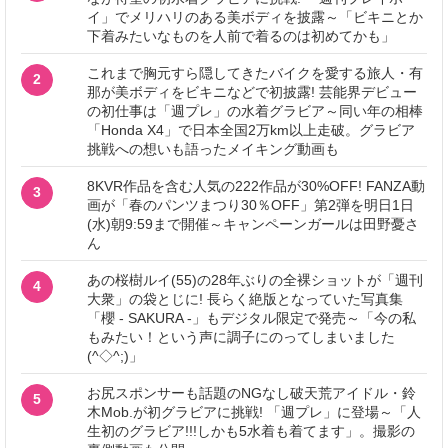
イ」でメリハリのある美ボディを披露～「ビキニとか
下着みたいなものを人前で着るのは初めてかも」
これまで胸元すら隠してきたバイクを愛する旅人・有
2
那が美ボディをビキニなどで初披露! 芸能界デビュー
の初仕事は「週プレ」の水着グラビア～同い年の相棒
「Honda X4」で日本全国2万km以上走破。グラビア
挑戦への想いも語ったメイキング動画も
8KVR作品を含む人気の222作品が30%OFF! FANZA動
3
画が「春のパンツまつり30％OFF」第2弾を明日1日
(水)朝9:59まで開催～キャンペーンガールは田野憂さ
ん
あの桜樹ルイ(55)の28年ぶりの全裸ショットが「週刊
4
大衆」の袋とじに! 長らく絶版となっていた写真集
「櫻 - SAKURA -」もデジタル限定で発売～「今の私
もみたい！という声に調子にのってしまいました
(^◇^;)」
お尻スポンサーも話題のNGなし破天荒アイドル・鈴
5
木Mob.が初グラビアに挑戦! 「週プレ」に登場～「人
生初のグラビア!!!しかも5水着も着てます」。撮影の