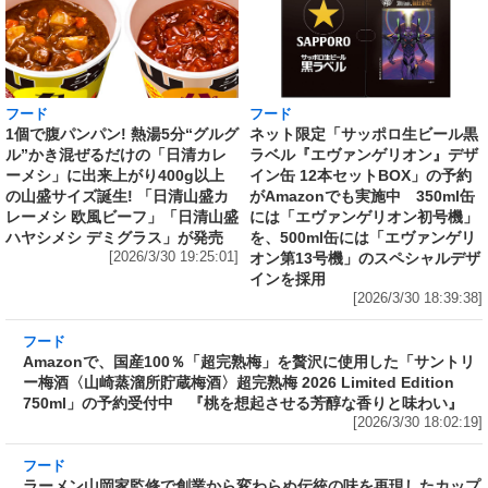
フード
フード
1個で腹パンパン! 熱湯5分“グルグ
ネット限定「サッポロ生ビール黒
ル”かき混ぜるだけの「日清カレ
ラベル『エヴァンゲリオン』デザ
ーメシ」に出来上がり400g以上
イン缶 12本セットBOX」の予約
の山盛サイズ誕生! 「日清山盛カ
がAmazonでも実施中 350ml缶
レーメシ 欧風ビーフ」「日清山盛
には「エヴァンゲリオン初号機」
ハヤシメシ デミグラス」が発売
を、500ml缶には「エヴァンゲリ
[2026/3/30 19:25:01]
オン第13号機」のスペシャルデザ
インを採用
[2026/3/30 18:39:38]
フード
Amazonで、国産100％「超完熟梅」を贅沢に使
用した「サントリー梅酒〈山崎蒸溜所貯蔵梅
酒〉超完熟梅 2026 Limited Edition 750ml」の
予約受付中 『桃を想起させる芳醇な香りと味
わい』
[2026/3/30 18:02:19]