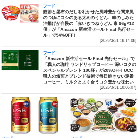
フード
鰹節と昆布のだしを利かせた風味豊かな関東風
のつゆにコシのある太めのうどん、味のしみた
油揚げが自慢の「赤いきつねうどん 東 96g×12
個」が「Amazon 新生活セール Final 先行セー
ル」で54%OFF!
[2026/3/31 18:14:08]
フード
「Amazon 新生活セール Final 先行セール」で
「職人の珈琲 ワンドリップコーヒー 深いコクの
スペシャルブレンド 100杯」が20%OFF! UCC
職人の焙煎とブレンド技術で毎日飽きない定番
コーヒー。ミルクとよく合うコク豊かな味わい
[2026/3/31 18:06:07]