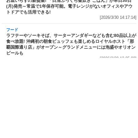
3分で食べられる人気沸騰中の四
自慢のそばが食べ放題! 和食麺処
川料理! 日清食品が「カップヌー
サガミが「晦日そば」を明日31日
ドル 14種のスパイス麻辣湯」を
(火)開催～大海老天などの天ぷら
発売～具材は謎肉、キャベツ、チ
や薬味などもついて税込2,200円!
ンゲンサイ、キクラゲ
「時間無制限」の挑戦枠は税込
[2026/3/30 15:42:35]
4,400円
[2026/3/30 15:17:42]
フード
熱湯5分でふっくら白ご飯! カレーや納豆、牛丼
の具も余裕で入ってお皿いらずの新提案! 「日清
ふっくら釜炊き ごはん」が本日30日(月)発売～
常温で1年保存可能。電子レンジがないオフィス
やアウトドアでも活用できる!
[2026/3/30 14:17:14]
フード
ラフテーやソーキそば、サーターアンダギーな
ども含む80品以上が食べ放題! 沖縄初の朝食ビ
ュッフェも楽しめるロイヤルホスト「那覇国際
通り店」がオープン～グランドメニューには泡
盛やオリオンビールも
[2026/3/30 13:05:00]