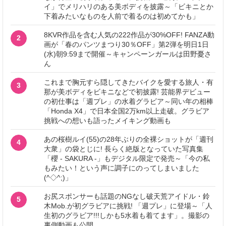
イ」でメリハリのある美ボディを披露～「ビキニとか
下着みたいなものを人前で着るのは初めてかも」
8KVR作品を含む人気の222作品が30%OFF! FANZA動
2
画が「春のパンツまつり30％OFF」第2弾を明日1日
(水)朝9:59まで開催～キャンペーンガールは田野憂さ
ん
これまで胸元すら隠してきたバイクを愛する旅人・有
3
那が美ボディをビキニなどで初披露! 芸能界デビュー
の初仕事は「週プレ」の水着グラビア～同い年の相棒
「Honda X4」で日本全国2万km以上走破。グラビア
挑戦への想いも語ったメイキング動画も
あの桜樹ルイ(55)の28年ぶりの全裸ショットが「週刊
4
大衆」の袋とじに! 長らく絶版となっていた写真集
「櫻 - SAKURA -」もデジタル限定で発売～「今の私
もみたい！という声に調子にのってしまいました
(^◇^;)」
お尻スポンサーも話題のNGなし破天荒アイドル・鈴
5
木Mob.が初グラビアに挑戦! 「週プレ」に登場～「人
生初のグラビア!!!しかも5水着も着てます」。撮影の
裏側動画も公開