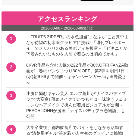
アクセスランキング
2026-08-08
～
2026-08-09
集計分
「FRUITS ZIPPER」の水色担当“まなふぃ”こと真中ま
1
なが待望の初水着グラビアに挑戦! 「週刊プレイボー
イ」でメリハリのある美ボディを披露～「ビキニとか
下着みたいなものを人前で着るのは初めてかも」
8KVR作品を含む人気の222作品が30%OFF! FANZA動
2
画が「春のパンツまつり30％OFF」第2弾を明日1日
(水)朝9:59まで開催～キャンペーンガールは田野憂さ
ん
小胸に悩むギャル芸人 エルフ荒川が“ナイスバディブ
3
ラ”で大変身! 薄めメイクでいつもとは一味違うフェミ
ニンなヘアメイクで挑んだ着用ビジュアルが公開～
PEACH JOHNが漫画「ナイスバディブラ恋物語」も
公開
大学卒業後、都内飲食店でバイトをしながら活動す
4
る“清楚系ギャル”笹倉彩が人生初のグラビアに挑戦!