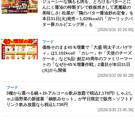
ジューシーな鶏もも肉を、とろけるバターとに
んにく醤油の特製ダレで鉄板焼きして悪魔級の
美味しさ! 松屋が「鶏のバター醤油炒め定食」を
本日31日(火)発売～1,039kcalの「ガーリックバ
ター豚カルビエッグ丼」も
[2026/3/31 10:26:05]
フード
価格そのまま45％増量で「大盛 明太子スパゲテ
ィ」は1,102kcal! 「カレー」や「天使のチーズ
ケーキ」など6品! 創立45周年のファミリーマー
トの「なぜか45％増量作戦」2週目が本日31日
(火)から開催
[2026/3/31 09:30:29]
フード
3種から選べる鍋＋2hアルコール飲み放題で税
込2,178円! しゃぶしゃぶ温野菜の新提案「鍋飲
みセット」が平日限定で販売～ソフトドリンク
飲み放題なら税込1,738円
[2026/3/30 23:45:36]