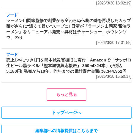
フード
ラーメン山岡家監修で創業から変わらぬ伝統の
味を再現したカップ麺がさらに“濃くて旨い”ス
ープに! 日清が「ラーメン山岡家 醤油ラーメ
ン」をリニューアル発売～具材はチャーシュ
ー、ホウレンソウ、のり
[2026/3/30 17:01:58]
フード
売上1本につき1円を熊本城災害復旧に寄付 Amazonで「サッポロ
生ビール黒ラベル『熊本城復興応援缶』 350ml×24本」が税込
5,180円! 発売から10年、昨年までの累計寄付金額は6,344,952円
[2026/3/30 15:50:17]
フード
フード
3分で食べられる人気沸騰中の四
自慢のそばが食べ放題! 和食麺処
川料理! 日清食品が「カップヌー
サガミが「晦日そば」を明日31日
ドル 14種のスパイス麻辣湯」を
(火)開催～大海老天などの天ぷら
発売～具材は謎肉、キャベツ、チ
や薬味などもついて税込2,200円!
ンゲンサイ、キクラゲ
「時間無制限」の挑戦枠は税込
[2026/3/30 15:42:35]
4,400円
[2026/3/30 15:17:42]