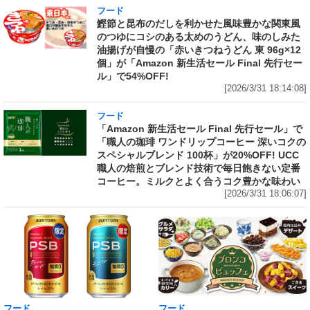
フード
鰹節と昆布のだしを利かせた風味豊かな関東風
のつゆにコシのある太めのうどん、味のしみた
油揚げが自慢の「赤いきつねうどん 東 96g×12
個」が「Amazon 新生活セール Final 先行セー
ル」で54%OFF!
[2026/3/31 18:14:08]
フード
「Amazon 新生活セール Final 先行セール」で
「職人の珈琲 ワンドリップコーヒー 深いコクの
スペシャルブレンド 100杯」が20%OFF! UCC
職人の焙煎とブレンド技術で毎日飽きない定番
コーヒー。ミルクとよく合うコク豊かな味わい
[2026/3/31 18:06:07]
フード
フード