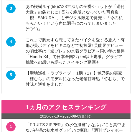
あの桜樹ルイ(55)の28年ぶりの全裸ショットが「週刊
3
大衆」の袋とじに! 長らく絶版となっていた写真集
「櫻 - SAKURA -」もデジタル限定で発売～「今の私
もみたい！という声に調子にのってしまいました
(^◇^;)」
これまで胸元すら隠してきたバイクを愛する旅人・有
4
那が美ボディをビキニなどで初披露! 芸能界デビュー
の初仕事は「週プレ」の水着グラビア～同い年の相棒
「Honda X4」で日本全国2万km以上走破。グラビア
挑戦への想いも語ったメイキング動画も
【聖地巡礼・ラブライブ！ 1期（1）】穂乃果の実家
5
「穂むら」のモデルになった老舗甘味処「竹むら」で
甘味と巡礼を楽しむ
1ヵ月のアクセスランキング
2026-07-10
～
2026-08-09
集計分
「FRUITS ZIPPER」の水色担当“まなふぃ”こと真中ま
1
なが待望の初水着グラビアに挑戦! 「週刊プレイボー