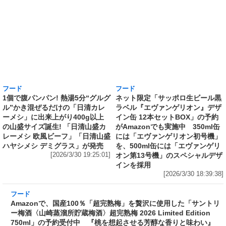
フード
フード
1個で腹パンパン! 熱湯5分“グルグ
ネット限定「サッポロ生ビール黒
ル”かき混ぜるだけの「日清カレ
ラベル『エヴァンゲリオン』デザ
ーメシ」に出来上がり400g以上
イン缶 12本セットBOX」の予約
の山盛サイズ誕生! 「日清山盛カ
がAmazonでも実施中 350ml缶
レーメシ 欧風ビーフ」「日清山盛
には「エヴァンゲリオン初号機」
ハヤシメシ デミグラス」が発売
を、500ml缶には「エヴァンゲリ
[2026/3/30 19:25:01]
オン第13号機」のスペシャルデザ
インを採用
[2026/3/30 18:39:38]
フード
Amazonで、国産100％「超完熟梅」を贅沢に使
用した「サントリー梅酒〈山崎蒸溜所貯蔵梅
酒〉超完熟梅 2026 Limited Edition 750ml」の
予約受付中 『桃を想起させる芳醇な香りと味
わい』
[2026/3/30 18:02:19]