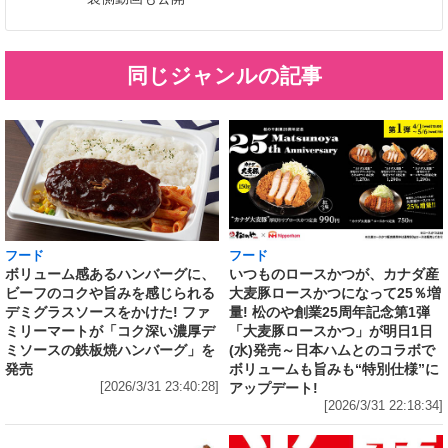
同じジャンルの記事
フード
フード
いつものロースかつが、カナダ産
ボリューム感あるハンバーグに、
大麦豚ロースかつになって25％増
ビーフのコクや旨みを感じられる
量! 松のや創業25周年記念第1弾
デミグラスソースをかけた! ファ
「大麦豚ロースかつ」が明日1日
ミリーマートが「コク深い濃厚デ
(水)発売～日本ハムとのコラボで
ミソースの鉄板焼ハンバーグ」を
ボリュームも旨みも“特別仕様”に
発売
アップデート!
[2026/3/31 23:40:28]
[2026/3/31 22:18:34]