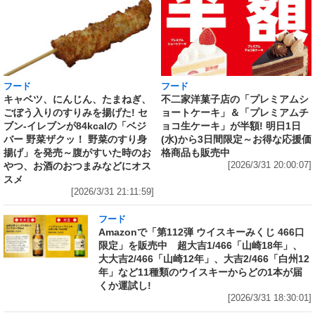
フード
フード
キャベツ、にんじん、たまねぎ、
不二家洋菓子店の「プレミアムシ
ごぼう入りのすりみを揚げた! セ
ョートケーキ」＆「プレミアムチ
ブン‐イレブンが84kcalの「ベジ
ョコ生ケーキ」が半額! 明日1日
バー 野菜ザクッ！ 野菜のすり身
(水)から3日間限定～お得な応援価
揚げ」を発売～腹がすいた時のお
格商品も販売中
やつ、お酒のおつまみなどにオス
[2026/3/31 20:00:07]
スメ
[2026/3/31 21:11:59]
フード
Amazonで「第112弾 ウイスキーみくじ 466口
限定」を販売中 超大吉1/466「山崎18年」、
大大吉2/466「山崎12年」、大吉2/466「白州12
年」など11種類のウイスキーからどの1本が届
くか運試し!
[2026/3/31 18:30:01]