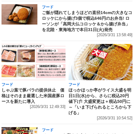
フード
ご飯が隠れてしまうほどの直径14cmの大きなコ
ロッケにから揚げ3個で税込646円のお弁当! ロ
ーソンが「高岡大仏コロッケ＆から揚げ弁当」
を北陸・東海地方で本日31日(火)発売
[2026/3/31 13:58:49]
フード
フード
しゃぶ葉で豚バラの提供休止 価
ほっかほっか亭がライス大盛を明
格はそのまま厳選した米国産豚ロ
日1日(水)から、さらに税込20円
ースを新たに導入
値下げ! 大盛変更は＋税込50円に
[2026/3/31 12:49:33]
～「いま下げられるところから下
げる」
[2026/3/31 10:54:52]
フード