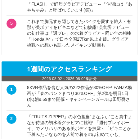
「FLASH」で鮮烈グラビアデビュー～「仲間には『あ
やちゃみ』と呼ばれています(笑)」
これまで胸元すら隠してきたバイクを愛する旅人・有
5
那が美ボディをビキニなどで初披露! 芸能界デビュー
の初仕事は「週プレ」の水着グラビア～同い年の相棒
「Honda X4」で日本全国2万km以上走破。グラビア
挑戦への想いも語ったメイキング動画も
1週間のアクセスランキング
2026-08-02
～
2026-08-09
集計分
8KVR作品を含む人気の222作品が30%OFF! FANZA動
1
画が「春のパンツまつり30％OFF」第2弾を明日1日
(水)朝9:59まで開催～キャンペーンガールは田野憂さ
ん
「FRUITS ZIPPER」の水色担当“まなふぃ”こと真中ま
2
なが待望の初水着グラビアに挑戦! 「週刊プレイボー
イ」でメリハリのある美ボディを披露～「ビキニとか
下着みたいなものを人前で着るのは初めてかも」