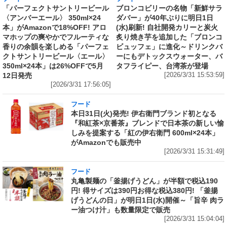
「パーフェクトサントリービール
ブロンコビリーの名物「新鮮サラ
〈アンバーエール〉 350ml×24
ダバー」が40年ぶりに明日1日
本」がAmazonで18%OFF! アロ
(水)刷新! 自社開発カリーと炭火
マホップの爽やかでフルーティな
炙り焼き芋を追加した「ブロンコ
香りの余韻を楽しめる「パーフェ
ビュッフェ」に進化～ドリンクバ
クトサントリービール〈エール〉
ーにもデトックスウォーター、バ
350ml×24本」は26%OFFで5月
タフライピー、台湾茶が登場
12日発売
[2026/3/31 15:53:59]
[2026/3/31 17:56:05]
フード
本日31日(火)発売! 伊右衛門ブランド初となる
『和紅茶×京番茶』ブレンドで日本茶の新しい愉
しみを提案する「紅の伊右衛門 600ml×24本」
がAmazonでも販売中
[2026/3/31 15:31:49]
フード
丸亀製麺の「釜揚げうどん」が半額で税込190
円! 得サイズは390円お得な税込380円! 「釜揚
げうどんの日」が明日1日(水)開催～「旨辛 肉ラ
ー油つけ汁」も数量限定で販売
[2026/3/31 15:04:04]