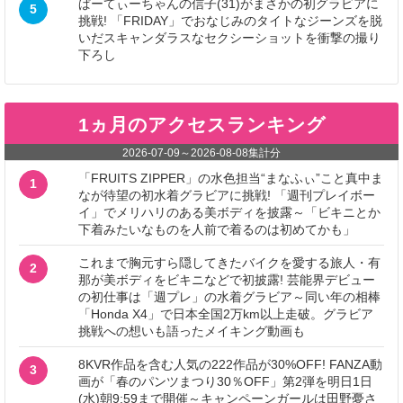
ぱーてぃーちゃんの信子(31)がまさかの初グラビアに
5
挑戦! 「FRIDAY」でおなじみのタイトなジーンズを脱
いだスキャンダラスなセクシーショットを衝撃の撮り
下ろし
1ヵ月のアクセスランキング
2026-07-09
～
2026-08-08
集計分
「FRUITS ZIPPER」の水色担当“まなふぃ”こと真中ま
1
なが待望の初水着グラビアに挑戦! 「週刊プレイボー
イ」でメリハリのある美ボディを披露～「ビキニとか
下着みたいなものを人前で着るのは初めてかも」
これまで胸元すら隠してきたバイクを愛する旅人・有
2
那が美ボディをビキニなどで初披露! 芸能界デビュー
の初仕事は「週プレ」の水着グラビア～同い年の相棒
「Honda X4」で日本全国2万km以上走破。グラビア
挑戦への想いも語ったメイキング動画も
8KVR作品を含む人気の222作品が30%OFF! FANZA動
3
画が「春のパンツまつり30％OFF」第2弾を明日1日
(水)朝9:59まで開催～キャンペーンガールは田野憂さ