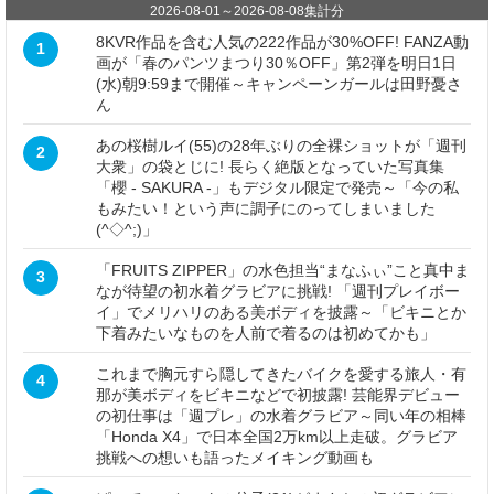
2026-08-01
～
2026-08-08
集計分
8KVR作品を含む人気の222作品が30%OFF! FANZA動
1
画が「春のパンツまつり30％OFF」第2弾を明日1日
(水)朝9:59まで開催～キャンペーンガールは田野憂さ
ん
あの桜樹ルイ(55)の28年ぶりの全裸ショットが「週刊
2
大衆」の袋とじに! 長らく絶版となっていた写真集
「櫻 - SAKURA -」もデジタル限定で発売～「今の私
もみたい！という声に調子にのってしまいました
(^◇^;)」
「FRUITS ZIPPER」の水色担当“まなふぃ”こと真中ま
3
なが待望の初水着グラビアに挑戦! 「週刊プレイボー
イ」でメリハリのある美ボディを披露～「ビキニとか
下着みたいなものを人前で着るのは初めてかも」
これまで胸元すら隠してきたバイクを愛する旅人・有
4
那が美ボディをビキニなどで初披露! 芸能界デビュー
の初仕事は「週プレ」の水着グラビア～同い年の相棒
「Honda X4」で日本全国2万km以上走破。グラビア
挑戦への想いも語ったメイキング動画も