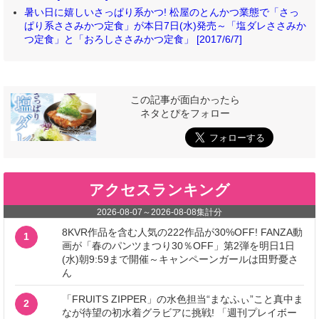
暑い日に嬉しいさっぱり系かつ! 松屋のとんかつ業態で「さっ
ぱり系ささみかつ定食」が本日7日(水)発売～「塩ダレささみか
つ定食」と「おろしささみかつ定食」 [2017/6/7]
この記事が面白かったら
ネタとぴをフォロー
アクセスランキング
2026-08-07
～
2026-08-08
集計分
8KVR作品を含む人気の222作品が30%OFF! FANZA動
1
画が「春のパンツまつり30％OFF」第2弾を明日1日
(水)朝9:59まで開催～キャンペーンガールは田野憂さ
ん
「FRUITS ZIPPER」の水色担当“まなふぃ”こと真中ま
2
なが待望の初水着グラビアに挑戦! 「週刊プレイボー