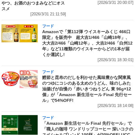
やつ、お酒のおつまみなどにオス
[2026/3/31 20:00:07]
スメ
[2026/3/31 21:11:59]
フード
Amazonで「第112弾 ウイスキーみくじ 466口
限定」を販売中 超大吉1/466「山崎18年」、
大大吉2/466「山崎12年」、大吉2/466「白州12
年」など11種類のウイスキーからどの1本が届
くか運試し!
[2026/3/31 18:30:01]
フード
鰹節と昆布のだしを利かせた風味豊かな関東風
のつゆにコシのある太めのうどん、味のしみた
油揚げが自慢の「赤いきつねうどん 東 96g×12
個」が「Amazon 新生活セール Final 先行セー
ル」で54%OFF!
[2026/3/31 18:14:08]
フード
「Amazon 新生活セール Final 先行セール」で
「職人の珈琲 ワンドリップコーヒー 深いコクの
スペシャルブレンド 100杯」が20%OFF! UCC