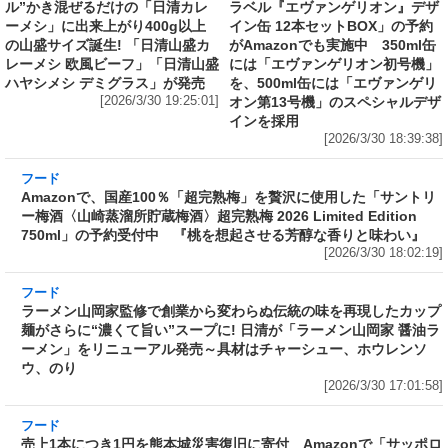
[2026/3/30 19:25:01]
オン第13号機」のスペシャルデザ
インを採用
[2026/3/30 18:39:38]
フード
Amazonで、国産100％「超完熟梅」を贅沢に使
用した「サントリー梅酒〈山崎蒸溜所貯蔵梅
酒〉超完熟梅 2026 Limited Edition 750ml」の
予約受付中 『桃を想起させる芳醇な香りと味
わい』
[2026/3/30 18:02:19]
フード
ラーメン山岡家監修で創業から変わらぬ伝統の
味を再現したカップ麺がさらに“濃くて旨い”ス
ープに! 日清が「ラーメン山岡家 醤油ラーメ
ン」をリニューアル発売～具材はチャーシュ
ー、ホウレンソウ、のり
[2026/3/30 17:01:58]
フード
売上1本につき1円を熊本城災害復旧に寄付 Amazonで「サッポロ
生ビール黒ラベル『熊本城復興応援缶』 350ml×24本」が税込
5,180円! 発売から10年、昨年までの累計寄付金額は6,344,952円