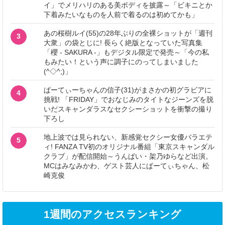
イ」でメリハリのある美ボディを披露～「ビキニとか
下着みたいなものを人前で着るのは初めてかも」
あの桜樹ルイ(55)の28年ぶりの全裸ショットが「週刊
3
大衆」の袋とじに! 長らく絶版となっていた写真集
「櫻 - SAKURA -」もデジタル限定で発売～「今の私
もみたい！という声に調子にのってしまいました
(^◇^;)」
ぱーてぃーちゃんの信子(31)がまさかの初グラビアに
4
挑戦! 「FRIDAY」でおなじみのタイトなジーンズを脱
いだスキャンダラスなセクシーショットを衝撃の撮り
下ろし
地上波では見られない、新感覚セクシー女優バラエテ
5
ィ! FANZA TV初のオリジナル番組「東京スキャンダル
クラブ」が配信開始～うんぱい・架乃ゆらなど出演。
MCはみなみかわ、ゲスト芸人にぱーてぃちゃん、松
崎克俊
1週間のアクセスランキング