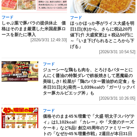
フード
フード
しゃぶ葉で豚バラの提供休止 価
ほっかほっか亭がライス大盛を明
格はそのまま厳選した米国産豚ロ
日1日(水)から、さらに税込20円
ースを新たに導入
値下げ! 大盛変更は＋税込50円に
[2026/3/31 12:49:33]
～「いま下げられるところから下
げる」
[2026/3/31 10:54:52]
フード
ジューシーな鶏もも肉を、とろけるバターとに
んにく醤油の特製ダレで鉄板焼きして悪魔級の
美味しさ! 松屋が「鶏のバター醤油炒め定食」を
本日31日(火)発売～1,039kcalの「ガーリックバ
ター豚カルビエッグ丼」も
[2026/3/31 10:26:05]
フード
価格そのまま45％増量で「大盛 明太子スパゲテ
ィ」は1,102kcal! 「カレー」や「天使のチーズ
ケーキ」など6品! 創立45周年のファミリーマー
トの「なぜか45％増量作戦」2週目が本日31日