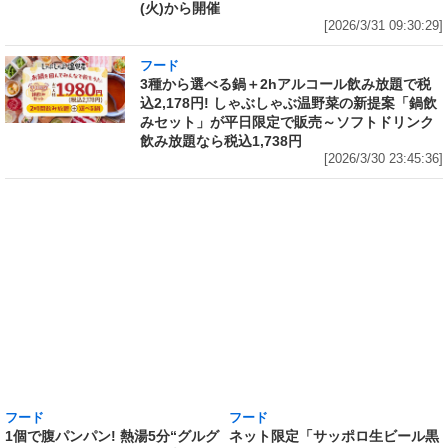
(火)から開催
[2026/3/31 09:30:29]
フード
3種から選べる鍋＋2hアルコール飲み放題で税
込2,178円! しゃぶしゃぶ温野菜の新提案「鍋飲
みセット」が平日限定で販売～ソフトドリンク
飲み放題なら税込1,738円
[2026/3/30 23:45:36]
フード
フード
1個で腹パンパン! 熱湯5分“グルグ
ネット限定「サッポロ生ビール黒
ル”かき混ぜるだけの「日清カレ
ラベル『エヴァンゲリオン』デザ
ーメシ」に出来上がり400g以上
イン缶 12本セットBOX」の予約
の山盛サイズ誕生! 「日清山盛カ
がAmazonでも実施中 350ml缶
レーメシ 欧風ビーフ」「日清山盛
には「エヴァンゲリオン初号機」
ハヤシメシ デミグラス」が発売
を、500ml缶には「エヴァンゲリ