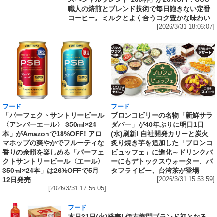
職人の焙煎とブレンド技術で毎日飽きない定番
コーヒー。ミルクとよく合うコク豊かな味わい
[2026/3/31 18:06:07]
フード
フード
「パーフェクトサントリービール
ブロンコビリーの名物「新鮮サラ
〈アンバーエール〉 350ml×24
ダバー」が40年ぶりに明日1日
本」がAmazonで18%OFF! アロ
(水)刷新! 自社開発カリーと炭火
マホップの爽やかでフルーティな
炙り焼き芋を追加した「ブロンコ
香りの余韻を楽しめる「パーフェ
ビュッフェ」に進化～ドリンクバ
クトサントリービール〈エール〉
ーにもデトックスウォーター、バ
350ml×24本」は26%OFFで5月
タフライピー、台湾茶が登場
12日発売
[2026/3/31 15:53:59]
[2026/3/31 17:56:05]
フード
本日31日(火)発売! 伊右衛門ブランド初となる