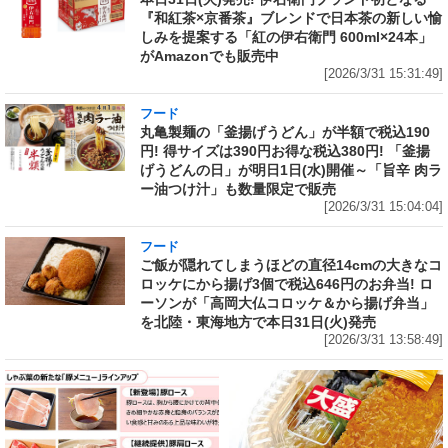
『和紅茶×京番茶』ブレンドで日本茶の新しい愉
しみを提案する「紅の伊右衛門 600ml×24本」
がAmazonでも販売中
[2026/3/31 15:31:49]
フード
丸亀製麺の「釜揚げうどん」が半額で税込190
円! 得サイズは390円お得な税込380円! 「釜揚
げうどんの日」が明日1日(水)開催～「旨辛 肉ラ
ー油つけ汁」も数量限定で販売
[2026/3/31 15:04:04]
フード
ご飯が隠れてしまうほどの直径14cmの大きなコ
ロッケにから揚げ3個で税込646円のお弁当! ロ
ーソンが「高岡大仏コロッケ＆から揚げ弁当」
を北陸・東海地方で本日31日(火)発売
[2026/3/31 13:58:49]