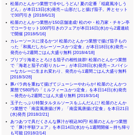
松屋のとんかつ業態で冷やしうどん! 夏の定番「稲庭風冷しう
どん」が本日13日(水)発売～山形だしと揚げ茄子。丼とセット
で30円引き [2018/6/13]
松屋のとんかつ業態が150店舗達成! 松のや・松乃家・チキン亭
でコーラセット100円引きのフェアが本日16日(水)から2週連続
で開催 [2018/5/16]
カレーソースに浸るかつ! 松屋のとんかつ業態で揚げ茄子もの
った「和風だしカレーソースかつ定食」が本日18日(水)発売～
発売から2週間ごはん大盛り無料 [2018/4/18]
プリプリ海老ととろける茄子の相性抜群! 松屋のとんかつ業態
で「海老と茄子の彩りカレー」が本日28日(水)発売～スパイシ
ーなカレーに生まれ変わり、発売から1週間ごはん大盛り無料
[2018/3/28]
豚バラ肉を重ねて揚げてジューシーやわらか! 松屋のとんかつ
業態で580円の「ミルフィーユかつ定食」を本日14日(水)発売
～発売から2週間ごはん大盛り無料 [2018/3/14]
玉子たっぷり特製タルタルソースをふんだんに! 松屋のとんか
つ業態で「南蛮風唐揚げ丼」「南蛮風唐揚げ定食」を本日21日
(水)発売 [2018/2/21]
あつあつで具だくさんな豚汁が税込90円! 松屋のとんかつ業態
で「豚汁半額フェア」を本日14日(水)から1週間開催～持ち帰り
も可能 [2018/2/14]