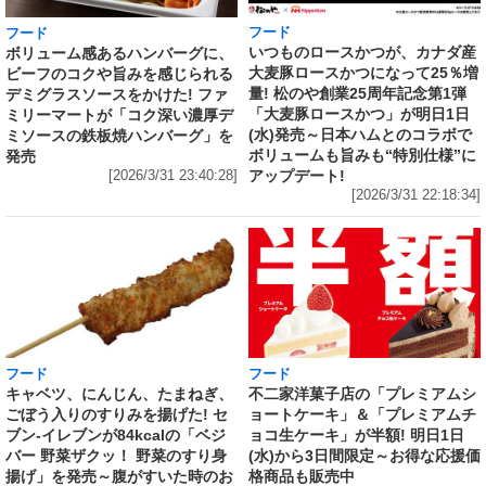
フード
フード
いつものロースかつが、カナダ産
ボリューム感あるハンバーグに、
大麦豚ロースかつになって25％増
ビーフのコクや旨みを感じられる
量! 松のや創業25周年記念第1弾
デミグラスソースをかけた! ファ
「大麦豚ロースかつ」が明日1日
ミリーマートが「コク深い濃厚デ
(水)発売～日本ハムとのコラボで
ミソースの鉄板焼ハンバーグ」を
ボリュームも旨みも“特別仕様”に
発売
アップデート!
[2026/3/31 23:40:28]
[2026/3/31 22:18:34]
フード
フード
キャベツ、にんじん、たまねぎ、
不二家洋菓子店の「プレミアムシ
ごぼう入りのすりみを揚げた! セ
ョートケーキ」＆「プレミアムチ
ブン‐イレブンが84kcalの「ベジ
ョコ生ケーキ」が半額! 明日1日
バー 野菜ザクッ！ 野菜のすり身
(水)から3日間限定～お得な応援価
揚げ」を発売～腹がすいた時のお
格商品も販売中