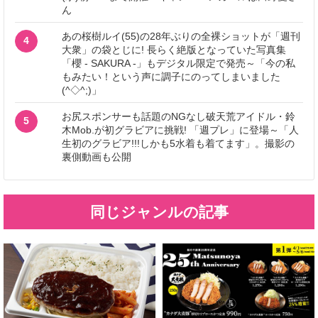
ん
あの桜樹ルイ(55)の28年ぶりの全裸ショットが「週刊
4
大衆」の袋とじに! 長らく絶版となっていた写真集
「櫻 - SAKURA -」もデジタル限定で発売～「今の私
もみたい！という声に調子にのってしまいました
(^◇^;)」
お尻スポンサーも話題のNGなし破天荒アイドル・鈴
5
木Mob.が初グラビアに挑戦! 「週プレ」に登場～「人
生初のグラビア!!!しかも5水着も着てます」。撮影の
裏側動画も公開
同じジャンルの記事