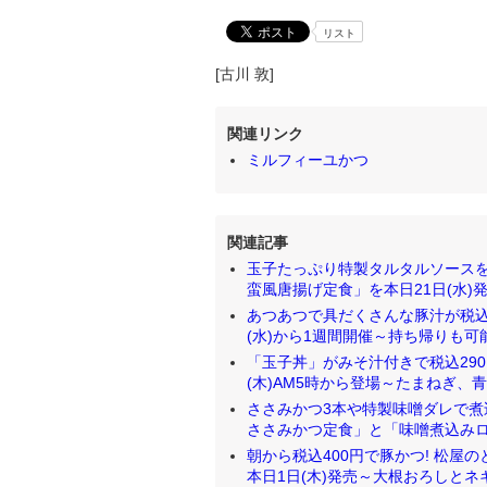
リスト
[古川 敦]
関連リンク
ミルフィーユかつ
関連記事
玉子たっぷり特製タルタルソースを
蛮風唐揚げ定食」を本日21日(水)発売 [2
あつあつで具だくさんな豚汁が税込
(水)から1週間開催～持ち帰りも可能 [2
「玉子丼」がみそ汁付きで税込290
(木)AM5時から登場～たまねぎ、青ネ
ささみかつ3本や特製味噌ダレで煮
ささみかつ定食」と「味噌煮込みロース
朝から税込400円で豚かつ! 松屋
本日1日(木)発売～大根おろしとネギ、