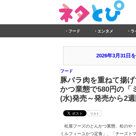
フード
エンタメ
ラ
2026年3月3
フード
豚バラ肉を重ねて揚げ
かつ業態で580円の「
(水)発売～発売から2
リスト
松屋フーズのとんかつ業態、松のや・
ミルフィーユかつ定食」、「チーズト