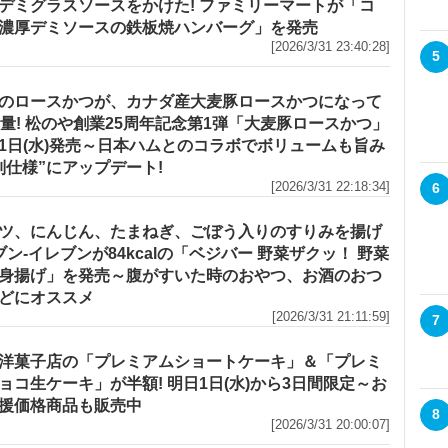
デミグラスソースをかけた! ファミリーマートが「コ
濃厚デミソースの鉄板焼ハンバーグ」を発売
[2026/3/31 23:40:28]
5
のロースかつが、カナダ産大麦豚ロースかつになって
増量! 松のや創業25周年記念第1弾「大麦豚ロースかつ」
1日(水)発売～日本ハムとのコラボでボリュームも旨み
別仕様”にアップデート!
[2026/3/31 22:18:34]
6
ツ、にんじん、たまねぎ、ごぼう入りのすりみを揚げ
セブン‐イレブンが84kcalの「ベジバー 野菜ザクッ！ 野菜
身揚げ」を発売～腹がすいた時のおやつ、お酒のおつ
どにオススメ
[2026/3/31 21:11:59]
7
洋菓子店の「プレミアムショートケーキ」＆「プレミ
ョコ生ケーキ」が半額! 明日1日(水)から3日間限定～お
援価格商品も販売中
8
[2026/3/31 20:00:07]