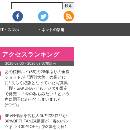
IT・スマホ
ネットの話題
アクセスランキング
2026-08-06
～
2026-08-07
集計分
あの桜樹ルイ(55)の28年ぶりの全裸
ショットが「週刊大衆」の袋とじ
に! 長らく絶版となっていた写真集
「櫻 - SAKURA -」もデジタル限定
で発売～「今の私もみたい！という
声に調子にのってしまいました
(^◇^;)」
8KVR作品を含む人気の222作品が
30%OFF! FANZA動画が「春のパン
ツまつり30％OFF」第2弾を明日1