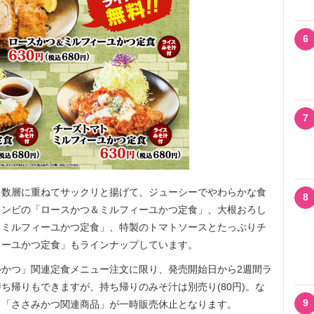
6
7
数層に重ねてサックリと揚げて、ジューシーでやわらかな食
8
コンビの「ロースかつ＆ミルフィーユかつ定食」、大根おろし
しミルフィーユかつ定食」、特製のトマトソースとたっぷりチ
ィーユかつ定食」もラインナップしています。
かつ」関連定食メニュー注文に限り、発売開始日から2週間ラ
ち帰りもできますが、持ち帰りのみそ汁は別売り(80円)。な
9
、「ささみかつ関連商品」が一時販売休止となります。