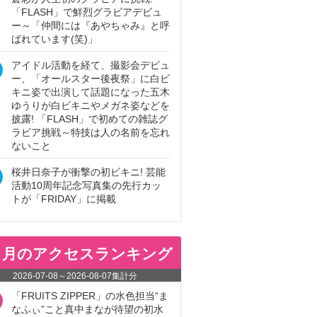
「FLASH」で鮮烈グラビアデビュ
ー～「仲間には『あやちゃみ』と呼
ばれています(笑)」
アイドル活動を経て、撮影会デビュ
ー、「オールスター後夜祭」に白ビ
キニ姿で出演して話題になった五木
ゆうりが白ビキニやメガネ姿などを
披露! 「FLASH」で初めての雑誌グ
ラビア挑戦～特技は人の名前を忘れ
ないこと
桜井日奈子が衝撃の初ビキニ! 芸能
活動10周年記念写真集の先行カッ
トが「FRIDAY」に掲載
ヵ月のアクセスランキング
2026-07-08
～
2026-08-07
集計分
「FRUITS ZIPPER」の水色担当“ま
なふぃ”こと真中まなが待望の初水