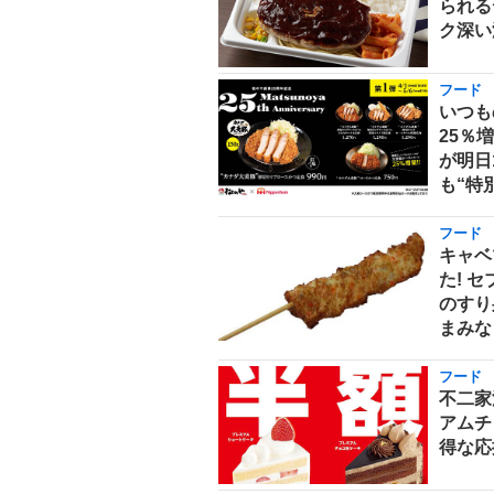
られる
ク深い
フード
いつも
25％
が明日
も“特
フード
キャベ
た! 
のすり
まみな
フード
不二家
アムチ
得な応