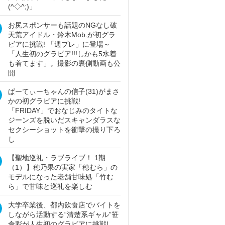
(^◇^;)」
お尻スポンサーも話題のNGなし破
天荒アイドル・鈴木Mob.が初グラ
ビアに挑戦! 「週プレ」に登場～
「人生初のグラビア!!!しかも5水着
も着てます」。撮影の裏側動画も公
開
ぱーてぃーちゃんの信子(31)がまさ
かの初グラビアに挑戦!
「FRIDAY」でおなじみのタイトな
ジーンズを脱いだスキャンダラスな
セクシーショットを衝撃の撮り下ろ
し
【聖地巡礼・ラブライブ！ 1期
（1）】穂乃果の実家「穂むら」の
モデルになった老舗甘味処「竹む
ら」で甘味と巡礼を楽しむ
大学卒業後、都内飲食店でバイトを
しながら活動する“清楚系ギャル”笹
倉彩が人生初のグラビアに挑戦!