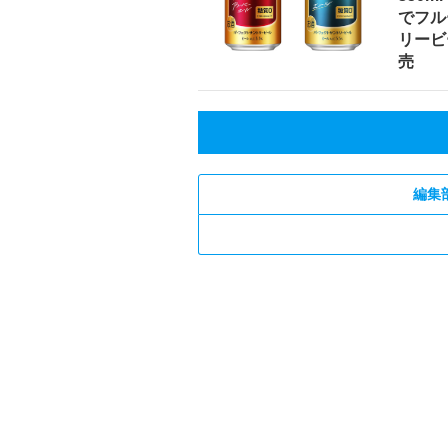
でフル
リービ
売
編集