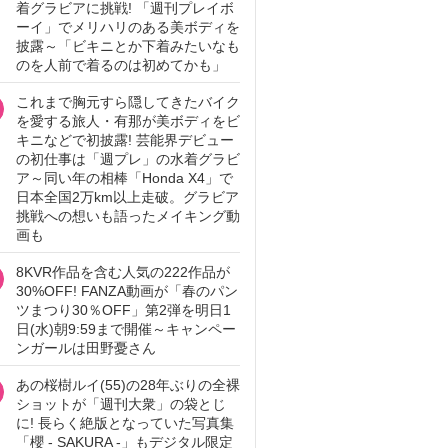
着グラビアに挑戦! 「週刊プレイボ
ーイ」でメリハリのある美ボディを
披露～「ビキニとか下着みたいなも
のを人前で着るのは初めてかも」
これまで胸元すら隠してきたバイク
を愛する旅人・有那が美ボディをビ
キニなどで初披露! 芸能界デビュー
の初仕事は「週プレ」の水着グラビ
ア～同い年の相棒「Honda X4」で
日本全国2万km以上走破。グラビア
挑戦への想いも語ったメイキング動
画も
8KVR作品を含む人気の222作品が
30%OFF! FANZA動画が「春のパン
ツまつり30％OFF」第2弾を明日1
日(水)朝9:59まで開催～キャンペー
ンガールは田野憂さん
あの桜樹ルイ(55)の28年ぶりの全裸
ショットが「週刊大衆」の袋とじ
に! 長らく絶版となっていた写真集
「櫻 - SAKURA -」もデジタル限定