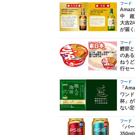
フード
Ama
中 超
大吉2
が届く
フード
鰹節と
のある
ねうどん
行セー
フード
「Am
ワンド
杯」が
ない定
フード
「パー
350m