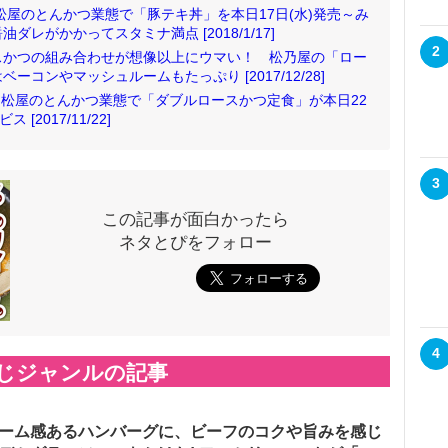
 松屋のとんかつ業態で「豚テキ丼」を本日17日(水)発売～み
レがかかってスタミナ満点 [2018/1/17]
2
スかつの組み合わせが想像以上にウマい！ 松乃屋の「ロー
コンやマッシュルームもたっぷり [2017/12/28]
! 松屋のとんかつ業態で「ダブルロースかつ定食」が本日22
2017/11/22]
3
この記事が面白かったら
ネタとぴをフォロー
4
じジャンルの記事
ーム感あるハンバーグに、ビーフのコクや旨みを感じ