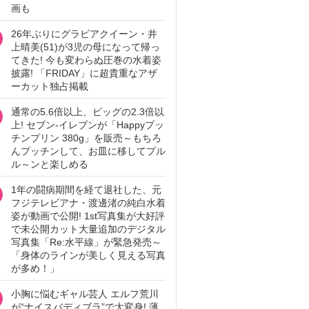
画も
26年ぶりにグラビアクイーン・井
上晴美(51)が3児の母になって帰っ
てきた! 今も変わらぬ圧巻の水着姿
披露! 「FRIDAY」に超貴重なアザ
ーカット独占掲載
通常の5.6倍以上、ビッグの2.3倍以
上! セブン‐イレブンが「Happyプッ
チンプリン 380g」を販売～もちろ
んプッチンして、お皿に移してプル
ル～ンと楽しめる
1年の闘病期間を経て退社した、元
フジテレビアナ・渡邊渚の純白水着
姿が動画で公開! 1st写真集が大好評
で未公開カット大量追加のデジタル
写真集「Re:水平線」が緊急発売～
「身体のラインが美しく見える写真
が多め！」
小胸に悩むギャル芸人 エルフ荒川
が“ナイスバディブラ”で大変身! 薄