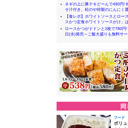
ネギの上に豚テキどーんで490円!
そ汁付き。松のや特製のにんにく醤油ダ
【食レポ】ホワイトソースとロー
スかつ定食ホワイトソースがけ」はベー
ロースかつがドドンと2枚で780円
日(水)発売～ご飯大盛りも無料サービス [
同
フード
ボリュ