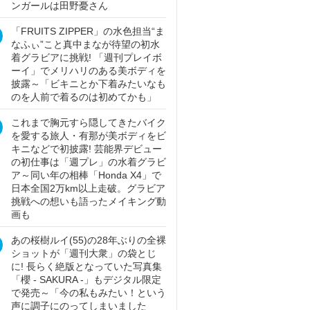
ンガールは田野憂さん
「FRUITS ZIPPER」の水色担当“ま
なふぃ”こと真中まなが待望の初水
着グラビアに挑戦! 「週刊プレイボ
ーイ」でメリハリのある美ボディを
披露～「ビキニとか下着みたいなも
のを人前で着るのは初めてかも」
これまで胸元すら隠してきたバイク
を愛する旅人・有那が美ボディをビ
キニなどで初披露! 芸能界デビュー
の初仕事は「週プレ」の水着グラビ
ア～同い年の相棒「Honda X4」で
日本全国2万km以上走破。グラビア
挑戦への想いも語ったメイキング動
画も
あの桜樹ルイ(55)の28年ぶりの全裸
ショットが「週刊大衆」の袋とじ
に! 長らく絶版となっていた写真集
「櫻 - SAKURA -」もデジタル限定
で発売～「今の私もみたい！という
声に調子にのってしまいました