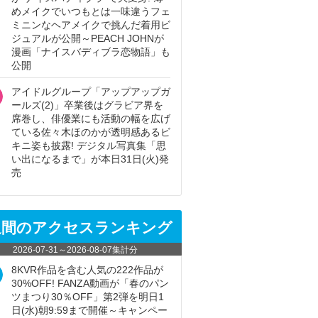
めメイクでいつもとは一味違うフェ
ミニンなヘアメイクで挑んだ着用ビ
ジュアルが公開～PEACH JOHNが
漫画「ナイスバディブラ恋物語」も
公開
アイドルグループ「アップアップガ
ールズ(2)」卒業後はグラビア界を
席巻し、俳優業にも活動の幅を広げ
ている佐々木ほのかが透明感あるビ
キニ姿も披露! デジタル写真集「思
い出になるまで」が本日31日(火)発
売
週間のアクセスランキング
2026-07-31
～
2026-08-07
集計分
8KVR作品を含む人気の222作品が
30%OFF! FANZA動画が「春のパン
ツまつり30％OFF」第2弾を明日1
日(水)朝9:59まで開催～キャンペー