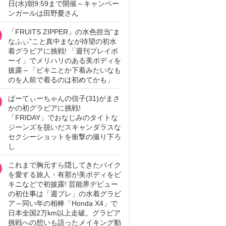
日(水)朝9:59まで開催～キャンペー
ンガールは田野憂さん
「FRUITS ZIPPER」の水色担当“ま
なふぃ”こと真中まなが待望の初水
着グラビアに挑戦! 「週刊プレイボ
ーイ」でメリハリのある美ボディを
披露～「ビキニとか下着みたいなも
のを人前で着るのは初めてかも」
ぱーてぃーちゃんの信子(31)がまさ
かの初グラビアに挑戦!
「FRIDAY」でおなじみのタイトな
ジーンズを脱いだスキャンダラスな
セクシーショットを衝撃の撮り下ろ
し
これまで胸元すら隠してきたバイク
を愛する旅人・有那が美ボディをビ
キニなどで初披露! 芸能界デビュー
の初仕事は「週プレ」の水着グラビ
ア～同い年の相棒「Honda X4」で
日本全国2万km以上走破。グラビア
挑戦への想いも語ったメイキング動