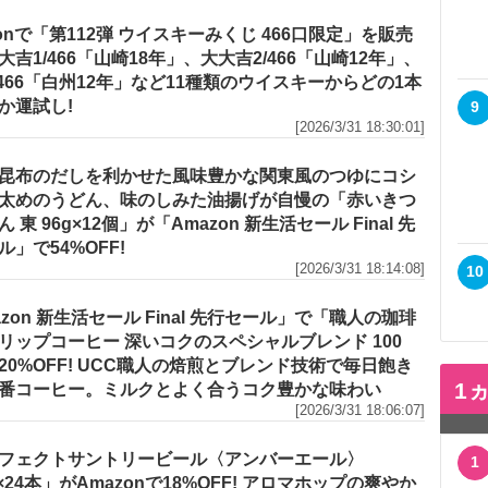
zonで「第112弾 ウイスキーみくじ 466口限定」を販売
大吉1/466「山崎18年」、大大吉2/466「山崎12年」、
/466「白州12年」など11種類のウイスキーからどの1本
か運試し!
9
[2026/3/31 18:30:01]
昆布のだしを利かせた風味豊かな関東風のつゆにコシ
太めのうどん、味のしみた油揚げが自慢の「赤いきつ
 東 96g×12個」が「Amazon 新生活セール Final 先
ル」で54%OFF!
[2026/3/31 18:14:08]
10
azon 新生活セール Final 先行セール」で「職人の珈琲
リップコーヒー 深いコクのスペシャルブレンド 100
20%OFF! UCC職人の焙煎とブレンド技術で毎日飽き
1
番コーヒー。ミルクとよく合うコク豊かな味わい
[2026/3/31 18:06:07]
フェクトサントリービール〈アンバーエール〉
1
l×24本」がAmazonで18%OFF! アロマホップの爽やか