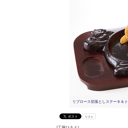
リブロース切落としステーキ＆ト
リスト
[工藤ひろえ]