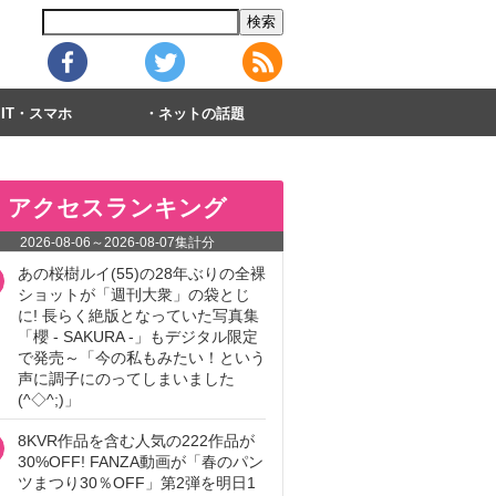
IT・スマホ
ネットの話題
アクセスランキング
2026-08-06
～
2026-08-07
集計分
あの桜樹ルイ(55)の28年ぶりの全裸
ショットが「週刊大衆」の袋とじ
に! 長らく絶版となっていた写真集
「櫻 - SAKURA -」もデジタル限定
で発売～「今の私もみたい！という
声に調子にのってしまいました
(^◇^;)」
8KVR作品を含む人気の222作品が
30%OFF! FANZA動画が「春のパン
ツまつり30％OFF」第2弾を明日1