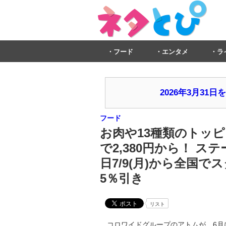
フード
エンタメ
ラ
2026年3月3
フード
お肉や13種類のトッ
で2,380円から！ 
日7/9(月)から全国で
5％引き
リスト
コロワイドグループのアトムが、6月に