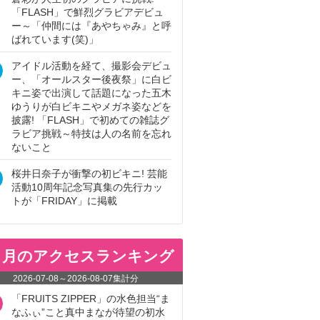
「FLASH」で鮮烈グラビアデビュ
ー～「仲間には『あやちゃみ』と呼
ばれています(笑)」
アイドル活動を経て、撮影会デビュ
ー、「オールスター後夜祭」に白ビ
キニ姿で出演して話題になった五木
ゆうりが白ビキニやメガネ姿などを
披露! 「FLASH」で初めての雑誌グ
ラビア挑戦～特技は人の名前を忘れ
ないこと
桜井日奈子が衝撃の初ビキニ! 芸能
活動10周年記念写真集の先行カッ
トが「FRIDAY」に掲載
ヵ月のアクセスランキング
2026-07-08
～
2026-08-07
集計分
「FRUITS ZIPPER」の水色担当“ま
なふぃ”こと真中まなが待望の初水