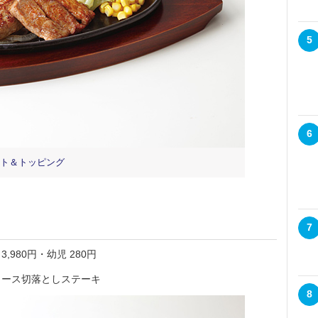
5
6
ット＆トッピング
7
3,980円・幼児 280円
ース切落としステーキ
8