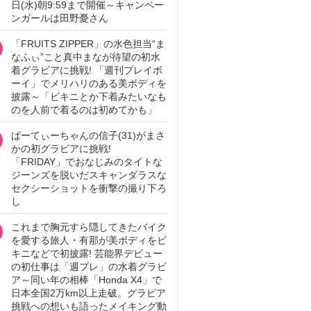
日(水)朝9:59まで開催～キャンペー
ンガールは田野憂さん
「FRUITS ZIPPER」の水色担当“ま
なふぃ”こと真中まなが待望の初水
着グラビアに挑戦! 「週刊プレイボ
ーイ」でメリハリのある美ボディを
披露～「ビキニとか下着みたいなも
のを人前で着るのは初めてかも」
ぱーてぃーちゃんの信子(31)がまさ
かの初グラビアに挑戦!
「FRIDAY」でおなじみのタイトな
ジーンズを脱いだスキャンダラスな
セクシーショットを衝撃の撮り下ろ
し
これまで胸元すら隠してきたバイク
を愛する旅人・有那が美ボディをビ
キニなどで初披露! 芸能界デビュー
の初仕事は「週プレ」の水着グラビ
ア～同い年の相棒「Honda X4」で
日本全国2万km以上走破。グラビア
挑戦への想いも語ったメイキング動