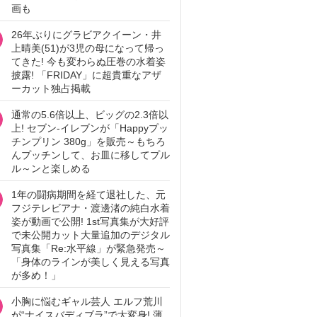
画も
26年ぶりにグラビアクイーン・井
上晴美(51)が3児の母になって帰っ
てきた! 今も変わらぬ圧巻の水着姿
披露! 「FRIDAY」に超貴重なアザ
ーカット独占掲載
通常の5.6倍以上、ビッグの2.3倍以
上! セブン‐イレブンが「Happyプッ
チンプリン 380g」を販売～もちろ
んプッチンして、お皿に移してプル
ル～ンと楽しめる
1年の闘病期間を経て退社した、元
フジテレビアナ・渡邊渚の純白水着
姿が動画で公開! 1st写真集が大好評
で未公開カット大量追加のデジタル
写真集「Re:水平線」が緊急発売～
「身体のラインが美しく見える写真
が多め！」
小胸に悩むギャル芸人 エルフ荒川
が“ナイスバディブラ”で大変身! 薄