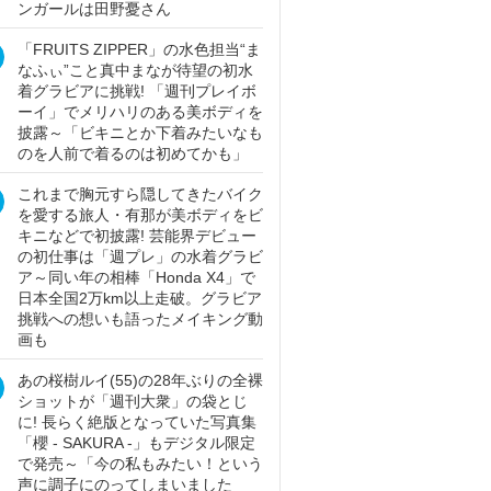
ンガールは田野憂さん
「FRUITS ZIPPER」の水色担当“ま
なふぃ”こと真中まなが待望の初水
着グラビアに挑戦! 「週刊プレイボ
ーイ」でメリハリのある美ボディを
披露～「ビキニとか下着みたいなも
のを人前で着るのは初めてかも」
これまで胸元すら隠してきたバイク
を愛する旅人・有那が美ボディをビ
キニなどで初披露! 芸能界デビュー
の初仕事は「週プレ」の水着グラビ
ア～同い年の相棒「Honda X4」で
日本全国2万km以上走破。グラビア
挑戦への想いも語ったメイキング動
画も
あの桜樹ルイ(55)の28年ぶりの全裸
ショットが「週刊大衆」の袋とじ
に! 長らく絶版となっていた写真集
「櫻 - SAKURA -」もデジタル限定
で発売～「今の私もみたい！という
声に調子にのってしまいました