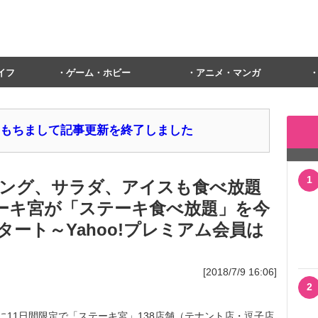
イフ
ゲーム・ホビー
アニメ・マンガ
1日をもちまして記事更新を終了しました
1
ピング、サラダ、アイスも食べ放題
ステーキ宮が「ステーキ食べ放題」を今
スタート～Yahoo!プレミアム会員は
[2018/7/9 16:06]
2
11日間限定で「ステーキ宮」138店舗（テナント店・逗子店