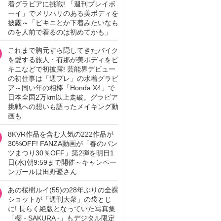
着グラビアに挑戦! 「週刊プレイボ
ーイ」でメリハリのある美ボディを
披露～「ビキニとか下着みたいなも
のを人前で着るのは初めてかも」
これまで胸元すら隠してきたバイク
を愛する旅人・有那が美ボディをビ
キニなどで初披露! 芸能界デビュー
の初仕事は「週プレ」の水着グラビ
ア～同い年の相棒「Honda X4」で
日本全国2万km以上走破。グラビア
挑戦への想いも語ったメイキング動
画も
8KVR作品を含む人気の222作品が
30%OFF! FANZA動画が「春のパン
ツまつり30％OFF」第2弾を明日1
日(水)朝9:59まで開催～キャンペー
ンガールは田野憂さん
あの桜樹ルイ(55)の28年ぶりの全裸
ショットが「週刊大衆」の袋とじ
に! 長らく絶版となっていた写真集
「櫻 - SAKURA -」もデジタル限定