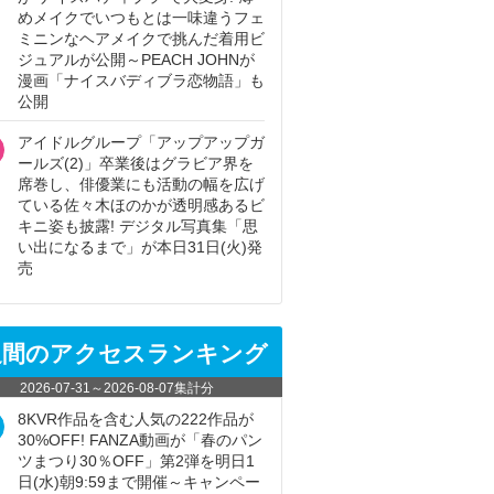
めメイクでいつもとは一味違うフェ
ミニンなヘアメイクで挑んだ着用ビ
ジュアルが公開～PEACH JOHNが
漫画「ナイスバディブラ恋物語」も
公開
アイドルグループ「アップアップガ
ールズ(2)」卒業後はグラビア界を
席巻し、俳優業にも活動の幅を広げ
ている佐々木ほのかが透明感あるビ
キニ姿も披露! デジタル写真集「思
い出になるまで」が本日31日(火)発
売
週間のアクセスランキング
2026-07-31
～
2026-08-07
集計分
8KVR作品を含む人気の222作品が
30%OFF! FANZA動画が「春のパン
ツまつり30％OFF」第2弾を明日1
日(水)朝9:59まで開催～キャンペー