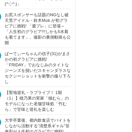
(^◇^;)」
お尻スポンサーも話題のNGなし破
天荒アイドル・鈴木Mob.が初グラ
ビアに挑戦! 「週プレ」に登場～
「人生初のグラビア!!!しかも5水着
も着てます」。撮影の裏側動画も公
開
ぱーてぃーちゃんの信子(31)がまさ
かの初グラビアに挑戦!
「FRIDAY」でおなじみのタイトな
ジーンズを脱いだスキャンダラスな
セクシーショットを衝撃の撮り下ろ
し
【聖地巡礼・ラブライブ！ 1期
（1）】穂乃果の実家「穂むら」の
モデルになった老舗甘味処「竹む
ら」で甘味と巡礼を楽しむ
大学卒業後、都内飲食店でバイトを
しながら活動する“清楚系ギャル”笹
倉彩が人生初のグラビアに挑戦!