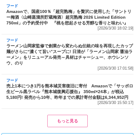
フード
Amazonで、国産100％「超完熟梅」を贅沢に使
用した「サントリー梅酒〈山崎蒸溜所貯蔵梅
酒〉超完熟梅 2026 Limited Edition 750ml」の
予約受付中 『桃を想起させる芳醇な香りと味
わい』
[2026/3/30 18:02:19]
フード
ラーメン山岡家監修で創業から変わらぬ伝統の
味を再現したカップ麺がさらに“濃くて旨い”ス
ープに! 日清が「ラーメン山岡家 醤油ラーメ
ン」をリニューアル発売～具材はチャーシュ
ー、ホウレンソウ、のり
[2026/3/30 17:01:58]
フード
売上1本につき1円を熊本城災害復旧に寄付
Amazonで「サッポロ生ビール黒ラベル『熊本
城復興応援缶』 350ml×24本」が税込5,180円!
発売から10年、昨年までの累計寄付金額は
6,344,952円
[2026/3/30 15:50:17]