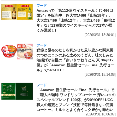
フード
Amazonで「第112弾 ウイスキーみくじ 466口
限定」を販売中 超大吉1/466「山崎18年」、
大大吉2/466「山崎12年」、大吉2/466「白州12
年」など11種類のウイスキーからどの1本が届
くか運試し!
[2026/3/31 18:30:01]
フード
鰹節と昆布のだしを利かせた風味豊かな関東風
のつゆにコシのある太めのうどん、味のしみた
油揚げが自慢の「赤いきつねうどん 東 96g×12
個」が「Amazon 新生活セール Final 先行セー
ル」で54%OFF!
[2026/3/31 18:14:08]
フード
「Amazon 新生活セール Final 先行セール」で
「職人の珈琲 ワンドリップコーヒー 深いコクの
スペシャルブレンド 100杯」が20%OFF! UCC
職人の焙煎とブレンド技術で毎日飽きない定番
コーヒー。ミルクとよく合うコク豊かな味わい
[2026/3/31 18:06:07]