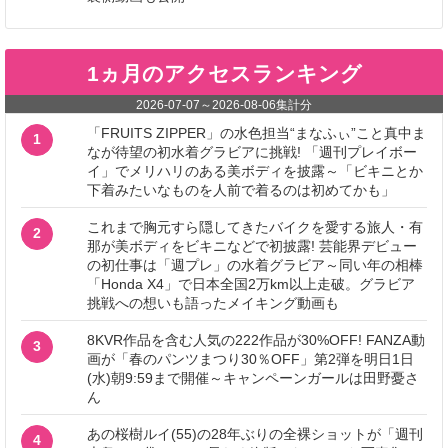
1ヵ月のアクセスランキング
2026-07-07
～
2026-08-06
集計分
「FRUITS ZIPPER」の水色担当“まなふぃ”こと真中ま
1
なが待望の初水着グラビアに挑戦! 「週刊プレイボー
イ」でメリハリのある美ボディを披露～「ビキニとか
下着みたいなものを人前で着るのは初めてかも」
これまで胸元すら隠してきたバイクを愛する旅人・有
2
那が美ボディをビキニなどで初披露! 芸能界デビュー
の初仕事は「週プレ」の水着グラビア～同い年の相棒
「Honda X4」で日本全国2万km以上走破。グラビア
挑戦への想いも語ったメイキング動画も
8KVR作品を含む人気の222作品が30%OFF! FANZA動
3
画が「春のパンツまつり30％OFF」第2弾を明日1日
(水)朝9:59まで開催～キャンペーンガールは田野憂さ
ん
あの桜樹ルイ(55)の28年ぶりの全裸ショットが「週刊
4