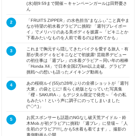
(水)朝9:59まで開催～キャンペーンガールは田野憂さ
ん
「FRUITS ZIPPER」の水色担当“まなふぃ”こと真中ま
2
なが待望の初水着グラビアに挑戦! 「週刊プレイボー
イ」でメリハリのある美ボディを披露～「ビキニとか
下着みたいなものを人前で着るのは初めてかも」
これまで胸元すら隠してきたバイクを愛する旅人・有
3
那が美ボディをビキニなどで初披露! 芸能界デビュー
の初仕事は「週プレ」の水着グラビア～同い年の相棒
「Honda X4」で日本全国2万km以上走破。グラビア
挑戦への想いも語ったメイキング動画も
あの桜樹ルイ(55)の28年ぶりの全裸ショットが「週刊
4
大衆」の袋とじに! 長らく絶版となっていた写真集
「櫻 - SAKURA -」もデジタル限定で発売～「今の私
もみたい！という声に調子にのってしまいました
(^◇^;)」
お尻スポンサーも話題のNGなし破天荒アイドル・鈴
5
木Mob.が初グラビアに挑戦! 「週プレ」に登場～「人
生初のグラビア!!!しかも5水着も着てます」。撮影の
裏側動画も公開