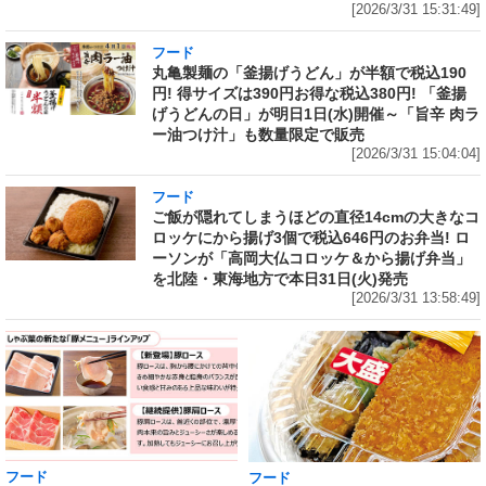
[2026/3/31 15:31:49]
フード
丸亀製麺の「釜揚げうどん」が半額で税込190
円! 得サイズは390円お得な税込380円! 「釜揚
げうどんの日」が明日1日(水)開催～「旨辛 肉ラ
ー油つけ汁」も数量限定で販売
[2026/3/31 15:04:04]
フード
ご飯が隠れてしまうほどの直径14cmの大きなコ
ロッケにから揚げ3個で税込646円のお弁当! ロ
ーソンが「高岡大仏コロッケ＆から揚げ弁当」
を北陸・東海地方で本日31日(火)発売
[2026/3/31 13:58:49]
フード
フード