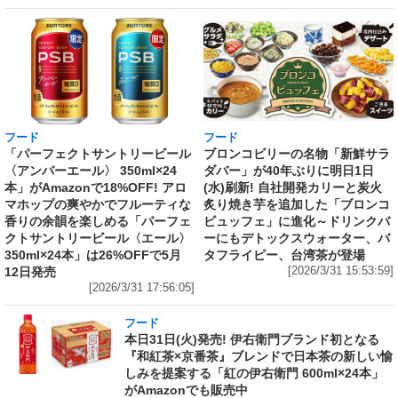
フード
フード
「パーフェクトサントリービール
ブロンコビリーの名物「新鮮サラ
〈アンバーエール〉 350ml×24
ダバー」が40年ぶりに明日1日
本」がAmazonで18%OFF! アロ
(水)刷新! 自社開発カリーと炭火
マホップの爽やかでフルーティな
炙り焼き芋を追加した「ブロンコ
香りの余韻を楽しめる「パーフェ
ビュッフェ」に進化～ドリンクバ
クトサントリービール〈エール〉
ーにもデトックスウォーター、バ
350ml×24本」は26%OFFで5月
タフライピー、台湾茶が登場
12日発売
[2026/3/31 15:53:59]
[2026/3/31 17:56:05]
フード
本日31日(火)発売! 伊右衛門ブランド初となる
『和紅茶×京番茶』ブレンドで日本茶の新しい愉
しみを提案する「紅の伊右衛門 600ml×24本」
がAmazonでも販売中