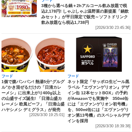
フード
3種から選べる鍋＋2hアルコール飲み放題で税
込2,178円! しゃぶしゃぶ温野菜の新提案「鍋飲
みセット」が平日限定で販売～ソフトドリンク
飲み放題なら税込1,738円
[2026/3/30 23:45:36]
フード
フード
1個で腹パンパン! 熱湯5分“グルグ
ネット限定「サッポロ生ビール黒
ル”かき混ぜるだけの「日清カレ
ラベル『エヴァンゲリオン』デザ
ーメシ」に出来上がり400g以上
イン缶 12本セットBOX」の予約
の山盛サイズ誕生! 「日清山盛カ
がAmazonでも実施中 350ml缶
レーメシ 欧風ビーフ」「日清山盛
には「エヴァンゲリオン初号機」
ハヤシメシ デミグラス」が発売
を、500ml缶には「エヴァンゲリ
[2026/3/30 19:25:01]
オン第13号機」のスペシャルデザ
インを採用
[2026/3/30 18:39:38]