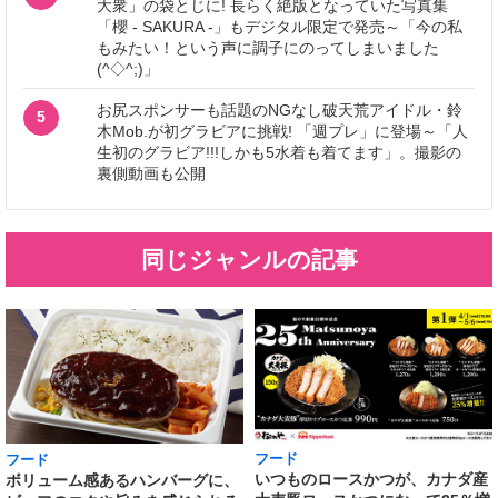
大衆」の袋とじに! 長らく絶版となっていた写真集
「櫻 - SAKURA -」もデジタル限定で発売～「今の私
もみたい！という声に調子にのってしまいました
(^◇^;)」
お尻スポンサーも話題のNGなし破天荒アイドル・鈴
5
木Mob.が初グラビアに挑戦! 「週プレ」に登場～「人
生初のグラビア!!!しかも5水着も着てます」。撮影の
裏側動画も公開
同じジャンルの記事
フード
フード
いつものロースかつが、カナダ産
ボリューム感あるハンバーグに、