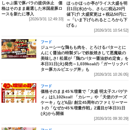
しゃぶ葉で豚バラの提供休止 価
ほっかほっか亭がライス大盛を明
格はそのまま厳選した米国産豚ロ
日1日(水)から、さらに税込20円
ースを新たに導入
値下げ! 大盛変更は＋税込50円に
[2026/3/31 12:49:33]
～「いま下げられるところから下
げる」
[2026/3/31 10:54:52]
フード
ジューシーな鶏もも肉を、とろけるバターとに
んにく醤油の特製ダレで鉄板焼きして悪魔級の
美味しさ! 松屋が「鶏のバター醤油炒め定食」を
本日31日(火)発売～1,039kcalの「ガーリックバ
ター豚カルビエッグ丼」も
[2026/3/31 10:26:05]
フード
価格そのまま45％増量で「大盛 明太子スパゲテ
ィ」は1,102kcal! 「カレー」や「天使のチーズ
ケーキ」など6品! 創立45周年のファミリーマー
トの「なぜか45％増量作戦」2週目が本日31日
(火)から開催
[2026/3/31 09:30:29]