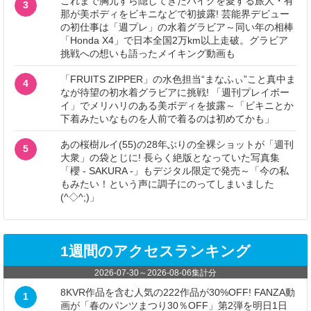
これまで胸元すら隠してきたバイクを愛する旅人・有
3
那が美ボディをビキニなどで初披露! 芸能界デビュー
の初仕事は「週プレ」の水着グラビア～同い年の相棒
「Honda X4」で日本全国2万km以上走破。グラビア
挑戦への想いも語ったメイキング動画も
「FRUITS ZIPPER」の水色担当“まなふぃ”こと真中ま
4
なが待望の初水着グラビアに挑戦! 「週刊プレイボー
イ」でメリハリのある美ボディを披露～「ビキニとか
下着みたいなものを人前で着るのは初めてかも」
あの桜樹ルイ(55)の28年ぶりの全裸ショットが「週刊
5
大衆」の袋とじに! 長らく絶版となっていた写真集
「櫻 - SAKURA -」もデジタル限定で発売～「今の私
もみたい！という声に調子にのってしまいました
(^◇^;)」
1週間のアクセスランキング
2026-07-30
～
2026-08-06
集計分
8KVR作品を含む人気の222作品が30%OFF! FANZA動
1
画が「春のパンツまつり30％OFF」第2弾を明日1日