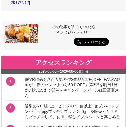
[2017/7/12]
この記事が面白かったら
ネタとぴをフォロー
アクセスランキング
2026-08-05
～
2026-08-06
集計分
8KVR作品を含む人気の222作品が30%OFF! FANZA動
1
画が「春のパンツまつり30％OFF」第2弾を明日1日
(水)朝9:59まで開催～キャンペーンガールは田野憂さ
ん
通常の5.6倍以上、ビッグの2.3倍以上! セブン‐イレブ
2
ンが「Happyプッチンプリン 380g」を販売～もちろ
んプッチンして、お皿に移してプルル～ンと楽しめる