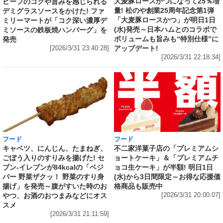
大麦豚ロースかつになって25％増
ビーフのコクや旨みを感じられる
量! 松のや創業25周年記念第1弾
デミグラスソースをかけた! ファ
「大麦豚ロースかつ」が明日1日
ミリーマートが「コク深い濃厚デ
(水)発売～日本ハムとのコラボで
ミソースの鉄板焼ハンバーグ」を
ボリュームも旨みも“特別仕様”に
発売
アップデート!
[2026/3/31 23:40:28]
[2026/3/31 22:18:34]
フード
フード
キャベツ、にんじん、たまねぎ、
不二家洋菓子店の「プレミアムシ
ごぼう入りのすりみを揚げた! セ
ョートケーキ」＆「プレミアムチ
ブン‐イレブンが84kcalの「ベジ
ョコ生ケーキ」が半額! 明日1日
バー 野菜ザクッ！ 野菜のすり身
(水)から3日間限定～お得な応援価
揚げ」を発売～腹がすいた時のお
格商品も販売中
やつ、お酒のおつまみなどにオス
[2026/3/31 20:00:07]
スメ
[2026/3/31 21:11:59]