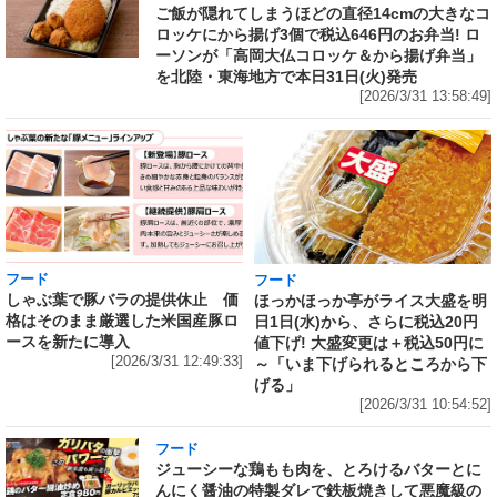
ご飯が隠れてしまうほどの直径14cmの大きなコ
ロッケにから揚げ3個で税込646円のお弁当! ロ
ーソンが「高岡大仏コロッケ＆から揚げ弁当」
を北陸・東海地方で本日31日(火)発売
[2026/3/31 13:58:49]
フード
フード
しゃぶ葉で豚バラの提供休止 価
ほっかほっか亭がライス大盛を明
格はそのまま厳選した米国産豚ロ
日1日(水)から、さらに税込20円
ースを新たに導入
値下げ! 大盛変更は＋税込50円に
[2026/3/31 12:49:33]
～「いま下げられるところから下
げる」
[2026/3/31 10:54:52]
フード
ジューシーな鶏もも肉を、とろけるバターとに
んにく醤油の特製ダレで鉄板焼きして悪魔級の