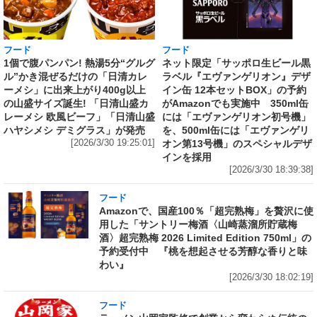
フード
フード
1個で腹パンパン! 熱湯5分“グルグ
ネット限定「サッポロ生ビール黒
ル”かき混ぜるだけの「日清カレ
ラベル『エヴァンゲリオン』デザ
ーメシ」に出来上がり400g以上
イン缶 12本セットBOX」の予約
の山盛サイズ誕生! 「日清山盛カ
がAmazonでも実施中 350ml缶
レーメシ 欧風ビーフ」「日清山盛
には「エヴァンゲリオン初号機」
ハヤシメシ デミグラス」が発売
を、500ml缶には「エヴァンゲリ
[2026/3/30 19:25:01]
オン第13号機」のスペシャルデザ
インを採用
[2026/3/30 18:39:38]
フード
Amazonで、国産100％「超完熟梅」を贅沢に使
用した「サントリー梅酒〈山崎蒸溜所貯蔵梅
酒〉超完熟梅 2026 Limited Edition 750ml」の
予約受付中 『桃を想起させる芳醇な香りと味
わい』
[2026/3/30 18:02:19]
フード