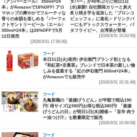
〈アンバーエール〉 350ml×24
ダバー」が40年ぶりに明日1日
本」がAmazonで18%OFF! アロ
(水)刷新! 自社開発カリーと炭火
マホップの爽やかでフルーティな
炙り焼き芋を追加した「ブロンコ
香りの余韻を楽しめる「パーフェ
ビュッフェ」に進化～ドリンクバ
クトサントリービール〈エール〉
ーにもデトックスウォーター、バ
350ml×24本」は26%OFFで5月
タフライピー、台湾茶が登場
12日発売
[2026/3/31 15:53:59]
[2026/3/31 17:56:05]
フード
本日31日(火)発売! 伊右衛門ブランド初となる
『和紅茶×京番茶』ブレンドで日本茶の新しい愉
しみを提案する「紅の伊右衛門 600ml×24本」
がAmazonでも販売中
[2026/3/31 15:31:49]
フード
丸亀製麺の「釜揚げうどん」が半額で税込190
円! 得サイズは390円お得な税込380円! 「釜揚
げうどんの日」が明日1日(水)開催～「旨辛 肉ラ
ー油つけ汁」も数量限定で販売
[2026/3/31 15:04:04]
フード