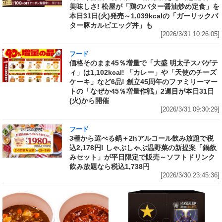
美味しさ! 松屋が「鶏のバター醤油炒め定食」を
本日31日(火)発売～1,039kcalの「ガーリックバ
ター豚カルビエッグ丼」も
[2026/3/31 10:26:05]
フード
価格そのまま45％増量で「大盛 明太子スパゲテ
ィ」は1,102kcal! 「カレー」や「天使のチーズ
ケーキ」など6品! 創立45周年のファミリーマー
トの「なぜか45％増量作戦」2週目が本日31日
(火)から開催
[2026/3/31 09:30:29]
フード
3種から選べる鍋＋2hアルコール飲み放題で税
込2,178円! しゃぶしゃぶ温野菜の新提案「鍋飲
みセット」が平日限定で販売～ソフトドリンク
飲み放題なら税込1,738円
[2026/3/30 23:45:36]