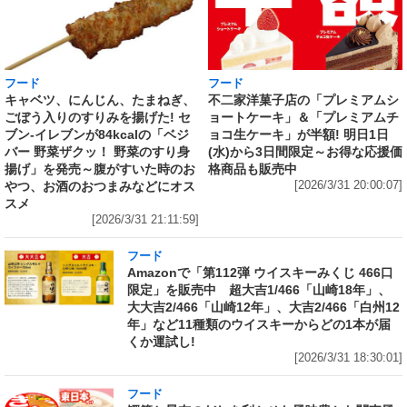
フード
フード
キャベツ、にんじん、たまねぎ、
不二家洋菓子店の「プレミアムシ
ごぼう入りのすりみを揚げた! セ
ョートケーキ」＆「プレミアムチ
ブン‐イレブンが84kcalの「ベジ
ョコ生ケーキ」が半額! 明日1日
バー 野菜ザクッ！ 野菜のすり身
(水)から3日間限定～お得な応援価
揚げ」を発売～腹がすいた時のお
格商品も販売中
やつ、お酒のおつまみなどにオス
[2026/3/31 20:00:07]
スメ
[2026/3/31 21:11:59]
フード
Amazonで「第112弾 ウイスキーみくじ 466口
限定」を販売中 超大吉1/466「山崎18年」、
大大吉2/466「山崎12年」、大吉2/466「白州12
年」など11種類のウイスキーからどの1本が届
くか運試し!
[2026/3/31 18:30:01]
フード