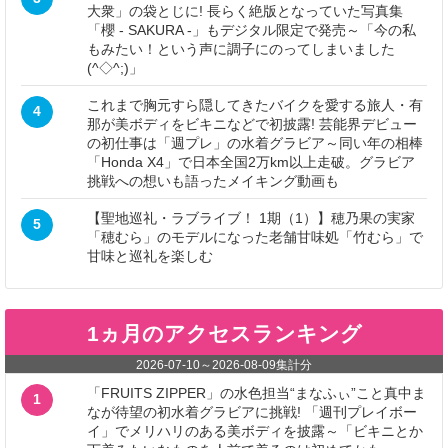
大衆」の袋とじに! 長らく絶版となっていた写真集
「櫻 - SAKURA -」もデジタル限定で発売～「今の私
もみたい！という声に調子にのってしまいました
(^◇^;)」
これまで胸元すら隠してきたバイクを愛する旅人・有
4
那が美ボディをビキニなどで初披露! 芸能界デビュー
の初仕事は「週プレ」の水着グラビア～同い年の相棒
「Honda X4」で日本全国2万km以上走破。グラビア
挑戦への想いも語ったメイキング動画も
【聖地巡礼・ラブライブ！ 1期（1）】穂乃果の実家
5
「穂むら」のモデルになった老舗甘味処「竹むら」で
甘味と巡礼を楽しむ
1ヵ月のアクセスランキング
2026-07-10
～
2026-08-09
集計分
「FRUITS ZIPPER」の水色担当“まなふぃ”こと真中ま
1
なが待望の初水着グラビアに挑戦! 「週刊プレイボー
イ」でメリハリのある美ボディを披露～「ビキニとか