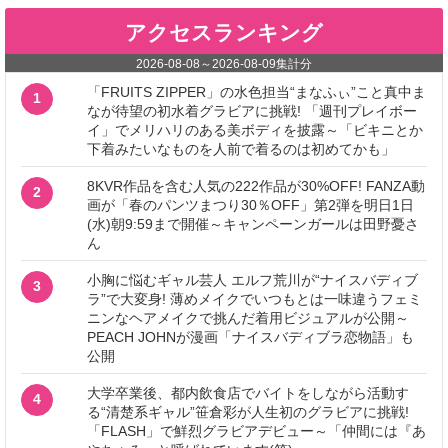
アクセスランキング
2026-08-08
～
2026-08-09
集計分
「FRUITS ZIPPER」の水色担当“まなふぃ”こと真中ま
1
なが待望の初水着グラビアに挑戦! 「週刊プレイボー
イ」でメリハリのある美ボディを披露～「ビキニとか
下着みたいなものを人前で着るのは初めてかも」
8KVR作品を含む人気の222作品が30%OFF! FANZA動
2
画が「春のパンツまつり30％OFF」第2弾を明日1日
(水)朝9:59まで開催～キャンペーンガールは田野憂さ
ん
小胸に悩むギャル芸人 エルフ荒川が“ナイスバディブ
3
ラ”で大変身! 薄めメイクでいつもとは一味違うフェミ
ニンなヘアメイクで挑んだ着用ビジュアルが公開～
PEACH JOHNが漫画「ナイスバディブラ恋物語」も
公開
大学卒業後、都内飲食店でバイトをしながら活動す
4
る“清楚系ギャル”笹倉彩が人生初のグラビアに挑戦!
「FLASH」で鮮烈グラビアデビュー～「仲間には『あ