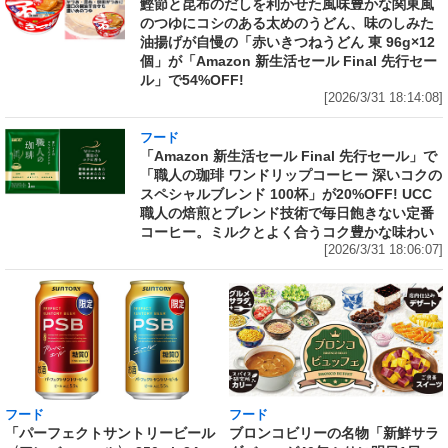
鰹節と昆布のだしを利かせた風味豊かな関東風
のつゆにコシのある太めのうどん、味のしみた
油揚げが自慢の「赤いきつねうどん 東 96g×12
個」が「Amazon 新生活セール Final 先行セー
ル」で54%OFF!
[2026/3/31 18:14:08]
フード
「Amazon 新生活セール Final 先行セール」で
「職人の珈琲 ワンドリップコーヒー 深いコクの
スペシャルブレンド 100杯」が20%OFF! UCC
職人の焙煎とブレンド技術で毎日飽きない定番
コーヒー。ミルクとよく合うコク豊かな味わい
[2026/3/31 18:06:07]
フード
フード
「パーフェクトサントリービール
ブロンコビリーの名物「新鮮サラ