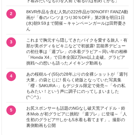
下着みたいなものを人前で着るのは初めてかも」
8KVR作品を含む人気の222作品が30%OFF! FANZA動
2
画が「春のパンツまつり30％OFF」第2弾を明日1日
(水)朝9:59まで開催～キャンペーンガールは田野憂さ
ん
これまで胸元すら隠してきたバイクを愛する旅人・有
3
那が美ボディをビキニなどで初披露! 芸能界デビュー
の初仕事は「週プレ」の水着グラビア～同い年の相棒
「Honda X4」で日本全国2万km以上走破。グラビア
挑戦への想いも語ったメイキング動画も
あの桜樹ルイ(55)の28年ぶりの全裸ショットが「週刊
4
大衆」の袋とじに! 長らく絶版となっていた写真集
「櫻 - SAKURA -」もデジタル限定で発売～「今の私
もみたい！という声に調子にのってしまいました
(^◇^;)」
お尻スポンサーも話題のNGなし破天荒アイドル・鈴
5
木Mob.が初グラビアに挑戦! 「週プレ」に登場～「人
生初のグラビア!!!しかも5水着も着てます」。撮影の
裏側動画も公開