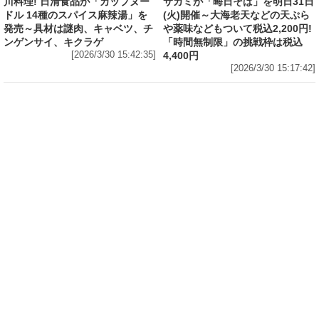
川料理! 日清食品が「カップヌー
サガミが「晦日そば」を明日31日
ドル 14種のスパイス麻辣湯」を
(火)開催～大海老天などの天ぷら
発売～具材は謎肉、キャベツ、チ
や薬味などもついて税込2,200円!
ンゲンサイ、キクラゲ
「時間無制限」の挑戦枠は税込
[2026/3/30 15:42:35]
4,400円
[2026/3/30 15:17:42]
フード
熱湯5分でふっくら白ご飯! カレーや納豆、牛丼
の具も余裕で入ってお皿いらずの新提案! 「日清
ふっくら釜炊き ごはん」が本日30日(月)発売～
常温で1年保存可能。電子レンジがないオフィス
やアウトドアでも活用できる!
[2026/3/30 14:17:14]
フード
ラフテーやソーキそば、サーターアンダギーな
ども含む80品以上が食べ放題! 沖縄初の朝食ビ
ュッフェも楽しめるロイヤルホスト「那覇国際
通り店」がオープン～グランドメニューには泡
盛やオリオンビールも
[2026/3/30 13:05:00]
フード