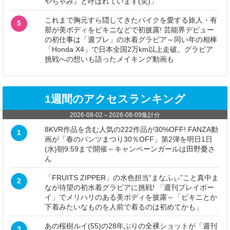
やちゃみ』と呼ばれています(笑)」
これまで胸元すら隠してきたバイクを愛する旅人・有
5
那が美ボディをビキニなどで初披露! 芸能界デビュー
の初仕事は「週プレ」の水着グラビア～同い年の相棒
「Honda X4」で日本全国2万km以上走破。グラビア
挑戦への想いも語ったメイキング動画も
1週間のアクセスランキング
2026-08-02
～
2026-08-09
集計分
8KVR作品を含む人気の222作品が30%OFF! FANZA動
1
画が「春のパンツまつり30％OFF」第2弾を明日1日
(水)朝9:59まで開催～キャンペーンガールは田野憂さ
ん
「FRUITS ZIPPER」の水色担当“まなふぃ”こと真中ま
2
なが待望の初水着グラビアに挑戦! 「週刊プレイボー
イ」でメリハリのある美ボディを披露～「ビキニとか
下着みたいなものを人前で着るのは初めてかも」
あの桜樹ルイ(55)の28年ぶりの全裸ショットが「週刊
3