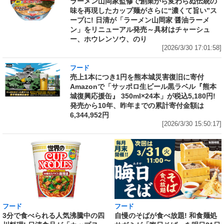
ラーメン山岡家監修で創業から変わらぬ伝統の
味を再現したカップ麺がさらに“濃くて旨い”ス
ープに! 日清が「ラーメン山岡家 醤油ラーメ
ン」をリニューアル発売～具材はチャーシュ
ー、ホウレンソウ、のり
[2026/3/30 17:01:58]
フード
売上1本につき1円を熊本城災害復旧に寄付
Amazonで「サッポロ生ビール黒ラベル『熊本
城復興応援缶』 350ml×24本」が税込5,180円!
発売から10年、昨年までの累計寄付金額は
6,344,952円
[2026/3/30 15:50:17]
フード
フード
3分で食べられる人気沸騰中の四
自慢のそばが食べ放題! 和食麺処