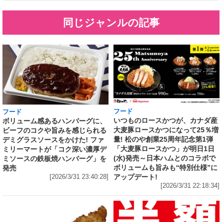
同じジャンルの記事
フード
フード
いつものロースかつが、カナダ産
ボリューム感あるハンバーグに、
大麦豚ロースかつになって25％増
ビーフのコクや旨みを感じられる
量! 松のや創業25周年記念第1弾
デミグラスソースをかけた! ファ
「大麦豚ロースかつ」が明日1日
ミリーマートが「コク深い濃厚デ
(水)発売～日本ハムとのコラボで
ミソースの鉄板焼ハンバーグ」を
ボリュームも旨みも“特別仕様”に
発売
アップデート!
[2026/3/31 23:40:28]
[2026/3/31 22:18:34]