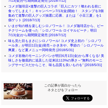
7/13(金)から期間限定発売 [2018/7/12]
コメダ珈琲店×進撃の巨人コラボ「巨人にカツ！喰われる前に
食ってしまえ！」キャンペーン7/13(金)開始！ スタンプを3個
集めて進撃の巨人グッズ抽選に応募、または「小豆三夏」を1
個ゲット [2018/7/13]
いまが旬の桃を楽しむシロノワール！ コメダ珈琲店から、ピー
チクリームを使った「シロノワール ロイヤルピーチ」明日
7/13(金)から期間限定発売 [2018/7/12]
味も見た目もまさにシロノワール! コメダ史上初の「シロノワ
ール氷」が明日1日(金)発売～かき氷や、季節の「シロノワール
爽夏」など夏メニュー同時発売 [2018/5/31]
コメダ名物のモーニングパンが明日6月1日(金)から厚くなる! 美
味しさを徹底的に追及した従来比113%の厚さ～“無料のモーニ
ングサービスだからこそ、味も品質も良いものを” [2018/5/31]
この記事が面白かったら
ネタとぴをフォロー