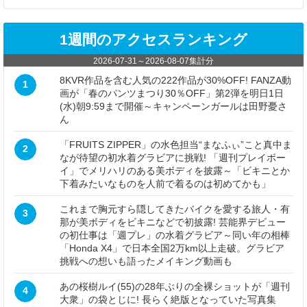
1週間のアクセスランキング
2026-07-31
～
2026-08-07
集計分
8KVR作品を含む人気の222作品が30%OFF! FANZA動
1
画が「春のパンツまつり30％OFF」第2弾を明日1日
(水)朝9:59まで開催～キャンペーンガールは田野憂さ
ん
「FRUITS ZIPPER」の水色担当“まなふぃ”こと真中ま
2
なが待望の初水着グラビアに挑戦! 「週刊プレイボー
イ」でメリハリのある美ボディを披露～「ビキニとか
下着みたいなものを人前で着るのは初めてかも」
これまで胸元すら隠してきたバイクを愛する旅人・有
3
那が美ボディをビキニなどで初披露! 芸能界デビュー
の初仕事は「週プレ」の水着グラビア～同い年の相棒
「Honda X4」で日本全国2万km以上走破。グラビア
挑戦への想いも語ったメイキング動画も
あの桜樹ルイ(55)の28年ぶりの全裸ショットが「週刊
4
大衆」の袋とじに! 長らく絶版となっていた写真集