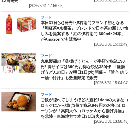
12日発売
[2026/3/31 15:53:59]
[2026/3/31 17:56:05]
フード
本日31日(火)発売! 伊右衛門ブランド初となる
『和紅茶×京番茶』ブレンドで日本茶の新しい愉
しみを提案する「紅の伊右衛門 600ml×24本」
がAmazonでも販売中
[2026/3/31 15:31:49]
フード
丸亀製麺の「釜揚げうどん」が半額で税込190
円! 得サイズは390円お得な税込380円! 「釜揚
げうどんの日」が明日1日(水)開催～「旨辛 肉ラ
ー油つけ汁」も数量限定で販売
[2026/3/31 15:04:04]
フード
ご飯が隠れてしまうほどの直径14cmの大きなコ
ロッケにから揚げ3個で税込646円のお弁当! ロ
ーソンが「高岡大仏コロッケ＆から揚げ弁当」
を北陸・東海地方で本日31日(火)発売
[2026/3/31 13:58:49]