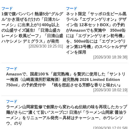
ーメシ」に出来上がり400g以上
イン缶 12本セットBOX」の予約
の山盛サイズ誕生! 「日清山盛カ
がAmazonでも実施中 350ml缶
レーメシ 欧風ビーフ」「日清山盛
には「エヴァンゲリオン初号機」
ハヤシメシ デミグラス」が発売
を、500ml缶には「エヴァンゲリ
[2026/3/30 19:25:01]
オン第13号機」のスペシャルデザ
インを採用
[2026/3/30 18:39:38]
フード
Amazonで、国産100％「超完熟梅」を贅沢に使用した「サントリ
ー梅酒〈山崎蒸溜所貯蔵梅酒〉超完熟梅 2026 Limited Edition
750ml」の予約受付中 『桃を想起させる芳醇な香りと味わい』
[2026/3/30 18:02:19]
フード
ラーメン山岡家監修で創業から変わらぬ伝統の味を再現したカップ
麺がさらに“濃くて旨い”スープに! 日清が「ラーメン山岡家 醤油ラ
ーメン」をリニューアル発売～具材はチャーシュー、ホウレンソ
ウ、のり
[2026/3/30 17:01:58]
フード
売上1本につき1円を熊本城災害復旧に寄付 Amazonで「サッポロ