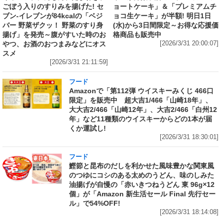
ごぼう入りのすりみを揚げた! セ
ョートケーキ」＆「プレミアムチ
ブン‐イレブンが84kcalの「ベジ
ョコ生ケーキ」が半額! 明日1日
バー 野菜ザクッ！ 野菜のすり身
(水)から3日間限定～お得な応援価
揚げ」を発売～腹がすいた時のお
格商品も販売中
やつ、お酒のおつまみなどにオス
[2026/3/31 20:00:07]
スメ
[2026/3/31 21:11:59]
フード
Amazonで「第112弾 ウイスキーみくじ 466口
限定」を販売中 超大吉1/466「山崎18年」、
大大吉2/466「山崎12年」、大吉2/466「白州12
年」など11種類のウイスキーからどの1本が届
くか運試し!
[2026/3/31 18:30:01]
フード
鰹節と昆布のだしを利かせた風味豊かな関東風
のつゆにコシのある太めのうどん、味のしみた
油揚げが自慢の「赤いきつねうどん 東 96g×12
個」が「Amazon 新生活セール Final 先行セー
ル」で54%OFF!
[2026/3/31 18:14:08]