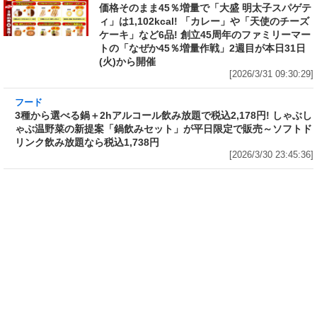
価格そのまま45％増量で「大盛 明太子スパゲテ
ィ」は1,102kcal! 「カレー」や「天使のチーズ
ケーキ」など6品! 創立45周年のファミリーマー
トの「なぜか45％増量作戦」2週目が本日31日
(火)から開催
[2026/3/31 09:30:29]
フード
3種から選べる鍋＋2hアルコール飲み放題で税
込2,178円! しゃぶしゃぶ温野菜の新提案「鍋飲
みセット」が平日限定で販売～ソフトドリンク
飲み放題なら税込1,738円
[2026/3/30 23:45:36]
フード
フード
1個で腹パンパン! 熱湯5分“グルグ
ネット限定「サッポロ生ビール黒
ル”かき混ぜるだけの「日清カレ
ラベル『エヴァンゲリオン』デザ