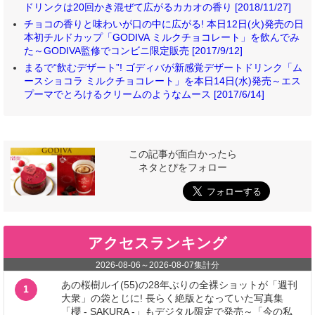
ドリンクは20回かき混ぜて広がるカカオの香り [2018/11/27]
チョコの香りと味わいが口の中に広がる! 本日12日(火)発売の日
本初チルドカップ「GODIVA ミルクチョコレート」を飲んでみ
た～GODIVA監修でコンビニ限定販売 [2017/9/12]
まるで“飲むデザート”! ゴディバが新感覚デザートドリンク「ム
ースショコラ ミルクチョコレート」を本日14日(水)発売～エス
プーマでとろけるクリームのようなムース [2017/6/14]
この記事が面白かったら
ネタとぴをフォロー
アクセスランキング
2026-08-06
～
2026-08-07
集計分
あの桜樹ルイ(55)の28年ぶりの全裸ショットが「週刊
1
大衆」の袋とじに! 長らく絶版となっていた写真集
「櫻 - SAKURA -」もデジタル限定で発売～「今の私