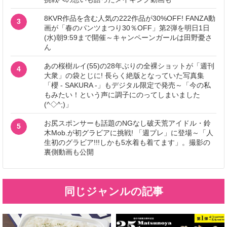
8KVR作品を含む人気の222作品が30%OFF! FANZA動
3
画が「春のパンツまつり30％OFF」第2弾を明日1日
(水)朝9:59まで開催～キャンペーンガールは田野憂さ
ん
あの桜樹ルイ(55)の28年ぶりの全裸ショットが「週刊
4
大衆」の袋とじに! 長らく絶版となっていた写真集
「櫻 - SAKURA -」もデジタル限定で発売～「今の私
もみたい！という声に調子にのってしまいました
(^◇^;)」
お尻スポンサーも話題のNGなし破天荒アイドル・鈴
5
木Mob.が初グラビアに挑戦! 「週プレ」に登場～「人
生初のグラビア!!!しかも5水着も着てます」。撮影の
裏側動画も公開
同じジャンルの記事