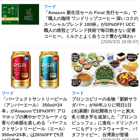
フード
「Amazon 新生活セール Final 先行セール」で
「職人の珈琲 ワンドリップコーヒー 深いコクの
スペシャルブレンド 100杯」が20%OFF! UCC
職人の焙煎とブレンド技術で毎日飽きない定番
コーヒー。ミルクとよく合うコク豊かな味わい
[2026/3/31 18:06:07]
フード
フード
「パーフェクトサントリービール
ブロンコビリーの名物「新鮮サラ
〈アンバーエール〉 350ml×24
ダバー」が40年ぶりに明日1日
本」がAmazonで18%OFF! アロ
(水)刷新! 自社開発カリーと炭火
マホップの爽やかでフルーティな
炙り焼き芋を追加した「ブロンコ
香りの余韻を楽しめる「パーフェ
ビュッフェ」に進化～ドリンクバ
クトサントリービール〈エール〉
ーにもデトックスウォーター、バ
350ml×24本」は26%OFFで5月
タフライピー、台湾茶が登場