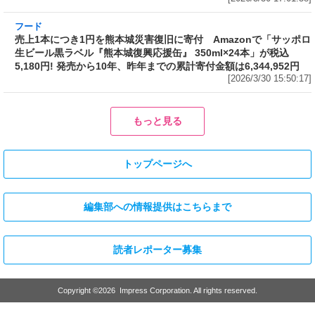
生ビール黒ラベル『熊本城復興応援缶』 350ml×24本」が税込
5,180円! 発売から10年、昨年までの累計寄付金額は6,344,952円
[2026/3/30 15:50:17]
フード
フード
3分で食べられる人気沸騰中の四
自慢のそばが食べ放題! 和食麺処
川料理! 日清食品が「カップヌー
サガミが「晦日そば」を明日31日
ドル 14種のスパイス麻辣湯」を
(火)開催～大海老天などの天ぷら
発売～具材は謎肉、キャベツ、チ
や薬味などもついて税込2,200円!
ンゲンサイ、キクラゲ
「時間無制限」の挑戦枠は税込
[2026/3/30 15:42:35]
4,400円
[2026/3/30 15:17:42]
フード
熱湯5分でふっくら白ご飯! カレーや納豆、牛丼の具も余裕で入って
お皿いらずの新提案! 「日清ふっくら釜炊き ごはん」が本日30日
(月)発売～常温で1年保存可能。電子レンジがないオフィスやアウ
トドアでも活用できる!
[2026/3/30 14:17:14]
フード
ラフテーやソーキそば、サーターアンダギーなども含む80品以上が
食べ放題! 沖縄初の朝食ビュッフェも楽しめるロイヤルホスト「那