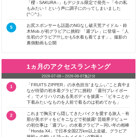
「櫻 - SAKURA -」もデジタル限定で発売～「今の私
もみたい！という声に調子にのってしまいました
(^◇^;)」
お尻スポンサーも話題のNGなし破天荒アイドル・鈴
5
木Mob.が初グラビアに挑戦! 「週プレ」に登場～「人
生初のグラビア!!!しかも5水着も着てます」。撮影の
裏側動画も公開
1ヵ月のアクセスランキング
2026-07-08
～
2026-08-07
集計分
「FRUITS ZIPPER」の水色担当“まなふぃ”こと真中ま
1
なが待望の初水着グラビアに挑戦! 「週刊プレイボー
イ」でメリハリのある美ボディを披露～「ビキニとか
下着みたいなものを人前で着るのは初めてかも」
これまで胸元すら隠してきたバイクを愛する旅人・有
2
那が美ボディをビキニなどで初披露! 芸能界デビュー
の初仕事は「週プレ」の水着グラビア～同い年の相棒
「Honda X4」で日本全国2万km以上走破。グラビア
挑戦への想いも語ったメイキング動画も