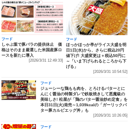
フード
フード
しゃぶ葉で豚バラの提供休止 価
ほっかほっか亭がライス大盛を明
格はそのまま厳選した米国産豚ロ
日1日(水)から、さらに税込20円
ースを新たに導入
値下げ! 大盛変更は＋税込50円に
[2026/3/31 12:49:33]
～「いま下げられるところから下
げる」
[2026/3/31 10:54:52]
フード
ジューシーな鶏もも肉を、とろけるバターとに
んにく醤油の特製ダレで鉄板焼きして悪魔級の
美味しさ! 松屋が「鶏のバター醤油炒め定食」を
本日31日(火)発売～1,039kcalの「ガーリックバ
ター豚カルビエッグ丼」も
[2026/3/31 10:26:05]
フード