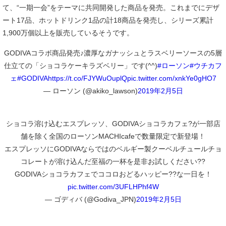
て、“一期一会”をテーマに共同開発した商品を発売。これまでにデザ
ート17品、ホットドリンク1品の計18商品を発売し、シリーズ累計
1,900万個以上を販売しているそうです。
GODIVAコラボ商品発売♪濃厚なガナッシュとラスベリーソースの5層
仕立ての「ショコラケーキラズベリー」です(^^)
#ローソン
#ウチカフ
ェ
#GODIVA
https://t.co/FJYWuOuplQ
pic.twitter.com/xnkYe0gHO7
— ローソン (@akiko_lawson)
2019年2月5日
ショコラ溶け込むエスプレッソ、GODIVAショコラカフェ?が一部店
舗を除く全国のローソンMACHIcafeで数量限定で新登場！
エスプレッソにGODIVAならではのベルギー製クーベルチュールチョ
コレートが溶け込んだ至福の一杯を是非お試しください??
GODIVAショコラカフェでココロおどるハッピー??な一日を！
pic.twitter.com/3UFLHPhf4W
— ゴディバ (@Godiva_JPN)
2019年2月5日