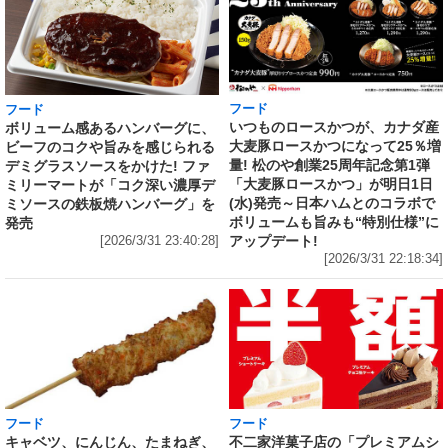
フード
フード
いつものロースかつが、カナダ産
ボリューム感あるハンバーグに、
大麦豚ロースかつになって25％増
ビーフのコクや旨みを感じられる
量! 松のや創業25周年記念第1弾
デミグラスソースをかけた! ファ
「大麦豚ロースかつ」が明日1日
ミリーマートが「コク深い濃厚デ
(水)発売～日本ハムとのコラボで
ミソースの鉄板焼ハンバーグ」を
ボリュームも旨みも“特別仕様”に
発売
アップデート!
[2026/3/31 23:40:28]
[2026/3/31 22:18:34]
フード
フード
キャベツ、にんじん、たまねぎ、
不二家洋菓子店の「プレミアムシ