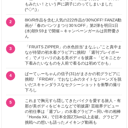
もみたい！という声に調子にのってしまいました
(^◇^;)」
8KVR作品を含む人気の222作品が30%OFF! FANZA動
2
画が「春のパンツまつり30％OFF」第2弾を明日1日
(水)朝9:59まで開催～キャンペーンガールは田野憂さ
ん
「FRUITS ZIPPER」の水色担当“まなふぃ”こと真中ま
3
なが待望の初水着グラビアに挑戦! 「週刊プレイボー
イ」でメリハリのある美ボディを披露～「ビキニとか
下着みたいなものを人前で着るのは初めてかも」
ぱーてぃーちゃんの信子(31)がまさかの初グラビアに
4
挑戦! 「FRIDAY」でおなじみのタイトなジーンズを脱
いだスキャンダラスなセクシーショットを衝撃の撮り
下ろし
これまで胸元すら隠してきたバイクを愛する旅人・有
5
那が美ボディをビキニなどで初披露! 芸能界デビュー
の初仕事は「週プレ」の水着グラビア～同い年の相棒
「Honda X4」で日本全国2万km以上走破。グラビア
挑戦への想いも語ったメイキング動画も