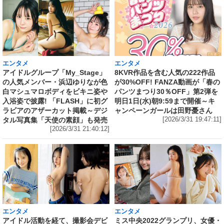
エンタメ
エンタメ
アイドルグループ「My_Stage」
8KVR作品を含む人気の222作品
の人気メンバー・浜辺ゆりなが色
が30%OFF! FANZA動画が「春の
白マシュマロボディをビキニ姿や
パンツまつり30％OFF」第2弾を
入浴姿で披露! 「FLASH」に初グ
明日1日(水)朝9:59まで開催～キ
ラビアのアザーカット掲載～デジ
ャンペーンガールは田野憂さん
タル写真集「天使の素顔」も発売
[2026/3/31 19:47:11]
[2026/3/31 21:40:12]
エンタメ
エンタメ
アイドル活動を経て、撮影会デビ
ミス中央2022グランプリ、女優・