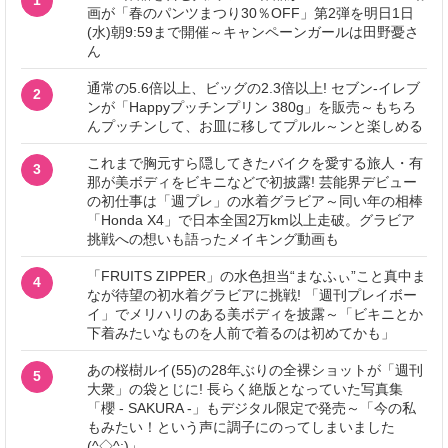
1
画が「春のパンツまつり30％OFF」第2弾を明日1日
(水)朝9:59まで開催～キャンペーンガールは田野憂さ
ん
通常の5.6倍以上、ビッグの2.3倍以上! セブン‐イレブ
2
ンが「Happyプッチンプリン 380g」を販売～もちろ
んプッチンして、お皿に移してプルル～ンと楽しめる
これまで胸元すら隠してきたバイクを愛する旅人・有
3
那が美ボディをビキニなどで初披露! 芸能界デビュー
の初仕事は「週プレ」の水着グラビア～同い年の相棒
「Honda X4」で日本全国2万km以上走破。グラビア
挑戦への想いも語ったメイキング動画も
「FRUITS ZIPPER」の水色担当“まなふぃ”こと真中ま
4
なが待望の初水着グラビアに挑戦! 「週刊プレイボー
イ」でメリハリのある美ボディを披露～「ビキニとか
下着みたいなものを人前で着るのは初めてかも」
あの桜樹ルイ(55)の28年ぶりの全裸ショットが「週刊
5
大衆」の袋とじに! 長らく絶版となっていた写真集
「櫻 - SAKURA -」もデジタル限定で発売～「今の私
もみたい！という声に調子にのってしまいました
(^◇^;)」