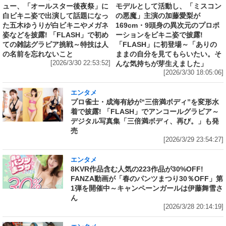
ュー、「オールスター後夜祭」に
モデルとして活動し、「ミスコン
白ビキニ姿で出演して話題になっ
の悪魔」主演の加藤愛梨が
た五木ゆうりが白ビキニやメガネ
169cm・9頭身の異次元のプロポ
姿などを披露! 「FLASH」で初め
ーションをビキニ姿で披露!
ての雑誌グラビア挑戦～特技は人
「FLASH」に初登場～「ありの
の名前を忘れないこと
ままの自分を見てもらいたい。そ
[2026/3/30 22:53:52]
んな気持ちが芽生えました」
[2026/3/30 18:05:06]
エンタメ
プロ雀士・成海有紗が“三倍満ボディ”を変形水
着で披露! 「FLASH」でアンコールグラビア～
デジタル写真集「三倍満ボディ、再び。」も発
売
[2026/3/29 23:54:27]
エンタメ
8KVR作品含む人気の223作品が30%OFF!
FANZA動画が「春のパンツまつり30％OFF」第
1弾を開催中～キャンペーンガールは伊藤舞雪さ
ん
[2026/3/28 20:14:19]