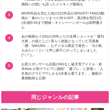
挑戦への想いも語ったメイキング動画も
8KVR作品を含む人気の222作品が30%OFF! FANZA動
3
画が「春のパンツまつり30％OFF」第2弾を明日1日
(水)朝9:59まで開催～キャンペーンガールは田野憂さ
ん
あの桜樹ルイ(55)の28年ぶりの全裸ショットが「週刊
4
大衆」の袋とじに! 長らく絶版となっていた写真集
「櫻 - SAKURA -」もデジタル限定で発売～「今の私
もみたい！という声に調子にのってしまいました
(^◇^;)」
お尻スポンサーも話題のNGなし破天荒アイドル・鈴
5
木Mob.が初グラビアに挑戦! 「週プレ」に登場～「人
生初のグラビア!!!しかも5水着も着てます」。撮影の
裏側動画も公開
同じジャンルの記事