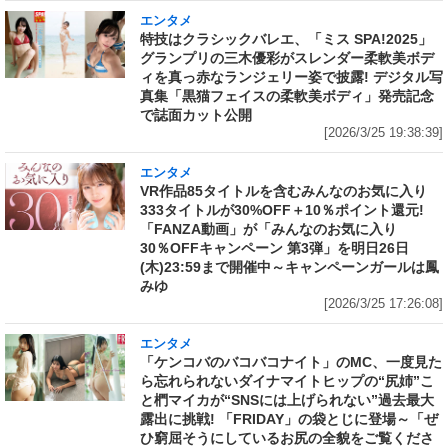
エンタメ
特技はクラシックバレエ、「ミス SPA!2025」
グランプリの三木優彩がスレンダー柔軟美ボデ
ィを真っ赤なランジェリー姿で披露! デジタル写
真集「黒猫フェイスの柔軟美ボディ」発売記念
で誌面カット公開
[2026/3/25 19:38:39]
エンタメ
VR作品85タイトルを含むみんなのお気に入り
333タイトルが30%OFF＋10％ポイント還元!
「FANZA動画」が「みんなのお気に入り
30％OFFキャンペーン 第3弾」を明日26日
(木)23:59まで開催中～キャンペーンガールは鳳
みゆ
[2026/3/25 17:26:08]
エンタメ
「ケンコバのバコバコナイト」のMC、一度見た
ら忘れられないダイナマイトヒップの“尻姉”こ
と椚マイカが“SNSには上げられない”過去最大
露出に挑戦! 「FRIDAY」の袋とじに登場～「ぜ
ひ窮屈そうにしているお尻の全貌をご覧くださ