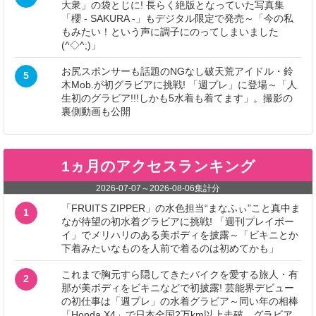
大衆」の袋とじに! 長らく絶版となっていた写真集
「櫻 - SAKURA -」もデジタル限定で発売～「今の私
もみたい！という声に調子にのってしまいました
(^◇^;)」
お尻スポンサーも話題のNGなし破天荒アイドル・鈴
5
木Mob.が初グラビアに挑戦! 「週プレ」に登場～「人
生初のグラビア!!!しかも5水着も着てます」。撮影の
裏側動画も公開
1ヵ月のアクセスランキング
2026-07-07
～
2026-08-06
集計分
「FRUITS ZIPPER」の水色担当“まなふぃ”こと真中ま
1
なが待望の初水着グラビアに挑戦! 「週刊プレイボー
イ」でメリハリのある美ボディを披露～「ビキニとか
下着みたいなものを人前で着るのは初めてかも」
これまで胸元すら隠してきたバイクを愛する旅人・有
2
那が美ボディをビキニなどで初披露! 芸能界デビュー
の初仕事は「週プレ」の水着グラビア～同い年の相棒
「Honda X4」で日本全国2万km以上走破。グラビア