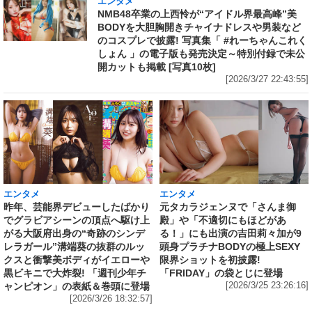
エンタメ
NMB48卒業の上西怜が“アイドル界最高峰”美
BODYを大胆胸開きチャイナドレスや男装など
のコスプレで披露! 写真集「 #れーちゃんこれく
しょん 」の電子版も発売決定～特別付録で未公
開カットも掲載 [写真10枚]
[2026/3/27 22:43:55]
エンタメ
エンタメ
昨年、芸能界デビューしたばかり
元タカラジェンヌで「さんま御
でグラビアシーンの頂点へ駆け上
殿」や「不適切にもほどがあ
がる大阪府出身の“奇跡のシンデ
る！」にも出演の吉田莉々加が9
レラガール”溝端葵の抜群のルッ
頭身プラチナBODYの極上SEXY
クスと衝撃美ボディがイエローや
限界ショットを初披露!
黒ビキニで大炸裂! 「週刊少年チ
「FRIDAY」の袋とじに登場
ャンピオン」の表紙＆巻頭に登場
[2026/3/25 23:26:16]
[2026/3/26 18:32:57]