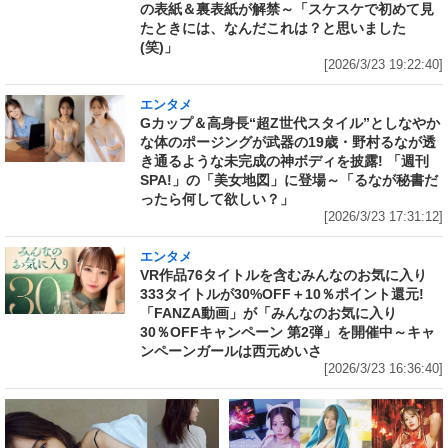
の表紙＆裏表紙が解禁～「スケスケで初めて見
たときには、なんだこれは？と思いました
(笑)」
[2026/3/23 19:22:40]
エンタメ
Gカップ＆高身長“超Z世代スタイル”としなやか
な体のポージングが武器の19歳・野村るなが透
き通るような未完成の神ボディを披露! 「週刊
SPA!」の「美女地図」に登場～「るなが秘書だ
ったら何して欲しい？」
[2026/3/23 17:31:12]
エンタメ
VR作品76タイトルを含むみんなのお気に入り
333タイトルが30%OFF＋10％ポイント還元!
「FANZA動画」が「みんなのお気に入り
30％OFFキャンペーン 第2弾」を開催中～キャ
ンペーンガールは西元めいさ
[2026/3/23 16:36:40]