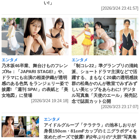
い!」
[2026/3/24 23:41:57]
エンタメ
エンタメ
乃木坂46卒業、舞台けものフレン
「制コレ22」準グランプリの清純
ズRe：「JAPARI STAGE!」や、
派、ショートドラマ主演などで活
ドラマにも出演の相楽伊織が透明
躍する、まもなく20歳の透明感抜
感のある色気 をランジェリー姿で
群の松島かのんが教室でみずみず
披露! 「週刊 SPA!」の表紙と「美
しい美ヒップをあらわに! デジタ
女地図」に登場
ル写真集「天使のエール」発売記
[2026/3/24 19:24:18]
念で誌面カット公開
[2026/3/23 23:17:07]
エンタメ
アイドルグループ「テラテラ」の池本しおりが
身長150cm・81cmFカップのミニグラボディを
攻めたポーズで披露! 約2年ぶりの“大胆”写真集