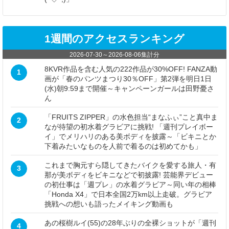
1週間のアクセスランキング
2026-07-30
～
2026-08-06
集計分
8KVR作品を含む人気の222作品が30%OFF! FANZA動
1
画が「春のパンツまつり30％OFF」第2弾を明日1日
(水)朝9:59まで開催～キャンペーンガールは田野憂さ
ん
「FRUITS ZIPPER」の水色担当“まなふぃ”こと真中ま
2
なが待望の初水着グラビアに挑戦! 「週刊プレイボー
イ」でメリハリのある美ボディを披露～「ビキニとか
下着みたいなものを人前で着るのは初めてかも」
これまで胸元すら隠してきたバイクを愛する旅人・有
3
那が美ボディをビキニなどで初披露! 芸能界デビュー
の初仕事は「週プレ」の水着グラビア～同い年の相棒
「Honda X4」で日本全国2万km以上走破。グラビア
挑戦への想いも語ったメイキング動画も
あの桜樹ルイ(55)の28年ぶりの全裸ショットが「週刊
4