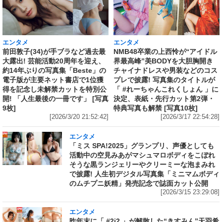
エンタメ
エンタメ
前田敦子(34)が手ブラなど過去最
NMB48卒業の上西怜が“アイドル
大露出! 芸能活動20周年を迎え、
界最高峰”美BODYを大胆胸開き
約14年ぶりの写真集「Beste」の
チャイナドレスや男装などのコス
電子版が主要ネット書店で1位獲
プレで披露! 写真集のタイトルが
得を記念し未解禁カットを特別公
「 #れーちゃんこれくしょん 」に
開! 「人生最後の一冊です」 [写真
決定、表紙・先行カット第2弾・
9枚]
特典写真も解禁 [写真10枚]
[2026/3/20 21:52:42]
[2026/3/17 22:54:28]
エンタメ
「ミス SPA!2025」グランプリ、声優としても
活動中の空見みあがマシュマロボディをこぼれ
そうな黒ランジェリーやクリーミーな泡まみれ
で披露! 人生初デジタル写真集「ミニマムボディ
のムチプニ妖精」発売記念で誌面カット公開
[2026/3/15 23:29:08]
エンタメ
昨年末に「 #2i2 」が解散した“きすみん”天羽希