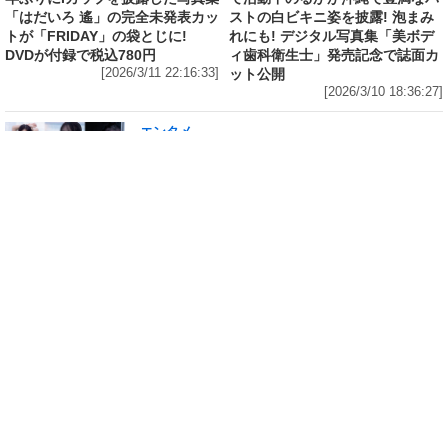
「はだいろ 遙」の完全未発表カッ
ストの白ビキニ姿を披露! 泡まみ
トが「FRIDAY」の袋とじに!
れにも! デジタル写真集「美ボデ
DVDが付録で税込780円
ィ歯科衛生士」発売記念で誌面カ
[2026/3/11 22:16:33]
ット公開
[2026/3/10 18:36:27]
エンタメ
修学旅行の3日前に“下着案件”で高校退学、あ
の“悲運の事件”のヒロイン、N高卒業のちーま
きが“たわわなボディ”を紐パン純白ビキニで披
露! 「週刊 SPA!」の表紙と美女地図に登場
[2026/3/8 23:18:57]
エンタメ
「メイビーME」のピンク色担当、アイドル界の
超新星・桜井ももが桃肌のド迫力ボディをラン
ジェリー姿で披露! 「週刊 SPA!」のグラビア界
の次世代スターを発掘する「美女検索」に登場
[2026/3/7 14:00:51]
エンタメ
「子宮恋愛」出演、「水ダウ」でクロちゃんを
悩殺しまくった、理系大学卒業・脱サラグラド