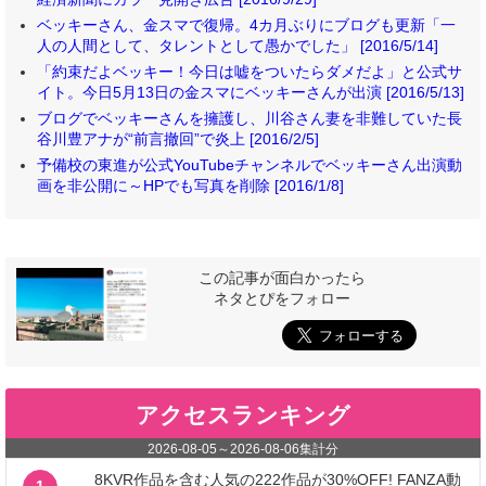
ベッキーさん、金スマで復帰。4カ月ぶりにブログも更新「一
人の人間として、タレントとして愚かでした」 [2016/5/14]
「約束だよベッキー！今日は嘘をついたらダメだよ」と公式サ
イト。今日5月13日の金スマにベッキーさんが出演 [2016/5/13]
ブログでベッキーさんを擁護し、川谷さん妻を非難していた長
谷川豊アナが“前言撤回”で炎上 [2016/2/5]
予備校の東進が公式YouTubeチャンネルでベッキーさん出演動
画を非公開に～HPでも写真を削除 [2016/1/8]
この記事が面白かったら
ネタとぴをフォロー
アクセスランキング
2026-08-05
～
2026-08-06
集計分
8KVR作品を含む人気の222作品が30%OFF! FANZA動