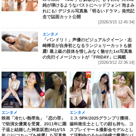
純が弾けるようなバストにヘッドフォン! 泡まみ
れにも! デジタル写真集「明るいドラマ」発売記
念で誌面カット公開
[2026/3/15 12:45:34]
エンタメ
「バンドリ！」声優のビジュアルクイーン・志
崎樺音が自身初となるランジェリーカットも披
露! 最上級の肢体を惜しみなく魅せた1st写真集
の先行イメージカットが「FRIDAY」に掲載
[2026/3/12 22:36:14]
エンタメ
エンタメ
映画「冷たい熱帯魚」「恋の罪」
ミス SPA!2025グランプリ獲得、
で助演女優賞を受賞、2011年に園
歯科衛生士としての顔も持ち、コ
子温と結婚した神楽坂恵(44)が15
スプレイヤー＆撮影会モデルとし
年ぶりにIカップを披露した写真集
て活動中のるかが沖縄で豊満なバ