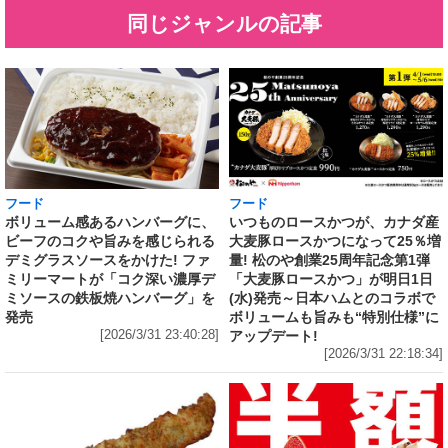
同じジャンルの記事
フード
フード
いつものロースかつが、カナダ産
ボリューム感あるハンバーグに、
大麦豚ロースかつになって25％増
ビーフのコクや旨みを感じられる
量! 松のや創業25周年記念第1弾
デミグラスソースをかけた! ファ
「大麦豚ロースかつ」が明日1日
ミリーマートが「コク深い濃厚デ
(水)発売～日本ハムとのコラボで
ミソースの鉄板焼ハンバーグ」を
ボリュームも旨みも“特別仕様”に
発売
アップデート!
[2026/3/31 23:40:28]
[2026/3/31 22:18:34]