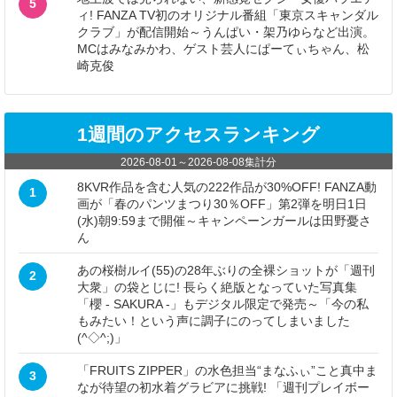
5
ィ! FANZA TV初のオリジナル番組「東京スキャンダル
クラブ」が配信開始～うんぱい・架乃ゆらなど出演。
MCはみなみかわ、ゲスト芸人にぱーてぃちゃん、松
崎克俊
1週間のアクセスランキング
2026-08-01
～
2026-08-08
集計分
8KVR作品を含む人気の222作品が30%OFF! FANZA動
1
画が「春のパンツまつり30％OFF」第2弾を明日1日
(水)朝9:59まで開催～キャンペーンガールは田野憂さ
ん
あの桜樹ルイ(55)の28年ぶりの全裸ショットが「週刊
2
大衆」の袋とじに! 長らく絶版となっていた写真集
「櫻 - SAKURA -」もデジタル限定で発売～「今の私
もみたい！という声に調子にのってしまいました
(^◇^;)」
「FRUITS ZIPPER」の水色担当“まなふぃ”こと真中ま
3
なが待望の初水着グラビアに挑戦! 「週刊プレイボー