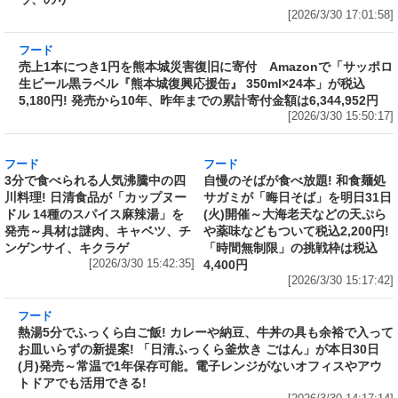
ープに! 日清が「ラーメン山岡家 醤油ラーメ
ン」をリニューアル発売～具材はチャーシュ
ー、ホウレンソウ、のり
[2026/3/30 17:01:58]
フード
売上1本につき1円を熊本城災害復旧に寄付
Amazonで「サッポロ生ビール黒ラベル『熊本
城復興応援缶』 350ml×24本」が税込5,180円!
発売から10年、昨年までの累計寄付金額は
6,344,952円
[2026/3/30 15:50:17]
フード
フード
3分で食べられる人気沸騰中の四
自慢のそばが食べ放題! 和食麺処
川料理! 日清食品が「カップヌー
サガミが「晦日そば」を明日31日
ドル 14種のスパイス麻辣湯」を
(火)開催～大海老天などの天ぷら