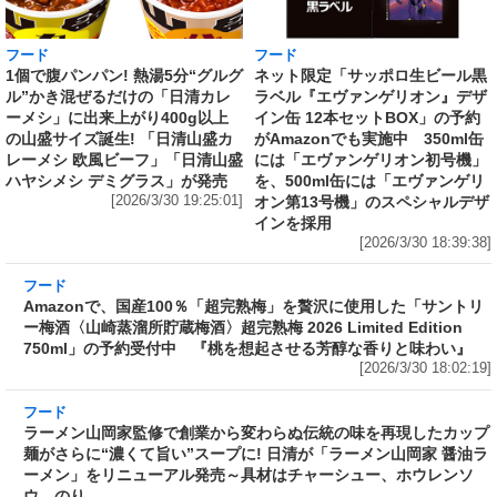
フード
フード
1個で腹パンパン! 熱湯5分“グルグ
ネット限定「サッポロ生ビール黒
ル”かき混ぜるだけの「日清カレ
ラベル『エヴァンゲリオン』デザ
ーメシ」に出来上がり400g以上
イン缶 12本セットBOX」の予約
の山盛サイズ誕生! 「日清山盛カ
がAmazonでも実施中 350ml缶
レーメシ 欧風ビーフ」「日清山盛
には「エヴァンゲリオン初号機」
ハヤシメシ デミグラス」が発売
を、500ml缶には「エヴァンゲリ
[2026/3/30 19:25:01]
オン第13号機」のスペシャルデザ
インを採用
[2026/3/30 18:39:38]
フード
Amazonで、国産100％「超完熟梅」を贅沢に使
用した「サントリー梅酒〈山崎蒸溜所貯蔵梅
酒〉超完熟梅 2026 Limited Edition 750ml」の
予約受付中 『桃を想起させる芳醇な香りと味
わい』
[2026/3/30 18:02:19]
フード
ラーメン山岡家監修で創業から変わらぬ伝統の
味を再現したカップ麺がさらに“濃くて旨い”ス