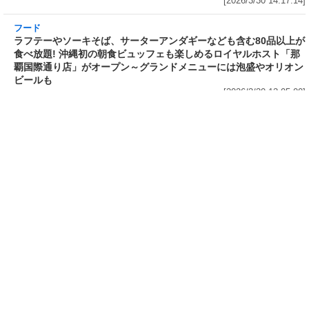
発売～具材は謎肉、キャベツ、チ
や薬味などもついて税込2,200円!
ンゲンサイ、キクラゲ
「時間無制限」の挑戦枠は税込
[2026/3/30 15:42:35]
4,400円
[2026/3/30 15:17:42]
フード
熱湯5分でふっくら白ご飯! カレーや納豆、牛丼
の具も余裕で入ってお皿いらずの新提案! 「日清
ふっくら釜炊き ごはん」が本日30日(月)発売～
常温で1年保存可能。電子レンジがないオフィス
やアウトドアでも活用できる!
[2026/3/30 14:17:14]
フード
ラフテーやソーキそば、サーターアンダギーな
ども含む80品以上が食べ放題! 沖縄初の朝食ビ
ュッフェも楽しめるロイヤルホスト「那覇国際
通り店」がオープン～グランドメニューには泡
盛やオリオンビールも
[2026/3/30 13:05:00]
フード
研究所で発見された50年前の「どん兵衛」レシ