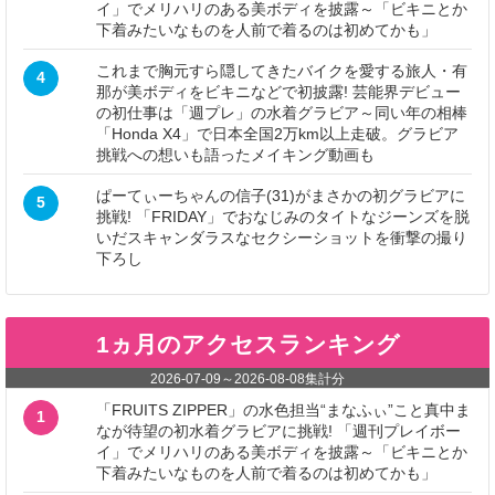
イ」でメリハリのある美ボディを披露～「ビキニとか
下着みたいなものを人前で着るのは初めてかも」
これまで胸元すら隠してきたバイクを愛する旅人・有
4
那が美ボディをビキニなどで初披露! 芸能界デビュー
の初仕事は「週プレ」の水着グラビア～同い年の相棒
「Honda X4」で日本全国2万km以上走破。グラビア
挑戦への想いも語ったメイキング動画も
ぱーてぃーちゃんの信子(31)がまさかの初グラビアに
5
挑戦! 「FRIDAY」でおなじみのタイトなジーンズを脱
いだスキャンダラスなセクシーショットを衝撃の撮り
下ろし
1ヵ月のアクセスランキング
2026-07-09
～
2026-08-08
集計分
「FRUITS ZIPPER」の水色担当“まなふぃ”こと真中ま
1
なが待望の初水着グラビアに挑戦! 「週刊プレイボー
イ」でメリハリのある美ボディを披露～「ビキニとか
下着みたいなものを人前で着るのは初めてかも」