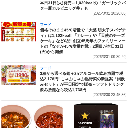
本日31日(火)発売～1,039kcalの「ガーリックバ
ター豚カルビエッグ丼」も
[2026/3/31 10:26:05]
フード
価格そのまま45％増量で「大盛 明太子スパゲテ
ィ」は1,102kcal! 「カレー」や「天使のチーズ
ケーキ」など6品! 創立45周年のファミリーマー
トの「なぜか45％増量作戦」2週目が本日31日
(火)から開催
[2026/3/31 09:30:29]
フード
3種から選べる鍋＋2hアルコール飲み放題で税
込2,178円! しゃぶしゃぶ温野菜の新提案「鍋飲
みセット」が平日限定で販売～ソフトドリンク
飲み放題なら税込1,738円
[2026/3/30 23:45:36]