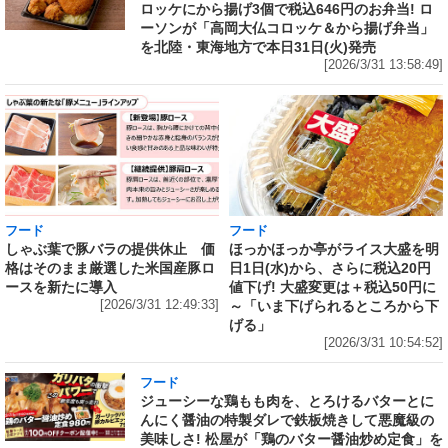
ロッケにから揚げ3個で税込646円のお弁当! ロ
ーソンが「高岡大仏コロッケ＆から揚げ弁当」
を北陸・東海地方で本日31日(火)発売
[2026/3/31 13:58:49]
フード
フード
しゃぶ葉で豚バラの提供休止 価
ほっかほっか亭がライス大盛を明
格はそのまま厳選した米国産豚ロ
日1日(水)から、さらに税込20円
ースを新たに導入
値下げ! 大盛変更は＋税込50円に
[2026/3/31 12:49:33]
～「いま下げられるところから下
げる」
[2026/3/31 10:54:52]
フード
ジューシーな鶏もも肉を、とろけるバターとに
んにく醤油の特製ダレで鉄板焼きして悪魔級の
美味しさ! 松屋が「鶏のバター醤油炒め定食」を