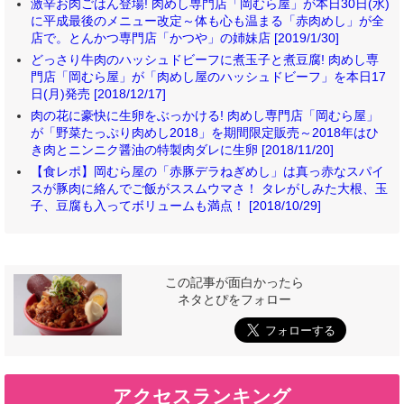
激辛お肉ごはん登場! 肉めし専門店「岡むら屋」が本日30日(水)
に平成最後のメニュー改定～体も心も温まる「赤肉めし」が全
店で。とんかつ専門店「かつや」の姉妹店 [2019/1/30]
どっさり牛肉のハッシュドビーフに煮玉子と煮豆腐! 肉めし専
門店「岡むら屋」が「肉めし屋のハッシュドビーフ」を本日17
日(月)発売 [2018/12/17]
肉の花に豪快に生卵をぶっかける! 肉めし専門店「岡むら屋」
が「野菜たっぷり肉めし2018」を期間限定販売～2018年はひ
き肉とニンニク醤油の特製肉ダレに生卵 [2018/11/20]
【食レポ】岡むら屋の「赤豚デラねぎめし」は真っ赤なスパイ
スが豚肉に絡んでご飯がススムウマさ！ タレがしみた大根、玉
子、豆腐も入ってボリュームも満点！ [2018/10/29]
この記事が面白かったら
ネタとぴをフォロー
アクセスランキング