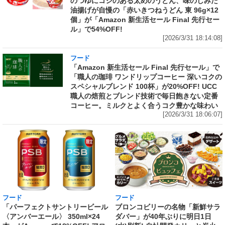
のつゆにコシのある太めのうどん、味のしみた
油揚げが自慢の「赤いきつねうどん 東 96g×12
個」が「Amazon 新生活セール Final 先行セー
ル」で54%OFF!
[2026/3/31 18:14:08]
フード
「Amazon 新生活セール Final 先行セール」で
「職人の珈琲 ワンドリップコーヒー 深いコクの
スペシャルブレンド 100杯」が20%OFF! UCC
職人の焙煎とブレンド技術で毎日飽きない定番
コーヒー。ミルクとよく合うコク豊かな味わい
[2026/3/31 18:06:07]
フード
フード
「パーフェクトサントリービール
ブロンコビリーの名物「新鮮サラ
〈アンバーエール〉 350ml×24
ダバー」が40年ぶりに明日1日