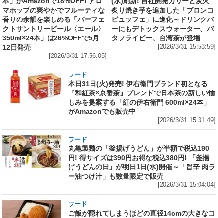
本」がAmazonで18%OFF! アロ
(水)刷新! 自社開発カリーと炭火
マホップの爽やかでフルーティな
炙り焼き芋を追加した「ブロンコ
香りの余韻を楽しめる「パーフェ
ビュッフェ」に進化～ドリンクバ
クトサントリービール〈エール〉
ーにもデトックスウォーター、バ
350ml×24本」は26%OFFで5月
タフライピー、台湾茶が登場
12日発売
[2026/3/31 15:53:59]
[2026/3/31 17:56:05]
フード
本日31日(火)発売! 伊右衛門ブランド初となる
『和紅茶×京番茶』ブレンドで日本茶の新しい愉
しみを提案する「紅の伊右衛門 600ml×24本」
がAmazonでも販売中
[2026/3/31 15:31:49]
フード
丸亀製麺の「釜揚げうどん」が半額で税込190
円! 得サイズは390円お得な税込380円! 「釜揚
げうどんの日」が明日1日(水)開催～「旨辛 肉ラ
ー油つけ汁」も数量限定で販売
[2026/3/31 15:04:04]
フード
ご飯が隠れてしまうほどの直径14cmの大きなコ