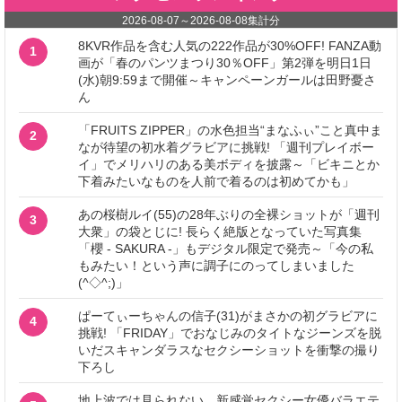
2026-08-07
～
2026-08-08
集計分
8KVR作品を含む人気の222作品が30%OFF! FANZA動
1
画が「春のパンツまつり30％OFF」第2弾を明日1日
(水)朝9:59まで開催～キャンペーンガールは田野憂さ
ん
「FRUITS ZIPPER」の水色担当“まなふぃ”こと真中ま
2
なが待望の初水着グラビアに挑戦! 「週刊プレイボー
イ」でメリハリのある美ボディを披露～「ビキニとか
下着みたいなものを人前で着るのは初めてかも」
あの桜樹ルイ(55)の28年ぶりの全裸ショットが「週刊
3
大衆」の袋とじに! 長らく絶版となっていた写真集
「櫻 - SAKURA -」もデジタル限定で発売～「今の私
もみたい！という声に調子にのってしまいました
(^◇^;)」
ぱーてぃーちゃんの信子(31)がまさかの初グラビアに
4
挑戦! 「FRIDAY」でおなじみのタイトなジーンズを脱
いだスキャンダラスなセクシーショットを衝撃の撮り
下ろし
地上波では見られない、新感覚セクシー女優バラエテ