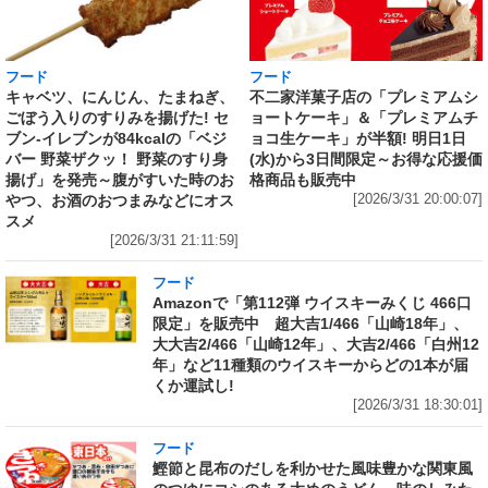
フード
フード
キャベツ、にんじん、たまねぎ、
不二家洋菓子店の「プレミアムシ
ごぼう入りのすりみを揚げた! セ
ョートケーキ」＆「プレミアムチ
ブン‐イレブンが84kcalの「ベジ
ョコ生ケーキ」が半額! 明日1日
バー 野菜ザクッ！ 野菜のすり身
(水)から3日間限定～お得な応援価
揚げ」を発売～腹がすいた時のお
格商品も販売中
やつ、お酒のおつまみなどにオス
[2026/3/31 20:00:07]
スメ
[2026/3/31 21:11:59]
フード
Amazonで「第112弾 ウイスキーみくじ 466口
限定」を販売中 超大吉1/466「山崎18年」、
大大吉2/466「山崎12年」、大吉2/466「白州12
年」など11種類のウイスキーからどの1本が届
くか運試し!
[2026/3/31 18:30:01]
フード
鰹節と昆布のだしを利かせた風味豊かな関東風