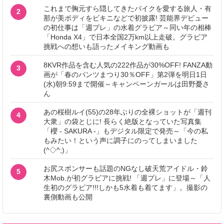
これまで胸元すら隠してきたバイクを愛する旅人・有
2
那が美ボディをビキニなどで初披露! 芸能界デビュー
の初仕事は「週プレ」の水着グラビア～同い年の相棒
「Honda X4」で日本全国2万km以上走破。グラビア
挑戦への想いも語ったメイキング動画も
8KVR作品を含む人気の222作品が30%OFF! FANZA動
3
画が「春のパンツまつり30％OFF」第2弾を明日1日
(水)朝9:59まで開催～キャンペーンガールは田野憂さ
ん
あの桜樹ルイ(55)の28年ぶりの全裸ショットが「週刊
4
大衆」の袋とじに! 長らく絶版となっていた写真集
「櫻 - SAKURA -」もデジタル限定で発売～「今の私
もみたい！という声に調子にのってしまいました
(^◇^;)」
お尻スポンサーも話題のNGなし破天荒アイドル・鈴
5
木Mob.が初グラビアに挑戦! 「週プレ」に登場～「人
生初のグラビア!!!しかも5水着も着てます」。撮影の
裏側動画も公開