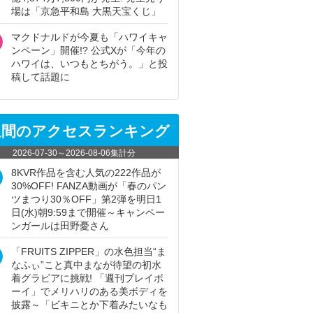
場は「京急平和島 大黒天宝くじ」
マクドナルドが今夏も「ハワイキャ
ンペーン」開催!? 公式Xが「今年の
ハワイは、いつもとちがう。」と投
稿して話題に
週間のアクセスランキング
2026-07-30
～
2026-08-06
集計分
8KVR作品を含む人気の222作品が
30%OFF! FANZA動画が「春のパン
ツまつり30％OFF」第2弾を明日1
日(水)朝9:59まで開催～キャンペー
ンガールは田野憂さん
「FRUITS ZIPPER」の水色担当“ま
なふぃ”こと真中まなが待望の初水
着グラビアに挑戦! 「週刊プレイボ
ーイ」でメリハリのある美ボディを
披露～「ビキニとか下着みたいなも