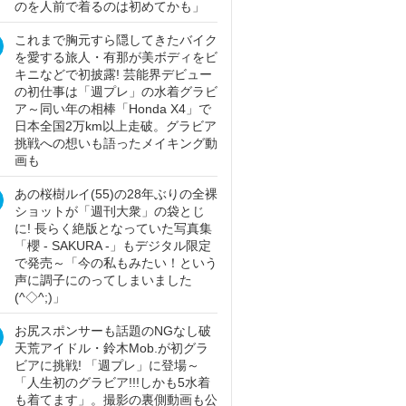
のを人前で着るのは初めてかも」
これまで胸元すら隠してきたバイク
を愛する旅人・有那が美ボディをビ
キニなどで初披露! 芸能界デビュー
の初仕事は「週プレ」の水着グラビ
ア～同い年の相棒「Honda X4」で
日本全国2万km以上走破。グラビア
挑戦への想いも語ったメイキング動
画も
あの桜樹ルイ(55)の28年ぶりの全裸
ショットが「週刊大衆」の袋とじ
に! 長らく絶版となっていた写真集
「櫻 - SAKURA -」もデジタル限定
で発売～「今の私もみたい！という
声に調子にのってしまいました
(^◇^;)」
お尻スポンサーも話題のNGなし破
天荒アイドル・鈴木Mob.が初グラ
ビアに挑戦! 「週プレ」に登場～
「人生初のグラビア!!!しかも5水着
も着てます」。撮影の裏側動画も公