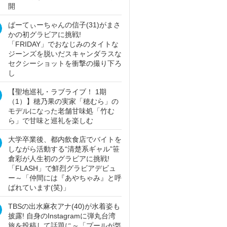
開
ぱーてぃーちゃんの信子(31)がまさ
かの初グラビアに挑戦!
「FRIDAY」でおなじみのタイトな
ジーンズを脱いだスキャンダラスな
セクシーショットを衝撃の撮り下ろ
し
【聖地巡礼・ラブライブ！ 1期
（1）】穂乃果の実家「穂むら」の
モデルになった老舗甘味処「竹む
ら」で甘味と巡礼を楽しむ
大学卒業後、都内飲食店でバイトを
しながら活動する“清楚系ギャル”笹
倉彩が人生初のグラビアに挑戦!
「FLASH」で鮮烈グラビアデビュ
ー～「仲間には『あやちゃみ』と呼
ばれています(笑)」
TBSの出水麻衣アナ(40)が水着姿も
披露! 自身のInstagramに弾丸台湾
旅を投稿して話題に～「プールが気