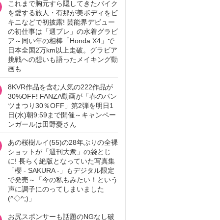
これまで胸元すら隠してきたバイク
を愛する旅人・有那が美ボディをビ
キニなどで初披露! 芸能界デビュー
の初仕事は「週プレ」の水着グラビ
ア～同い年の相棒「Honda X4」で
日本全国2万km以上走破。グラビア
挑戦への想いも語ったメイキング動
画も
8KVR作品を含む人気の222作品が
30%OFF! FANZA動画が「春のパン
ツまつり30％OFF」第2弾を明日1
日(水)朝9:59まで開催～キャンペー
ンガールは田野憂さん
あの桜樹ルイ(55)の28年ぶりの全裸
ショットが「週刊大衆」の袋とじ
に! 長らく絶版となっていた写真集
「櫻 - SAKURA -」もデジタル限定
で発売～「今の私もみたい！という
声に調子にのってしまいました
(^◇^;)」
お尻スポンサーも話題のNGなし破