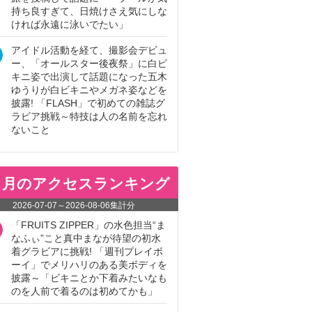
持ち良すぎて、日焼けさえ気にしな
ければ永遠に泳いでたい」
アイドル活動を経て、撮影会デビュ
ー、「オールスター後夜祭」に白ビ
キニ姿で出演して話題になった五木
ゆうりが白ビキニやメガネ姿などを
披露! 「FLASH」で初めての雑誌グ
ラビア挑戦～特技は人の名前を忘れ
ないこと
ヵ月のアクセスランキング
2026-07-07
～
2026-08-06
集計分
「FRUITS ZIPPER」の水色担当“ま
なふぃ”こと真中まなが待望の初水
着グラビアに挑戦! 「週刊プレイボ
ーイ」でメリハリのある美ボディを
披露～「ビキニとか下着みたいなも
のを人前で着るのは初めてかも」