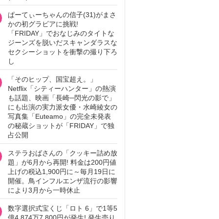
ぱーてぃーちゃんの信子(31)がまさ
かの初グラビアに挑戦!
「FRIDAY」でおなじみのタイトな
ジーンズを脱いだスキャンダラスな
セクシーショットを衝撃の撮り下ろ
し
「そのヒップ、国宝超え。」
Netflix「シティーハンター」の熱演
も話題、映画「長崎─閃光の影で」
にも出演の実力派女優・水崎綾女の
写真集「Euteamo」の完全未発表
の秘蔵ショットが「FRIDAY」で独
占公開
ステラおばさんの「クッキー詰め放
題」が6月から再開! 料金は200円値
上げの税込1,900円に～毎月19日に
開催。鳥インフルエンザ流行の影響
により3月から一時休止
数字選択式宝くじ「ロト 6」で1等5
億4,874万7,800円が発生! 発生売り