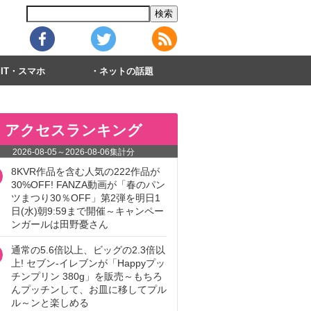
IT・スマホ
ネットの話題
アクセスランキング
2026-08-05
～
2026-08-06
集計分
8KVR作品を含む人気の222作品が
30%OFF! FANZA動画が「春のパン
ツまつり30％OFF」第2弾を明日1
日(水)朝9:59まで開催～キャンペー
ンガールは田野憂さん
通常の5.6倍以上、ビッグの2.3倍以
上! セブン‐イレブンが「Happyプッ
チンプリン 380g」を販売～もちろ
んプッチンして、お皿に移してプル
ル～ンと楽しめる