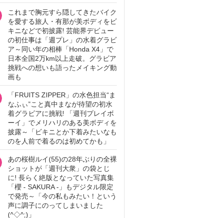
これまで胸元すら隠してきたバイク
を愛する旅人・有那が美ボディをビ
キニなどで初披露! 芸能界デビュー
の初仕事は「週プレ」の水着グラビ
ア～同い年の相棒「Honda X4」で
日本全国2万km以上走破。グラビア
挑戦への想いも語ったメイキング動
画も
「FRUITS ZIPPER」の水色担当“ま
なふぃ”こと真中まなが待望の初水
着グラビアに挑戦! 「週刊プレイボ
ーイ」でメリハリのある美ボディを
披露～「ビキニとか下着みたいなも
のを人前で着るのは初めてかも」
あの桜樹ルイ(55)の28年ぶりの全裸
ショットが「週刊大衆」の袋とじ
に! 長らく絶版となっていた写真集
「櫻 - SAKURA -」もデジタル限定
で発売～「今の私もみたい！という
声に調子にのってしまいました
(^◇^;)」