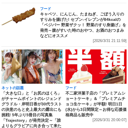
フード
キャベツ、にんじん、たまねぎ、ごぼう入りの
すりみを揚げた! セブン‐イレブンが84kcalの
「ベジバー 野菜ザクッ！ 野菜のすり身揚げ」を
発売～腹がすいた時のおやつ、お酒のおつまみ
などにオススメ
[2026/3/31 21:11:59]
ネットの話題
フード
「大きな口」と「お尻のほくろ」
不二家洋菓子店の「プレミアムシ
がチャームポイントのレジェンド
ョートケーキ」＆「プレミアムチ
グラドル・岸明日香が30代ラスト
ョコ生ケーキ」が半額! 明日1日
の決意のもと史上最大の露出にも
(水)から3日間限定～お得な応援価
挑戦! 5年ぶり5冊目の写真集
格商品も販売中
「Trajectory」が発売決定～「誰
[2026/3/31 20:00:07]
よりもグラビアに向き合って来た