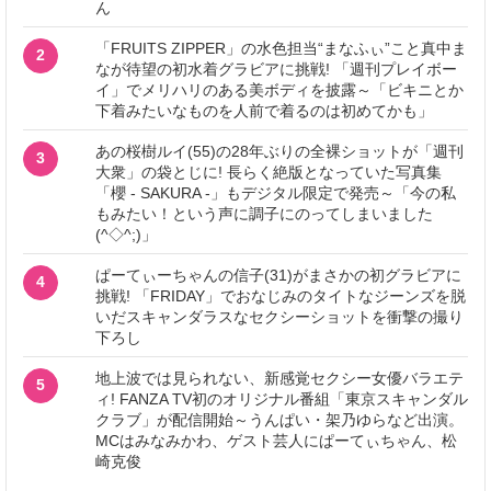
ん
「FRUITS ZIPPER」の水色担当“まなふぃ”こと真中ま
2
なが待望の初水着グラビアに挑戦! 「週刊プレイボー
イ」でメリハリのある美ボディを披露～「ビキニとか
下着みたいなものを人前で着るのは初めてかも」
あの桜樹ルイ(55)の28年ぶりの全裸ショットが「週刊
3
大衆」の袋とじに! 長らく絶版となっていた写真集
「櫻 - SAKURA -」もデジタル限定で発売～「今の私
もみたい！という声に調子にのってしまいました
(^◇^;)」
ぱーてぃーちゃんの信子(31)がまさかの初グラビアに
4
挑戦! 「FRIDAY」でおなじみのタイトなジーンズを脱
いだスキャンダラスなセクシーショットを衝撃の撮り
下ろし
地上波では見られない、新感覚セクシー女優バラエテ
5
ィ! FANZA TV初のオリジナル番組「東京スキャンダル
クラブ」が配信開始～うんぱい・架乃ゆらなど出演。
MCはみなみかわ、ゲスト芸人にぱーてぃちゃん、松
崎克俊