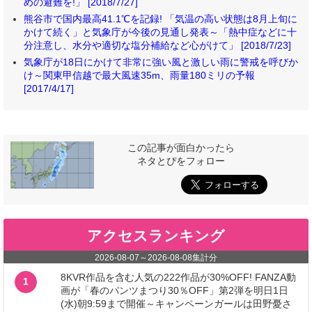
めの避難を!」 [2018/7/27]
熊谷市で国内最高41.1℃を記録! 「気温の高い状態は8月上旬に
かけて続く」と気象庁が今後の見通し発表～「熱中症などに十
分注意し、水分や適切な塩分補給など心がけて」 [2018/7/23]
気象庁が18日にかけて非常に強い風と激しい雨に警戒を呼びか
け～関東甲信越で最大風速35m、雨量180ミリの予報
[2017/4/17]
この記事が面白かったら
ネタとぴをフォロー
アクセスランキング
2026-08-07
～
2026-08-08
集計分
8KVR作品を含む人気の222作品が30%OFF! FANZA動
1
画が「春のパンツまつり30％OFF」第2弾を明日1日
(水)朝9:59まで開催～キャンペーンガールは田野憂さ