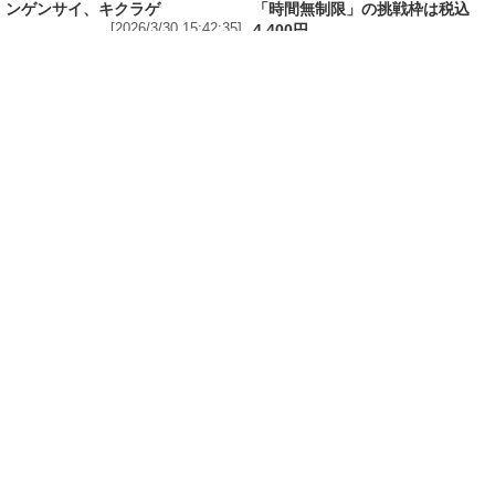
ンゲンサイ、キクラゲ
「時間無制限」の挑戦枠は税込
[2026/3/30 15:42:35]
4,400円
[2026/3/30 15:17:42]
フード
熱湯5分でふっくら白ご飯! カレーや納豆、牛丼
の具も余裕で入ってお皿いらずの新提案! 「日清
ふっくら釜炊き ごはん」が本日30日(月)発売～
常温で1年保存可能。電子レンジがないオフィス
やアウトドアでも活用できる!
[2026/3/30 14:17:14]
ライフ
Amazon日替わりセール本日の5選! P&Gの香り
付けビーズ「レノアオードリュクス イノセント
リリー＆ジャスミンの香り 詰め替え 920mL」
は27%OFF、アイリスオーヤマ「防災セット 1
人用31点」は32%OFFなど
[2026/3/30 14:06:08]
フード
ラフテーやソーキそば、サーターアンダギーな
ども含む80品以上が食べ放題! 沖縄初の朝食ビ
ュッフェも楽しめるロイヤルホスト「那覇国際