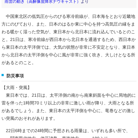
雨雲の動き（高解像度降水ナウキャスト）
より
中国東北区の低気圧からのびる寒冷前線が、日本海をとおり近畿地
方にのびており、また、日本のはるか東に中心を持つ高気圧の縁をま
わる暖かく湿った空気が、東日本から北日本に流れ込んでいるとのこ
と。21日は、寒冷前線が西日本から北日本を通過するため、西日本か
ら東日本の太平洋側では、大気の状態が非常に不安定となり、東日本
から北日本の太平洋側を中心に風が非常に強く吹き、大しけとなる所
があるとのこと。
防災事項
【大雨・突風】
東日本では、21日は、太平洋側の南から南東斜面を中心に局地的に
雷を伴った1時間70ミリ以上の非常に激しい雨が降り、大雨となる所
があるでしょう。また、東日本の太平洋側を中心に、竜巻などの激し
い突風のおそれがあります。
22日6時までの24時間に予想される雨量は、いずれも多い所で、