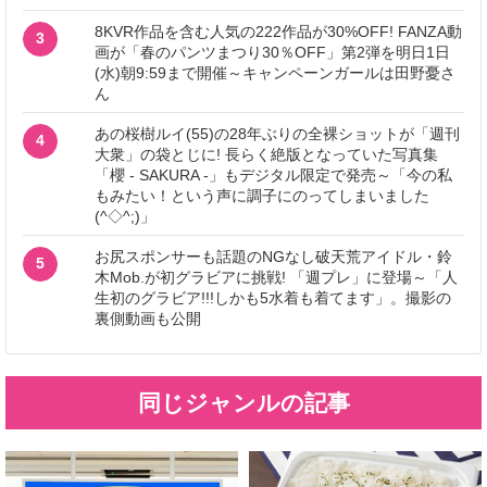
8KVR作品を含む人気の222作品が30%OFF! FANZA動
3
画が「春のパンツまつり30％OFF」第2弾を明日1日
(水)朝9:59まで開催～キャンペーンガールは田野憂さ
ん
あの桜樹ルイ(55)の28年ぶりの全裸ショットが「週刊
4
大衆」の袋とじに! 長らく絶版となっていた写真集
「櫻 - SAKURA -」もデジタル限定で発売～「今の私
もみたい！という声に調子にのってしまいました
(^◇^;)」
お尻スポンサーも話題のNGなし破天荒アイドル・鈴
5
木Mob.が初グラビアに挑戦! 「週プレ」に登場～「人
生初のグラビア!!!しかも5水着も着てます」。撮影の
裏側動画も公開
同じジャンルの記事