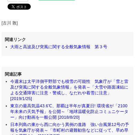
[古川 敦]
関連リンク
大雨と高波及び突風に関する全般気象情報 第３号
関連記事
今週末は太平洋側平野部でも積雪の可能性 気象庁が「雪と雷
及び突風に関する全般気象情報」を発表～「大雪や路面凍結に
よる交通障害に注意・警戒し、なだれや着雪に注意」
[2019/1/25]
東京の最高気温43.6℃、那覇は半年が真夏日! 環境省が「2100
年未来の天気予報」を公開～「地球温暖化防止コミュニケータ
ー」向け動画を一般公開 [2018/8/20]
日本列島の東から西に向かう異例の進路 強い台風第12号の予
報を気象庁が発表～「市町村の避難勧告などに従って、早め早