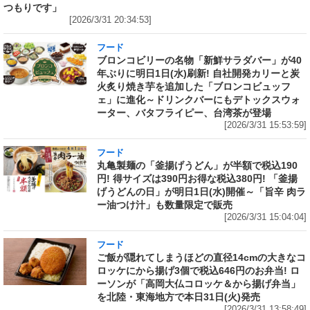
つもりです」
[2026/3/31 20:34:53]
フード
ブロンコビリーの名物「新鮮サラダバー」が40
年ぶりに明日1日(水)刷新! 自社開発カリーと炭
火炙り焼き芋を追加した「ブロンコビュッフ
ェ」に進化～ドリンクバーにもデトックスウォ
ーター、バタフライピー、台湾茶が登場
[2026/3/31 15:53:59]
フード
丸亀製麺の「釜揚げうどん」が半額で税込190
円! 得サイズは390円お得な税込380円! 「釜揚
げうどんの日」が明日1日(水)開催～「旨辛 肉ラ
ー油つけ汁」も数量限定で販売
[2026/3/31 15:04:04]
フード
ご飯が隠れてしまうほどの直径14cmの大きなコ
ロッケにから揚げ3個で税込646円のお弁当! ロ
ーソンが「高岡大仏コロッケ＆から揚げ弁当」
を北陸・東海地方で本日31日(火)発売
[2026/3/31 13:58:49]