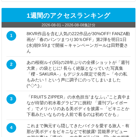
1週間のアクセスランキング
2026-08-01
～
2026-08-08
集計分
8KVR作品を含む人気の222作品が30%OFF! FANZA動
1
画が「春のパンツまつり30％OFF」第2弾を明日1日
(水)朝9:59まで開催～キャンペーンガールは田野憂さ
ん
あの桜樹ルイ(55)の28年ぶりの全裸ショットが「週刊
2
大衆」の袋とじに! 長らく絶版となっていた写真集
「櫻 - SAKURA -」もデジタル限定で発売～「今の私
もみたい！という声に調子にのってしまいました
(^◇^;)」
「FRUITS ZIPPER」の水色担当“まなふぃ”こと真中ま
3
なが待望の初水着グラビアに挑戦! 「週刊プレイボー
イ」でメリハリのある美ボディを披露～「ビキニとか
下着みたいなものを人前で着るのは初めてかも」
これまで胸元すら隠してきたバイクを愛する旅人・有
4
那が美ボディをビキニなどで初披露! 芸能界デビュー