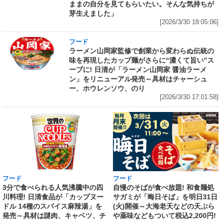
ままの自分を見てもらいたい。そんな気持ちが
芽生えました」
[2026/3/30 18:05:06]
フード
ラーメン山岡家監修で創業から変わらぬ伝統の
味を再現したカップ麺がさらに“濃くて旨い”ス
ープに! 日清が「ラーメン山岡家 醤油ラーメ
ン」をリニューアル発売～具材はチャーシュ
ー、ホウレンソウ、のり
[2026/3/30 17:01:58]
フード
フード
3分で食べられる人気沸騰中の四
自慢のそばが食べ放題! 和食麺処
川料理! 日清食品が「カップヌー
サガミが「晦日そば」を明日31日
ドル 14種のスパイス麻辣湯」を
(火)開催～大海老天などの天ぷら
発売～具材は謎肉、キャベツ、チ
や薬味などもついて税込2,200円!