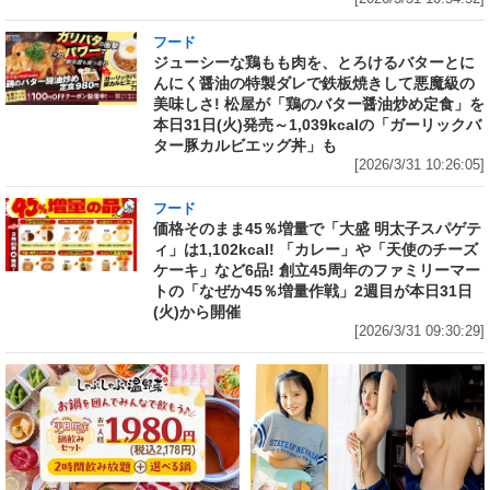
フード
ジューシーな鶏もも肉を、とろけるバターとに
んにく醤油の特製ダレで鉄板焼きして悪魔級の
美味しさ! 松屋が「鶏のバター醤油炒め定食」を
本日31日(火)発売～1,039kcalの「ガーリックバ
ター豚カルビエッグ丼」も
[2026/3/31 10:26:05]
フード
価格そのまま45％増量で「大盛 明太子スパゲテ
ィ」は1,102kcal! 「カレー」や「天使のチーズ
ケーキ」など6品! 創立45周年のファミリーマー
トの「なぜか45％増量作戦」2週目が本日31日
(火)から開催
[2026/3/31 09:30:29]