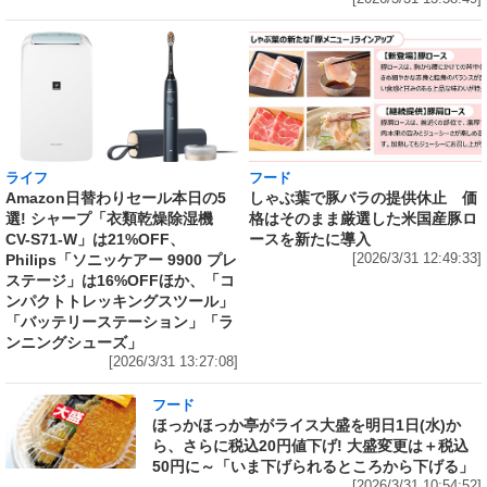
ライフ
フード
Amazon日替わりセール本日の5
しゃぶ葉で豚バラの提供休止 価
選! シャープ「衣類乾燥除湿機
格はそのまま厳選した米国産豚ロ
CV-S71-W」は21%OFF、
ースを新たに導入
Philips「ソニッケアー 9900 プレ
[2026/3/31 12:49:33]
ステージ」は16%OFFほか、「コ
ンパクトトレッキングスツール」
「バッテリーステーション」「ラ
ンニングシューズ」
[2026/3/31 13:27:08]
フード
ほっかほっか亭がライス大盛を明日1日(水)か
ら、さらに税込20円値下げ! 大盛変更は＋税込
50円に～「いま下げられるところから下げる」
[2026/3/31 10:54:52]