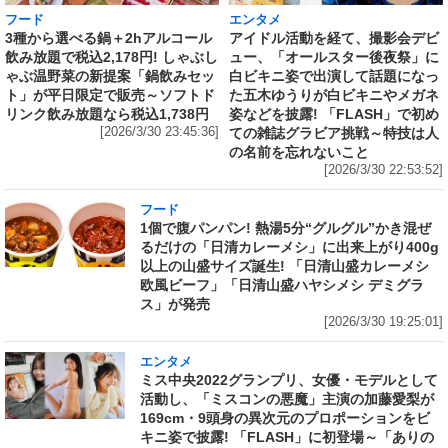
フード
エンタメ
3種から選べる鍋＋2hアルコール
アイドル活動を経て、撮影会デビ
飲み放題で税込2,178円! しゃぶし
ュー、「オールスター後夜祭」に
ゃぶ温野菜の新提案「鍋飲みセッ
白ビキニ姿で出演して話題になっ
ト」が平日限定で販売～ソフトド
た五木ゆうりが白ビキニやメガネ
リンク飲み放題なら税込1,738円
姿などを披露! 「FLASH」で初め
[2026/3/30 23:45:36]
ての雑誌グラビア挑戦～特技は人
の名前を忘れないこと
[2026/3/30 22:53:52]
フード
1個で腹パンパン! 熱湯5分“グルグル”かき混ぜ
るだけの「日清カレーメシ」に出来上がり400g
以上の山盛サイズ誕生! 「日清山盛カレーメシ
欧風ビーフ」「日清山盛ハヤシメシ デミグラ
ス」が発売
[2026/3/30 19:25:01]
エンタメ
ミス中央2022グランプリ、女優・モデルとして
活動し、「ミスコンの悪魔」主演の加藤愛梨が
169cm・9頭身の異次元のプロポーションをビ
キニ姿で披露! 「FLASH」に初登場～「ありの