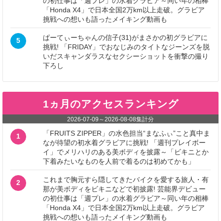
の初仕事は「週プレ」の水着グラビア～同い年の相棒
「Honda X4」で日本全国2万km以上走破。グラビア
挑戦への想いも語ったメイキング動画も
ぱーてぃーちゃんの信子(31)がまさかの初グラビアに
5
挑戦! 「FRIDAY」でおなじみのタイトなジーンズを脱
いだスキャンダラスなセクシーショットを衝撃の撮り
下ろし
1ヵ月のアクセスランキング
2026-07-09
～
2026-08-08
集計分
「FRUITS ZIPPER」の水色担当“まなふぃ”こと真中ま
1
なが待望の初水着グラビアに挑戦! 「週刊プレイボー
イ」でメリハリのある美ボディを披露～「ビキニとか
下着みたいなものを人前で着るのは初めてかも」
これまで胸元すら隠してきたバイクを愛する旅人・有
2
那が美ボディをビキニなどで初披露! 芸能界デビュー
の初仕事は「週プレ」の水着グラビア～同い年の相棒
「Honda X4」で日本全国2万km以上走破。グラビア
挑戦への想いも語ったメイキング動画も