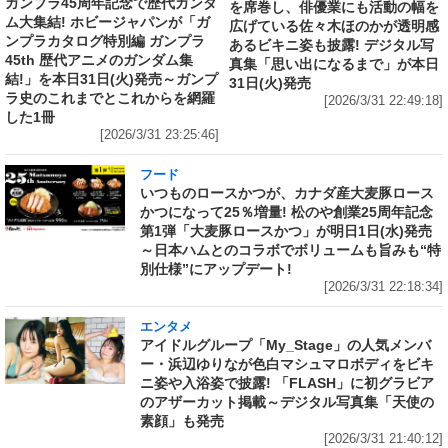
ガンプラ45周年記念で歴代ガンダ
を席巻し、俳優業にも活動の幅を
ム大集結! ホビージャパンが「ガ
広げている佐々木ほのかが透明感
ンプラカタログ特別編 ガンプラ
あるビキニ姿も披露! デジタル写
45th 歴代アニメのガンダム集
真集「思い出になるまで」が本日
結!」を本日31日(火)発売～ガンプ
31日(火)発売
ラ史のこれまでとこれからを網羅
[2026/3/31 22:49:18]
した1冊
[2026/3/31 23:25:46]
フード
いつものロースかつが、カナダ産大麦豚ロース
かつになって25％増量! 松のや創業25周年記念
第1弾「大麦豚ロースかつ」が明日1日(水)発売
～日本ハムとのコラボでボリュームも旨みも“特
別仕様”にアップデート!
[2026/3/31 22:18:34]
エンタメ
アイドルグループ「My_Stage」の人気メンバ
ー・浜辺ゆりなが色白マシュマロボディをビキ
ニ姿や入浴姿で披露! 「FLASH」に初グラビア
のアザーカット掲載～デジタル写真集「天使の
素顔」も発売
[2026/3/31 21:40:12]