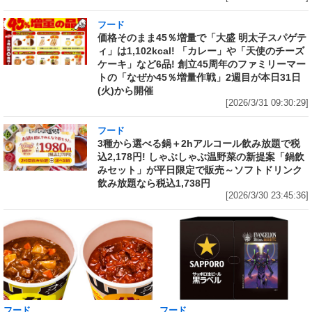
フード
価格そのまま45％増量で「大盛 明太子スパゲテ
ィ」は1,102kcal! 「カレー」や「天使のチーズ
ケーキ」など6品! 創立45周年のファミリーマー
トの「なぜか45％増量作戦」2週目が本日31日
(火)から開催
[2026/3/31 09:30:29]
フード
3種から選べる鍋＋2hアルコール飲み放題で税
込2,178円! しゃぶしゃぶ温野菜の新提案「鍋飲
みセット」が平日限定で販売～ソフトドリンク
飲み放題なら税込1,738円
[2026/3/30 23:45:36]
フード
フード