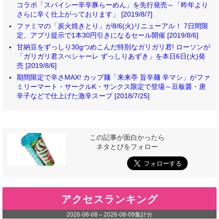
コラボ「スパイシー辛辛豚らーめん」を先行発売～「昨年より
さらに辛く仕上がっております」 [2019/8/7]
ファミマの「炭火焼きとり」が8/6(火)リニューアル！ 7日間限
定、アプリ提示で1本30円引きになるセール開催 [2019/8/6]
甘納豆をずっしり30gつめこんだ特別なガリガリ君! ローソンが
「ガリガリ君スぺシャーレ ずっしりあずき」を本日6日(火)発
売 [2019/8/6]
期間限定で辛さMAX! カップ麺「来来亭 旨辛麺 辛マシ」がファ
ミリーマート・サークルK・サンクス限定で登場～豆板醤・唐
辛子などで仕上げた激辛スープ [2018/7/25]
この記事が面白かったら
ネタとぴをフォロー
アクセスランキング
2026-08-08
～
2026-08-09
集計分