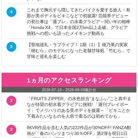
これまで胸元すら隠してきたバイクを愛する旅人・有
4
那が美ボディをビキニなどで初披露! 芸能界デビュー
の初仕事は「週プレ」の水着グラビア～同い年の相棒
「Honda X4」で日本全国2万km以上走破。グラビア
挑戦への想いも語ったメイキング動画も
【聖地巡礼・ラブライブ！ 1期（1）】穂乃果の実家
5
「穂むら」のモデルになった老舗甘味処「竹むら」で
甘味と巡礼を楽しむ
1ヵ月のアクセスランキング
2026-07-10
～
2026-08-09
集計分
「FRUITS ZIPPER」の水色担当“まなふぃ”こと真中ま
1
なが待望の初水着グラビアに挑戦! 「週刊プレイボー
イ」でメリハリのある美ボディを披露～「ビキニとか
下着みたいなものを人前で着るのは初めてかも」
8KVR作品を含む人気の222作品が30%OFF! FANZA動
2
画が「春のパンツまつり30％OFF」第2弾を明日1日