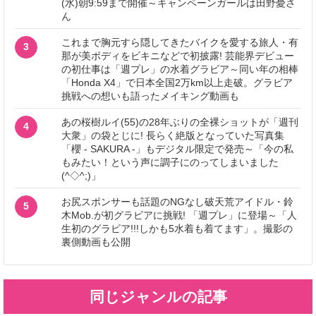
(水)朝9:59まで開催～キャンペーンガールは田野憂さ
ん
これまで胸元すら隠してきたバイクを愛する旅人・有
3
那が美ボディをビキニなどで初披露! 芸能界デビュー
の初仕事は「週プレ」の水着グラビア～同い年の相棒
「Honda X4」で日本全国2万km以上走破。グラビア
挑戦への想いも語ったメイキング動画も
あの桜樹ルイ(55)の28年ぶりの全裸ショットが「週刊
4
大衆」の袋とじに! 長らく絶版となっていた写真集
「櫻 - SAKURA -」もデジタル限定で発売～「今の私
もみたい！という声に調子にのってしまいました
(^◇^;)」
お尻スポンサーも話題のNGなし破天荒アイドル・鈴
5
木Mob.が初グラビアに挑戦! 「週プレ」に登場～「人
生初のグラビア!!!しかも5水着も着てます」。撮影の
裏側動画も公開
同じジャンルの記事