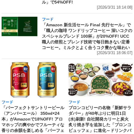
ル」で54%OFF!
[2026/3/31 18:14:08]
フード
「Amazon 新生活セール Final 先行セール」で
「職人の珈琲 ワンドリップコーヒー 深いコクの
スペシャルブレンド 100杯」が20%OFF! UCC
職人の焙煎とブレンド技術で毎日飽きない定番
コーヒー。ミルクとよく合うコク豊かな味わい
[2026/3/31 18:06:07]
フード
フード
「パーフェクトサントリービール
ブロンコビリーの名物「新鮮サラ
〈アンバーエール〉 350ml×24
ダバー」が40年ぶりに明日1日
本」がAmazonで18%OFF! アロ
(水)刷新! 自社開発カリーと炭火
マホップの爽やかでフルーティな
炙り焼き芋を追加した「ブロンコ
香りの余韻を楽しめる「パーフェ
ビュッフェ」に進化～ドリンクバ