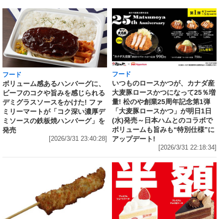
フード
フード
いつものロースかつが、カナダ産
ボリューム感あるハンバーグに、
大麦豚ロースかつになって25％増
ビーフのコクや旨みを感じられる
量! 松のや創業25周年記念第1弾
デミグラスソースをかけた! ファ
「大麦豚ロースかつ」が明日1日
ミリーマートが「コク深い濃厚デ
(水)発売～日本ハムとのコラボで
ミソースの鉄板焼ハンバーグ」を
ボリュームも旨みも“特別仕様”に
発売
アップデート!
[2026/3/31 23:40:28]
[2026/3/31 22:18:34]