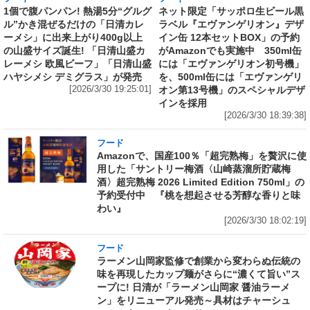
1個で腹パンパン! 熱湯5分“グルグ
ネット限定「サッポロ生ビール黒
ル”かき混ぜるだけの「日清カレ
ラベル『エヴァンゲリオン』デザ
ーメシ」に出来上がり400g以上
イン缶 12本セットBOX」の予約
の山盛サイズ誕生! 「日清山盛カ
がAmazonでも実施中 350ml缶
レーメシ 欧風ビーフ」「日清山盛
には「エヴァンゲリオン初号機」
ハヤシメシ デミグラス」が発売
を、500ml缶には「エヴァンゲリ
[2026/3/30 19:25:01]
オン第13号機」のスペシャルデザ
インを採用
[2026/3/30 18:39:38]
フード
Amazonで、国産100％「超完熟梅」を贅沢に使
用した「サントリー梅酒〈山崎蒸溜所貯蔵梅
酒〉超完熟梅 2026 Limited Edition 750ml」の
予約受付中 『桃を想起させる芳醇な香りと味
わい』
[2026/3/30 18:02:19]
フード
ラーメン山岡家監修で創業から変わらぬ伝統の
味を再現したカップ麺がさらに“濃くて旨い”ス
ープに! 日清が「ラーメン山岡家 醤油ラーメ
ン」をリニューアル発売～具材はチャーシュ