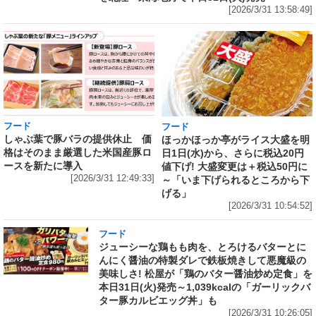
[2026/3/31 13:58:49]
フード
フード
しゃぶ葉で豚バラの提供休止 価
ほっかほっか亭がライス大盛を明
格はそのまま厳選した米国産豚ロ
日1日(水)から、さらに税込20円
ースを新たに導入
値下げ! 大盛変更は＋税込50円に
[2026/3/31 12:49:33]
～「いま下げられるところから下
げる」
[2026/3/31 10:54:52]
フード
ジューシーな鶏もも肉を、とろけるバターとに
んにく醤油の特製ダレで鉄板焼きして悪魔級の
美味しさ! 松屋が「鶏のバター醤油炒め定食」を
本日31日(火)発売～1,039kcalの「ガーリックバ
ター豚カルビエッグ丼」も
[2026/3/31 10:26:05]