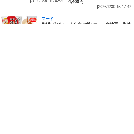
[2026/3/30 15:42:35]
4,400円
[2026/3/30 15:17:42]
フード
熱湯5分でふっくら白ご飯! カレーや納豆、牛丼
の具も余裕で入ってお皿いらずの新提案! 「日清
ふっくら釜炊き ごはん」が本日30日(月)発売～
常温で1年保存可能。電子レンジがないオフィス
やアウトドアでも活用できる!
[2026/3/30 14:17:14]
フード
ラフテーやソーキそば、サーターアンダギーな
ども含む80品以上が食べ放題! 沖縄初の朝食ビ
ュッフェも楽しめるロイヤルホスト「那覇国際
通り店」がオープン～グランドメニューには泡
盛やオリオンビールも
[2026/3/30 13:05:00]
フード
研究所で発見された50年前の「どん兵衛」レシ
ピをもとに発売当時の味を再現! 「日清のどん兵
衛 きつねうどん クラシック(東/西)/天ぷらそば
クラシック」が本日30日(月)発売～「当時はこ