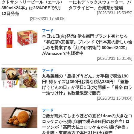
クトサントリービール〈エール〉
ーにもデトックスウォーター、バ
350ml×24本」は26%OFFで5月
タフライピー、台湾茶が登場
12日発売
[2026/3/31 15:53:59]
[2026/3/31 17:56:05]
フード
本日31日(火)発売! 伊右衛門ブランド初となる
『和紅茶×京番茶』ブレンドで日本茶の新しい愉
しみを提案する「紅の伊右衛門 600ml×24本」
がAmazonでも販売中
[2026/3/31 15:31:49]
フード
丸亀製麺の「釜揚げうどん」が半額で税込190
円! 得サイズは390円お得な税込380円! 「釜揚
げうどんの日」が明日1日(水)開催～「旨辛 肉ラ
ー油つけ汁」も数量限定で販売
[2026/3/31 15:04:04]
フード
ご飯が隠れてしまうほどの直径14cmの大きなコ
ロッケにから揚げ3個で税込646円のお弁当! ロ
ーソンが「高岡大仏コロッケ＆から揚げ弁当」
を北陸・東海地方で本日31日(火)発売