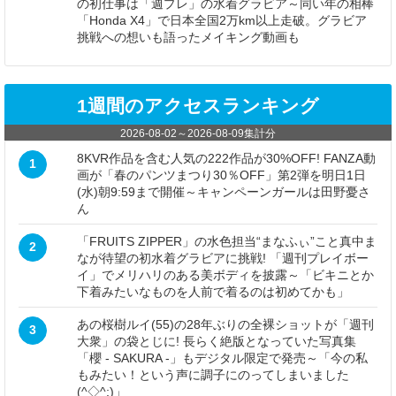
の初仕事は「週プレ」の水着グラビア～同い年の相棒
「Honda X4」で日本全国2万km以上走破。グラビア
挑戦への想いも語ったメイキング動画も
1週間のアクセスランキング
2026-08-02
～
2026-08-09
集計分
8KVR作品を含む人気の222作品が30%OFF! FANZA動
1
画が「春のパンツまつり30％OFF」第2弾を明日1日
(水)朝9:59まで開催～キャンペーンガールは田野憂さ
ん
「FRUITS ZIPPER」の水色担当“まなふぃ”こと真中ま
2
なが待望の初水着グラビアに挑戦! 「週刊プレイボー
イ」でメリハリのある美ボディを披露～「ビキニとか
下着みたいなものを人前で着るのは初めてかも」
あの桜樹ルイ(55)の28年ぶりの全裸ショットが「週刊
3
大衆」の袋とじに! 長らく絶版となっていた写真集
「櫻 - SAKURA -」もデジタル限定で発売～「今の私
もみたい！という声に調子にのってしまいました
(^◇^;)」