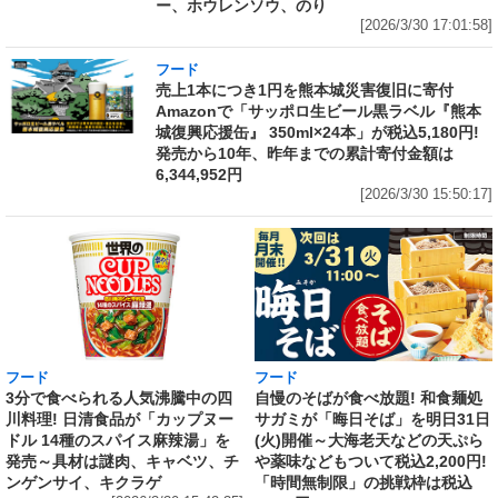
ー、ホウレンソウ、のり
[2026/3/30 17:01:58]
フード
売上1本につき1円を熊本城災害復旧に寄付
Amazonで「サッポロ生ビール黒ラベル『熊本
城復興応援缶』 350ml×24本」が税込5,180円!
発売から10年、昨年までの累計寄付金額は
6,344,952円
[2026/3/30 15:50:17]
フード
フード
3分で食べられる人気沸騰中の四
自慢のそばが食べ放題! 和食麺処
川料理! 日清食品が「カップヌー
サガミが「晦日そば」を明日31日
ドル 14種のスパイス麻辣湯」を
(火)開催～大海老天などの天ぷら
発売～具材は謎肉、キャベツ、チ
や薬味などもついて税込2,200円!
ンゲンサイ、キクラゲ
「時間無制限」の挑戦枠は税込