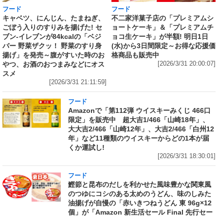
フード
フード
キャベツ、にんじん、たまねぎ、
不二家洋菓子店の「プレミアムシ
ごぼう入りのすりみを揚げた! セ
ョートケーキ」＆「プレミアムチ
ブン‐イレブンが84kcalの「ベジ
ョコ生ケーキ」が半額! 明日1日
バー 野菜ザクッ！ 野菜のすり身
(水)から3日間限定～お得な応援価
揚げ」を発売～腹がすいた時のお
格商品も販売中
やつ、お酒のおつまみなどにオス
[2026/3/31 20:00:07]
スメ
[2026/3/31 21:11:59]
フード
Amazonで「第112弾 ウイスキーみくじ 466口
限定」を販売中 超大吉1/466「山崎18年」、
大大吉2/466「山崎12年」、大吉2/466「白州12
年」など11種類のウイスキーからどの1本が届
くか運試し!
[2026/3/31 18:30:01]
フード
鰹節と昆布のだしを利かせた風味豊かな関東風
のつゆにコシのある太めのうどん、味のしみた
油揚げが自慢の「赤いきつねうどん 東 96g×12
個」が「Amazon 新生活セール Final 先行セー