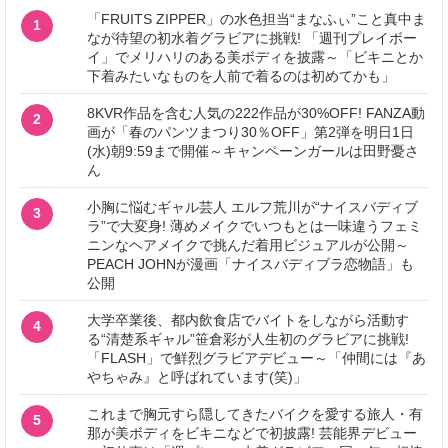
「FRUITS ZIPPER」の水色担当“まなふぃ”こと真中ま
1
なが待望の初水着グラビアに挑戦! 「週刊プレイボー
イ」でメリハリのある美ボディを披露～「ビキニとか
下着みたいなものを人前で着るのは初めてかも」
8KVR作品を含む人気の222作品が30%OFF! FANZA動
2
画が「春のパンツまつり30％OFF」第2弾を明日1日
(水)朝9:59まで開催～キャンペーンガールは田野憂さ
ん
小胸に悩むギャル芸人 エルフ荒川が“ナイスバディブ
3
ラ”で大変身! 薄めメイクでいつもとは一味違うフェミ
ニンなヘアメイクで挑んだ着用ビジュアルが公開～
PEACH JOHNが漫画「ナイスバディブラ恋物語」も
公開
大学卒業後、都内飲食店でバイトをしながら活動す
4
る“清楚系ギャル”笹倉彩が人生初のグラビアに挑戦!
「FLASH」で鮮烈グラビアデビュー～「仲間には『あ
やちゃみ』と呼ばれています(笑)」
これまで胸元すら隠してきたバイクを愛する旅人・有
5
那が美ボディをビキニなどで初披露! 芸能界デビュー