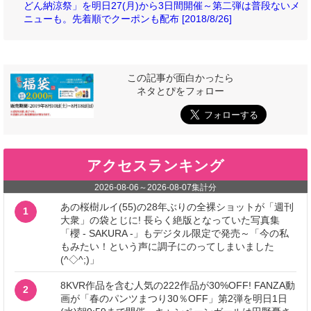
どん納涼祭」を明日27(月)から3日間開催～第二弾は普段ないメ
ニューも。先着順でクーポンも配布 [2018/8/26]
この記事が面白かったら
ネタとぴをフォロー
アクセスランキング
2026-08-06
～
2026-08-07
集計分
あの桜樹ルイ(55)の28年ぶりの全裸ショットが「週刊
1
大衆」の袋とじに! 長らく絶版となっていた写真集
「櫻 - SAKURA -」もデジタル限定で発売～「今の私
もみたい！という声に調子にのってしまいました
(^◇^;)」
8KVR作品を含む人気の222作品が30%OFF! FANZA動
2
画が「春のパンツまつり30％OFF」第2弾を明日1日