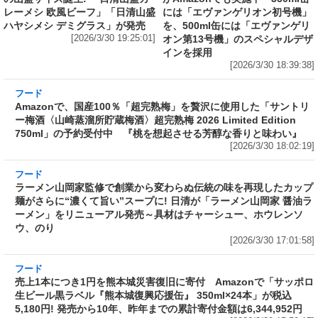
[2026/3/30 18:39:38]
フード
Amazonで、国産100％「超完熟梅」を贅沢に使用した「サントリ
ー梅酒〈山崎蒸溜所貯蔵梅酒〉超完熟梅 2026 Limited Edition
750ml」の予約受付中 『桃を想起させる芳醇な香りと味わい』
[2026/3/30 18:02:19]
フード
ラーメン山岡家監修で創業から変わらぬ伝統の味を再現したカップ
麺がさらに“濃くて旨い”スープに! 日清が「ラーメン山岡家 醤油ラ
ーメン」をリニューアル発売～具材はチャーシュー、ホウレンソ
ウ、のり
[2026/3/30 17:01:58]
フード
売上1本につき1円を熊本城災害復旧に寄付 Amazonで「サッポロ
生ビール黒ラベル『熊本城復興応援缶』 350ml×24本」が税込
5,180円! 発売から10年、昨年までの累計寄付金額は6,344,952円
[2026/3/30 15:50:17]
フード
フード