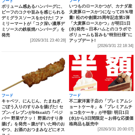
フード
フード
いつものロースかつが、カナダ産
ボリューム感あるハンバーグに、
大麦豚ロースかつになって25％増
ビーフのコクや旨みを感じられる
量! 松のや創業25周年記念第1弾
デミグラスソースをかけた! ファ
「大麦豚ロースかつ」が明日1日
ミリーマートが「コク深い濃厚デ
(水)発売～日本ハムとのコラボで
ミソースの鉄板焼ハンバーグ」を
ボリュームも旨みも“特別仕様”に
発売
アップデート!
[2026/3/31 23:40:28]
[2026/3/31 22:18:34]
フード
フード
キャベツ、にんじん、たまねぎ、
不二家洋菓子店の「プレミアムシ
ごぼう入りのすりみを揚げた! セ
ョートケーキ」＆「プレミアムチ
ブン‐イレブンが84kcalの「ベジ
ョコ生ケーキ」が半額! 明日1日
バー 野菜ザクッ！ 野菜のすり身
(水)から3日間限定～お得な応援価
揚げ」を発売～腹がすいた時のお
格商品も販売中
やつ、お酒のおつまみなどにオス
[2026/3/31 20:00:07]