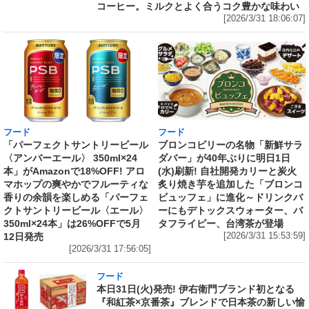
コーヒー。ミルクとよく合うコク豊かな味わい
[2026/3/31 18:06:07]
フード
フード
「パーフェクトサントリービール
ブロンコビリーの名物「新鮮サラ
〈アンバーエール〉 350ml×24
ダバー」が40年ぶりに明日1日
本」がAmazonで18%OFF! アロ
(水)刷新! 自社開発カリーと炭火
マホップの爽やかでフルーティな
炙り焼き芋を追加した「ブロンコ
香りの余韻を楽しめる「パーフェ
ビュッフェ」に進化～ドリンクバ
クトサントリービール〈エール〉
ーにもデトックスウォーター、バ
350ml×24本」は26%OFFで5月
タフライピー、台湾茶が登場
12日発売
[2026/3/31 15:53:59]
[2026/3/31 17:56:05]
フード
本日31日(火)発売! 伊右衛門ブランド初となる
『和紅茶×京番茶』ブレンドで日本茶の新しい愉