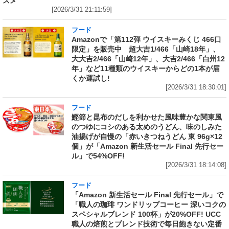
スメ
[2026/3/31 21:11:59]
フード
Amazonで「第112弾 ウイスキーみくじ 466口
限定」を販売中 超大吉1/466「山崎18年」、
大大吉2/466「山崎12年」、大吉2/466「白州12
年」など11種類のウイスキーからどの1本が届
くか運試し!
[2026/3/31 18:30:01]
フード
鰹節と昆布のだしを利かせた風味豊かな関東風
のつゆにコシのある太めのうどん、味のしみた
油揚げが自慢の「赤いきつねうどん 東 96g×12
個」が「Amazon 新生活セール Final 先行セー
ル」で54%OFF!
[2026/3/31 18:14:08]
フード
「Amazon 新生活セール Final 先行セール」で
「職人の珈琲 ワンドリップコーヒー 深いコクの
スペシャルブレンド 100杯」が20%OFF! UCC
職人の焙煎とブレンド技術で毎日飽きない定番