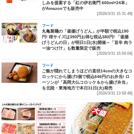
しみを提案する「紅の伊右衛門 600ml×24本」
がAmazonでも販売中
[2026/3/31 15:31:49]
フード
丸亀製麺の「釜揚げうどん」が半額で税込190
円! 得サイズは390円お得な税込380円! 「釜揚
げうどんの日」が明日1日(水)開催～「旨辛 肉ラ
ー油つけ汁」も数量限定で販売
[2026/3/31 15:04:04]
フード
ご飯が隠れてしまうほどの直径14cmの大きなコ
ロッケにから揚げ3個で税込646円のお弁当! ロ
ーソンが「高岡大仏コロッケ＆から揚げ弁当」
を北陸・東海地方で本日31日(火)発売
[2026/3/31 13:58:49]