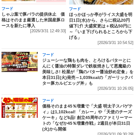
フード
フード
しゃぶ葉で豚バラの提供休止 価
ほっかほっか亭がライス大盛を明
格はそのまま厳選した米国産豚ロ
日1日(水)から、さらに税込20円
ースを新たに導入
値下げ! 大盛変更は＋税込50円に
[2026/3/31 12:49:33]
～「いま下げられるところから下
げる」
[2026/3/31 10:54:52]
フード
ジューシーな鶏もも肉を、とろけるバターとに
んにく醤油の特製ダレで鉄板焼きして悪魔級の
美味しさ! 松屋が「鶏のバター醤油炒め定食」を
本日31日(火)発売～1,039kcalの「ガーリックバ
ター豚カルビエッグ丼」も
[2026/3/31 10:26:05]
フード
価格そのまま45％増量で「大盛 明太子スパゲテ
ィ」は1,102kcal! 「カレー」や「天使のチーズ
ケーキ」など6品! 創立45周年のファミリーマー
トの「なぜか45％増量作戦」2週目が本日31日
(火)から開催
[2026/3/31 09:30:29]