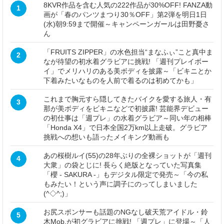
8KVR作品を含む人気の222作品が30%OFF! FANZA動
1
画が「春のパンツまつり30％OFF」第2弾を明日1日
(水)朝9:59まで開催～キャンペーンガールは田野憂さ
ん
「FRUITS ZIPPER」の水色担当“まなふぃ”こと真中ま
2
なが待望の初水着グラビアに挑戦! 「週刊プレイボー
イ」でメリハリのある美ボディを披露～「ビキニとか
下着みたいなものを人前で着るのは初めてかも」
これまで胸元すら隠してきたバイクを愛する旅人・有
3
那が美ボディをビキニなどで初披露! 芸能界デビュー
の初仕事は「週プレ」の水着グラビア～同い年の相棒
「Honda X4」で日本全国2万km以上走破。グラビア
挑戦への想いも語ったメイキング動画も
あの桜樹ルイ(55)の28年ぶりの全裸ショットが「週刊
4
大衆」の袋とじに! 長らく絶版となっていた写真集
「櫻 - SAKURA -」もデジタル限定で発売～「今の私
もみたい！という声に調子にのってしまいました
(^◇^;)」
お尻スポンサーも話題のNGなし破天荒アイドル・鈴
5
木Mob.が初グラビアに挑戦! 「週プレ」に登場～「人