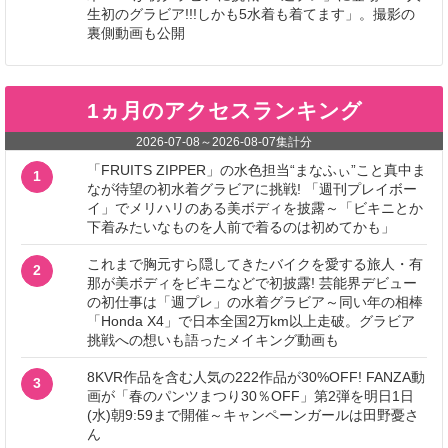
生初のグラビア!!!しかも5水着も着てます」。撮影の
裏側動画も公開
1ヵ月のアクセスランキング
2026-07-08
～
2026-08-07
集計分
「FRUITS ZIPPER」の水色担当“まなふぃ”こと真中ま
1
なが待望の初水着グラビアに挑戦! 「週刊プレイボー
イ」でメリハリのある美ボディを披露～「ビキニとか
下着みたいなものを人前で着るのは初めてかも」
これまで胸元すら隠してきたバイクを愛する旅人・有
2
那が美ボディをビキニなどで初披露! 芸能界デビュー
の初仕事は「週プレ」の水着グラビア～同い年の相棒
「Honda X4」で日本全国2万km以上走破。グラビア
挑戦への想いも語ったメイキング動画も
8KVR作品を含む人気の222作品が30%OFF! FANZA動
3
画が「春のパンツまつり30％OFF」第2弾を明日1日
(水)朝9:59まで開催～キャンペーンガールは田野憂さ
ん