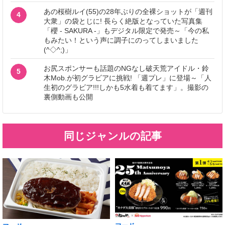
あの桜樹ルイ(55)の28年ぶりの全裸ショットが「週刊
4
大衆」の袋とじに! 長らく絶版となっていた写真集
「櫻 - SAKURA -」もデジタル限定で発売～「今の私
もみたい！という声に調子にのってしまいました
(^◇^;)」
お尻スポンサーも話題のNGなし破天荒アイドル・鈴
5
木Mob.が初グラビアに挑戦! 「週プレ」に登場～「人
生初のグラビア!!!しかも5水着も着てます」。撮影の
裏側動画も公開
同じジャンルの記事