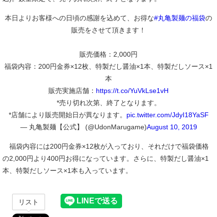
本日よりお客様への日頃の感謝を込めて、お得な
#丸亀製麺の福袋
の
販売をさせて頂きます！
販売価格：2,000円
福袋内容：200円金券×12枚、特製だし醤油×1本、特製だしソース×1
本
販売実施店舗：
https://t.co/YuVkLse1vH
*売り切れ次第、終了となります。
*店舗により販売開始日が異なります。
pic.twitter.com/JdyI18YaSF
— 丸亀製麺【公式】 (@UdonMarugame)
August 10, 2019
福袋内容には200円金券×12枚が入っており、それだけで福袋価格
の2,000円より400円お得になっています。さらに、特製だし醤油×1
本、特製だしソース×1本も入っています。
リスト