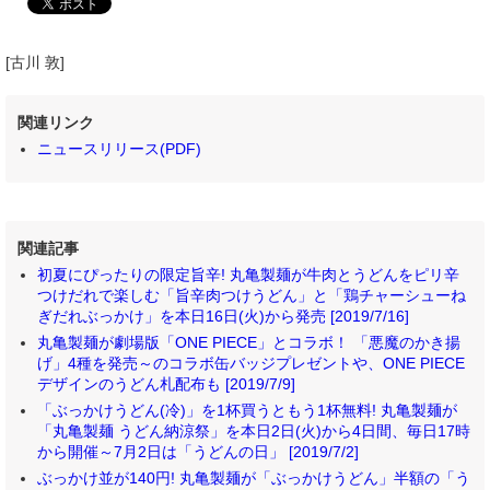
[古川 敦]
関連リンク
ニュースリリース(PDF)
関連記事
初夏にぴったりの限定旨辛! 丸亀製麺が牛肉とうどんをピリ辛
つけだれで楽しむ「旨辛肉つけうどん」と「鶏チャーシューね
ぎだれぶっかけ」を本日16日(火)から発売 [2019/7/16]
丸亀製麺が劇場版「ONE PIECE」とコラボ！ 「悪魔のかき揚
げ」4種を発売～のコラボ缶バッジプレゼントや、ONE PIECE
デザインのうどん札配布も [2019/7/9]
「ぶっかけうどん(冷)」を1杯買うともう1杯無料! 丸亀製麺が
「丸亀製麺 うどん納涼祭」を本日2日(火)から4日間、毎日17時
から開催～7月2日は「うどんの日」 [2019/7/2]
ぶっかけ並が140円! 丸亀製麺が「ぶっかけうどん」半額の「う