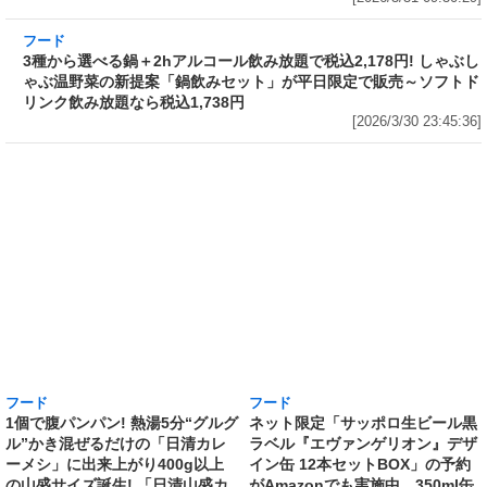
フード
3種から選べる鍋＋2hアルコール飲み放題で税
込2,178円! しゃぶしゃぶ温野菜の新提案「鍋飲
みセット」が平日限定で販売～ソフトドリンク
飲み放題なら税込1,738円
[2026/3/30 23:45:36]
フード
フード
1個で腹パンパン! 熱湯5分“グルグ
ネット限定「サッポロ生ビール黒
ル”かき混ぜるだけの「日清カレ
ラベル『エヴァンゲリオン』デザ
ーメシ」に出来上がり400g以上
イン缶 12本セットBOX」の予約
の山盛サイズ誕生! 「日清山盛カ
がAmazonでも実施中 350ml缶
レーメシ 欧風ビーフ」「日清山盛
には「エヴァンゲリオン初号機」
ハヤシメシ デミグラス」が発売
を、500ml缶には「エヴァンゲリ
[2026/3/30 19:25:01]
オン第13号機」のスペシャルデザ
インを採用