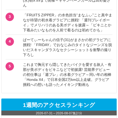
(水)朝9:59まで開催～キャンペーンガールは田野憂さ
ん
「FRUITS ZIPPER」の水色担当“まなふぃ”こと真中ま
3
なが待望の初水着グラビアに挑戦! 「週刊プレイボー
イ」でメリハリのある美ボディを披露～「ビキニとか
下着みたいなものを人前で着るのは初めてかも」
ぱーてぃーちゃんの信子(31)がまさかの初グラビアに
4
挑戦! 「FRIDAY」でおなじみのタイトなジーンズを脱
いだスキャンダラスなセクシーショットを衝撃の撮り
下ろし
これまで胸元すら隠してきたバイクを愛する旅人・有
5
那が美ボディをビキニなどで初披露! 芸能界デビュー
の初仕事は「週プレ」の水着グラビア～同い年の相棒
「Honda X4」で日本全国2万km以上走破。グラビア
挑戦への想いも語ったメイキング動画も
1週間のアクセスランキング
2026-07-31
～
2026-08-07
集計分