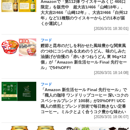
Amazonで「第112弾 ウイスキーみくじ 466口
限定」を販売中 超大吉1/466「山崎18年」、
大大吉2/466「山崎12年」、大吉2/466「白州12
年」など11種類のウイスキーからどの1本が届
くか運試し!
[2026/3/31 18:30:01]
フード
鰹節と昆布のだしを利かせた風味豊かな関東風
のつゆにコシのある太めのうどん、味のしみた
油揚げが自慢の「赤いきつねうどん 東 96g×12
個」が「Amazon 新生活セール Final 先行セー
ル」で54%OFF!
[2026/3/31 18:14:08]
フード
「Amazon 新生活セール Final 先行セール」で
「職人の珈琲 ワンドリップコーヒー 深いコクの
スペシャルブレンド 100杯」が20%OFF! UCC
職人の焙煎とブレンド技術で毎日飽きない定番
コーヒー。ミルクとよく合うコク豊かな味わい
[2026/3/31 18:06:07]