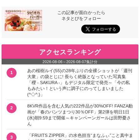
この記事が面白かったら
ネタとぴをフォロー
アクセスランキング
2026-08-06
～
2026-08-07
集計分
あの桜樹ルイ(55)の28年ぶりの全裸ショットが「週刊
1
大衆」の袋とじに! 長らく絶版となっていた写真集
「櫻 - SAKURA -」もデジタル限定で発売～「今の私
もみたい！という声に調子にのってしまいました
(^◇^;)」
8KVR作品を含む人気の222作品が30%OFF! FANZA動
2
画が「春のパンツまつり30％OFF」第2弾を明日1日
(水)朝9:59まで開催～キャンペーンガールは田野憂さ
ん
「FRUITS ZIPPER」の水色担当“まなふぃ”こと真中ま
3