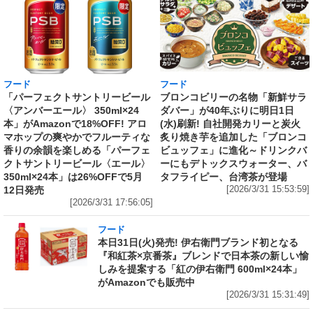
フード
フード
「パーフェクトサントリービール
ブロンコビリーの名物「新鮮サラ
〈アンバーエール〉 350ml×24
ダバー」が40年ぶりに明日1日
本」がAmazonで18%OFF! アロ
(水)刷新! 自社開発カリーと炭火
マホップの爽やかでフルーティな
炙り焼き芋を追加した「ブロンコ
香りの余韻を楽しめる「パーフェ
ビュッフェ」に進化～ドリンクバ
クトサントリービール〈エール〉
ーにもデトックスウォーター、バ
350ml×24本」は26%OFFで5月
タフライピー、台湾茶が登場
12日発売
[2026/3/31 15:53:59]
[2026/3/31 17:56:05]
フード
本日31日(火)発売! 伊右衛門ブランド初となる
『和紅茶×京番茶』ブレンドで日本茶の新しい愉
しみを提案する「紅の伊右衛門 600ml×24本」
がAmazonでも販売中
[2026/3/31 15:31:49]