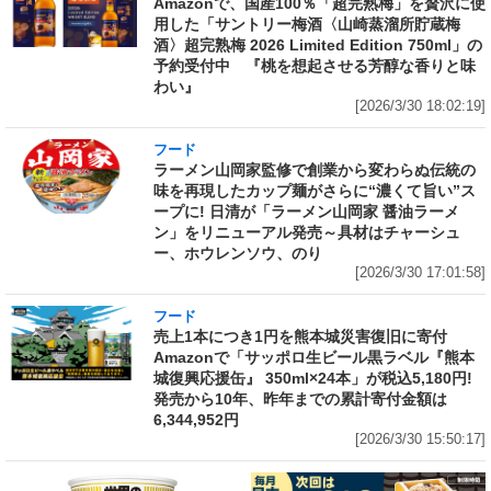
Amazonで、国産100％「超完熟梅」を贅沢に使
用した「サントリー梅酒〈山崎蒸溜所貯蔵梅
酒〉超完熟梅 2026 Limited Edition 750ml」の
予約受付中 『桃を想起させる芳醇な香りと味
わい』
[2026/3/30 18:02:19]
フード
ラーメン山岡家監修で創業から変わらぬ伝統の
味を再現したカップ麺がさらに“濃くて旨い”ス
ープに! 日清が「ラーメン山岡家 醤油ラーメ
ン」をリニューアル発売～具材はチャーシュ
ー、ホウレンソウ、のり
[2026/3/30 17:01:58]
フード
売上1本につき1円を熊本城災害復旧に寄付
Amazonで「サッポロ生ビール黒ラベル『熊本
城復興応援缶』 350ml×24本」が税込5,180円!
発売から10年、昨年までの累計寄付金額は
6,344,952円
[2026/3/30 15:50:17]