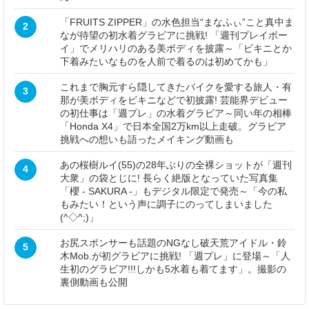
「FRUITS ZIPPER」の水色担当“まなふぃ”こと真中ま
2
なが待望の初水着グラビアに挑戦! 「週刊プレイボー
イ」でメリハリのある美ボディを披露～「ビキニとか
下着みたいなものを人前で着るのは初めてかも」
これまで胸元すら隠してきたバイクを愛する旅人・有
3
那が美ボディをビキニなどで初披露! 芸能界デビュー
の初仕事は「週プレ」の水着グラビア～同い年の相棒
「Honda X4」で日本全国2万km以上走破。グラビア
挑戦への想いも語ったメイキング動画も
あの桜樹ルイ(55)の28年ぶりの全裸ショットが「週刊
4
大衆」の袋とじに! 長らく絶版となっていた写真集
「櫻 - SAKURA -」もデジタル限定で発売～「今の私
もみたい！という声に調子にのってしまいました
(^◇^;)」
お尻スポンサーも話題のNGなし破天荒アイドル・鈴
5
木Mob.が初グラビアに挑戦! 「週プレ」に登場～「人
生初のグラビア!!!しかも5水着も着てます」。撮影の
裏側動画も公開