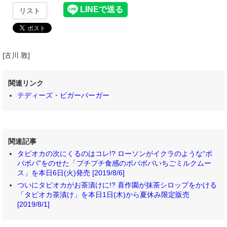
リスト
[古川 敦]
関連リンク
テディーズ・ビガーバーガー
関連記事
タピオカの次にくるのはコレ!? ローソンがイクラのような“ボ
バボバ”をのせた「プチプチ食感のボバボバいちごミルクムー
ス」を本日6日(火)発売 [2019/8/6]
ついにタピオカがお茶漬けに!? 喜作園が抹茶シロップをかける
「タピオカ茶漬け」を本日1日(木)から夏休み限定販売
[2019/8/1]