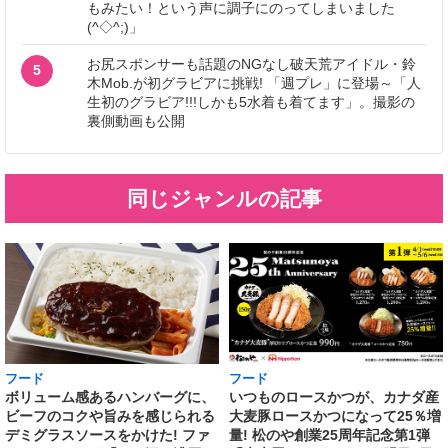
もみたい！という声に調子にのってしまいました
(^◇^;)」
お尻スポンサーも話題のNGなし破天荒アイドル・鈴
5
木Mob.が初グラビアに挑戦! 「週プレ」に登場～「人
生初のグラビア!!!しかも5水着も着てます」。撮影の
裏側動画も公開
同じジャンルの記事
フード
フード
いつものロースかつが、カナダ産
ボリューム感あるハンバーグに、
大麦豚ロースかつになって25％増
ビーフのコクや旨みを感じられる
量! 松のや創業25周年記念第1弾
デミグラスソースをかけた! ファ