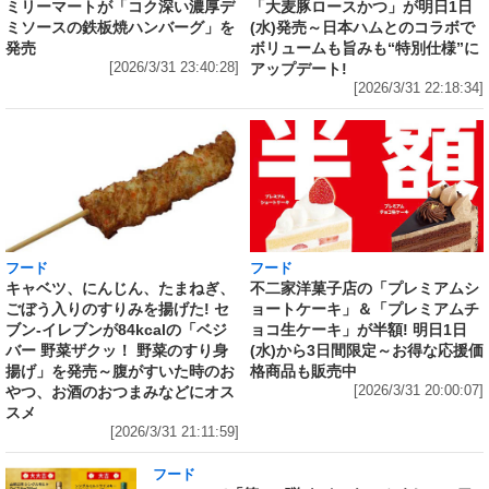
「大麦豚ロースかつ」が明日1日
ミリーマートが「コク深い濃厚デ
(水)発売～日本ハムとのコラボで
ミソースの鉄板焼ハンバーグ」を
ボリュームも旨みも“特別仕様”に
発売
アップデート!
[2026/3/31 23:40:28]
[2026/3/31 22:18:34]
フード
フード
キャベツ、にんじん、たまねぎ、
不二家洋菓子店の「プレミアムシ
ごぼう入りのすりみを揚げた! セ
ョートケーキ」＆「プレミアムチ
ブン‐イレブンが84kcalの「ベジ
ョコ生ケーキ」が半額! 明日1日
バー 野菜ザクッ！ 野菜のすり身
(水)から3日間限定～お得な応援価
揚げ」を発売～腹がすいた時のお
格商品も販売中
やつ、お酒のおつまみなどにオス
[2026/3/31 20:00:07]
スメ
[2026/3/31 21:11:59]
フード