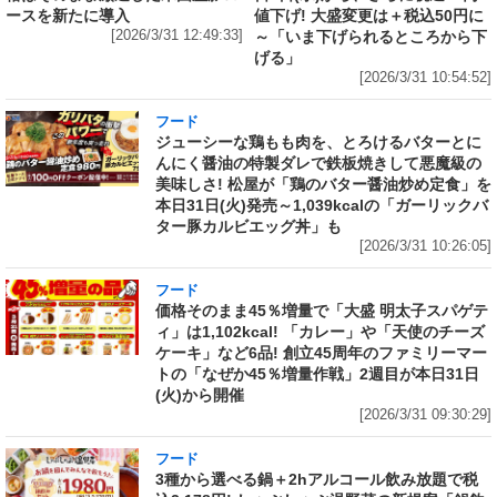
ースを新たに導入
値下げ! 大盛変更は＋税込50円に
[2026/3/31 12:49:33]
～「いま下げられるところから下
げる」
[2026/3/31 10:54:52]
フード
ジューシーな鶏もも肉を、とろけるバターとに
んにく醤油の特製ダレで鉄板焼きして悪魔級の
美味しさ! 松屋が「鶏のバター醤油炒め定食」を
本日31日(火)発売～1,039kcalの「ガーリックバ
ター豚カルビエッグ丼」も
[2026/3/31 10:26:05]
フード
価格そのまま45％増量で「大盛 明太子スパゲテ
ィ」は1,102kcal! 「カレー」や「天使のチーズ
ケーキ」など6品! 創立45周年のファミリーマー
トの「なぜか45％増量作戦」2週目が本日31日
(火)から開催
[2026/3/31 09:30:29]
フード
3種から選べる鍋＋2hアルコール飲み放題で税