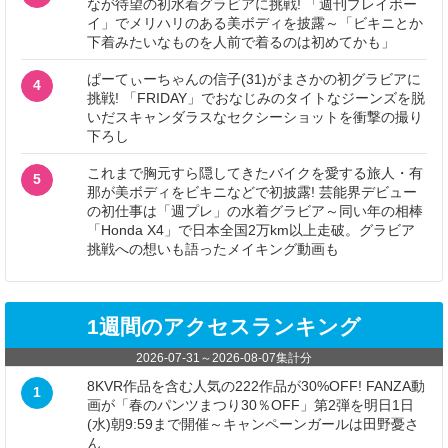
なが待望の初水着グラビアに挑戦! 「週刊プレイボー
イ」でメリハリのある美ボディを披露～「ビキニとか
下着みたいなものを人前で着るのは初めてかも」
ぱーてぃーちゃんの信子(31)がまさかの初グラビアに
4
挑戦! 「FRIDAY」でおなじみのタイトなジーンズを脱
いだスキャンダラスなセクシーショットを衝撃の撮り
下ろし
これまで胸元すら隠してきたバイクを愛する旅人・有
5
那が美ボディをビキニなどで初披露! 芸能界デビュー
の初仕事は「週プレ」の水着グラビア～同い年の相棒
「Honda X4」で日本全国2万km以上走破。グラビア
挑戦への想いも語ったメイキング動画も
1週間のアクセスランキング
2026-07-31
～
2026-08-07
集計分
8KVR作品を含む人気の222作品が30%OFF! FANZA動
1
画が「春のパンツまつり30％OFF」第2弾を明日1日
(水)朝9:59まで開催～キャンペーンガールは田野憂さ
ん