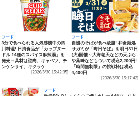
フード
フード
3分で食べられる人気沸騰中の四
自慢のそばが食べ放題! 和食麺処
川料理! 日清食品が「カップヌー
サガミが「晦日そば」を明日31日
ドル 14種のスパイス麻辣湯」を
(火)開催～大海老天などの天ぷら
発売～具材は謎肉、キャベツ、チ
や薬味などもついて税込2,200円!
ンゲンサイ、キクラゲ
「時間無制限」の挑戦枠は税込
[2026/3/30 15:42:35]
4,400円
[2026/3/30 15:17:42]
フード
熱湯5分でふっくら白ご飯! カレーや納豆、牛丼
の具も余裕で入ってお皿いらずの新提案! 「日清
ふっくら釜炊き ごはん」が本日30日(月)発売～
常温で1年保存可能。電子レンジがないオフィス
やアウトドアでも活用できる!
[2026/3/30 14:17:14]
フード