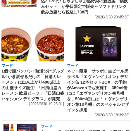
込2,178円! しゃぶしゃぶ温野菜の新提案「鍋飲
みセット」が平日限定で販売～ソフトドリンク
飲み放題なら税込1,738円
[2026/3/30 23:45:36]
フード
フード
1個で腹パンパン! 熱湯5分“グルグ
ネット限定「サッポロ生ビール黒
ル”かき混ぜるだけの「日清カレ
ラベル『エヴァンゲリオン』デザ
ーメシ」に出来上がり400g以上
イン缶 12本セットBOX」の予約
の山盛サイズ誕生! 「日清山盛カ
がAmazonでも実施中 350ml缶
レーメシ 欧風ビーフ」「日清山盛
には「エヴァンゲリオン初号機」
ハヤシメシ デミグラス」が発売
を、500ml缶には「エヴァンゲリ
[2026/3/30 19:25:01]
オン第13号機」のスペシャルデザ
インを採用
[2026/3/30 18:39:38]
フード