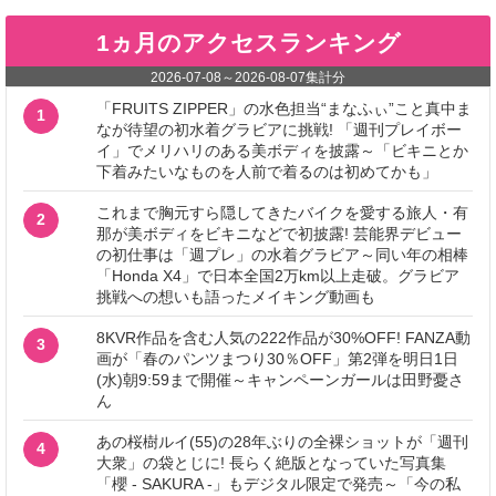
1ヵ月のアクセスランキング
2026-07-08
～
2026-08-07
集計分
「FRUITS ZIPPER」の水色担当“まなふぃ”こと真中ま
1
なが待望の初水着グラビアに挑戦! 「週刊プレイボー
イ」でメリハリのある美ボディを披露～「ビキニとか
下着みたいなものを人前で着るのは初めてかも」
これまで胸元すら隠してきたバイクを愛する旅人・有
2
那が美ボディをビキニなどで初披露! 芸能界デビュー
の初仕事は「週プレ」の水着グラビア～同い年の相棒
「Honda X4」で日本全国2万km以上走破。グラビア
挑戦への想いも語ったメイキング動画も
8KVR作品を含む人気の222作品が30%OFF! FANZA動
3
画が「春のパンツまつり30％OFF」第2弾を明日1日
(水)朝9:59まで開催～キャンペーンガールは田野憂さ
ん
あの桜樹ルイ(55)の28年ぶりの全裸ショットが「週刊
4
大衆」の袋とじに! 長らく絶版となっていた写真集
「櫻 - SAKURA -」もデジタル限定で発売～「今の私