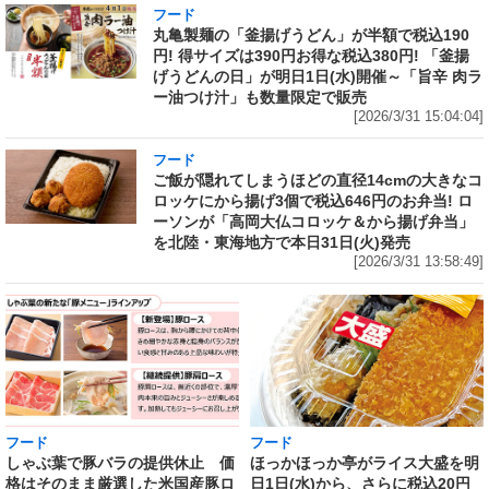
フード
丸亀製麺の「釜揚げうどん」が半額で税込190
円! 得サイズは390円お得な税込380円! 「釜揚
げうどんの日」が明日1日(水)開催～「旨辛 肉ラ
ー油つけ汁」も数量限定で販売
[2026/3/31 15:04:04]
フード
ご飯が隠れてしまうほどの直径14cmの大きなコ
ロッケにから揚げ3個で税込646円のお弁当! ロ
ーソンが「高岡大仏コロッケ＆から揚げ弁当」
を北陸・東海地方で本日31日(火)発売
[2026/3/31 13:58:49]
フード
フード
しゃぶ葉で豚バラの提供休止 価
ほっかほっか亭がライス大盛を明
格はそのまま厳選した米国産豚ロ
日1日(水)から、さらに税込20円