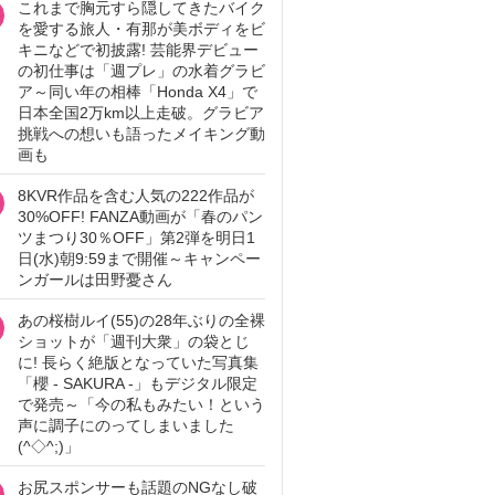
これまで胸元すら隠してきたバイク
を愛する旅人・有那が美ボディをビ
キニなどで初披露! 芸能界デビュー
の初仕事は「週プレ」の水着グラビ
ア～同い年の相棒「Honda X4」で
日本全国2万km以上走破。グラビア
挑戦への想いも語ったメイキング動
画も
8KVR作品を含む人気の222作品が
30%OFF! FANZA動画が「春のパン
ツまつり30％OFF」第2弾を明日1
日(水)朝9:59まで開催～キャンペー
ンガールは田野憂さん
あの桜樹ルイ(55)の28年ぶりの全裸
ショットが「週刊大衆」の袋とじ
に! 長らく絶版となっていた写真集
「櫻 - SAKURA -」もデジタル限定
で発売～「今の私もみたい！という
声に調子にのってしまいました
(^◇^;)」
お尻スポンサーも話題のNGなし破