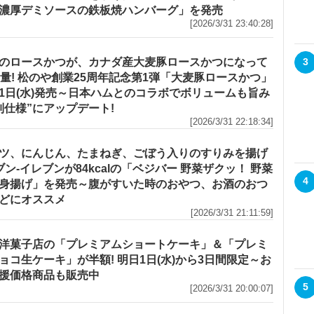
濃厚デミソースの鉄板焼ハンバーグ」を発売
[2026/3/31 23:40:28]
のロースかつが、カナダ産大麦豚ロースかつになって
3
増量! 松のや創業25周年記念第1弾「大麦豚ロースかつ」
1日(水)発売～日本ハムとのコラボでボリュームも旨み
別仕様”にアップデート!
[2026/3/31 22:18:34]
ツ、にんじん、たまねぎ、ごぼう入りのすりみを揚げ
セブン‐イレブンが84kcalの「ベジバー 野菜ザクッ！ 野菜
4
身揚げ」を発売～腹がすいた時のおやつ、お酒のおつ
どにオススメ
[2026/3/31 21:11:59]
洋菓子店の「プレミアムショートケーキ」＆「プレミ
ョコ生ケーキ」が半額! 明日1日(水)から3日間限定～お
援価格商品も販売中
5
[2026/3/31 20:00:07]