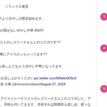
ソラノイロ食堂
3
/27より冷やしの限定始めます。
が隠せない冷やし中華 900円
ストのシズリーナさんとのコラボです??
4
華にアイスのっちゃってます??
を楽しんでもらう冷やし中華になってます
でお召し上がりください
pic.twitter.com/MAdeXlG5c8
庵 (@soranoirodaian)
August 27, 2019
5
アイスジャーナリストのシズリーナさんとのコラボした、ア
に、耳栓も付いてきます。耳栓すれば咀嚼音も楽しめ、様々な