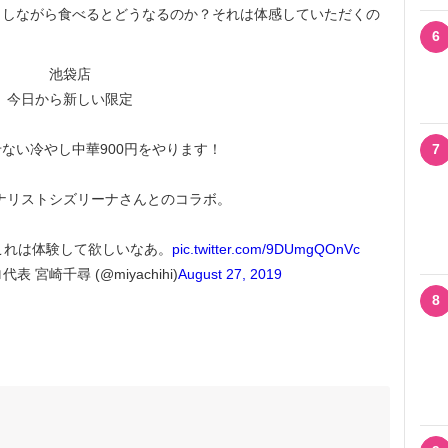
うしながら食べるとどうなるのか？それは体感していただくの
6
池袋店
今日から新しい限定
ない冷やし中華900円をやります！
7
ナリストシズリーナさんとのコラボ。
これは体験して欲しいなあ。
pic.twitter.com/9DUmgQOnVc
 宮崎千尋 (@miyachihi)
August 27, 2019
8