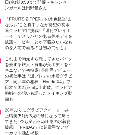
日(水)朝9:59まで開催～キャンペー
ンガールは田野憂さん
「FRUITS ZIPPER」の水色担当“ま
なふぃ”こと真中まなが待望の初水
着グラビアに挑戦! 「週刊プレイボ
ーイ」でメリハリのある美ボディを
披露～「ビキニとか下着みたいなも
のを人前で着るのは初めてかも」
これまで胸元すら隠してきたバイク
を愛する旅人・有那が美ボディをビ
キニなどで初披露! 芸能界デビュー
の初仕事は「週プレ」の水着グラビ
ア～同い年の相棒「Honda X4」で
日本全国2万km以上走破。グラビア
挑戦への想いも語ったメイキング動
画も
26年ぶりにグラビアクイーン・井
上晴美(51)が3児の母になって帰っ
てきた! 今も変わらぬ圧巻の水着姿
披露! 「FRIDAY」に超貴重なアザ
ーカット独占掲載