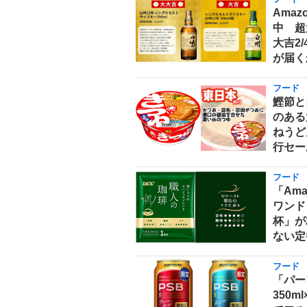
Ama
中 超
大吉2
が届く
フード
鰹節と
のある
ねうどん
行セー
フード
「Am
ワンド
杯」が
ない定
フード
「パー
350m