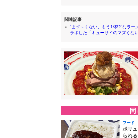
関連記事
“まず～くない、もう1杯!?”なラ
ラボした「キューサイのマズくない青汁冷
同
フード
ボリュ
られる