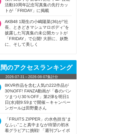
活動10周年記念写真集の先行カッ
トが「FRIDAY」に掲載
AKB48 1期生の小嶋陽菜(36)が“社
長、ときどきマシュマロボディ”を
披露した写真集の未公開カットが
「FRIDAY」で公開! 大胆に、妖艶
に、そして美しく
週間のアクセスランキング
2026-07-31
～
2026-08-07
集計分
8KVR作品を含む人気の222作品が
30%OFF! FANZA動画が「春のパン
ツまつり30％OFF」第2弾を明日1
日(水)朝9:59まで開催～キャンペー
ンガールは田野憂さん
「FRUITS ZIPPER」の水色担当“ま
なふぃ”こと真中まなが待望の初水
着グラビアに挑戦! 「週刊プレイボ