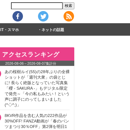
IT・スマホ
ネットの話題
アクセスランキング
2026-08-06
～
2026-08-07
集計分
あの桜樹ルイ(55)の28年ぶりの全裸
ショットが「週刊大衆」の袋とじ
に! 長らく絶版となっていた写真集
「櫻 - SAKURA -」もデジタル限定
で発売～「今の私もみたい！という
声に調子にのってしまいました
(^◇^;)」
8KVR作品を含む人気の222作品が
30%OFF! FANZA動画が「春のパン
ツまつり30％OFF」第2弾を明日1