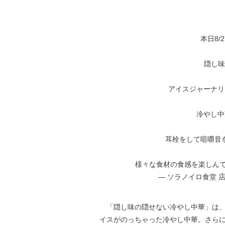
本日8
隠し味
アイスジャーナリ
冷やし中
耳栓をして咀嚼音
様々な食材の食感を楽しん
— ソラノイロ食堂 店長 大
「隠し味の隠せない冷やし中華」は、
イスがのっちゃった冷やし中華。さら