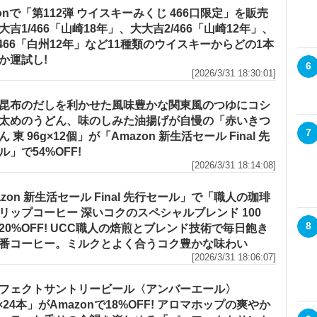
zonで「第112弾 ウイスキーみくじ 466口限定」を販売
大吉1/466「山崎18年」、大大吉2/466「山崎12年」、
/466「白州12年」など11種類のウイスキーからどの1本
か運試し!
6
[2026/3/31 18:30:01]
昆布のだしを利かせた風味豊かな関東風のつゆにコシ
太めのうどん、味のしみた油揚げが自慢の「赤いきつ
7
 東 96g×12個」が「Amazon 新生活セール Final 先
ル」で54%OFF!
[2026/3/31 18:14:08]
azon 新生活セール Final 先行セール」で「職人の珈琲
リップコーヒー 深いコクのスペシャルブレンド 100
8
20%OFF! UCC職人の焙煎とブレンド技術で毎日飽き
番コーヒー。ミルクとよく合うコク豊かな味わい
[2026/3/31 18:06:07]
フェクトサントリービール〈アンバーエール〉
l×24本」がAmazonで18%OFF! アロマホップの爽やか