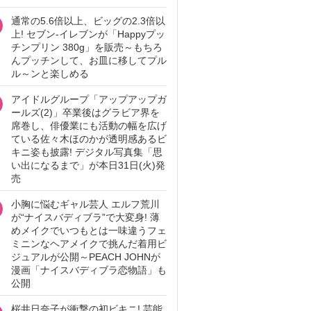
通常の5.6倍以上、ビッグの2.3倍以
上! セブン‐イレブンが「Happyプッ
チンプリン 380g」を販売～もちろ
んプッチンして、お皿に移してプル
ル～ンと楽しめる
アイドルグループ「アップアップガ
ールズ(2)」卒業後はグラビア界を
席巻し、俳優業にも活動の幅を広げ
ている佐々木ほのかが透明感あるビ
キニ姿も披露! デジタル写真集「思
い出になるまで」が本日31日(火)発
売
小胸に悩むギャル芸人 エルフ荒川
が“ナイスバディブラ”で大変身! 薄
めメイクでいつもとは一味違うフェ
ミニンなヘアメイクで挑んだ着用ビ
ジュアルが公開～PEACH JOHNが
漫画「ナイスバディブラ恋物語」も
公開
桜井日奈子が衝撃の初ビキニ! 芸能