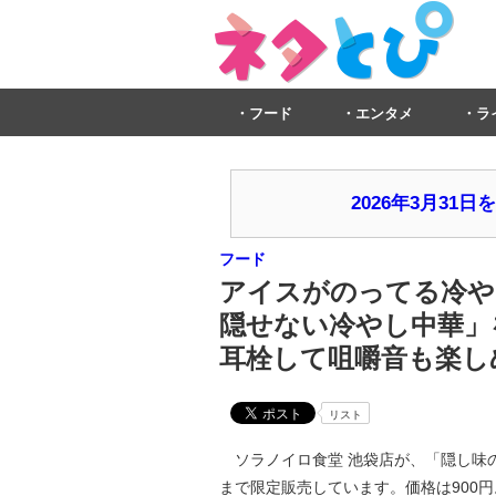
フード
エンタメ
ラ
2026年3月3
フード
アイスがのってる冷や
隠せない冷やし中華」を
耳栓して咀嚼音も楽し
リスト
ソラノイロ食堂 池袋店が、「隠し味の隠せ
まで限定販売しています。価格は900円