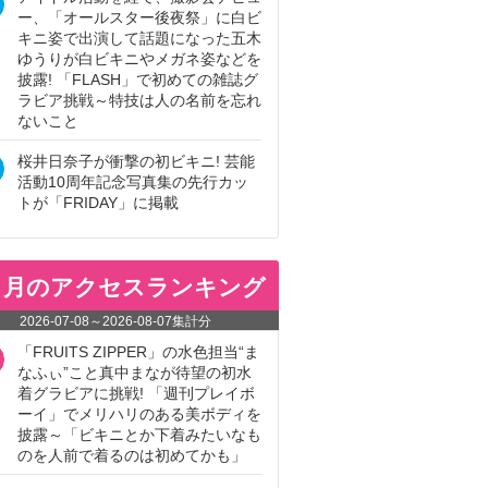
ー、「オールスター後夜祭」に白ビ
キニ姿で出演して話題になった五木
ゆうりが白ビキニやメガネ姿などを
披露! 「FLASH」で初めての雑誌グ
ラビア挑戦～特技は人の名前を忘れ
ないこと
桜井日奈子が衝撃の初ビキニ! 芸能
活動10周年記念写真集の先行カッ
トが「FRIDAY」に掲載
ヵ月のアクセスランキング
2026-07-08
～
2026-08-07
集計分
「FRUITS ZIPPER」の水色担当“ま
なふぃ”こと真中まなが待望の初水
着グラビアに挑戦! 「週刊プレイボ
ーイ」でメリハリのある美ボディを
披露～「ビキニとか下着みたいなも
のを人前で着るのは初めてかも」