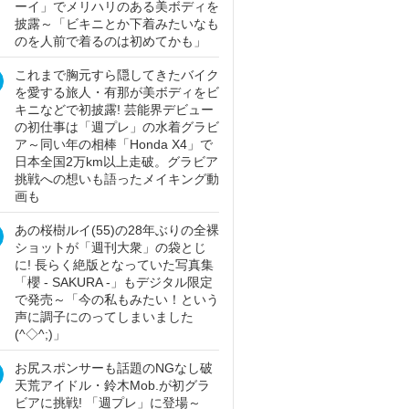
ーイ」でメリハリのある美ボディを
披露～「ビキニとか下着みたいなも
のを人前で着るのは初めてかも」
これまで胸元すら隠してきたバイク
を愛する旅人・有那が美ボディをビ
キニなどで初披露! 芸能界デビュー
の初仕事は「週プレ」の水着グラビ
ア～同い年の相棒「Honda X4」で
日本全国2万km以上走破。グラビア
挑戦への想いも語ったメイキング動
画も
あの桜樹ルイ(55)の28年ぶりの全裸
ショットが「週刊大衆」の袋とじ
に! 長らく絶版となっていた写真集
「櫻 - SAKURA -」もデジタル限定
で発売～「今の私もみたい！という
声に調子にのってしまいました
(^◇^;)」
お尻スポンサーも話題のNGなし破
天荒アイドル・鈴木Mob.が初グラ
ビアに挑戦! 「週プレ」に登場～