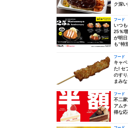
ク深い
フード
いつも
25％
が明日
も“特
フード
キャベ
た! 
のすり
まみな
フード
不二家
アムチ
得な応
フード