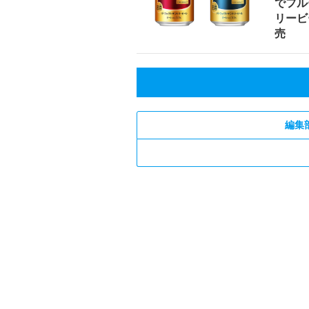
でフル
リービ
売
編集