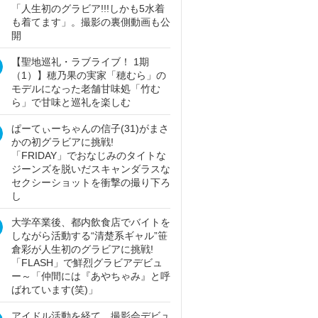
「人生初のグラビア!!!しかも5水着
も着てます」。撮影の裏側動画も公
開
【聖地巡礼・ラブライブ！ 1期
（1）】穂乃果の実家「穂むら」の
モデルになった老舗甘味処「竹む
ら」で甘味と巡礼を楽しむ
ぱーてぃーちゃんの信子(31)がまさ
かの初グラビアに挑戦!
「FRIDAY」でおなじみのタイトな
ジーンズを脱いだスキャンダラスな
セクシーショットを衝撃の撮り下ろ
し
大学卒業後、都内飲食店でバイトを
しながら活動する“清楚系ギャル”笹
倉彩が人生初のグラビアに挑戦!
「FLASH」で鮮烈グラビアデビュ
ー～「仲間には『あやちゃみ』と呼
ばれています(笑)」
アイドル活動を経て、撮影会デビュ