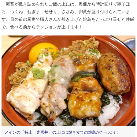
海苔が敷き詰められたご飯の上には、奥側から時計回りで鶏そぼ
ろ、つくね、ねぎま、せせり、ささみ、卵黄が盛り付けられていま
す。目の前の厨房で職人さんが焼き上げた焼鳥をたっぷり乗せた丼飯
で、食べる前からテンションが上ります！
メインの「特上 光國丼」の上には焼き立ての焼鳥がたっぷり！