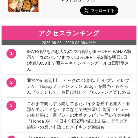
ネタとぴをフォロー
アクセスランキング
2026-08-05
～
2026-08-06
集計分
8KVR作品を含む人気の222作品が30%OFF! FANZA動
1
画が「春のパンツまつり30％OFF」第2弾を明日1日
(水)朝9:59まで開催～キャンペーンガールは田野憂さ
ん
通常の5.6倍以上、ビッグの2.3倍以上! セブン‐イレブ
2
ンが「Happyプッチンプリン 380g」を販売～もちろ
んプッチンして、お皿に移してプルル～ンと楽しめる
これまで胸元すら隠してきたバイクを愛する旅人・有
3
那が美ボディをビキニなどで初披露! 芸能界デビュー
の初仕事は「週プレ」の水着グラビア～同い年の相棒
「Honda X4」で日本全国2万km以上走破。グラビア
挑戦への想いも語ったメイキング動画も