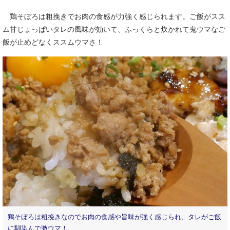
鶏そぼろは粗挽きでお肉の食感が力強く感じられます。ご飯がスス
ム甘じょっぱいタレの風味が効いて、ふっくらと炊かれて鬼ウマなご
飯が止めどなくススムウマさ！
鶏そぼろは粗挽きなのでお肉の食感や旨味が強く感じられ、タレがご飯
に馴染んで激ウマ！