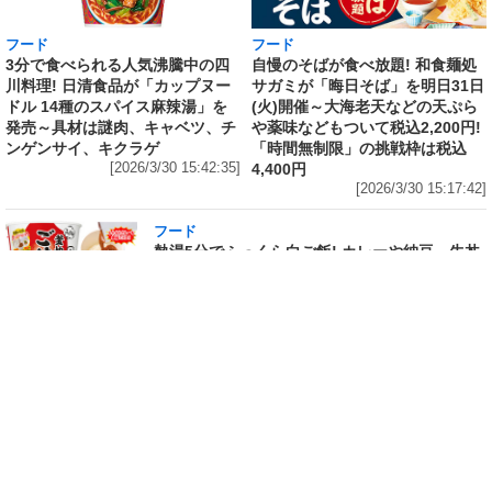
フード
フード
3分で食べられる人気沸騰中の四
自慢のそばが食べ放題! 和食麺処
川料理! 日清食品が「カップヌー
サガミが「晦日そば」を明日31日
ドル 14種のスパイス麻辣湯」を
(火)開催～大海老天などの天ぷら
発売～具材は謎肉、キャベツ、チ
や薬味などもついて税込2,200円!
ンゲンサイ、キクラゲ
「時間無制限」の挑戦枠は税込
[2026/3/30 15:42:35]
4,400円
[2026/3/30 15:17:42]
フード
熱湯5分でふっくら白ご飯! カレーや納豆、牛丼
の具も余裕で入ってお皿いらずの新提案! 「日清
ふっくら釜炊き ごはん」が本日30日(月)発売～
常温で1年保存可能。電子レンジがないオフィス
やアウトドアでも活用できる!
[2026/3/30 14:17:14]
フード
ラフテーやソーキそば、サーターアンダギーな
ども含む80品以上が食べ放題! 沖縄初の朝食ビ
ュッフェも楽しめるロイヤルホスト「那覇国際
通り店」がオープン～グランドメニューには泡