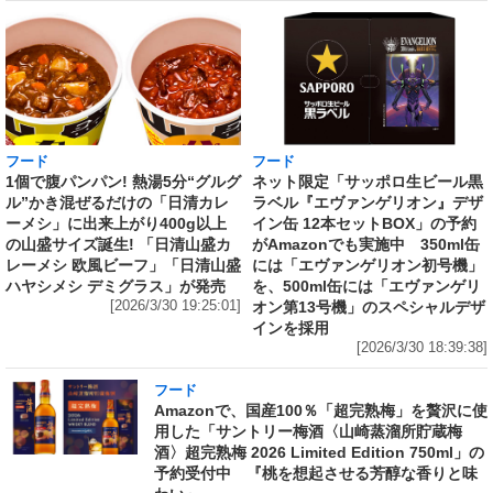
フード
フード
1個で腹パンパン! 熱湯5分“グルグ
ネット限定「サッポロ生ビール黒
ル”かき混ぜるだけの「日清カレ
ラベル『エヴァンゲリオン』デザ
ーメシ」に出来上がり400g以上
イン缶 12本セットBOX」の予約
の山盛サイズ誕生! 「日清山盛カ
がAmazonでも実施中 350ml缶
レーメシ 欧風ビーフ」「日清山盛
には「エヴァンゲリオン初号機」
ハヤシメシ デミグラス」が発売
を、500ml缶には「エヴァンゲリ
[2026/3/30 19:25:01]
オン第13号機」のスペシャルデザ
インを採用
[2026/3/30 18:39:38]
フード
Amazonで、国産100％「超完熟梅」を贅沢に使
用した「サントリー梅酒〈山崎蒸溜所貯蔵梅
酒〉超完熟梅 2026 Limited Edition 750ml」の
予約受付中 『桃を想起させる芳醇な香りと味