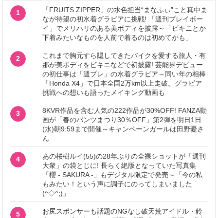
「FRUITS ZIPPER」の水色担当“まなふぃ”こと真中ま
1
なが待望の初水着グラビアに挑戦! 「週刊プレイボー
イ」でメリハリのある美ボディを披露～「ビキニとか
下着みたいなものを人前で着るのは初めてかも」
これまで胸元すら隠してきたバイクを愛する旅人・有
2
那が美ボディをビキニなどで初披露! 芸能界デビュー
の初仕事は「週プレ」の水着グラビア～同い年の相棒
「Honda X4」で日本全国2万km以上走破。グラビア
挑戦への想いも語ったメイキング動画も
8KVR作品を含む人気の222作品が30%OFF! FANZA動
3
画が「春のパンツまつり30％OFF」第2弾を明日1日
(水)朝9:59まで開催～キャンペーンガールは田野憂さ
ん
あの桜樹ルイ(55)の28年ぶりの全裸ショットが「週刊
4
大衆」の袋とじに! 長らく絶版となっていた写真集
「櫻 - SAKURA -」もデジタル限定で発売～「今の私
もみたい！という声に調子にのってしまいました
(^◇^;)」
お尻スポンサーも話題のNGなし破天荒アイドル・鈴
5