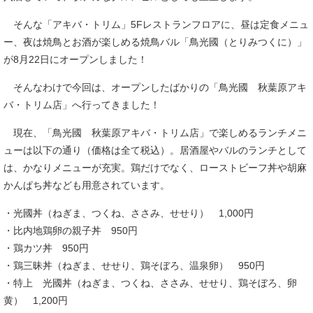
そんな「アキバ・トリム」5Fレストランフロアに、昼は定食メニュ
ー、夜は焼鳥とお酒が楽しめる焼鳥バル「鳥光國（とりみつくに）」
が8月22日にオープンしました！
そんなわけで今回は、オープンしたばかりの「鳥光國 秋葉原アキ
バ・トリム店」へ行ってきました！
現在、「鳥光國 秋葉原アキバ・トリム店」で楽しめるランチメニ
ューは以下の通り（価格は全て税込）。居酒屋やバルのランチとして
は、かなりメニューが充実。鶏だけでなく、ローストビーフ丼や胡麻
かんぱち丼なども用意されています。
・光國丼（ねぎま、つくね、ささみ、せせり） 1,000円
・比内地鶏卵の親子丼 950円
・鶏カツ丼 950円
・鶏三昧丼（ねぎま、せせり、鶏そぼろ、温泉卵） 950円
・特上 光國丼（ねぎま、つくね、ささみ、せせり、鶏そぼろ、卵
黄） 1,200円