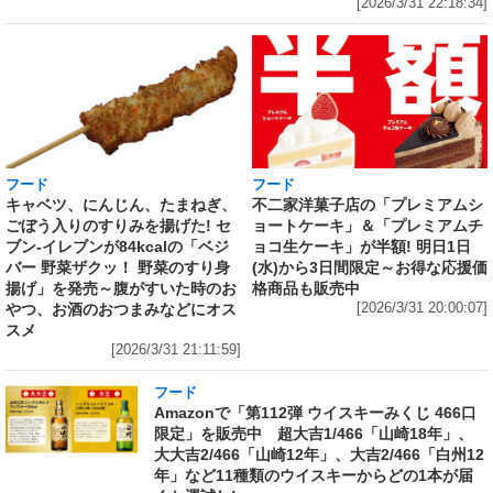
[2026/3/31 22:18:34]
フード
フード
キャベツ、にんじん、たまねぎ、
不二家洋菓子店の「プレミアムシ
ごぼう入りのすりみを揚げた! セ
ョートケーキ」＆「プレミアムチ
ブン‐イレブンが84kcalの「ベジ
ョコ生ケーキ」が半額! 明日1日
バー 野菜ザクッ！ 野菜のすり身
(水)から3日間限定～お得な応援価
揚げ」を発売～腹がすいた時のお
格商品も販売中
やつ、お酒のおつまみなどにオス
[2026/3/31 20:00:07]
スメ
[2026/3/31 21:11:59]
フード
Amazonで「第112弾 ウイスキーみくじ 466口
限定」を販売中 超大吉1/466「山崎18年」、
大大吉2/466「山崎12年」、大吉2/466「白州12
年」など11種類のウイスキーからどの1本が届