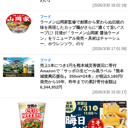
わい』
[2026/3/30 18:02:19]
フード
ラーメン山岡家監修で創業から変わらぬ伝統の
味を再現したカップ麺がさらに“濃くて旨い”ス
ープに! 日清が「ラーメン山岡家 醤油ラーメ
ン」をリニューアル発売～具材はチャーシュ
ー、ホウレンソウ、のり
[2026/3/30 17:01:58]
フード
売上1本につき1円を熊本城災害復旧に寄付
Amazonで「サッポロ生ビール黒ラベル『熊本
城復興応援缶』 350ml×24本」が税込5,180円!
発売から10年、昨年までの累計寄付金額は
6,344,952円
[2026/3/30 15:50:17]