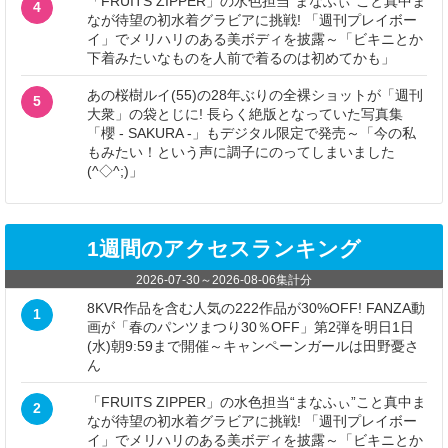
「FRUITS ZIPPER」の水色担当“まなふぃ”こと真中ま
4
なが待望の初水着グラビアに挑戦! 「週刊プレイボー
イ」でメリハリのある美ボディを披露～「ビキニとか
下着みたいなものを人前で着るのは初めてかも」
あの桜樹ルイ(55)の28年ぶりの全裸ショットが「週刊
5
大衆」の袋とじに! 長らく絶版となっていた写真集
「櫻 - SAKURA -」もデジタル限定で発売～「今の私
もみたい！という声に調子にのってしまいました
(^◇^;)」
1週間のアクセスランキング
2026-07-30
～
2026-08-06
集計分
8KVR作品を含む人気の222作品が30%OFF! FANZA動
1
画が「春のパンツまつり30％OFF」第2弾を明日1日
(水)朝9:59まで開催～キャンペーンガールは田野憂さ
ん
「FRUITS ZIPPER」の水色担当“まなふぃ”こと真中ま
2
なが待望の初水着グラビアに挑戦! 「週刊プレイボー
イ」でメリハリのある美ボディを披露～「ビキニとか