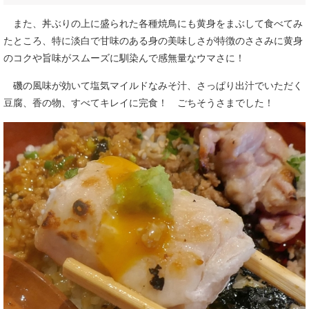
また、丼ぶりの上に盛られた各種焼鳥にも黄身をまぶして食べてみ
たところ、特に淡白で甘味のある身の美味しさが特徴のささみに黄身
のコクや旨味がスムーズに馴染んで感無量なウマさに！
磯の風味が効いて塩気マイルドなみそ汁、さっぱり出汁でいただく
豆腐、香の物、すべてキレイに完食！ ごちそうさまでした！