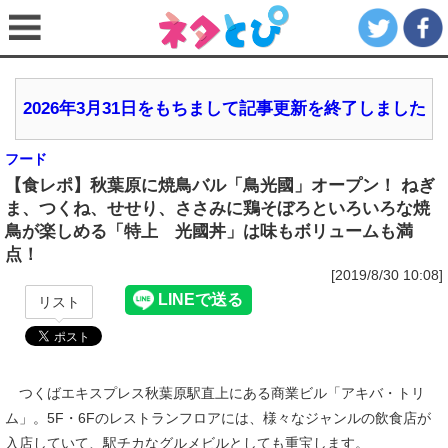
2026年3月31日をもちまして記事更新を終了しました
フード
【食レポ】秋葉原に焼鳥バル「鳥光國」オープン！ ねぎ
ま、つくね、せせり、ささみに鶏そぼろといろいろな焼
鳥が楽しめる「特上 光國丼」は味もボリュームも満
点！
[2019/8/30 10:08]
リスト
つくばエキスプレス秋葉原駅直上にある商業ビル「アキバ・トリ
ム」。5F・6Fのレストランフロアには、様々なジャンルの飲食店が
入店していて、駅チカなグルメビルとしても重宝します。