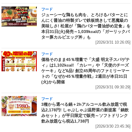
フード
ジューシーな鶏もも肉を、とろけるバターとに
んにく醤油の特製ダレで鉄板焼きして悪魔級の
美味しさ! 松屋が「鶏のバター醤油炒め定食」を
本日31日(火)発売～1,039kcalの「ガーリックバ
ター豚カルビエッグ丼」も
[2026/3/31 10:26:05]
フード
価格そのまま45％増量で「大盛 明太子スパゲテ
ィ」は1,102kcal! 「カレー」や「天使のチーズ
ケーキ」など6品! 創立45周年のファミリーマー
トの「なぜか45％増量作戦」2週目が本日31日
(火)から開催
[2026/3/31 09:30:29]
フード
3種から選べる鍋＋2hアルコール飲み放題で税
込2,178円! しゃぶしゃぶ温野菜の新提案「鍋飲
みセット」が平日限定で販売～ソフトドリンク
飲み放題なら税込1,738円
[2026/3/30 23:45:36]