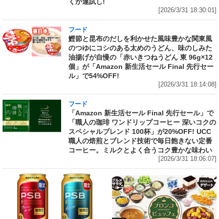
くか運試し!
[2026/3/31 18:30:01]
フード
鰹節と昆布のだしを利かせた風味豊かな関東風
のつゆにコシのある太めのうどん、味のしみた
油揚げが自慢の「赤いきつねうどん 東 96g×12
個」が「Amazon 新生活セール Final 先行セー
ル」で54%OFF!
[2026/3/31 18:14:08]
フード
「Amazon 新生活セール Final 先行セール」で
「職人の珈琲 ワンドリップコーヒー 深いコクの
スペシャルブレンド 100杯」が20%OFF! UCC
職人の焙煎とブレンド技術で毎日飽きない定番
コーヒー。ミルクとよく合うコク豊かな味わい
[2026/3/31 18:06:07]