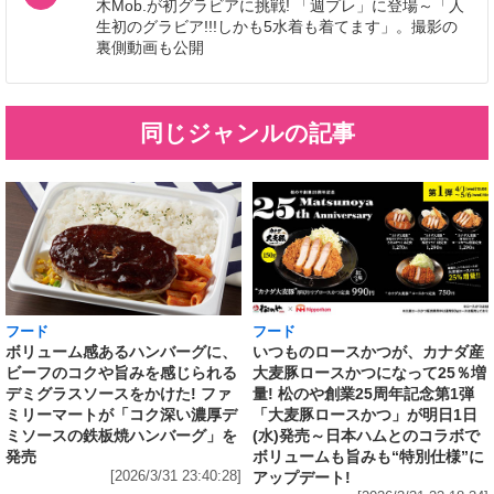
木Mob.が初グラビアに挑戦! 「週プレ」に登場～「人
生初のグラビア!!!しかも5水着も着てます」。撮影の
裏側動画も公開
同じジャンルの記事
フード
フード
いつものロースかつが、カナダ産
ボリューム感あるハンバーグに、
大麦豚ロースかつになって25％増
ビーフのコクや旨みを感じられる
量! 松のや創業25周年記念第1弾
デミグラスソースをかけた! ファ
「大麦豚ロースかつ」が明日1日
ミリーマートが「コク深い濃厚デ
(水)発売～日本ハムとのコラボで
ミソースの鉄板焼ハンバーグ」を
ボリュームも旨みも“特別仕様”に
発売
アップデート!
[2026/3/31 23:40:28]