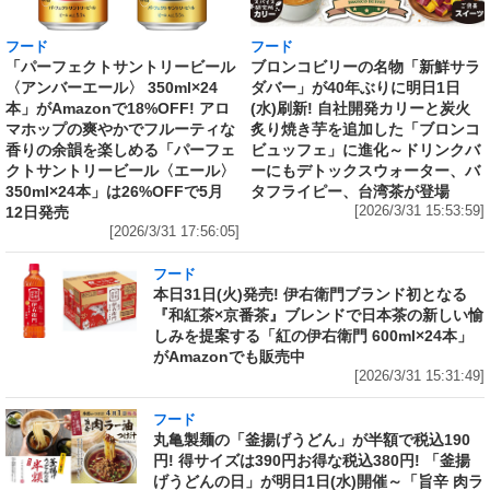
フード
フード
「パーフェクトサントリービール
ブロンコビリーの名物「新鮮サラ
〈アンバーエール〉 350ml×24
ダバー」が40年ぶりに明日1日
本」がAmazonで18%OFF! アロ
(水)刷新! 自社開発カリーと炭火
マホップの爽やかでフルーティな
炙り焼き芋を追加した「ブロンコ
香りの余韻を楽しめる「パーフェ
ビュッフェ」に進化～ドリンクバ
クトサントリービール〈エール〉
ーにもデトックスウォーター、バ
350ml×24本」は26%OFFで5月
タフライピー、台湾茶が登場
12日発売
[2026/3/31 15:53:59]
[2026/3/31 17:56:05]
フード
本日31日(火)発売! 伊右衛門ブランド初となる
『和紅茶×京番茶』ブレンドで日本茶の新しい愉
しみを提案する「紅の伊右衛門 600ml×24本」
がAmazonでも販売中
[2026/3/31 15:31:49]
フード
丸亀製麺の「釜揚げうどん」が半額で税込190
円! 得サイズは390円お得な税込380円! 「釜揚
げうどんの日」が明日1日(水)開催～「旨辛 肉ラ