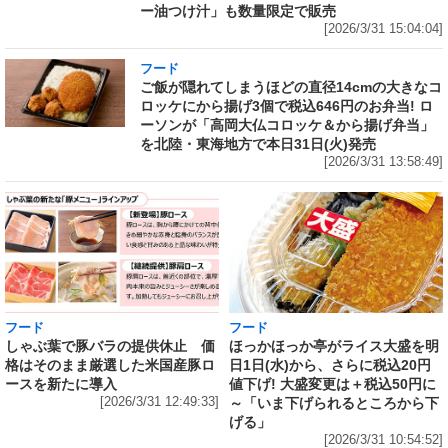
ー油つけ汁」も数量限定で販売
[2026/3/31 15:04:04]
フード
ご飯が隠れてしまうほどの直径14cmの大きなコ
ロッケにから揚げ3個で税込646円のお弁当! ロ
ーソンが「高岡大仏コロッケ＆から揚げ弁当」
を北陸・東海地方で本日31日(火)発売
[2026/3/31 13:58:49]
フード
フード
しゃぶ葉で豚バラの提供休止 価
ほっかほっか亭がライス大盛を明
格はそのまま厳選した米国産豚ロ
日1日(水)から、さらに税込20円
ースを新たに導入
値下げ! 大盛変更は＋税込50円に
[2026/3/31 12:49:33]
～「いま下げられるところから下
げる」
[2026/3/31 10:54:52]