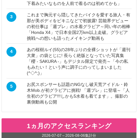
下着みたいなものを人前で着るのは初めてかも」
これまで胸元すら隠してきたバイクを愛する旅人・有
3
那が美ボディをビキニなどで初披露! 芸能界デビュー
の初仕事は「週プレ」の水着グラビア～同い年の相棒
「Honda X4」で日本全国2万km以上走破。グラビア
挑戦への想いも語ったメイキング動画も
あの桜樹ルイ(55)の28年ぶりの全裸ショットが「週刊
4
大衆」の袋とじに! 長らく絶版となっていた写真集
「櫻 - SAKURA -」もデジタル限定で発売～「今の私
もみたい！という声に調子にのってしまいました
(^◇^;)」
お尻スポンサーも話題のNGなし破天荒アイドル・鈴
5
木Mob.が初グラビアに挑戦! 「週プレ」に登場～「人
生初のグラビア!!!しかも5水着も着てます」。撮影の
裏側動画も公開
1ヵ月のアクセスランキング
2026-07-07
～
2026-08-06
集計分