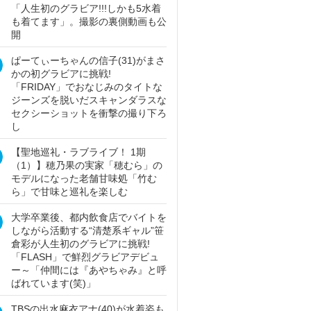
「人生初のグラビア!!!しかも5水着
も着てます」。撮影の裏側動画も公
開
ぱーてぃーちゃんの信子(31)がまさ
かの初グラビアに挑戦!
「FRIDAY」でおなじみのタイトな
ジーンズを脱いだスキャンダラスな
セクシーショットを衝撃の撮り下ろ
し
【聖地巡礼・ラブライブ！ 1期
（1）】穂乃果の実家「穂むら」の
モデルになった老舗甘味処「竹む
ら」で甘味と巡礼を楽しむ
大学卒業後、都内飲食店でバイトを
しながら活動する“清楚系ギャル”笹
倉彩が人生初のグラビアに挑戦!
「FLASH」で鮮烈グラビアデビュ
ー～「仲間には『あやちゃみ』と呼
ばれています(笑)」
TBSの出水麻衣アナ(40)が水着姿も