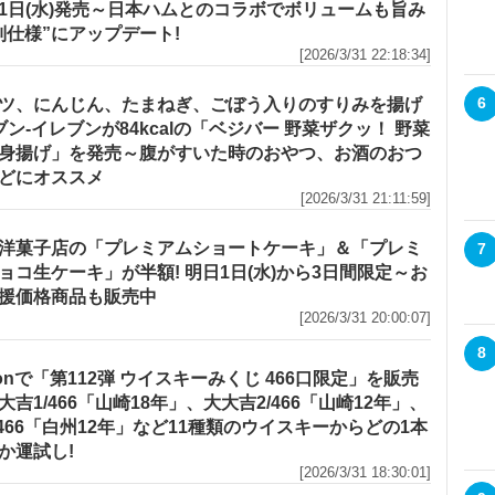
1日(水)発売～日本ハムとのコラボでボリュームも旨み
別仕様”にアップデート!
[2026/3/31 22:18:34]
6
ツ、にんじん、たまねぎ、ごぼう入りのすりみを揚げ
セブン‐イレブンが84kcalの「ベジバー 野菜ザクッ！ 野菜
身揚げ」を発売～腹がすいた時のおやつ、お酒のおつ
どにオススメ
[2026/3/31 21:11:59]
洋菓子店の「プレミアムショートケーキ」＆「プレミ
7
ョコ生ケーキ」が半額! 明日1日(水)から3日間限定～お
援価格商品も販売中
[2026/3/31 20:00:07]
8
zonで「第112弾 ウイスキーみくじ 466口限定」を販売
大吉1/466「山崎18年」、大大吉2/466「山崎12年」、
/466「白州12年」など11種類のウイスキーからどの1本
か運試し!
[2026/3/31 18:30:01]