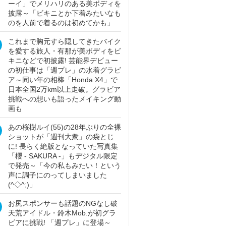
ーイ」でメリハリのある美ボディを
披露～「ビキニとか下着みたいなも
のを人前で着るのは初めてかも」
これまで胸元すら隠してきたバイク
を愛する旅人・有那が美ボディをビ
キニなどで初披露! 芸能界デビュー
の初仕事は「週プレ」の水着グラビ
ア～同い年の相棒「Honda X4」で
日本全国2万km以上走破。グラビア
挑戦への想いも語ったメイキング動
画も
あの桜樹ルイ(55)の28年ぶりの全裸
ショットが「週刊大衆」の袋とじ
に! 長らく絶版となっていた写真集
「櫻 - SAKURA -」もデジタル限定
で発売～「今の私もみたい！という
声に調子にのってしまいました
(^◇^;)」
お尻スポンサーも話題のNGなし破
天荒アイドル・鈴木Mob.が初グラ
ビアに挑戦! 「週プレ」に登場～