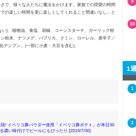
9
さで、様々な人たちに魔法をかけます。家族での団欒の時間
士での楽しい時間を更に楽しくしてくれること間違いなし」と
10
ない)、植物油、食塩、胡椒、コーンスターチ、ガーリック粉
オン粉末、ナツメグ、パプリカ、クミン、ローレル、唐辛子／
化デンプン、(一部に小麦・大豆を含む)。
1
1
2
陸! イベリコ豚パウダー使用「イベリコ豚ポテト」が本日30
い味付けでビールにもぴったり [2019/7/30]