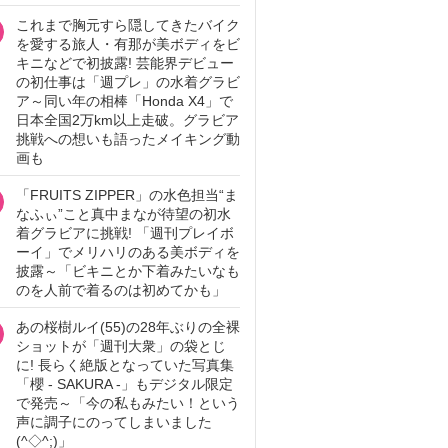
これまで胸元すら隠してきたバイク
を愛する旅人・有那が美ボディをビ
キニなどで初披露! 芸能界デビュー
の初仕事は「週プレ」の水着グラビ
ア～同い年の相棒「Honda X4」で
日本全国2万km以上走破。グラビア
挑戦への想いも語ったメイキング動
画も
「FRUITS ZIPPER」の水色担当“ま
なふぃ”こと真中まなが待望の初水
着グラビアに挑戦! 「週刊プレイボ
ーイ」でメリハリのある美ボディを
披露～「ビキニとか下着みたいなも
のを人前で着るのは初めてかも」
あの桜樹ルイ(55)の28年ぶりの全裸
ショットが「週刊大衆」の袋とじ
に! 長らく絶版となっていた写真集
「櫻 - SAKURA -」もデジタル限定
で発売～「今の私もみたい！という
声に調子にのってしまいました
(^◇^;)」