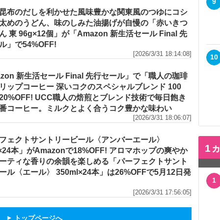
9
昆布のだしを利かせた風味豊かな関東風のつゆにコシ
太めのうどん、味のしみた油揚げが自慢の「赤いきつ
 東 96g×12個」が「Amazon 新生活セール Final 先
ル」で54%OFF!
[2026/3/31 18:14:08]
10
azon 新生活セール Final 先行セール」で「職人の珈琲
リップコーヒー 深いコクのスペシャルブレンド 100
20%OFF! UCC職人の焙煎とブレンド技術で毎日飽き
番コーヒー。ミルクとよく合うコク豊かな味わい
[2026/3/31 18:06:07]
フェクトサントリービール〈アンバーエール〉
1
l×24本」がAmazonで18%OFF! アロマホップの爽やか
ーティな香りの余韻を楽しめる「パーフェクトサント
ール〈エール〉 350ml×24本」は26%OFFで5月12日発
1
[2026/3/31 17:56:05]
トップページへ
▲