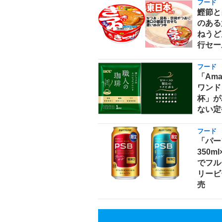
フード
鰹節と
のある
ねうどん
行セー
フード
「Am
ワンド
杯」が
ない定
フード
「パー
350m
でフル
リービ
売