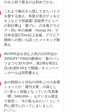
のを人前で着るのは初めてかも」
これまで胸元すら隠してきたバイク
を愛する旅人・有那が美ボディをビ
キニなどで初披露! 芸能界デビュー
の初仕事は「週プレ」の水着グラビ
ア～同い年の相棒「Honda X4」で
日本全国2万km以上走破。グラビア
挑戦への想いも語ったメイキング動
画も
8KVR作品を含む人気の222作品が
30%OFF! FANZA動画が「春のパン
ツまつり30％OFF」第2弾を明日1
日(水)朝9:59まで開催～キャンペー
ンガールは田野憂さん
あの桜樹ルイ(55)の28年ぶりの全裸
ショットが「週刊大衆」の袋とじ
に! 長らく絶版となっていた写真集
「櫻 - SAKURA -」もデジタル限定
で発売～「今の私もみたい！という
声に調子にのってしまいました
(^◇^;)」