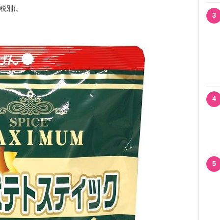
税別)。
3
4
5