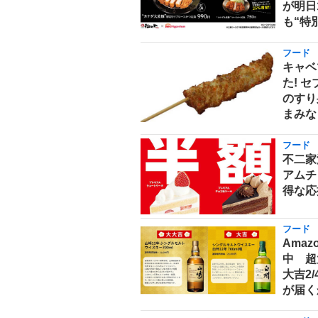
が明日
も“特
フード
キャベ
た! 
のすり
まみな
フード
不二家
アムチ
得な応
フード
Ama
中 超
大吉2
が届く