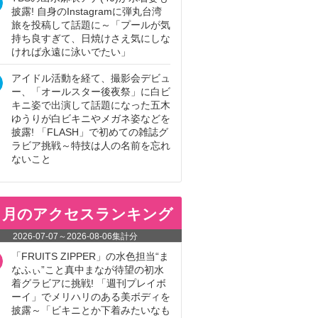
披露! 自身のInstagramに弾丸台湾
旅を投稿して話題に～「プールが気
持ち良すぎて、日焼けさえ気にしな
ければ永遠に泳いでたい」
アイドル活動を経て、撮影会デビュ
ー、「オールスター後夜祭」に白ビ
キニ姿で出演して話題になった五木
ゆうりが白ビキニやメガネ姿などを
披露! 「FLASH」で初めての雑誌グ
ラビア挑戦～特技は人の名前を忘れ
ないこと
ヵ月のアクセスランキング
2026-07-07
～
2026-08-06
集計分
「FRUITS ZIPPER」の水色担当“ま
なふぃ”こと真中まなが待望の初水
着グラビアに挑戦! 「週刊プレイボ
ーイ」でメリハリのある美ボディを
披露～「ビキニとか下着みたいなも