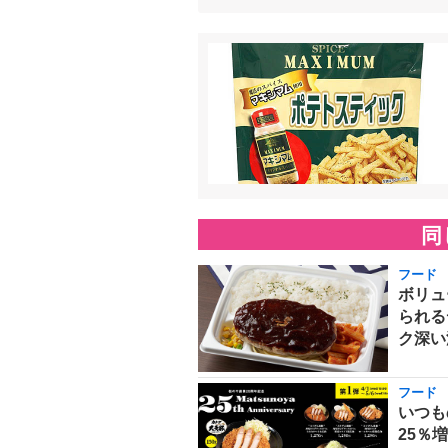
同
フード
ボリュ
られる
ク深い
フード
いつも
25％