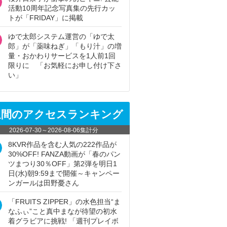
活動10周年記念写真集の先行カッ
トが「FRIDAY」に掲載
ゆで太郎システム運営の「ゆで太
郎」が「薬味ねぎ」「もり汁」の増
量・おかわりサービスを1人前1回
限りに 「お気軽にお申し付け下さ
い」
週間のアクセスランキング
2026-07-30
～
2026-08-06
集計分
8KVR作品を含む人気の222作品が
30%OFF! FANZA動画が「春のパン
ツまつり30％OFF」第2弾を明日1
日(水)朝9:59まで開催～キャンペー
ンガールは田野憂さん
「FRUITS ZIPPER」の水色担当“ま
なふぃ”こと真中まなが待望の初水
着グラビアに挑戦! 「週刊プレイボ