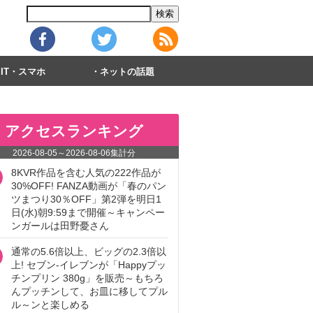
IT・スマホ
ネットの話題
アクセスランキング
2026-08-05
～
2026-08-06
集計分
8KVR作品を含む人気の222作品が
30%OFF! FANZA動画が「春のパン
ツまつり30％OFF」第2弾を明日1
日(水)朝9:59まで開催～キャンペー
ンガールは田野憂さん
通常の5.6倍以上、ビッグの2.3倍以
上! セブン‐イレブンが「Happyプッ
チンプリン 380g」を販売～もちろ
んプッチンして、お皿に移してプル
ル～ンと楽しめる