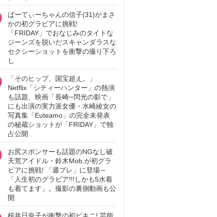
ぱーてぃーちゃんの信子(31)がまさ
かの初グラビアに挑戦!
「FRIDAY」でおなじみのタイトな
ジーンズを脱いだスキャンダラスな
セクシーショットを衝撃の撮り下ろ
し
「そのヒップ、国宝超え。」
Netflix「シティーハンター」の熱演
も話題、映画「長崎─閃光の影で」
にも出演の実力派女優・水崎綾女の
写真集「Euteamo」の完全未発表
の秘蔵ショットが「FRIDAY」で独
占公開
お尻スポンサーも話題のNGなし破
天荒アイドル・鈴木Mob.が初グラ
ビアに挑戦! 「週プレ」に登場～
「人生初のグラビア!!!しかも5水着
も着てます」。撮影の裏側動画も公
開
桜井日奈子が衝撃の初ビキニ! 芸能