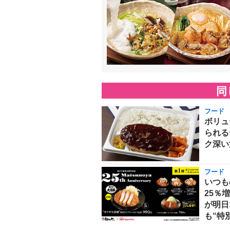
同
フード
ボリュ
られる
ク深い
フード
いつも
25％
が明日
も“特