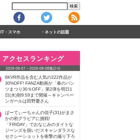
IT・スマホ
ネットの話題
アクセスランキング
2026-08-07
～
2026-08-08
集計分
8KVR作品を含む人気の222作品が
30%OFF! FANZA動画が「春のパン
ツまつり30％OFF」第2弾を明日1
日(水)朝9:59まで開催～キャンペー
ンガールは田野憂さん
ぱーてぃーちゃんの信子(31)がまさ
かの初グラビアに挑戦!
「FRIDAY」でおなじみのタイトな
ジーンズを脱いだスキャンダラスな
セクシーショットを衝撃の撮り下ろ