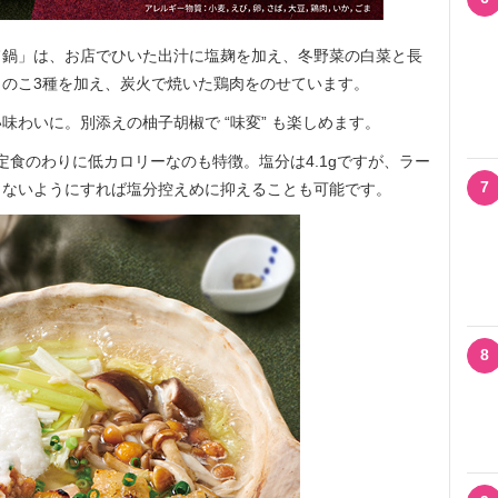
鍋」は、お店でひいた出汁に塩麹を加え、冬野菜の白菜と長
のこ3種を加え、炭火で焼いた鶏肉をのせています。
わいに。別添えの柚子胡椒で “味変” も楽しめます。
と定食のわりに低カロリーなのも特徴。塩分は4.1gですが、ラー
7
まないようにすれば塩分控えめに抑えることも可能です。
8