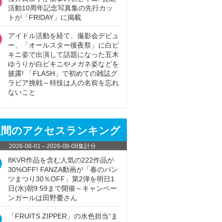
活動10周年記念写真集の先行カッ
トが「FRIDAY」に掲載
アイドル活動を経て、撮影会デビュ
ー、「オールスター後夜祭」に白ビ
キニ姿で出演して話題になった五木
ゆうりが白ビキニやメガネ姿などを
披露! 「FLASH」で初めての雑誌グ
ラビア挑戦～特技は人の名前を忘れ
ないこと
週間のアクセスランキング
2026-08-01
～
2026-08-08
集計分
8KVR作品を含む人気の222作品が
30%OFF! FANZA動画が「春のパン
ツまつり30％OFF」第2弾を明日1
日(水)朝9:59まで開催～キャンペー
ンガールは田野憂さん
「FRUITS ZIPPER」の水色担当“ま