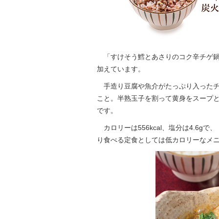
「すけそう鱈とあさりのコク辛チゲ鍋
加えています。
手造り豆腐や魚介がたっぷり入ったチ
こと。半熟玉子を割って黄身をスープ
です。
カロリーは556kcal、塩分は4.6
り食べる定食としては低カロリーなメ