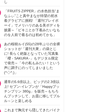
し
「FRUITS ZIPPER」の水色担当“ま
なふぃ”こと真中まなが待望の初水
着グラビアに挑戦! 「週刊プレイボ
ーイ」でメリハリのある美ボディを
披露～「ビキニとか下着みたいなも
のを人前で着るのは初めてかも」
あの桜樹ルイ(55)の28年ぶりの全裸
ショットが「週刊大衆」の袋とじ
に! 長らく絶版となっていた写真集
「櫻 - SAKURA -」もデジタル限定
で発売～「今の私もみたい！という
声に調子にのってしまいました
(^◇^;)」
通常の5.6倍以上、ビッグの2.3倍以
上! セブン‐イレブンが「Happyプッ
チンプリン 380g」を販売～もちろ
んプッチンして、お皿に移してプル
ル～ンと楽しめる
これまで胸元すら隠してきたバイク