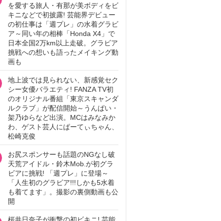
を愛する旅人・有那が美ボディをビ
キニなどで初披露! 芸能界デビュー
の初仕事は「週プレ」の水着グラビ
ア～同い年の相棒「Honda X4」で
日本全国2万km以上走破。グラビア
挑戦への想いも語ったメイキング動
画も
地上波では見られない、新感覚セク
シー女優バラエティ! FANZA TV初
のオリジナル番組「東京スキャンダ
ルクラブ」が配信開始～うんぱい・
架乃ゆらなど出演。MCはみなみか
わ、ゲスト芸人にぱーてぃちゃん、
松崎克俊
お尻スポンサーも話題のNGなし破
天荒アイドル・鈴木Mob.が初グラ
ビアに挑戦! 「週プレ」に登場～
「人生初のグラビア!!!しかも5水着
も着てます」。撮影の裏側動画も公
開
桜井日奈子が衝撃の初ビキニ! 芸能