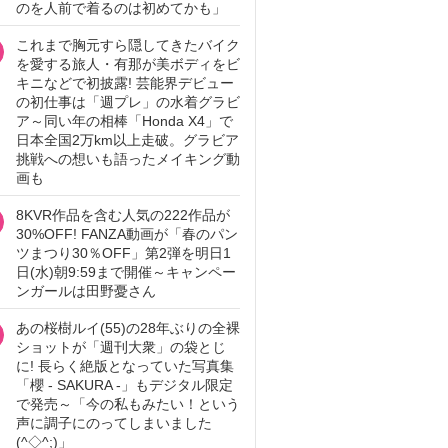
のを人前で着るのは初めてかも」
これまで胸元すら隠してきたバイク
を愛する旅人・有那が美ボディをビ
キニなどで初披露! 芸能界デビュー
の初仕事は「週プレ」の水着グラビ
ア～同い年の相棒「Honda X4」で
日本全国2万km以上走破。グラビア
挑戦への想いも語ったメイキング動
画も
8KVR作品を含む人気の222作品が
30%OFF! FANZA動画が「春のパン
ツまつり30％OFF」第2弾を明日1
日(水)朝9:59まで開催～キャンペー
ンガールは田野憂さん
あの桜樹ルイ(55)の28年ぶりの全裸
ショットが「週刊大衆」の袋とじ
に! 長らく絶版となっていた写真集
「櫻 - SAKURA -」もデジタル限定
で発売～「今の私もみたい！という
声に調子にのってしまいました
(^◇^;)」