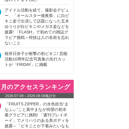
アイドル活動を経て、撮影会デビュ
ー、「オールスター後夜祭」に白ビ
キニ姿で出演して話題になった五木
ゆうりが白ビキニやメガネ姿などを
披露! 「FLASH」で初めての雑誌グ
ラビア挑戦～特技は人の名前を忘れ
ないこと
桜井日奈子が衝撃の初ビキニ! 芸能
活動10周年記念写真集の先行カッ
トが「FRIDAY」に掲載
ヵ月のアクセスランキング
2026-07-09
～
2026-08-08
集計分
「FRUITS ZIPPER」の水色担当“ま
なふぃ”こと真中まなが待望の初水
着グラビアに挑戦! 「週刊プレイボ
ーイ」でメリハリのある美ボディを
披露～「ビキニとか下着みたいなも