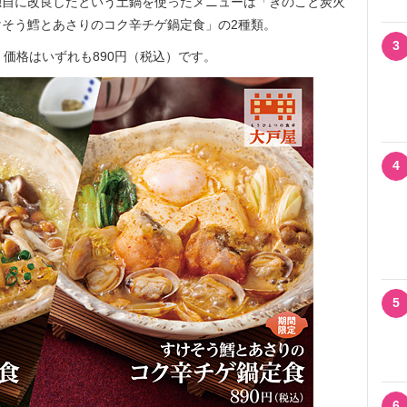
自に改良したという土鍋を使ったメニューは「きのこと炭火
そう鱈とあさりのコク辛チゲ鍋定食」の2種類。
3
で、価格はいずれも890円（税込）です。
4
5
6