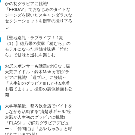
かの初グラビアに挑戦!
「FRIDAY」でおなじみのタイトな
ジーンズを脱いだスキャンダラスな
セクシーショットを衝撃の撮り下ろ
し
【聖地巡礼・ラブライブ！ 1期
（1）】穂乃果の実家「穂むら」の
モデルになった老舗甘味処「竹む
ら」で甘味と巡礼を楽しむ
お尻スポンサーも話題のNGなし破
天荒アイドル・鈴木Mob.が初グラ
ビアに挑戦! 「週プレ」に登場～
「人生初のグラビア!!!しかも5水着
も着てます」。撮影の裏側動画も公
開
大学卒業後、都内飲食店でバイトを
しながら活動する“清楚系ギャル”笹
倉彩が人生初のグラビアに挑戦!
「FLASH」で鮮烈グラビアデビュ
ー～「仲間には『あやちゃみ』と呼
ばれています(笑)」