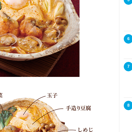
6
7
8