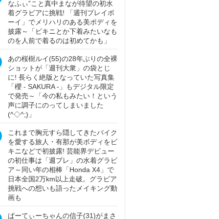
なふぃ”こと真中まなが待望の初水
着グラビアに挑戦! 「週刊プレイボ
ーイ」でメリハリのある美ボディを
披露～「ビキニとか下着みたいなも
のを人前で着るのは初めてかも」
あの桜樹ルイ(55)の28年ぶりの全裸
ショットが「週刊大衆」の袋とじ
に! 長らく絶版となっていた写真集
「櫻 - SAKURA -」もデジタル限定
で発売～「今の私もみたい！という
声に調子にのってしまいました
(^◇^;)」
これまで胸元すら隠してきたバイク
を愛する旅人・有那が美ボディをビ
キニなどで初披露! 芸能界デビュー
の初仕事は「週プレ」の水着グラビ
ア～同い年の相棒「Honda X4」で
日本全国2万km以上走破。グラビア
挑戦への想いも語ったメイキング動
画も
ぱーてぃーちゃんの信子(31)がまさ