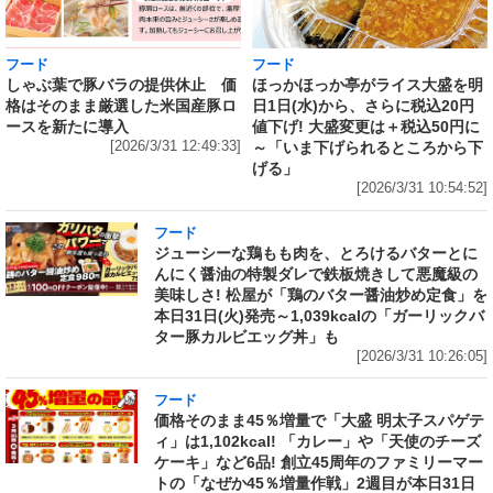
フード
フード
しゃぶ葉で豚バラの提供休止 価
ほっかほっか亭がライス大盛を明
格はそのまま厳選した米国産豚ロ
日1日(水)から、さらに税込20円
ースを新たに導入
値下げ! 大盛変更は＋税込50円に
[2026/3/31 12:49:33]
～「いま下げられるところから下
げる」
[2026/3/31 10:54:52]
フード
ジューシーな鶏もも肉を、とろけるバターとに
んにく醤油の特製ダレで鉄板焼きして悪魔級の
美味しさ! 松屋が「鶏のバター醤油炒め定食」を
本日31日(火)発売～1,039kcalの「ガーリックバ
ター豚カルビエッグ丼」も
[2026/3/31 10:26:05]
フード
価格そのまま45％増量で「大盛 明太子スパゲテ
ィ」は1,102kcal! 「カレー」や「天使のチーズ
ケーキ」など6品! 創立45周年のファミリーマー
トの「なぜか45％増量作戦」2週目が本日31日