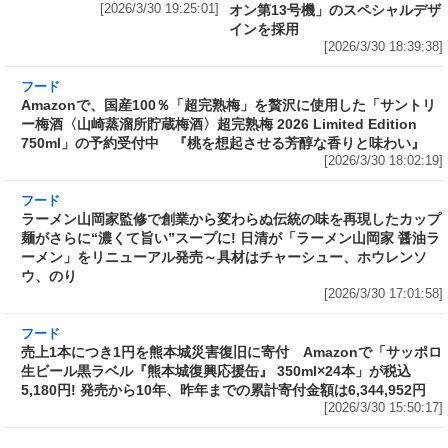
[2026/3/30 19:25:01]
オン第13号機」のスペシャルデザ
インを採用
[2026/3/30 18:39:38]
フード
Amazonで、国産100％「超完熟梅」を贅沢に使
用した「サントリー梅酒〈山崎蒸溜所貯蔵梅
酒〉超完熟梅 2026 Limited Edition 750ml」の
予約受付中 『桃を想起させる芳醇な香りと味
わい』
[2026/3/30 18:02:19]
フード
ラーメン山岡家監修で創業から変わらぬ伝統の
味を再現したカップ麺がさらに“濃くて旨い”ス
ープに! 日清が「ラーメン山岡家 醤油ラーメ
ン」をリニューアル発売～具材はチャーシュ
ー、ホウレンソウ、のり
[2026/3/30 17:01:58]
フード
売上1本につき1円を熊本城災害復旧に寄付
Amazonで「サッポロ生ビール黒ラベル『熊本
城復興応援缶』 350ml×24本」が税込5,180円!