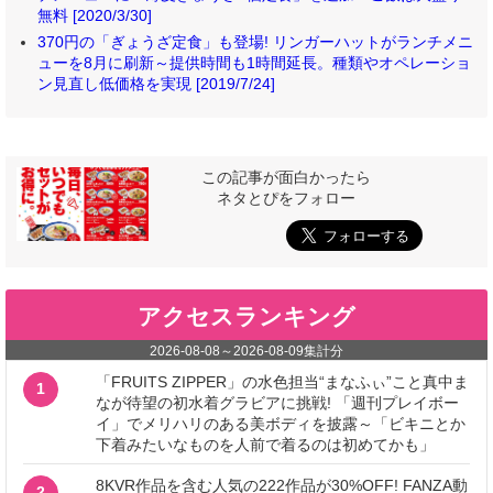
無料 [2020/3/30]
370円の「ぎょうざ定食」も登場! リンガーハットがランチメニ
ューを8月に刷新～提供時間も1時間延長。種類やオペレーショ
ン見直し低価格を実現 [2019/7/24]
この記事が面白かったら
ネタとぴをフォロー
アクセスランキング
2026-08-08
～
2026-08-09
集計分
「FRUITS ZIPPER」の水色担当“まなふぃ”こと真中ま
1
なが待望の初水着グラビアに挑戦! 「週刊プレイボー
イ」でメリハリのある美ボディを披露～「ビキニとか
下着みたいなものを人前で着るのは初めてかも」
8KVR作品を含む人気の222作品が30%OFF! FANZA動
2