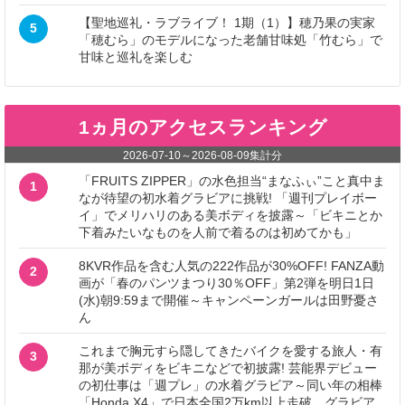
【聖地巡礼・ラブライブ！ 1期（1）】穂乃果の実家
5
「穂むら」のモデルになった老舗甘味処「竹むら」で
甘味と巡礼を楽しむ
1ヵ月のアクセスランキング
2026-07-10
～
2026-08-09
集計分
「FRUITS ZIPPER」の水色担当“まなふぃ”こと真中ま
1
なが待望の初水着グラビアに挑戦! 「週刊プレイボー
イ」でメリハリのある美ボディを披露～「ビキニとか
下着みたいなものを人前で着るのは初めてかも」
8KVR作品を含む人気の222作品が30%OFF! FANZA動
2
画が「春のパンツまつり30％OFF」第2弾を明日1日
(水)朝9:59まで開催～キャンペーンガールは田野憂さ
ん
これまで胸元すら隠してきたバイクを愛する旅人・有
3
那が美ボディをビキニなどで初披露! 芸能界デビュー
の初仕事は「週プレ」の水着グラビア～同い年の相棒
「Honda X4」で日本全国2万km以上走破。グラビア