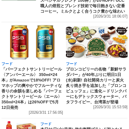
スペシャルブレンド 100杯」が20%OFF! UCC
職人の焙煎とブレンド技術で毎日飽きない定番
コーヒー。ミルクとよく合うコク豊かな味わい
[2026/3/31 18:06:07]
フード
フード
「パーフェクトサントリービール
ブロンコビリーの名物「新鮮サラ
〈アンバーエール〉 350ml×24
ダバー」が40年ぶりに明日1日
本」がAmazonで18%OFF! アロ
(水)刷新! 自社開発カリーと炭火
マホップの爽やかでフルーティな
炙り焼き芋を追加した「ブロンコ
香りの余韻を楽しめる「パーフェ
ビュッフェ」に進化～ドリンクバ
クトサントリービール〈エール〉
ーにもデトックスウォーター、バ
350ml×24本」は26%OFFで5月
タフライピー、台湾茶が登場
12日発売
[2026/3/31 15:53:59]
[2026/3/31 17:56:05]
フード