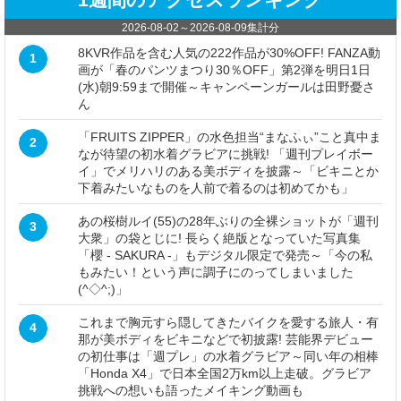
2026-08-02
～
2026-08-09
集計分
8KVR作品を含む人気の222作品が30%OFF! FANZA動
1
画が「春のパンツまつり30％OFF」第2弾を明日1日
(水)朝9:59まで開催～キャンペーンガールは田野憂さ
ん
「FRUITS ZIPPER」の水色担当“まなふぃ”こと真中ま
2
なが待望の初水着グラビアに挑戦! 「週刊プレイボー
イ」でメリハリのある美ボディを披露～「ビキニとか
下着みたいなものを人前で着るのは初めてかも」
あの桜樹ルイ(55)の28年ぶりの全裸ショットが「週刊
3
大衆」の袋とじに! 長らく絶版となっていた写真集
「櫻 - SAKURA -」もデジタル限定で発売～「今の私
もみたい！という声に調子にのってしまいました
(^◇^;)」
これまで胸元すら隠してきたバイクを愛する旅人・有
4
那が美ボディをビキニなどで初披露! 芸能界デビュー
の初仕事は「週プレ」の水着グラビア～同い年の相棒
「Honda X4」で日本全国2万km以上走破。グラビア
挑戦への想いも語ったメイキング動画も