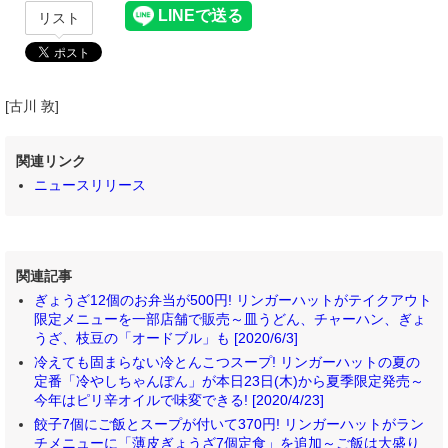
リスト
[古川 敦]
関連リンク
ニュースリリース
関連記事
ぎょうざ12個のお弁当が500円! リンガーハットがテイクアウト
限定メニューを一部店舗で販売～皿うどん、チャーハン、ぎょ
うざ、枝豆の「オードブル」も [2020/6/3]
冷えても固まらない冷とんこつスープ! リンガーハットの夏の
定番「冷やしちゃんぽん」が本日23日(木)から夏季限定発売～
今年はピリ辛オイルで味変できる! [2020/4/23]
餃子7個にご飯とスープが付いて370円! リンガーハットがラン
チメニューに「薄皮ぎょうざ7個定食」を追加～ご飯は大盛り