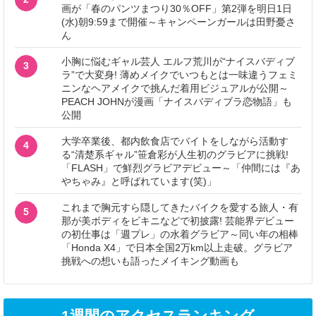
画が「春のパンツまつり30％OFF」第2弾を明日1日
(水)朝9:59まで開催～キャンペーンガールは田野憂さ
ん
小胸に悩むギャル芸人 エルフ荒川が“ナイスバディブ
3
ラ”で大変身! 薄めメイクでいつもとは一味違うフェミ
ニンなヘアメイクで挑んだ着用ビジュアルが公開～
PEACH JOHNが漫画「ナイスバディブラ恋物語」も
公開
大学卒業後、都内飲食店でバイトをしながら活動す
4
る“清楚系ギャル”笹倉彩が人生初のグラビアに挑戦!
「FLASH」で鮮烈グラビアデビュー～「仲間には『あ
やちゃみ』と呼ばれています(笑)」
これまで胸元すら隠してきたバイクを愛する旅人・有
5
那が美ボディをビキニなどで初披露! 芸能界デビュー
の初仕事は「週プレ」の水着グラビア～同い年の相棒
「Honda X4」で日本全国2万km以上走破。グラビア
挑戦への想いも語ったメイキング動画も
1週間のアクセスランキング