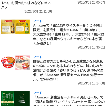
やつ、お酒のおつまみなどにオス
[2026/3/31 20:00:07]
スメ
[2026/3/31 21:11:59]
フード
Amazonで「第112弾 ウイスキーみくじ 466口
限定」を販売中 超大吉1/466「山崎18年」、
大大吉2/466「山崎12年」、大吉2/466「白州12
年」など11種類のウイスキーからどの1本が届
くか運試し!
[2026/3/31 18:30:01]
フード
鰹節と昆布のだしを利かせた風味豊かな関東風
のつゆにコシのある太めのうどん、味のしみた
油揚げが自慢の「赤いきつねうどん 東 96g×12
個」が「Amazon 新生活セール Final 先行セー
ル」で54%OFF!
[2026/3/31 18:14:08]
フード
「Amazon 新生活セール Final 先行セール」で
「職人の珈琲 ワンドリップコーヒー 深いコクの