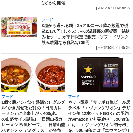
(火)から開催
[2026/3/31 09:30:29]
フード
3種から選べる鍋＋2hアルコール飲み放題で税
込2,178円! しゃぶしゃぶ温野菜の新提案「鍋飲
みセット」が平日限定で販売～ソフトドリンク
飲み放題なら税込1,738円
[2026/3/30 23:45:36]
フード
フード
1個で腹パンパン! 熱湯5分“グルグ
ネット限定「サッポロ生ビール黒
ル”かき混ぜるだけの「日清カレ
ラベル『エヴァンゲリオン』デザ
ーメシ」に出来上がり400g以上
イン缶 12本セットBOX」の予約
の山盛サイズ誕生! 「日清山盛カ
がAmazonでも実施中 350ml缶
レーメシ 欧風ビーフ」「日清山盛
には「エヴァンゲリオン初号機」
ハヤシメシ デミグラス」が発売
を、500ml缶には「エヴァンゲリ