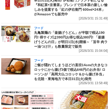
本日31日(火)発売! 伊右衛門ブランド初となる
『和紅茶×京番茶』ブレンドで日本茶の新しい愉
しみを提案する「紅の伊右衛門 600ml×24本」
がAmazonでも販売中
[2026/3/31 15:31:49]
フード
丸亀製麺の「釜揚げうどん」が半額で税込190
円! 得サイズは390円お得な税込380円! 「釜揚
げうどんの日」が明日1日(水)開催～「旨辛 肉ラ
ー油つけ汁」も数量限定で販売
[2026/3/31 15:04:04]
フード
ご飯が隠れてしまうほどの直径14cmの大きなコ
ロッケにから揚げ3個で税込646円のお弁当! ロ
ーソンが「高岡大仏コロッケ＆から揚げ弁当」
を北陸・東海地方で本日31日(火)発売
[2026/3/31 13:58:49]