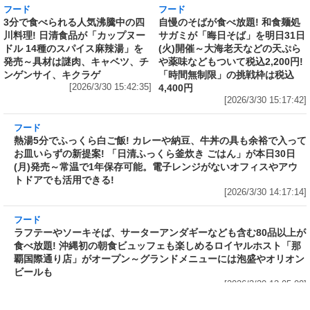
発売から10年、昨年までの累計寄付金額は
6,344,952円
[2026/3/30 15:50:17]
フード
フード
3分で食べられる人気沸騰中の四
自慢のそばが食べ放題! 和食麺処
川料理! 日清食品が「カップヌー
サガミが「晦日そば」を明日31日
ドル 14種のスパイス麻辣湯」を
(火)開催～大海老天などの天ぷら
発売～具材は謎肉、キャベツ、チ
や薬味などもついて税込2,200円!
ンゲンサイ、キクラゲ
「時間無制限」の挑戦枠は税込
[2026/3/30 15:42:35]
4,400円
[2026/3/30 15:17:42]
フード
熱湯5分でふっくら白ご飯! カレーや納豆、牛丼
の具も余裕で入ってお皿いらずの新提案! 「日清
ふっくら釜炊き ごはん」が本日30日(月)発売～