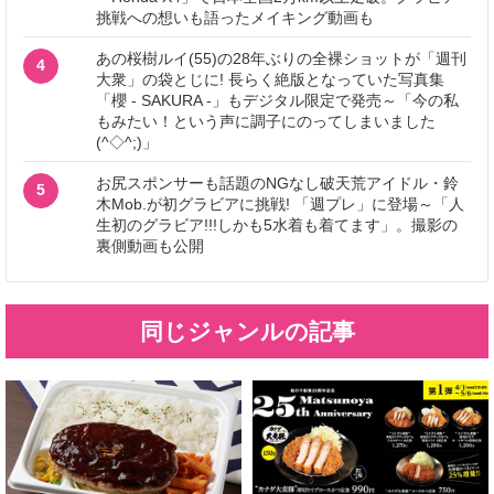
挑戦への想いも語ったメイキング動画も
あの桜樹ルイ(55)の28年ぶりの全裸ショットが「週刊
4
大衆」の袋とじに! 長らく絶版となっていた写真集
「櫻 - SAKURA -」もデジタル限定で発売～「今の私
もみたい！という声に調子にのってしまいました
(^◇^;)」
お尻スポンサーも話題のNGなし破天荒アイドル・鈴
5
木Mob.が初グラビアに挑戦! 「週プレ」に登場～「人
生初のグラビア!!!しかも5水着も着てます」。撮影の
裏側動画も公開
同じジャンルの記事