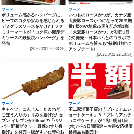
フード
フード
いつものロースかつが、カナダ産
ボリューム感あるハンバーグに、
大麦豚ロースかつになって25％増
ビーフのコクや旨みを感じられる
量! 松のや創業25周年記念第1弾
デミグラスソースをかけた! ファ
「大麦豚ロースかつ」が明日1日
ミリーマートが「コク深い濃厚デ
(水)発売～日本ハムとのコラボで
ミソースの鉄板焼ハンバーグ」を
ボリュームも旨みも“特別仕様”に
発売
アップデート!
[2026/3/31 23:40:28]
[2026/3/31 22:18:34]
フード
フード
キャベツ、にんじん、たまねぎ、
不二家洋菓子店の「プレミアムシ
ごぼう入りのすりみを揚げた! セ
ョートケーキ」＆「プレミアムチ
ブン‐イレブンが84kcalの「ベジ
ョコ生ケーキ」が半額! 明日1日
バー 野菜ザクッ！ 野菜のすり身
(水)から3日間限定～お得な応援価
揚げ」を発売～腹がすいた時のお
格商品も販売中