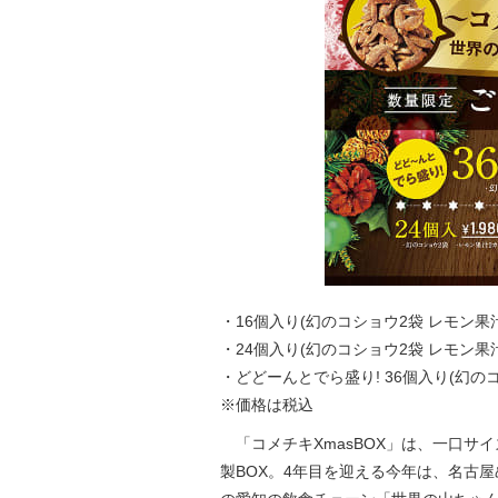
・16個入り(幻のコショウ2袋 レモン果汁1カ
・24個入り(幻のコショウ2袋 レモン果汁2カ
・どどーんとでら盛り! 36個入り(幻のコシ
※価格は税込
「コメチキXmasBOX」は、一口サ
製BOX。4年目を迎える今年は、名古