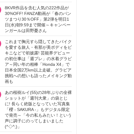
8KVR作品を含む人気の222作品が
30%OFF! FANZA動画が「春のパン
ツまつり30％OFF」第2弾を明日1
日(水)朝9:59まで開催～キャンペー
ンガールは田野憂さん
これまで胸元すら隠してきたバイク
を愛する旅人・有那が美ボディをビ
キニなどで初披露! 芸能界デビュー
の初仕事は「週プレ」の水着グラビ
ア～同い年の相棒「Honda X4」で
日本全国2万km以上走破。グラビア
挑戦への想いも語ったメイキング動
画も
あの桜樹ルイ(55)の28年ぶりの全裸
ショットが「週刊大衆」の袋とじ
に! 長らく絶版となっていた写真集
「櫻 - SAKURA -」もデジタル限定
で発売～「今の私もみたい！という
声に調子にのってしまいました
(^◇^;)」