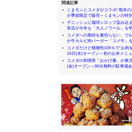
関連記事
くまモンとコメダがコラボ! 熊本の
が季節限定で販売～くまモンの特別デザ
デニッシュに珈琲シロップ染み込ま
茶店が今年も「大人ノワール」を明日1日(
コメダへの期待を裏切らない、でか
が牛カルビ肉バーガー「コメ牛」を明日
コメダだけど植物性100％で“お肉を休
15日(水)オープン～初のお米メニュー
コメダの和喫茶「おかげ庵」が東京
(金)オープン～90分無料の駐車場あり