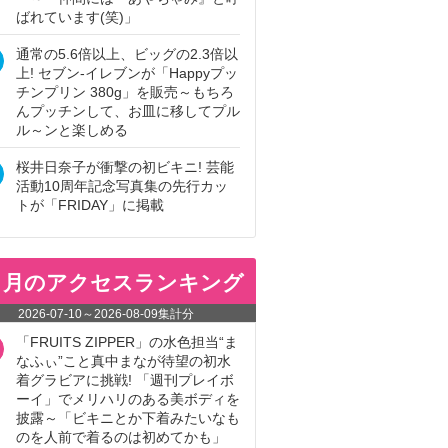
ばれています(笑)」
通常の5.6倍以上、ビッグの2.3倍以
上! セブン‐イレブンが「Happyプッ
チンプリン 380g」を販売～もちろ
んプッチンして、お皿に移してプル
ル～ンと楽しめる
桜井日奈子が衝撃の初ビキニ! 芸能
活動10周年記念写真集の先行カッ
トが「FRIDAY」に掲載
ヵ月のアクセスランキング
2026-07-10
～
2026-08-09
集計分
「FRUITS ZIPPER」の水色担当“ま
なふぃ”こと真中まなが待望の初水
着グラビアに挑戦! 「週刊プレイボ
ーイ」でメリハリのある美ボディを
披露～「ビキニとか下着みたいなも
のを人前で着るのは初めてかも」