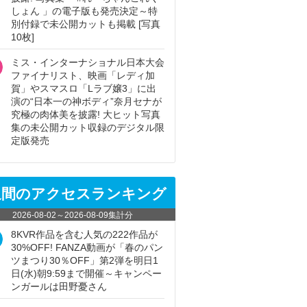
しょん 」の電子版も発売決定～特
別付録で未公開カットも掲載 [写真
10枚]
ミス・インターナショナル日本大会
ファイナリスト、映画「レディ加
賀」やスマスロ「Lラブ嬢3」に出
演の“日本一の神ボディ”奈月セナが
究極の肉体美を披露! 大ヒット写真
集の未公開カット収録のデジタル限
定版発売
週間のアクセスランキング
2026-08-02
～
2026-08-09
集計分
8KVR作品を含む人気の222作品が
30%OFF! FANZA動画が「春のパン
ツまつり30％OFF」第2弾を明日1
日(水)朝9:59まで開催～キャンペー
ンガールは田野憂さん