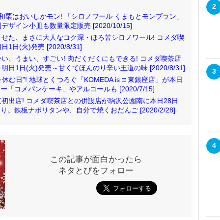
2
和栗はおいしかモン! 「シロノワール くまもとモンブラン」
イン小皿も数量限定販売 [2020/10/15]
せた、まさに大人なコク深・ほろ苦シロノワール! コメダ喫
火)発売 [2020/8/31]
い、うまい、すごい! 肉だくだくにもできる! コメダ喫茶店
1日(火)発売～甘くてほんのり辛い王道の味 [2020/8/31]
3
む日”! 地球とくつろぐ「KOMEDA is □ 東銀座店」が本日
「コメパンケーキ」やアルコールも [2020/7/15]
初出店! コメダ喫茶店との併設店が駒沢公園南に本日28日
。鉄板ナポリタンや、自分で焼くおだんご [2020/2/28]
4
この記事が面白かったら
ネタとぴをフォロー