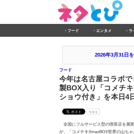
フード
エンタメ
ラ
2026年3月3
フード
今年は名古屋コラボで
製BOX入り「コメチキ
ショウ付き」を本日4日
リスト
全国にフルサービス型の喫茶店を展開する
が、「コメチキXmasBOX世界の山ち