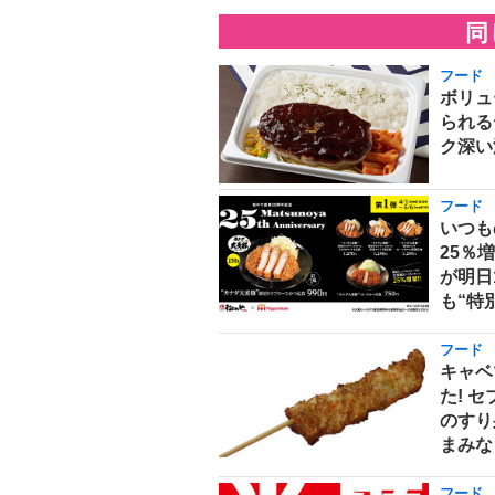
同
フード
ボリュ
られる
ク深い
フード
いつも
25％
が明日
も“特
フード
キャベ
た! 
のすり
まみな
フード