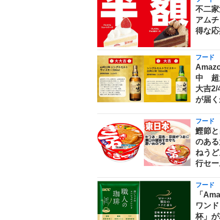
不二家
アムチ
得な応
フード
Ama
中 超
大吉2
が届く
フード
鰹節と
のある
ねうどん
行セー
フード
「Am
ワンド
杯」が