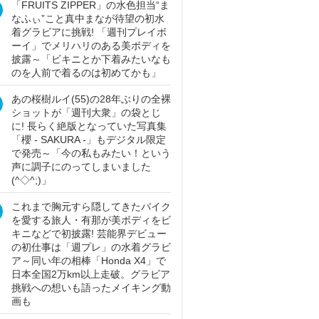
「FRUITS ZIPPER」の水色担当“ま
なふぃ”こと真中まなが待望の初水
着グラビアに挑戦! 「週刊プレイボ
ーイ」でメリハリのある美ボディを
披露～「ビキニとか下着みたいなも
のを人前で着るのは初めてかも」
あの桜樹ルイ(55)の28年ぶりの全裸
ショットが「週刊大衆」の袋とじ
に! 長らく絶版となっていた写真集
「櫻 - SAKURA -」もデジタル限定
で発売～「今の私もみたい！という
声に調子にのってしまいました
(^◇^;)」
これまで胸元すら隠してきたバイク
を愛する旅人・有那が美ボディをビ
キニなどで初披露! 芸能界デビュー
の初仕事は「週プレ」の水着グラビ
ア～同い年の相棒「Honda X4」で
日本全国2万km以上走破。グラビア
挑戦への想いも語ったメイキング動
画も