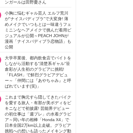
ンガールは田野憂さん
小胸に悩むギャル芸人 エルフ荒川
が“ナイスバディブラ”で大変身! 薄
めメイクでいつもとは一味違うフェ
ミニンなヘアメイクで挑んだ着用ビ
ジュアルが公開～PEACH JOHNが
漫画「ナイスバディブラ恋物語」も
公開
大学卒業後、都内飲食店でバイトを
しながら活動する“清楚系ギャル”笹
倉彩が人生初のグラビアに挑戦!
「FLASH」で鮮烈グラビアデビュ
ー～「仲間には『あやちゃみ』と呼
ばれています(笑)」
これまで胸元すら隠してきたバイク
を愛する旅人・有那が美ボディをビ
キニなどで初披露! 芸能界デビュー
の初仕事は「週プレ」の水着グラビ
ア～同い年の相棒「Honda X4」で
日本全国2万km以上走破。グラビア
挑戦への想いも語ったメイキング動