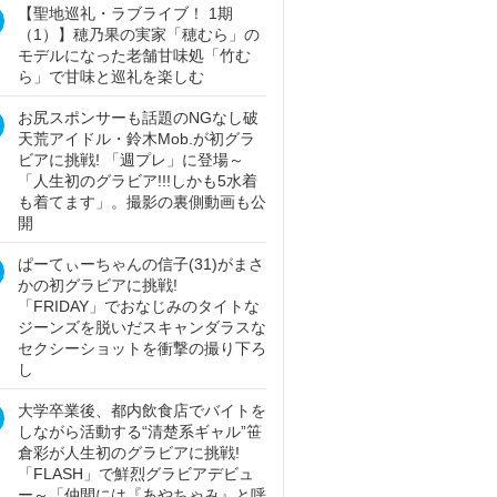
【聖地巡礼・ラブライブ！ 1期
（1）】穂乃果の実家「穂むら」の
モデルになった老舗甘味処「竹む
ら」で甘味と巡礼を楽しむ
お尻スポンサーも話題のNGなし破
天荒アイドル・鈴木Mob.が初グラ
ビアに挑戦! 「週プレ」に登場～
「人生初のグラビア!!!しかも5水着
も着てます」。撮影の裏側動画も公
開
ぱーてぃーちゃんの信子(31)がまさ
かの初グラビアに挑戦!
「FRIDAY」でおなじみのタイトな
ジーンズを脱いだスキャンダラスな
セクシーショットを衝撃の撮り下ろ
し
大学卒業後、都内飲食店でバイトを
しながら活動する“清楚系ギャル”笹
倉彩が人生初のグラビアに挑戦!
「FLASH」で鮮烈グラビアデビュ
ー～「仲間には『あやちゃみ』と呼