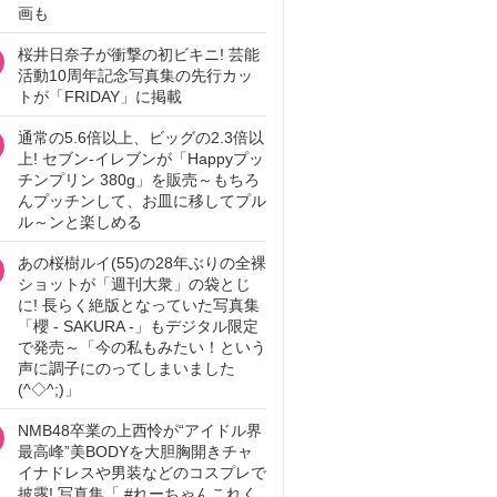
画も
桜井日奈子が衝撃の初ビキニ! 芸能
活動10周年記念写真集の先行カッ
トが「FRIDAY」に掲載
通常の5.6倍以上、ビッグの2.3倍以
上! セブン‐イレブンが「Happyプッ
チンプリン 380g」を販売～もちろ
んプッチンして、お皿に移してプル
ル～ンと楽しめる
あの桜樹ルイ(55)の28年ぶりの全裸
ショットが「週刊大衆」の袋とじ
に! 長らく絶版となっていた写真集
「櫻 - SAKURA -」もデジタル限定
で発売～「今の私もみたい！という
声に調子にのってしまいました
(^◇^;)」
NMB48卒業の上西怜が“アイドル界
最高峰”美BODYを大胆胸開きチャ
イナドレスや男装などのコスプレで
披露! 写真集「 #れーちゃんこれく