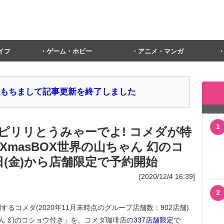
イフ
ゲーム・ホビー
アニメ・マンガ
1日をもちまして記事更新を終了しました
1
ピリリとうみゃーでよ! コメダが特
XmasBOX世界の山ちゃん 幻のコ
(金)から店舗限定で予約開始
[2020/12/4 16:39]
2
コメダ(2020年11月末時点のグループ店舗数：902店舗)
ゃん 幻のコショウ付き」を、コメダ珈琲店の
337店舗限定
で