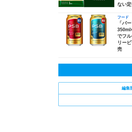
ない定
フード
「パー
350m
でフル
リービ
売
編集