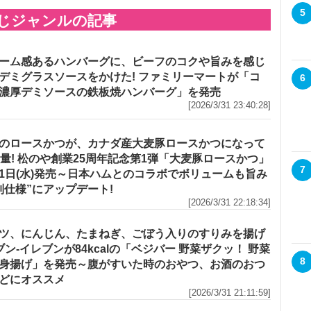
5
じジャンルの記事
ーム感あるハンバーグに、ビーフのコクや旨みを感じ
デミグラスソースをかけた! ファミリーマートが「コ
6
濃厚デミソースの鉄板焼ハンバーグ」を発売
[2026/3/31 23:40:28]
のロースかつが、カナダ産大麦豚ロースかつになって
増量! 松のや創業25周年記念第1弾「大麦豚ロースかつ」
7
1日(水)発売～日本ハムとのコラボでボリュームも旨み
別仕様”にアップデート!
[2026/3/31 22:18:34]
ツ、にんじん、たまねぎ、ごぼう入りのすりみを揚げ
セブン‐イレブンが84kcalの「ベジバー 野菜ザクッ！ 野菜
8
身揚げ」を発売～腹がすいた時のおやつ、お酒のおつ
どにオススメ
[2026/3/31 21:11:59]