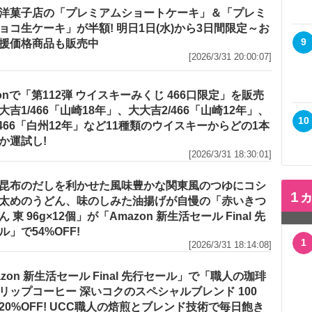
洋菓子店の「プレミアムショートケーキ」＆「プレミ
ョコ生ケーキ」が半額! 明日1日(水)から3日間限定～お
9
援価格商品も販売中
[2026/3/31 20:00:07]
zonで「第112弾 ウイスキーみくじ 466口限定」を販売
大吉1/466「山崎18年」、大大吉2/466「山崎12年」、
10
/466「白州12年」など11種類のウイスキーからどの1本
か運試し!
[2026/3/31 18:30:01]
昆布のだしを利かせた風味豊かな関東風のつゆにコシ
1
太めのうどん、味のしみた油揚げが自慢の「赤いきつ
 東 96g×12個」が「Amazon 新生活セール Final 先
ル」で54%OFF!
1
[2026/3/31 18:14:08]
azon 新生活セール Final 先行セール」で「職人の珈琲
リップコーヒー 深いコクのスペシャルブレンド 100
20%OFF! UCC職人の焙煎とブレンド技術で毎日飽き