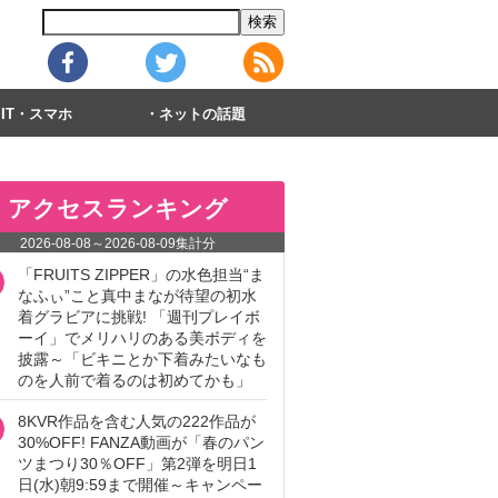
IT・スマホ
ネットの話題
アクセスランキング
2026-08-08
～
2026-08-09
集計分
「FRUITS ZIPPER」の水色担当“ま
なふぃ”こと真中まなが待望の初水
着グラビアに挑戦! 「週刊プレイボ
ーイ」でメリハリのある美ボディを
披露～「ビキニとか下着みたいなも
のを人前で着るのは初めてかも」
8KVR作品を含む人気の222作品が
30%OFF! FANZA動画が「春のパン
ツまつり30％OFF」第2弾を明日1
日(水)朝9:59まで開催～キャンペー