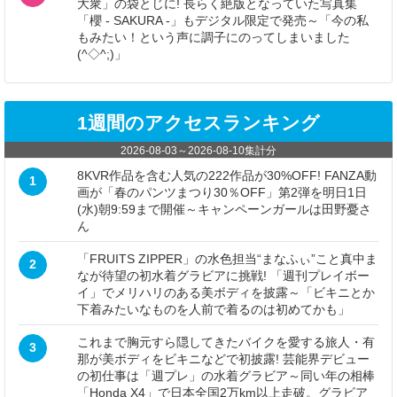
大衆」の袋とじに! 長らく絶版となっていた写真集
「櫻 - SAKURA -」もデジタル限定で発売～「今の私
もみたい！という声に調子にのってしまいました
(^◇^;)」
1週間のアクセスランキング
2026-08-03
～
2026-08-10
集計分
8KVR作品を含む人気の222作品が30%OFF! FANZA動
1
画が「春のパンツまつり30％OFF」第2弾を明日1日
(水)朝9:59まで開催～キャンペーンガールは田野憂さ
ん
「FRUITS ZIPPER」の水色担当“まなふぃ”こと真中ま
2
なが待望の初水着グラビアに挑戦! 「週刊プレイボー
イ」でメリハリのある美ボディを披露～「ビキニとか
下着みたいなものを人前で着るのは初めてかも」
これまで胸元すら隠してきたバイクを愛する旅人・有
3
那が美ボディをビキニなどで初披露! 芸能界デビュー
の初仕事は「週プレ」の水着グラビア～同い年の相棒
「Honda X4」で日本全国2万km以上走破。グラビア