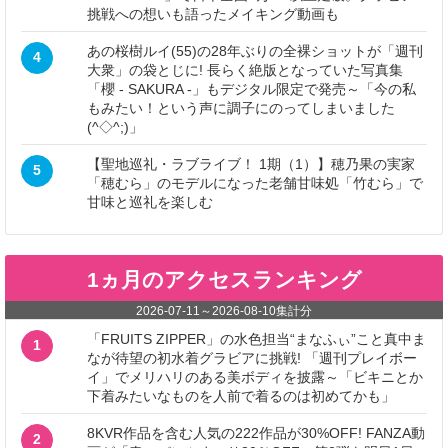
挑戦への想いも語ったメイキング動画も
あの桜樹ルイ(55)の28年ぶりの全裸ショットが「週刊
4
大衆」の袋とじに! 長らく絶版となっていた写真集
「櫻 - SAKURA -」もデジタル限定で発売～「今の私
もみたい！という声に調子にのってしまいました
(^◇^;)」
【聖地巡礼・ラブライブ！ 1期（1）】穂乃果の実家
5
「穂むら」のモデルになった老舗甘味処「竹むら」で
甘味と巡礼を楽しむ
1ヵ月のアクセスランキング
2026-07-11
～
2026-08-10
集計分
「FRUITS ZIPPER」の水色担当“まなふぃ”こと真中ま
1
なが待望の初水着グラビアに挑戦! 「週刊プレイボー
イ」でメリハリのある美ボディを披露～「ビキニとか
下着みたいなものを人前で着るのは初めてかも」
8KVR作品を含む人気の222作品が30%OFF! FANZA動
2