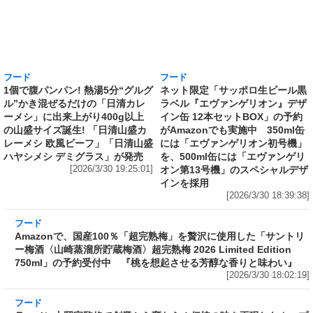
フード
フード
1個で腹パンパン! 熱湯5分“グルグ
ネット限定「サッポロ生ビール黒
ル”かき混ぜるだけの「日清カレ
ラベル『エヴァンゲリオン』デザ
ーメシ」に出来上がり400g以上
イン缶 12本セットBOX」の予約
の山盛サイズ誕生! 「日清山盛カ
がAmazonでも実施中 350ml缶
レーメシ 欧風ビーフ」「日清山盛
には「エヴァンゲリオン初号機」
ハヤシメシ デミグラス」が発売
を、500ml缶には「エヴァンゲリ
[2026/3/30 19:25:01]
オン第13号機」のスペシャルデザ
インを採用
[2026/3/30 18:39:38]
フード
Amazonで、国産100％「超完熟梅」を贅沢に使
用した「サントリー梅酒〈山崎蒸溜所貯蔵梅
酒〉超完熟梅 2026 Limited Edition 750ml」の
予約受付中 『桃を想起させる芳醇な香りと味
わい』
[2026/3/30 18:02:19]
フード
ラーメン山岡家監修で創業から変わらぬ伝統の
味を再現したカップ麺がさらに“濃くて旨い”ス
ープに! 日清が「ラーメン山岡家 醤油ラーメ