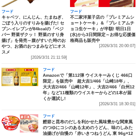
フード
フード
キャベツ、にんじん、たまねぎ、
不二家洋菓子店の「プレミアムシ
ごぼう入りのすりみを揚げた! セ
ョートケーキ」＆「プレミアムチ
ブン‐イレブンが84kcalの「ベジ
ョコ生ケーキ」が半額! 明日1日
バー 野菜ザクッ！ 野菜のすり身
(水)から3日間限定～お得な応援価
揚げ」を発売～腹がすいた時のお
格商品も販売中
やつ、お酒のおつまみなどにオス
[2026/3/31 20:00:07]
スメ
[2026/3/31 21:11:59]
フード
Amazonで「第112弾 ウイスキーみくじ 466口
限定」を販売中 超大吉1/466「山崎18年」、
大大吉2/466「山崎12年」、大吉2/466「白州12
年」など11種類のウイスキーからどの1本が届
くか運試し!
[2026/3/31 18:30:01]
フード
鰹節と昆布のだしを利かせた風味豊かな関東風
のつゆにコシのある太めのうどん、味のしみた
油揚げが自慢の「赤いきつねうどん 東 96g×12