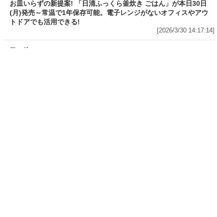
川料理! 日清食品が「カップヌー
サガミが「晦日そば」を明日31日
ドル 14種のスパイス麻辣湯」を
(火)開催～大海老天などの天ぷら
発売～具材は謎肉、キャベツ、チ
や薬味などもついて税込2,200円!
ンゲンサイ、キクラゲ
「時間無制限」の挑戦枠は税込
[2026/3/30 15:42:35]
4,400円
[2026/3/30 15:17:42]
フード
熱湯5分でふっくら白ご飯! カレーや納豆、牛丼の具も余裕で入っ
てお皿いらずの新提案! 「日清ふっくら釜炊き ごはん」が本日30日
(月)発売～常温で1年保存可能。電子レンジがないオフィスやアウ
トドアでも活用できる!
[2026/3/30 14:17:14]
フード
ラフテーやソーキそば、サーターアンダギーなども含む80品以上が
食べ放題! 沖縄初の朝食ビュッフェも楽しめるロイヤルホスト「那
覇国際通り店」がオープン～グランドメニューには泡盛やオリオン
ビールも
[2026/3/30 13:05:00]
フード
研究所で発見された50年前の「どん兵衛」レシピをもとに発売当時
の味を再現! 「日清のどん兵衛 きつねうどん クラシック(東/西)/天