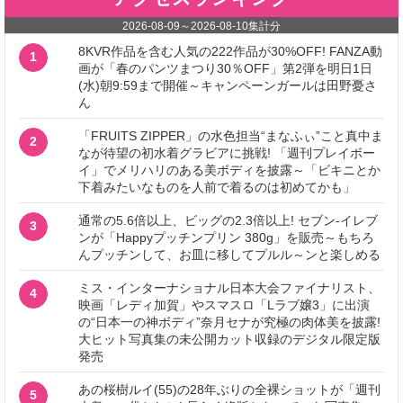
2026-08-09
～
2026-08-10
集計分
8KVR作品を含む人気の222作品が30%OFF! FANZA動
1
画が「春のパンツまつり30％OFF」第2弾を明日1日
(水)朝9:59まで開催～キャンペーンガールは田野憂さ
ん
「FRUITS ZIPPER」の水色担当“まなふぃ”こと真中ま
2
なが待望の初水着グラビアに挑戦! 「週刊プレイボー
イ」でメリハリのある美ボディを披露～「ビキニとか
下着みたいなものを人前で着るのは初めてかも」
通常の5.6倍以上、ビッグの2.3倍以上! セブン‐イレブ
3
ンが「Happyプッチンプリン 380g」を販売～もちろ
んプッチンして、お皿に移してプルル～ンと楽しめる
ミス・インターナショナル日本大会ファイナリスト、
4
映画「レディ加賀」やスマスロ「Lラブ嬢3」に出演
の“日本一の神ボディ”奈月セナが究極の肉体美を披露!
大ヒット写真集の未公開カット収録のデジタル限定版
発売
あの桜樹ルイ(55)の28年ぶりの全裸ショットが「週刊
5