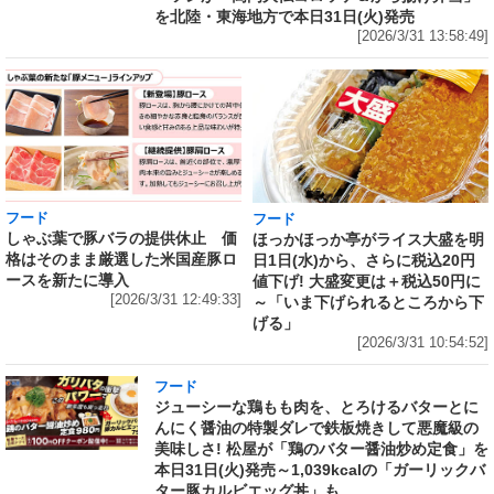
を北陸・東海地方で本日31日(火)発売
[2026/3/31 13:58:49]
フード
フード
しゃぶ葉で豚バラの提供休止 価
ほっかほっか亭がライス大盛を明
格はそのまま厳選した米国産豚ロ
日1日(水)から、さらに税込20円
ースを新たに導入
値下げ! 大盛変更は＋税込50円に
[2026/3/31 12:49:33]
～「いま下げられるところから下
げる」
[2026/3/31 10:54:52]
フード
ジューシーな鶏もも肉を、とろけるバターとに
んにく醤油の特製ダレで鉄板焼きして悪魔級の
美味しさ! 松屋が「鶏のバター醤油炒め定食」を
本日31日(火)発売～1,039kcalの「ガーリックバ
ター豚カルビエッグ丼」も