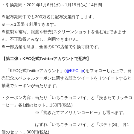
・引換期間：2021年1月6日(水)～1月19日(火) 14日間
※配布期間中でも300万名に配布次第終了します。
※一人1回限り利用できます。
※複製や複写、譲渡や転売(スクリーンショットを含む)はできませ
ん。不正取得とみなし、利用できません。
※一部店舗を除き、全国のKFC店舗で引換可能です。
【第二弾：KFC公式Twitterアカウントで配布】
「KFC公式Twitterアカウント」(
@KFC_jp
)をフォローした上で、発
売記念スペシャルクーポンに関する該当ツイートをリツイートすると
抽選でクーポンが当たります。
・クーポン内容：当たり「いちごチョコ パイ」と「挽きたてリッチコ
ーヒー」各1個のセット…150円(税込)
※「挽きたてアメリカンコーヒー」も選べます。
はずれ「いちごチョコ パイ」と「ポテト(S)」 各1
個のセット…300円(税込)