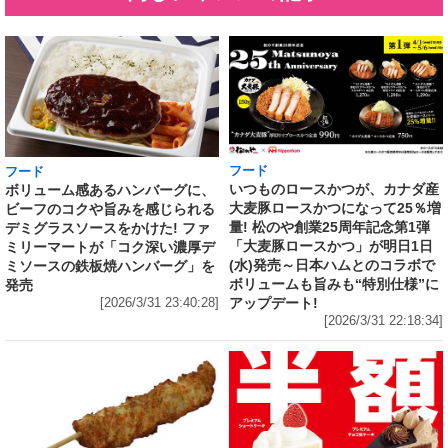
フード
フード
いつものロースかつが、カナダ産
ボリューム感あるハンバーグに、
大麦豚ロースかつになって25％増
ビーフのコクや旨みを感じられる
量! 松のや創業25周年記念第1弾
デミグラスソースをかけた! ファ
「大麦豚ロースかつ」が明日1日
ミリーマートが「コク深い濃厚デ
(水)発売～日本ハムとのコラボで
ミソースの鉄板焼ハンバーグ」を
ボリュームも旨みも“特別仕様”に
発売
アップデート!
[2026/3/31 23:40:28]
[2026/3/31 22:18:34]