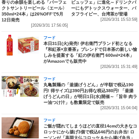
香りの余韻を楽しめる「パーフェ
ビュッフェ」に進化～ドリンクバ
クトサントリービール〈エール〉
ーにもデトックスウォーター、バ
350ml×24本」は26%OFFで5月
タフライピー、台湾茶が登場
12日発売
[2026/3/31 15:53:59]
[2026/3/31 17:56:05]
フード
本日31日(火)発売! 伊右衛門ブランド初となる
『和紅茶×京番茶』ブレンドで日本茶の新しい愉
しみを提案する「紅の伊右衛門 600ml×24本」
がAmazonでも販売中
[2026/3/31 15:31:49]
フード
丸亀製麺の「釜揚げうどん」が半額で税込190
円! 得サイズは390円お得な税込380円! 「釜揚
げうどんの日」が明日1日(水)開催～「旨辛 肉ラ
ー油つけ汁」も数量限定で販売
[2026/3/31 15:04:04]
フード
ご飯が隠れてしまうほどの直径14cmの大きなコ
ロッケにから揚げ3個で税込646円のお弁当! ロ
ーソンが「高岡大仏コロッケ＆から揚げ弁当」