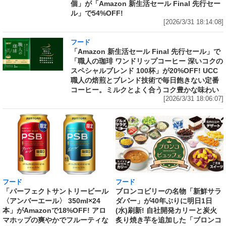
個」が「Amazon 新生活セール Final 先行セー
ル」で54%OFF!
[2026/3/31 18:14:08]
フード
「Amazon 新生活セール Final 先行セール」で
「職人の珈琲 ワンドリップコーヒー 深いコクの
スペシャルブレンド 100杯」が20%OFF! UCC
職人の焙煎とブレンド技術で毎日飽きない定番
コーヒー。ミルクとよく合うコク豊かな味わい
[2026/3/31 18:06:07]
フード
フード
「パーフェクトサントリービール
ブロンコビリーの名物「新鮮サラ
〈アンバーエール〉 350ml×24
ダバー」が40年ぶりに明日1日
本」がAmazonで18%OFF! アロ
(水)刷新! 自社開発カリーと炭火
マホップの爽やかでフルーティな
炙り焼き芋を追加した「ブロンコ