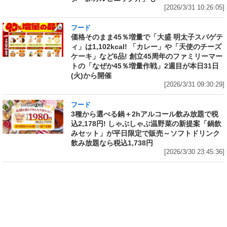
[2026/3/31 10:26:05]
フード
価格そのまま45％増量で「大盛 明太子スパゲテ
ィ」は1,102kcal! 「カレー」や「天使のチーズ
ケーキ」など6品! 創立45周年のファミリーマー
トの「なぜか45％増量作戦」2週目が本日31日
(火)から開催
[2026/3/31 09:30:29]
フード
3種から選べる鍋＋2hアルコール飲み放題で税
込2,178円! しゃぶしゃぶ温野菜の新提案「鍋飲
みセット」が平日限定で販売～ソフトドリンク
飲み放題なら税込1,738円
[2026/3/30 23:45:36]