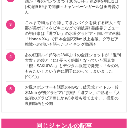
画が「春のパンツまつり30％OFF」第2弾を明日1日
(水)朝9:59まで開催～キャンペーンガールは田野憂さ
ん
これまで胸元すら隠してきたバイクを愛する旅人・有
3
那が美ボディをビキニなどで初披露! 芸能界デビュー
の初仕事は「週プレ」の水着グラビア～同い年の相棒
「Honda X4」で日本全国2万km以上走破。グラビア
挑戦への想いも語ったメイキング動画も
あの桜樹ルイ(55)の28年ぶりの全裸ショットが「週刊
4
大衆」の袋とじに! 長らく絶版となっていた写真集
「櫻 - SAKURA -」もデジタル限定で発売～「今の私
もみたい！という声に調子にのってしまいました
(^◇^;)」
お尻スポンサーも話題のNGなし破天荒アイドル・鈴
5
木Mob.が初グラビアに挑戦! 「週プレ」に登場～「人
生初のグラビア!!!しかも5水着も着てます」。撮影の
裏側動画も公開
同じジャンルの記事