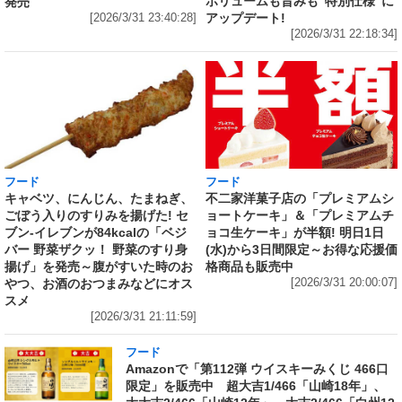
ボリュームも旨みも“特別仕様”に
発売
アップデート!
[2026/3/31 23:40:28]
[2026/3/31 22:18:34]
フード
フード
キャベツ、にんじん、たまねぎ、
不二家洋菓子店の「プレミアムシ
ごぼう入りのすりみを揚げた! セ
ョートケーキ」＆「プレミアムチ
ブン‐イレブンが84kcalの「ベジ
ョコ生ケーキ」が半額! 明日1日
バー 野菜ザクッ！ 野菜のすり身
(水)から3日間限定～お得な応援価
揚げ」を発売～腹がすいた時のお
格商品も販売中
やつ、お酒のおつまみなどにオス
[2026/3/31 20:00:07]
スメ
[2026/3/31 21:11:59]
フード
Amazonで「第112弾 ウイスキーみくじ 466口
限定」を販売中 超大吉1/466「山崎18年」、