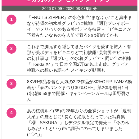
2026-07-09
～
2026-08-08
集計分
「FRUITS ZIPPER」の水色担当“まなふぃ”こと真中ま
1
なが待望の初水着グラビアに挑戦! 「週刊プレイボー
イ」でメリハリのある美ボディを披露～「ビキニとか
下着みたいなものを人前で着るのは初めてかも」
これまで胸元すら隠してきたバイクを愛する旅人・有
2
那が美ボディをビキニなどで初披露! 芸能界デビュー
の初仕事は「週プレ」の水着グラビア～同い年の相棒
「Honda X4」で日本全国2万km以上走破。グラビア
挑戦への想いも語ったメイキング動画も
8KVR作品を含む人気の222作品が30%OFF! FANZA動
3
画が「春のパンツまつり30％OFF」第2弾を明日1日
(水)朝9:59まで開催～キャンペーンガールは田野憂さ
ん
あの桜樹ルイ(55)の28年ぶりの全裸ショットが「週刊
4
大衆」の袋とじに! 長らく絶版となっていた写真集
「櫻 - SAKURA -」もデジタル限定で発売～「今の私
もみたい！という声に調子にのってしまいました
(^◇^;)」