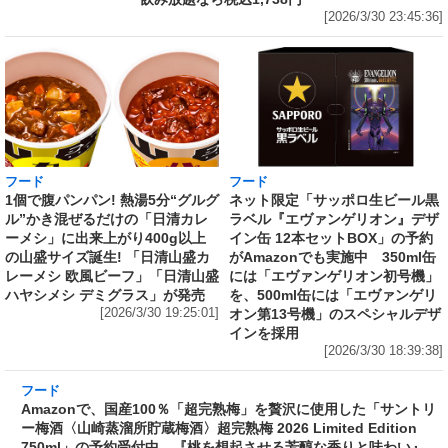
[2026/3/30 23:45:36]
フード
フード
1個で腹パンパン! 熱湯5分“グルグ
ネット限定「サッポロ生ビール黒
ル”かき混ぜるだけの「日清カレ
ラベル『エヴァンゲリオン』デザ
ーメシ」に出来上がり400g以上
イン缶 12本セットBOX」の予約
の山盛サイズ誕生! 「日清山盛カ
がAmazonでも実施中 350ml缶
レーメシ 欧風ビーフ」「日清山盛
には「エヴァンゲリオン初号機」
ハヤシメシ デミグラス」が発売
を、500ml缶には「エヴァンゲリ
[2026/3/30 19:25:01]
オン第13号機」のスペシャルデザ
インを採用
[2026/3/30 18:39:38]
フード
Amazonで、国産100％「超完熟梅」を贅沢に使
用した「サントリー梅酒〈山崎蒸溜所貯蔵梅
酒〉超完熟梅 2026 Limited Edition 750ml」の