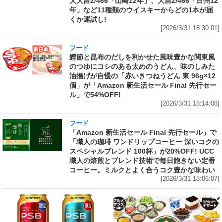
大大吉2/466「山崎12年」、大吉2/466「白州12
年」など11種類のウイスキーからどの1本が届
くか運試し!
[2026/3/31 18:30:01]
フード
鰹節と昆布のだしを利かせた風味豊かな関東風
のつゆにコシのある太めのうどん、味のしみた
油揚げが自慢の「赤いきつねうどん 東 96g×12
個」が「Amazon 新生活セール Final 先行セー
ル」で54%OFF!
[2026/3/31 18:14:08]
フード
「Amazon 新生活セール Final 先行セール」で
「職人の珈琲 ワンドリップコーヒー 深いコクの
スペシャルブレンド 100杯」が20%OFF! UCC
職人の焙煎とブレンド技術で毎日飽きない定番
コーヒー。ミルクとよく合うコク豊かな味わい
[2026/3/31 18:06:07]