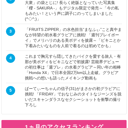
大衆」の袋とじに! 長らく絶版となっていた写真集
「櫻 - SAKURA -」もデジタル限定で発売～「今の私
もみたい！という声に調子にのってしまいました
(^◇^;)」
「FRUITS ZIPPER」の水色担当“まなふぃ”こと真中ま
3
なが待望の初水着グラビアに挑戦! 「週刊プレイボー
イ」でメリハリのある美ボディを披露～「ビキニとか
下着みたいなものを人前で着るのは初めてかも」
これまで胸元すら隠してきたバイクを愛する旅人・有
4
那が美ボディをビキニなどで初披露! 芸能界デビュー
の初仕事は「週プレ」の水着グラビア～同い年の相棒
「Honda X4」で日本全国2万km以上走破。グラビア
挑戦への想いも語ったメイキング動画も
ぱーてぃーちゃんの信子(31)がまさかの初グラビアに
5
挑戦! 「FRIDAY」でおなじみのタイトなジーンズを脱
いだスキャンダラスなセクシーショットを衝撃の撮り
下ろし
1ヵ月のアクセスランキング