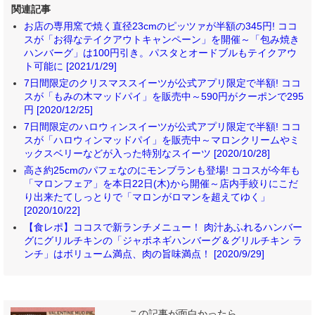
関連記事
お店の専用窯で焼く直径23cmのピッツァが半額の345円! ココ
スが「お得なテイクアウトキャンペーン」を開催～「包み焼き
ハンバーグ」は100円引き。パスタとオードブルもテイクアウ
ト可能に [2021/1/29]
7日間限定のクリスマススイーツが公式アプリ限定で半額! ココ
スが「もみの木マッドパイ」を販売中～590円がクーポンで295
円 [2020/12/25]
7日間限定のハロウィンスイーツが公式アプリ限定で半額! ココ
スが「ハロウィンマッドパイ」を販売中～マロンクリームやミ
ックスベリーなどが入った特別なスイーツ [2020/10/28]
高さ約25cmのパフェなのにモンブランも登場! ココスが今年も
「マロンフェア」を本日22日(木)から開催～店内手絞りにこだ
り出来たてしっとりで「マロンがロマンを超えてゆく」
[2020/10/22]
【食レポ】ココスで新ランチメニュー！ 肉汁あふれるハンバー
グにグリルチキンの「ジャポネギハンバーグ＆グリルチキン ラ
ンチ」はボリューム満点、肉の旨味満点！ [2020/9/29]
この記事が面白かったら