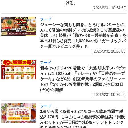
げる」
[2026/3/31 10:54:52]
フード
ジューシーな鶏もも肉を、とろけるバターとに
んにく醤油の特製ダレで鉄板焼きして悪魔級の
美味しさ! 松屋が「鶏のバター醤油炒め定食」を
本日31日(火)発売～1,039kcalの「ガーリックバ
ター豚カルビエッグ丼」も
[2026/3/31 10:26:05]
フード
価格そのまま45％増量で「大盛 明太子スパゲテ
ィ」は1,102kcal! 「カレー」や「天使のチーズ
ケーキ」など6品! 創立45周年のファミリーマー
トの「なぜか45％増量作戦」2週目が本日31日
(火)から開催
[2026/3/31 09:30:29]
フード
3種から選べる鍋＋2hアルコール飲み放題で税
込2,178円! しゃぶしゃぶ温野菜の新提案「鍋飲
みセット」が平日限定で販売～ソフトドリンク
飲み放題なら税込1,738円