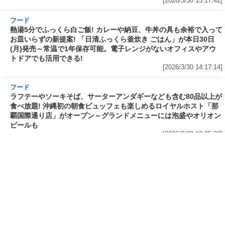
フード
フード
3分で食べられる人気沸騰中の四
自慢のそばが食べ放題! 和食麺処
川料理! 日清食品が「カップヌー
サガミが「晦日そば」を明日31日
ドル 14種のスパイス麻辣湯」を
(火)開催～大海老天などの天ぷら
発売～具材は謎肉、キャベツ、チ
や薬味などもついて税込2,200円!
ンゲンサイ、キクラゲ
「時間無制限」の挑戦枠は税込
[2026/3/30 15:42:35]
4,400円
[2026/3/30 15:17:42]
フード
熱湯5分でふっくら白ご飯! カレーや納豆、牛丼
の具も余裕で入ってお皿いらずの新提案! 「日清
ふっくら釜炊き ごはん」が本日30日(月)発売～
常温で1年保存可能。電子レンジがないオフィス
やアウトドアでも活用できる!
[2026/3/30 14:17:14]
フード
ラフテーやソーキそば、サーターアンダギーな
ども含む80品以上が食べ放題! 沖縄初の朝食ビ