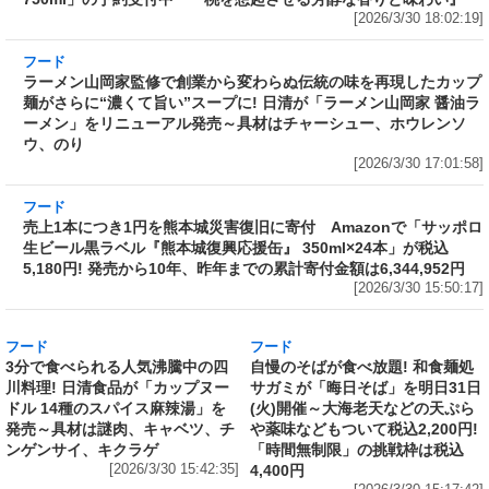
予約受付中 『桃を想起させる芳醇な香りと味
わい』
[2026/3/30 18:02:19]
フード
ラーメン山岡家監修で創業から変わらぬ伝統の
味を再現したカップ麺がさらに“濃くて旨い”ス
ープに! 日清が「ラーメン山岡家 醤油ラーメ
ン」をリニューアル発売～具材はチャーシュ
ー、ホウレンソウ、のり
[2026/3/30 17:01:58]
フード
売上1本につき1円を熊本城災害復旧に寄付
Amazonで「サッポロ生ビール黒ラベル『熊本
城復興応援缶』 350ml×24本」が税込5,180円!
発売から10年、昨年までの累計寄付金額は
6,344,952円
[2026/3/30 15:50:17]