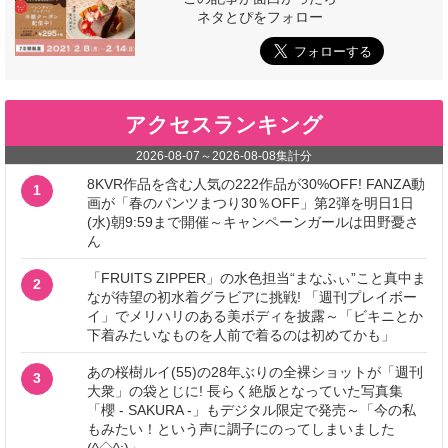
ネタとぴをフォロー
アクセスランキング
2026-08-07
～
2026-08-08
集計分
8KVR作品を含む人気の222作品が30%OFF! FANZA動
1
画が「春のパンツまつり30％OFF」第2弾を明日1日
(水)朝9:59まで開催～キャンペーンガールは田野憂さ
ん
「FRUITS ZIPPER」の水色担当“まなふぃ”こと真中ま
2
なが待望の初水着グラビアに挑戦! 「週刊プレイボー
イ」でメリハリのある美ボディを披露～「ビキニとか
下着みたいなものを人前で着るのは初めてかも」
あの桜樹ルイ(55)の28年ぶりの全裸ショットが「週刊
3
大衆」の袋とじに! 長らく絶版となっていた写真集
「櫻 - SAKURA -」もデジタル限定で発売～「今の私
もみたい！という声に調子にのってしまいました