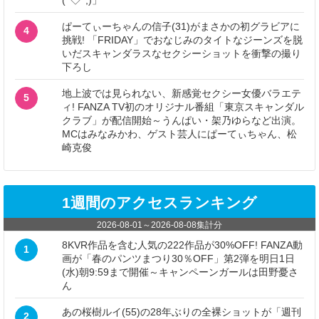
(^◇^;)」
ぱーてぃーちゃんの信子(31)がまさかの初グラビアに
4
挑戦! 「FRIDAY」でおなじみのタイトなジーンズを脱
いだスキャンダラスなセクシーショットを衝撃の撮り
下ろし
地上波では見られない、新感覚セクシー女優バラエテ
5
ィ! FANZA TV初のオリジナル番組「東京スキャンダル
クラブ」が配信開始～うんぱい・架乃ゆらなど出演。
MCはみなみかわ、ゲスト芸人にぱーてぃちゃん、松
崎克俊
1週間のアクセスランキング
2026-08-01
～
2026-08-08
集計分
8KVR作品を含む人気の222作品が30%OFF! FANZA動
1
画が「春のパンツまつり30％OFF」第2弾を明日1日
(水)朝9:59まで開催～キャンペーンガールは田野憂さ
ん
あの桜樹ルイ(55)の28年ぶりの全裸ショットが「週刊
2