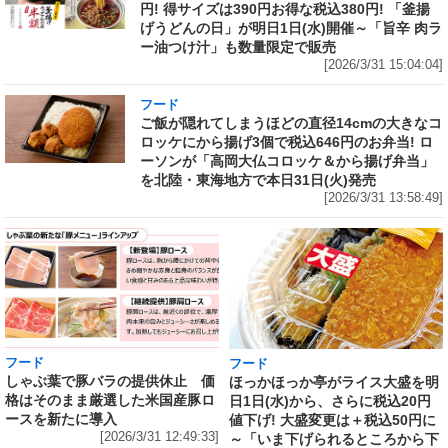
円! 得サイズは390円お得な税込380円! 「釜揚
げうどんの日」が明日1日(水)開催～「旨辛 肉ラ
ー油つけ汁」も数量限定で販売
[2026/3/31 15:04:04]
フード
ご飯が隠れてしまうほどの直径14cmの大きなコ
ロッケにから揚げ3個で税込646円のお弁当! ロ
ーソンが「高岡大仏コロッケ＆から揚げ弁当」
を北陸・東海地方で本日31日(火)発売
[2026/3/31 13:58:49]
フード
フード
しゃぶ葉で豚バラの提供休止 価
ほっかほっか亭がライス大盛を明
格はそのまま厳選した米国産豚ロ
日1日(水)から、さらに税込20円
ースを新たに導入
値下げ! 大盛変更は＋税込50円に
[2026/3/31 12:49:33]
～「いま下げられるところから下