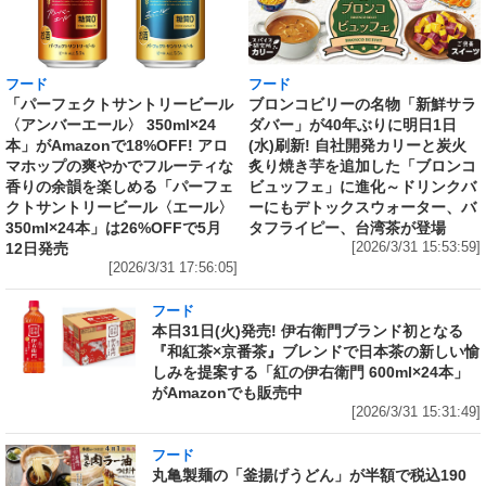
フード
フード
「パーフェクトサントリービール
ブロンコビリーの名物「新鮮サラ
〈アンバーエール〉 350ml×24
ダバー」が40年ぶりに明日1日
本」がAmazonで18%OFF! アロ
(水)刷新! 自社開発カリーと炭火
マホップの爽やかでフルーティな
炙り焼き芋を追加した「ブロンコ
香りの余韻を楽しめる「パーフェ
ビュッフェ」に進化～ドリンクバ
クトサントリービール〈エール〉
ーにもデトックスウォーター、バ
350ml×24本」は26%OFFで5月
タフライピー、台湾茶が登場
12日発売
[2026/3/31 15:53:59]
[2026/3/31 17:56:05]
フード
本日31日(火)発売! 伊右衛門ブランド初となる
『和紅茶×京番茶』ブレンドで日本茶の新しい愉
しみを提案する「紅の伊右衛門 600ml×24本」
がAmazonでも販売中
[2026/3/31 15:31:49]
フード
丸亀製麺の「釜揚げうどん」が半額で税込190