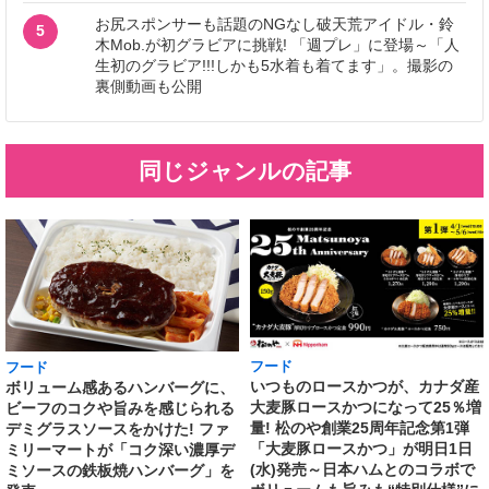
お尻スポンサーも話題のNGなし破天荒アイドル・鈴
5
木Mob.が初グラビアに挑戦! 「週プレ」に登場～「人
生初のグラビア!!!しかも5水着も着てます」。撮影の
裏側動画も公開
同じジャンルの記事
フード
フード
いつものロースかつが、カナダ産
ボリューム感あるハンバーグに、
大麦豚ロースかつになって25％増
ビーフのコクや旨みを感じられる
量! 松のや創業25周年記念第1弾
デミグラスソースをかけた! ファ
「大麦豚ロースかつ」が明日1日
ミリーマートが「コク深い濃厚デ
(水)発売～日本ハムとのコラボで
ミソースの鉄板焼ハンバーグ」を