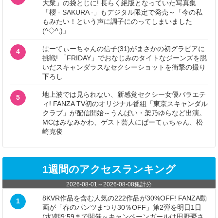
大衆」の袋とじに! 長らく絶版となっていた写真集
「櫻 - SAKURA -」もデジタル限定で発売～「今の私
もみたい！という声に調子にのってしまいました
(^◇^;)」
ぱーてぃーちゃんの信子(31)がまさかの初グラビアに
4
挑戦! 「FRIDAY」でおなじみのタイトなジーンズを脱
いだスキャンダラスなセクシーショットを衝撃の撮り
下ろし
地上波では見られない、新感覚セクシー女優バラエテ
5
ィ! FANZA TV初のオリジナル番組「東京スキャンダル
クラブ」が配信開始～うんぱい・架乃ゆらなど出演。
MCはみなみかわ、ゲスト芸人にぱーてぃちゃん、松
崎克俊
1週間のアクセスランキング
2026-08-01
～
2026-08-08
集計分
8KVR作品を含む人気の222作品が30%OFF! FANZA動
1
画が「春のパンツまつり30％OFF」第2弾を明日1日
(水)朝9:59まで開催～キャンペーンガールは田野憂さ