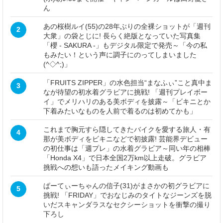
ん
あの桜樹ルイ(55)の28年ぶりの全裸ショットが「週刊
2
大衆」の袋とじに! 長らく絶版となっていた写真集
「櫻 - SAKURA -」もデジタル限定で発売～「今の私
もみたい！という声に調子にのってしまいました
(^◇^;)」
「FRUITS ZIPPER」の水色担当“まなふぃ”こと真中ま
3
なが待望の初水着グラビアに挑戦! 「週刊プレイボー
イ」でメリハリのある美ボディを披露～「ビキニとか
下着みたいなものを人前で着るのは初めてかも」
これまで胸元すら隠してきたバイクを愛する旅人・有
4
那が美ボディをビキニなどで初披露! 芸能界デビュー
の初仕事は「週プレ」の水着グラビア～同い年の相棒
「Honda X4」で日本全国2万km以上走破。グラビア
挑戦への想いも語ったメイキング動画も
ぱーてぃーちゃんの信子(31)がまさかの初グラビアに
5
挑戦! 「FRIDAY」でおなじみのタイトなジーンズを脱
いだスキャンダラスなセクシーショットを衝撃の撮り
下ろし