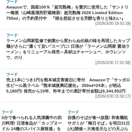
フード
Amazonで、国産100％「超完熟梅」を贅沢に使
用した「サントリー梅酒〈山崎蒸溜所貯蔵梅
酒〉超完熟梅 2026 Limited Edition 750ml」の
予約受付中 『桃を想起させる芳醇な香りと味
わい』
[2026/3/30 18:02:19]
フード
ラーメン山岡家監修で創業から変わらぬ伝統の
味を再現したカップ麺がさらに“濃くて旨い”ス
ープに! 日清が「ラーメン山岡家 醤油ラーメ
ン」をリニューアル発売～具材はチャーシュ
ー、ホウレンソウ、のり
[2026/3/30 17:01:58]
フード
売上1本につき1円を熊本城災害復旧に寄付
Amazonで「サッポロ生ビール黒ラベル『熊本
城復興応援缶』 350ml×24本」が税込5,180円!
発売から10年、昨年までの累計寄付金額は
6,344,952円
[2026/3/30 15:50:17]