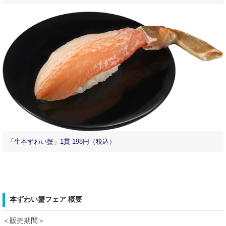
「生本ずわい蟹」1貫 198円（税込）
本ずわい蟹フェア 概要
＜販売期間＞