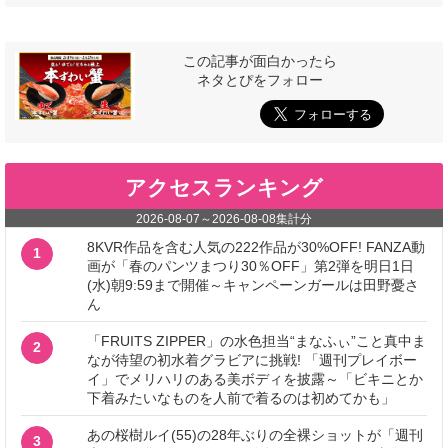
この記事が面白かったら
ネタとぴをフォロー
アクセスランキング
2026-08-07
～
2026-08-08
集計分
8KVR作品を含む人気の222作品が30%OFF! FANZA動
1
画が「春のパンツまつり30％OFF」第2弾を明日1日
(水)朝9:59まで開催～キャンペーンガールは田野憂さ
ん
「FRUITS ZIPPER」の水色担当“まなふぃ”こと真中ま
2
なが待望の初水着グラビアに挑戦! 「週刊プレイボー
イ」でメリハリのある美ボディを披露～「ビキニとか
下着みたいなものを人前で着るのは初めてかも」
あの桜樹ルイ(55)の28年ぶりの全裸ショットが「週刊
3