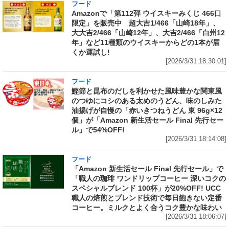
フード
Amazonで「第112弾 ウイスキーみくじ 466口
限定」を販売中 超大吉1/466「山崎18年」、
大大吉2/466「山崎12年」、大吉2/466「白州12
年」など11種類のウイスキーからどの1本が届
くか運試し!
[2026/3/31 18:30:01]
フード
鰹節と昆布のだしを利かせた風味豊かな関東風
のつゆにコシのある太めのうどん、味のしみた
油揚げが自慢の「赤いきつねうどん 東 96g×12
個」が「Amazon 新生活セール Final 先行セー
ル」で54%OFF!
[2026/3/31 18:14:08]
フード
「Amazon 新生活セール Final 先行セール」で
「職人の珈琲 ワンドリップコーヒー 深いコクの
スペシャルブレンド 100杯」が20%OFF! UCC
職人の焙煎とブレンド技術で毎日飽きない定番
コーヒー。ミルクとよく合うコク豊かな味わい
[2026/3/31 18:06:07]