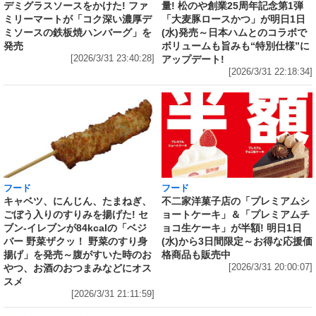
量! 松のや創業25周年記念第1弾
デミグラスソースをかけた! ファ
「大麦豚ロースかつ」が明日1日
ミリーマートが「コク深い濃厚デ
(水)発売～日本ハムとのコラボで
ミソースの鉄板焼ハンバーグ」を
ボリュームも旨みも“特別仕様”に
発売
アップデート!
[2026/3/31 23:40:28]
[2026/3/31 22:18:34]
フード
フード
キャベツ、にんじん、たまねぎ、
不二家洋菓子店の「プレミアムシ
ごぼう入りのすりみを揚げた! セ
ョートケーキ」＆「プレミアムチ
ブン‐イレブンが84kcalの「ベジ
ョコ生ケーキ」が半額! 明日1日
バー 野菜ザクッ！ 野菜のすり身
(水)から3日間限定～お得な応援価
揚げ」を発売～腹がすいた時のお
格商品も販売中
やつ、お酒のおつまみなどにオス
[2026/3/31 20:00:07]
スメ
[2026/3/31 21:11:59]