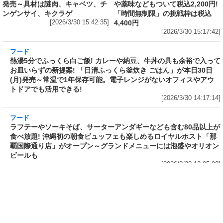
フード
フード
3分で食べられる人気沸騰中の四
自慢のそばが食べ放題! 和食麺処
川料理! 日清食品が「カップヌー
サガミが「晦日そば」を明日31日
ドル 14種のスパイス麻辣湯」を
(火)開催～大海老天などの天ぷら
発売～具材は謎肉、キャベツ、チ
や薬味などもついて税込2,200円!
ンゲンサイ、キクラゲ
「時間無制限」の挑戦枠は税込
[2026/3/30 15:42:35]
4,400円
[2026/3/30 15:17:42]
フード
熱湯5分でふっくら白ご飯! カレーや納豆、牛丼
の具も余裕で入ってお皿いらずの新提案! 「日清
ふっくら釜炊き ごはん」が本日30日(月)発売～
常温で1年保存可能。電子レンジがないオフィス
やアウトドアでも活用できる!
[2026/3/30 14:17:14]