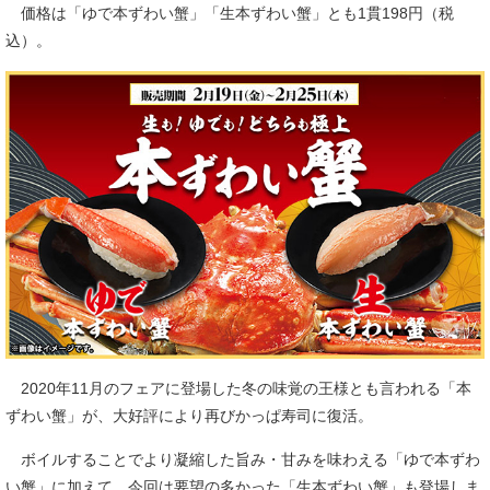
価格は「ゆで本ずわい蟹」「生本ずわい蟹」とも1貫198円（税
込）。
2020年11月のフェアに登場した冬の味覚の王様とも言われる「本
ずわい蟹」が、大好評により再びかっぱ寿司に復活。
ボイルすることでより凝縮した旨み・甘みを味わえる「ゆで本ずわ
い蟹」に加えて、今回は要望の多かった「生本ずわい蟹」も登場しま