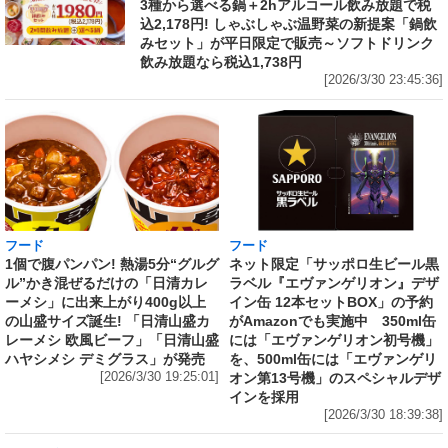
3種から選べる鍋＋2hアルコール飲み放題で税
込2,178円! しゃぶしゃぶ温野菜の新提案「鍋飲
みセット」が平日限定で販売～ソフトドリンク
飲み放題なら税込1,738円
[2026/3/30 23:45:36]
フード
フード
1個で腹パンパン! 熱湯5分“グルグ
ネット限定「サッポロ生ビール黒
ル”かき混ぜるだけの「日清カレ
ラベル『エヴァンゲリオン』デザ
ーメシ」に出来上がり400g以上
イン缶 12本セットBOX」の予約
の山盛サイズ誕生! 「日清山盛カ
がAmazonでも実施中 350ml缶
レーメシ 欧風ビーフ」「日清山盛
には「エヴァンゲリオン初号機」
ハヤシメシ デミグラス」が発売
を、500ml缶には「エヴァンゲリ
[2026/3/30 19:25:01]
オン第13号機」のスペシャルデザ
インを採用
[2026/3/30 18:39:38]