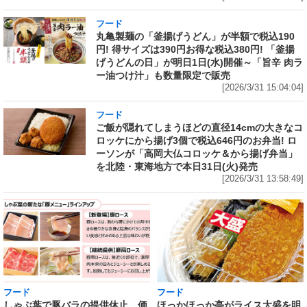
フード
丸亀製麺の「釜揚げうどん」が半額で税込190
円! 得サイズは390円お得な税込380円! 「釜揚
げうどんの日」が明日1日(水)開催～「旨辛 肉ラ
ー油つけ汁」も数量限定で販売
[2026/3/31 15:04:04]
フード
ご飯が隠れてしまうほどの直径14cmの大きなコ
ロッケにから揚げ3個で税込646円のお弁当! ロ
ーソンが「高岡大仏コロッケ＆から揚げ弁当」
を北陸・東海地方で本日31日(火)発売
[2026/3/31 13:58:49]
フード
フード
しゃぶ葉で豚バラの提供休止 価
ほっかほっか亭がライス大盛を明