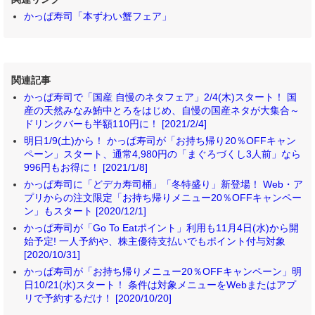
かっぱ寿司「本ずわい蟹フェア」
関連記事
かっぱ寿司で「国産 自慢のネタフェア」2/4(木)スタート！ 国
産の天然みなみ鮪中とろをはじめ、自慢の国産ネタが大集合～
ドリンクバーも半額110円に！ [2021/2/4]
明日1/9(土)から！ かっぱ寿司が「お持ち帰り20％OFFキャン
ペーン」スタート、通常4,980円の「まぐろづくし3人前」なら
996円もお得に！ [2021/1/8]
かっぱ寿司に「どデカ寿司桶」「冬特盛り」新登場！ Web・ア
プリからの注文限定「お持ち帰りメニュー20％OFFキャンペー
ン」もスタート [2020/12/1]
かっぱ寿司が「Go To Eatポイント」利用も11月4日(水)から開
始予定! 一人予約や、株主優待支払いでもポイント付与対象
[2020/10/31]
かっぱ寿司が「お持ち帰りメニュー20％OFFキャンペーン」明
日10/21(水)スタート！ 条件は対象メニューをWebまたはアプ
リで予約するだけ！ [2020/10/20]