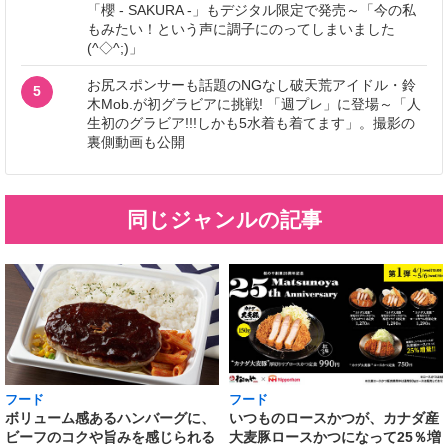
「櫻 - SAKURA -」もデジタル限定で発売～「今の私
もみたい！という声に調子にのってしまいました
(^◇^;)」
お尻スポンサーも話題のNGなし破天荒アイドル・鈴
5
木Mob.が初グラビアに挑戦! 「週プレ」に登場～「人
生初のグラビア!!!しかも5水着も着てます」。撮影の
裏側動画も公開
同じジャンルの記事
フード
フード
いつものロースかつが、カナダ産
ボリューム感あるハンバーグに、
大麦豚ロースかつになって25％増
ビーフのコクや旨みを感じられる