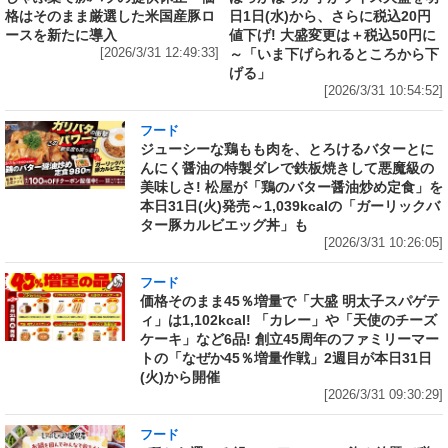
格はそのまま厳選した米国産豚ロ
日1日(水)から、さらに税込20円
ースを新たに導入
値下げ! 大盛変更は＋税込50円に
[2026/3/31 12:49:33]
～「いま下げられるところから下
げる」
[2026/3/31 10:54:52]
フード
ジューシーな鶏もも肉を、とろけるバターとに
んにく醤油の特製ダレで鉄板焼きして悪魔級の
美味しさ! 松屋が「鶏のバター醤油炒め定食」を
本日31日(火)発売～1,039kcalの「ガーリックバ
ター豚カルビエッグ丼」も
[2026/3/31 10:26:05]
フード
価格そのまま45％増量で「大盛 明太子スパゲテ
ィ」は1,102kcal! 「カレー」や「天使のチーズ
ケーキ」など6品! 創立45周年のファミリーマー
トの「なぜか45％増量作戦」2週目が本日31日
(火)から開催
[2026/3/31 09:30:29]
フード