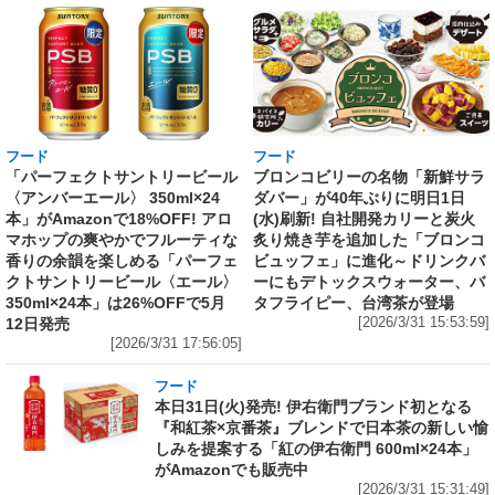
フード
フード
「パーフェクトサントリービール
ブロンコビリーの名物「新鮮サラ
〈アンバーエール〉 350ml×24
ダバー」が40年ぶりに明日1日
本」がAmazonで18%OFF! アロ
(水)刷新! 自社開発カリーと炭火
マホップの爽やかでフルーティな
炙り焼き芋を追加した「ブロンコ
香りの余韻を楽しめる「パーフェ
ビュッフェ」に進化～ドリンクバ
クトサントリービール〈エール〉
ーにもデトックスウォーター、バ
350ml×24本」は26%OFFで5月
タフライピー、台湾茶が登場
12日発売
[2026/3/31 15:53:59]
[2026/3/31 17:56:05]
フード
本日31日(火)発売! 伊右衛門ブランド初となる
『和紅茶×京番茶』ブレンドで日本茶の新しい愉
しみを提案する「紅の伊右衛門 600ml×24本」
がAmazonでも販売中
[2026/3/31 15:31:49]