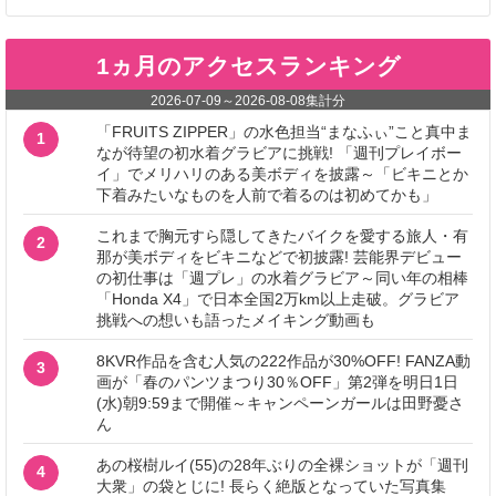
1ヵ月のアクセスランキング
2026-07-09
～
2026-08-08
集計分
「FRUITS ZIPPER」の水色担当“まなふぃ”こと真中ま
1
なが待望の初水着グラビアに挑戦! 「週刊プレイボー
イ」でメリハリのある美ボディを披露～「ビキニとか
下着みたいなものを人前で着るのは初めてかも」
これまで胸元すら隠してきたバイクを愛する旅人・有
2
那が美ボディをビキニなどで初披露! 芸能界デビュー
の初仕事は「週プレ」の水着グラビア～同い年の相棒
「Honda X4」で日本全国2万km以上走破。グラビア
挑戦への想いも語ったメイキング動画も
8KVR作品を含む人気の222作品が30%OFF! FANZA動
3
画が「春のパンツまつり30％OFF」第2弾を明日1日
(水)朝9:59まで開催～キャンペーンガールは田野憂さ
ん
あの桜樹ルイ(55)の28年ぶりの全裸ショットが「週刊
4
大衆」の袋とじに! 長らく絶版となっていた写真集