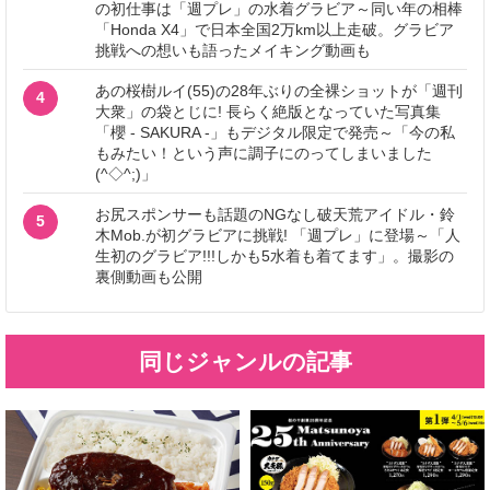
の初仕事は「週プレ」の水着グラビア～同い年の相棒
「Honda X4」で日本全国2万km以上走破。グラビア
挑戦への想いも語ったメイキング動画も
あの桜樹ルイ(55)の28年ぶりの全裸ショットが「週刊
4
大衆」の袋とじに! 長らく絶版となっていた写真集
「櫻 - SAKURA -」もデジタル限定で発売～「今の私
もみたい！という声に調子にのってしまいました
(^◇^;)」
お尻スポンサーも話題のNGなし破天荒アイドル・鈴
5
木Mob.が初グラビアに挑戦! 「週プレ」に登場～「人
生初のグラビア!!!しかも5水着も着てます」。撮影の
裏側動画も公開
同じジャンルの記事