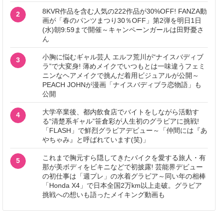
8KVR作品を含む人気の222作品が30%OFF! FANZA動
2
画が「春のパンツまつり30％OFF」第2弾を明日1日
(水)朝9:59まで開催～キャンペーンガールは田野憂さ
ん
小胸に悩むギャル芸人 エルフ荒川が“ナイスバディブ
3
ラ”で大変身! 薄めメイクでいつもとは一味違うフェミ
ニンなヘアメイクで挑んだ着用ビジュアルが公開～
PEACH JOHNが漫画「ナイスバディブラ恋物語」も
公開
大学卒業後、都内飲食店でバイトをしながら活動す
4
る“清楚系ギャル”笹倉彩が人生初のグラビアに挑戦!
「FLASH」で鮮烈グラビアデビュー～「仲間には『あ
やちゃみ』と呼ばれています(笑)」
これまで胸元すら隠してきたバイクを愛する旅人・有
5
那が美ボディをビキニなどで初披露! 芸能界デビュー
の初仕事は「週プレ」の水着グラビア～同い年の相棒
「Honda X4」で日本全国2万km以上走破。グラビア
挑戦への想いも語ったメイキング動画も