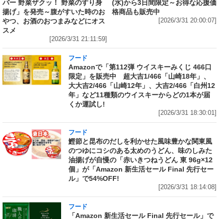
バー 野菜ザクッ！ 野菜のすり身
(水)から3日間限定～お得な応援価
揚げ」を発売～腹がすいた時のお
格商品も販売中
やつ、お酒のおつまみなどにオス
[2026/3/31 20:00:07]
スメ
[2026/3/31 21:11:59]
フード
Amazonで「第112弾 ウイスキーみくじ 466口
限定」を販売中 超大吉1/466「山崎18年」、
大大吉2/466「山崎12年」、大吉2/466「白州12
年」など11種類のウイスキーからどの1本が届
くか運試し!
[2026/3/31 18:30:01]
フード
鰹節と昆布のだしを利かせた風味豊かな関東風
のつゆにコシのある太めのうどん、味のしみた
油揚げが自慢の「赤いきつねうどん 東 96g×12
個」が「Amazon 新生活セール Final 先行セー
ル」で54%OFF!
[2026/3/31 18:14:08]
フード
「Amazon 新生活セール Final 先行セール」で