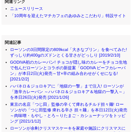
関連リンク
ニュースリリース
「10周年を迎えたマチカフェのあゆみとこだわり」特設サイト
関連記事
ローソンの3日間限定の809kcal「大きなプリン」を食べてみた!
ずっしり約400gのズドンとくる甘さがどっしり [2019/2/10]
GODIVA初のカレーパン! チョコが隠し味のカレーをチョコ生地
で包んだローソンとコラボの新提案「GODIVA ビーフカレーパ
ン」が本日2日(火)発売～甘×辛の組み合わせがくせになる!
[2021/2/2]
ハバネロ＆ジョロキアに「地獄の一撃」まで注入! ローソンが
「激辛カレーパン ～ハバネロ＆ジョロキア＆地獄の一撃入～」
を本日26日(火)発売 [2021/1/26]
東京の名店「つじ田」監修の辛くて痺れるチルド担々麺! ロー
ソンがの「つじ田監修 痺れる辛さ 担々麺」を本日12日(火)発売
～肉味噌・もやし・とろ～りたまご・カシューナッツをトッピ
ング [2021/1/12]
ローソンが余剰クリスマスケーキを家庭や施設にクリスマスに