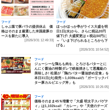
フード
フード
しゃぶ葉で豚バラの提供休止 価
ほっかほっか亭がライス大盛を明
格はそのまま厳選した米国産豚ロ
日1日(水)から、さらに税込20円
ースを新たに導入
値下げ! 大盛変更は＋税込50円に
[2026/3/31 12:49:33]
～「いま下げられるところから下
げる」
[2026/3/31 10:54:52]
フード
ジューシーな鶏もも肉を、とろけるバターとに
んにく醤油の特製ダレで鉄板焼きして悪魔級の
美味しさ! 松屋が「鶏のバター醤油炒め定食」を
本日31日(火)発売～1,039kcalの「ガーリックバ
ター豚カルビエッグ丼」も
[2026/3/31 10:26:05]
フード
価格そのまま45％増量で「大盛 明太子スパゲテ
ィ」は1,102kcal! 「カレー」や「天使のチーズ