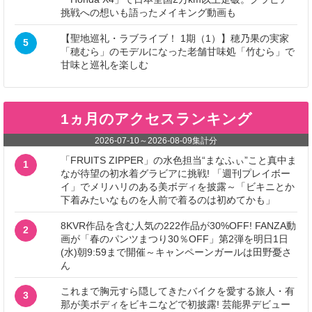
挑戦への想いも語ったメイキング動画も
【聖地巡礼・ラブライブ！ 1期（1）】穂乃果の実家
5
「穂むら」のモデルになった老舗甘味処「竹むら」で
甘味と巡礼を楽しむ
1ヵ月のアクセスランキング
2026-07-10
～
2026-08-09
集計分
「FRUITS ZIPPER」の水色担当“まなふぃ”こと真中ま
1
なが待望の初水着グラビアに挑戦! 「週刊プレイボー
イ」でメリハリのある美ボディを披露～「ビキニとか
下着みたいなものを人前で着るのは初めてかも」
8KVR作品を含む人気の222作品が30%OFF! FANZA動
2
画が「春のパンツまつり30％OFF」第2弾を明日1日
(水)朝9:59まで開催～キャンペーンガールは田野憂さ
ん
これまで胸元すら隠してきたバイクを愛する旅人・有
3
那が美ボディをビキニなどで初披露! 芸能界デビュー