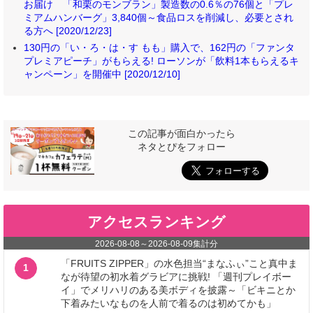
お届け 「和栗のモンブラン」製造数の0.6％の76個と「プレ
ミアムハンバーグ」3,840個～食品ロスを削減し、必要とされ
る方へ [2020/12/23]
130円の「い・ろ・は・す もも」購入で、162円の「ファンタ
プレミアピーチ」がもらえる! ローソンが「飲料1本もらえるキ
ャンペーン」を開催中 [2020/12/10]
この記事が面白かったら
ネタとぴをフォロー
アクセスランキング
2026-08-08
～
2026-08-09
集計分
「FRUITS ZIPPER」の水色担当“まなふぃ”こと真中ま
1
なが待望の初水着グラビアに挑戦! 「週刊プレイボー
イ」でメリハリのある美ボディを披露～「ビキニとか
下着みたいなものを人前で着るのは初めてかも」