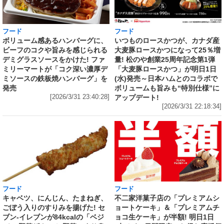
フード
フード
いつものロースかつが、カナダ産
ボリューム感あるハンバーグに、
大麦豚ロースかつになって25％増
ビーフのコクや旨みを感じられる
量! 松のや創業25周年記念第1弾
デミグラスソースをかけた! ファ
「大麦豚ロースかつ」が明日1日
ミリーマートが「コク深い濃厚デ
(水)発売～日本ハムとのコラボで
ミソースの鉄板焼ハンバーグ」を
ボリュームも旨みも“特別仕様”に
発売
アップデート!
[2026/3/31 23:40:28]
[2026/3/31 22:18:34]
フード
フード
キャベツ、にんじん、たまねぎ、
不二家洋菓子店の「プレミアムシ
ごぼう入りのすりみを揚げた! セ
ョートケーキ」＆「プレミアムチ
ブン‐イレブンが84kcalの「ベジ
ョコ生ケーキ」が半額! 明日1日