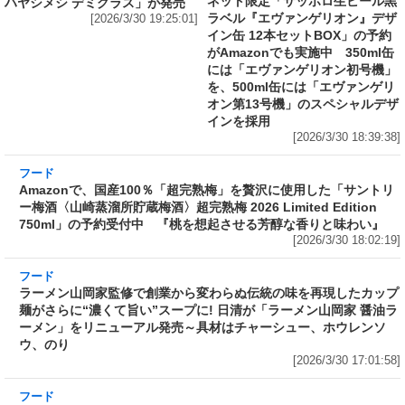
レーメシ 欧風ビーフ」「日清山盛
には「エヴァンゲリオン初号機」
ハヤシメシ デミグラス」が発売
を、500ml缶には「エヴァンゲリ
[2026/3/30 19:25:01]
オン第13号機」のスペシャルデザ
インを採用
[2026/3/30 18:39:38]
フード
Amazonで、国産100％「超完熟梅」を贅沢に使
用した「サントリー梅酒〈山崎蒸溜所貯蔵梅
酒〉超完熟梅 2026 Limited Edition 750ml」の
予約受付中 『桃を想起させる芳醇な香りと味
わい』
[2026/3/30 18:02:19]
フード
ラーメン山岡家監修で創業から変わらぬ伝統の
味を再現したカップ麺がさらに“濃くて旨い”ス
ープに! 日清が「ラーメン山岡家 醤油ラーメ
ン」をリニューアル発売～具材はチャーシュ
ー、ホウレンソウ、のり
[2026/3/30 17:01:58]
フード
売上1本につき1円を熊本城災害復旧に寄付 Amazonで「サッポロ