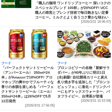
「職人の珈琲 ワンドリップコーヒー 深いコクの
スペシャルブレンド 100杯」が20%OFF! UCC
職人の焙煎とブレンド技術で毎日飽きない定番
コーヒー。ミルクとよく合うコク豊かな味わい
[2026/3/31 18:06:07]
フード
フード
「パーフェクトサントリービール
ブロンコビリーの名物「新鮮サラ
〈アンバーエール〉 350ml×24
ダバー」が40年ぶりに明日1日
本」がAmazonで18%OFF! アロ
(水)刷新! 自社開発カリーと炭火
マホップの爽やかでフルーティな
炙り焼き芋を追加した「ブロンコ
香りの余韻を楽しめる「パーフェ
ビュッフェ」に進化～ドリンクバ
クトサントリービール〈エール〉
ーにもデトックスウォーター、バ
350ml×24本」は26%OFFで5月
タフライピー、台湾茶が登場
12日発売
[2026/3/31 15:53:59]
[2026/3/31 17:56:05]