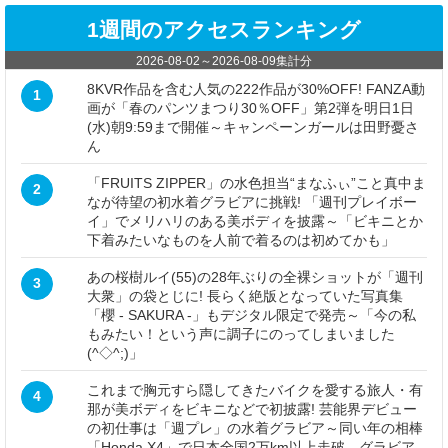
1週間のアクセスランキング
2026-08-02
～
2026-08-09
集計分
8KVR作品を含む人気の222作品が30%OFF! FANZA動
1
画が「春のパンツまつり30％OFF」第2弾を明日1日
(水)朝9:59まで開催～キャンペーンガールは田野憂さ
ん
「FRUITS ZIPPER」の水色担当“まなふぃ”こと真中ま
2
なが待望の初水着グラビアに挑戦! 「週刊プレイボー
イ」でメリハリのある美ボディを披露～「ビキニとか
下着みたいなものを人前で着るのは初めてかも」
あの桜樹ルイ(55)の28年ぶりの全裸ショットが「週刊
3
大衆」の袋とじに! 長らく絶版となっていた写真集
「櫻 - SAKURA -」もデジタル限定で発売～「今の私
もみたい！という声に調子にのってしまいました
(^◇^;)」
これまで胸元すら隠してきたバイクを愛する旅人・有
4
那が美ボディをビキニなどで初披露! 芸能界デビュー
の初仕事は「週プレ」の水着グラビア～同い年の相棒
「Honda X4」で日本全国2万km以上走破。グラビア