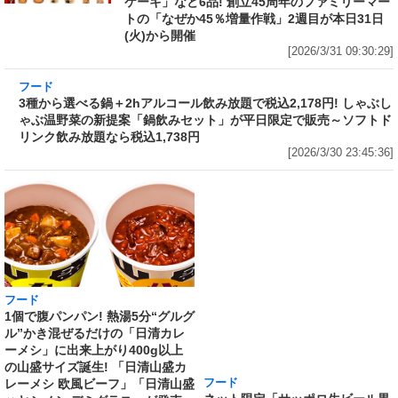
ケーキ」など6品! 創立45周年のファミリーマー
トの「なぜか45％増量作戦」2週目が本日31日
(火)から開催
[2026/3/31 09:30:29]
フード
3種から選べる鍋＋2hアルコール飲み放題で税
込2,178円! しゃぶしゃぶ温野菜の新提案「鍋飲
みセット」が平日限定で販売～ソフトドリンク
飲み放題なら税込1,738円
[2026/3/30 23:45:36]
フード
フード
1個で腹パンパン! 熱湯5分“グルグ
ネット限定「サッポロ生ビール黒
ル”かき混ぜるだけの「日清カレ
ラベル『エヴァンゲリオン』デザ
ーメシ」に出来上がり400g以上
イン缶 12本セットBOX」の予約
の山盛サイズ誕生! 「日清山盛カ
がAmazonでも実施中 350ml缶