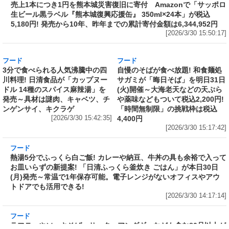
生ビール黒ラベル『熊本城復興応援缶』 350ml×24本」が税込
5,180円! 発売から10年、昨年までの累計寄付金額は6,344,952円
[2026/3/30 15:50:17]
フード
3分で食べられる人気沸騰中の四
川料理! 日清食品が「カップヌー
ドル 14種のスパイス麻辣湯」を
発売～具材は謎肉、キャベツ、チ
ンゲンサイ、キクラゲ
フード
自慢のそばが食べ放題! 和食麺処
[2026/3/30 15:42:35]
サガミが「晦日そば」を明日31日
(火)開催～大海老天などの天ぷら
や薬味などもついて税込2,200円!
「時間無制限」の挑戦枠は税込
4,400円
[2026/3/30 15:17:42]