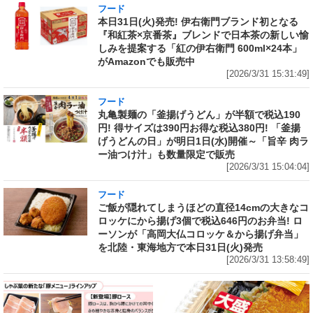
フード
本日31日(火)発売! 伊右衛門ブランド初となる
『和紅茶×京番茶』ブレンドで日本茶の新しい愉
しみを提案する「紅の伊右衛門 600ml×24本」
がAmazonでも販売中
[2026/3/31 15:31:49]
フード
丸亀製麺の「釜揚げうどん」が半額で税込190
円! 得サイズは390円お得な税込380円! 「釜揚
げうどんの日」が明日1日(水)開催～「旨辛 肉ラ
ー油つけ汁」も数量限定で販売
[2026/3/31 15:04:04]
フード
ご飯が隠れてしまうほどの直径14cmの大きなコ
ロッケにから揚げ3個で税込646円のお弁当! ロ
ーソンが「高岡大仏コロッケ＆から揚げ弁当」
を北陸・東海地方で本日31日(火)発売
[2026/3/31 13:58:49]