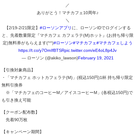
／
ありがとう！マチカフェ10周年♪
＼
【2/19-2/21限定】
#ローソンアプリ
に、ローソンIDでログインする
と、先着数量限定『マチカフェ カフェラテ(M)ホット』(お持ち帰り限
定)無料券がもらえます(^^)
#ローソン
#マチカフェ
#マチカフェしよう
https://t.co/y7OmIfBTSR
pic.twitter.com/eE4oL8p4Jv
— ローソン (@akiko_lawson)
February 19, 2021
【引換対象商品】
・「マチカフェ ホットカフェラテ(M)」(税込150円)1杯 持ち帰り限定
無料引換券
※「マチカフェのコーヒーM／アイスコーヒーM」(各税込150円)で
も引き換え可能
【クーポン配布数】
先着90万枚
【キャンペーン期間】