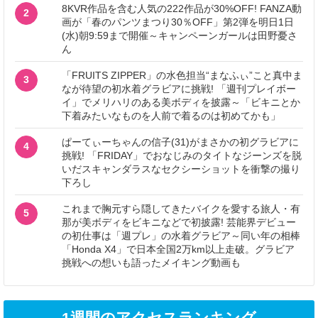
8KVR作品を含む人気の222作品が30%OFF! FANZA動
2
画が「春のパンツまつり30％OFF」第2弾を明日1日
(水)朝9:59まで開催～キャンペーンガールは田野憂さ
ん
「FRUITS ZIPPER」の水色担当“まなふぃ”こと真中ま
3
なが待望の初水着グラビアに挑戦! 「週刊プレイボー
イ」でメリハリのある美ボディを披露～「ビキニとか
下着みたいなものを人前で着るのは初めてかも」
ぱーてぃーちゃんの信子(31)がまさかの初グラビアに
4
挑戦! 「FRIDAY」でおなじみのタイトなジーンズを脱
いだスキャンダラスなセクシーショットを衝撃の撮り
下ろし
これまで胸元すら隠してきたバイクを愛する旅人・有
5
那が美ボディをビキニなどで初披露! 芸能界デビュー
の初仕事は「週プレ」の水着グラビア～同い年の相棒
「Honda X4」で日本全国2万km以上走破。グラビア
挑戦への想いも語ったメイキング動画も
1週間のアクセスランキング