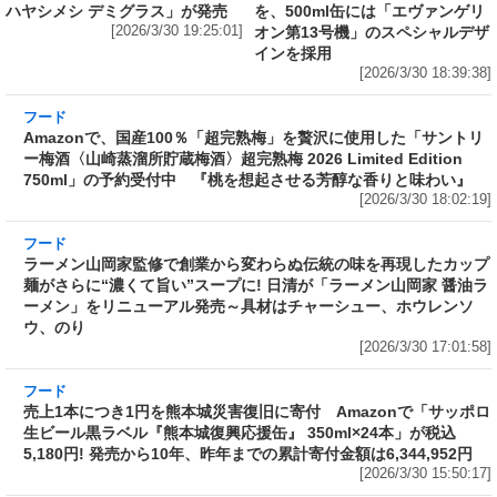
ハヤシメシ デミグラス」が発売
を、500ml缶には「エヴァンゲリ
[2026/3/30 19:25:01]
オン第13号機」のスペシャルデザ
インを採用
[2026/3/30 18:39:38]
フード
Amazonで、国産100％「超完熟梅」を贅沢に使
用した「サントリー梅酒〈山崎蒸溜所貯蔵梅
酒〉超完熟梅 2026 Limited Edition 750ml」の
予約受付中 『桃を想起させる芳醇な香りと味
わい』
[2026/3/30 18:02:19]
フード
ラーメン山岡家監修で創業から変わらぬ伝統の
味を再現したカップ麺がさらに“濃くて旨い”ス
ープに! 日清が「ラーメン山岡家 醤油ラーメ
ン」をリニューアル発売～具材はチャーシュ
ー、ホウレンソウ、のり
[2026/3/30 17:01:58]
フード
売上1本につき1円を熊本城災害復旧に寄付
Amazonで「サッポロ生ビール黒ラベル『熊本