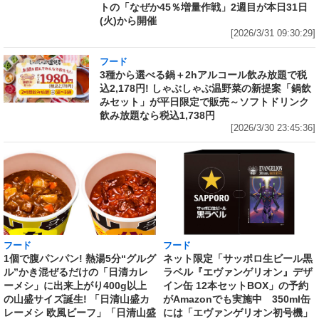
トの「なぜか45％増量作戦」2週目が本日31日
(火)から開催
[2026/3/31 09:30:29]
フード
3種から選べる鍋＋2hアルコール飲み放題で税
込2,178円! しゃぶしゃぶ温野菜の新提案「鍋飲
みセット」が平日限定で販売～ソフトドリンク
飲み放題なら税込1,738円
[2026/3/30 23:45:36]
フード
フード
1個で腹パンパン! 熱湯5分“グルグ
ネット限定「サッポロ生ビール黒
ル”かき混ぜるだけの「日清カレ
ラベル『エヴァンゲリオン』デザ
ーメシ」に出来上がり400g以上
イン缶 12本セットBOX」の予約
の山盛サイズ誕生! 「日清山盛カ
がAmazonでも実施中 350ml缶
レーメシ 欧風ビーフ」「日清山盛
には「エヴァンゲリオン初号機」