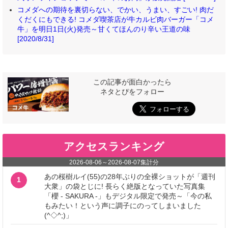
コメダへの期待を裏切らない、でかい、うまい、すごい! 肉だ
くだくにもできる! コメダ喫茶店が牛カルビ肉バーガー「コメ
牛」を明日1日(火)発売～甘くてほんのり辛い王道の味
[2020/8/31]
この記事が面白かったら
ネタとぴをフォロー
アクセスランキング
2026-08-06
～
2026-08-07
集計分
あの桜樹ルイ(55)の28年ぶりの全裸ショットが「週刊
1
大衆」の袋とじに! 長らく絶版となっていた写真集
「櫻 - SAKURA -」もデジタル限定で発売～「今の私
もみたい！という声に調子にのってしまいました
(^◇^;)」