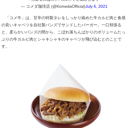
— コメダ珈琲店 (@KomedaOfficial)
July 6, 2021
「コメ牛」は、甘辛の特製タレをしっかり絡めた牛カルビ肉と食感
の良いキャベツを自社製バンズでサンドしたバーガー。一口頬張る
と、柔らかいバンズの間から、こぼれ落ちんばかりのボリュームたっ
ぷりの牛カルビ肉とシャキシャキのキャベツが飛び込むとのことで
す。