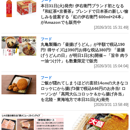
フード
本日31日(火)発売! 伊右衛門ブランド初となる
『和紅茶×京番茶』ブレンドで日本茶の新しい愉
しみを提案する「紅の伊右衛門 600ml×24本」
がAmazonでも販売中
[2026/3/31 15:31:49]
フード
丸亀製麺の「釜揚げうどん」が半額で税込190
円! 得サイズは390円お得な税込380円! 「釜揚
げうどんの日」が明日1日(水)開催～「旨辛 肉ラ
ー油つけ汁」も数量限定で販売
[2026/3/31 15:04:04]
フード
ご飯が隠れてしまうほどの直径14cmの大きなコ
ロッケにから揚げ3個で税込646円のお弁当! ロ
ーソンが「高岡大仏コロッケ＆から揚げ弁当」
を北陸・東海地方で本日31日(火)発売
[2026/3/31 13:58:49]