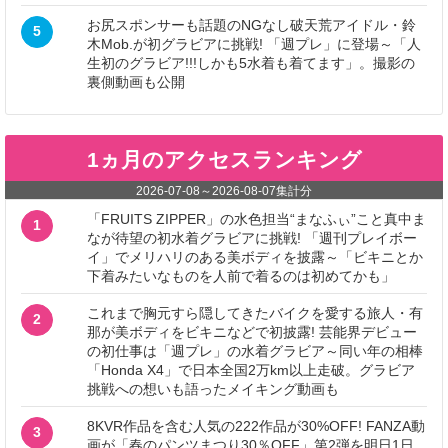
お尻スポンサーも話題のNGなし破天荒アイドル・鈴
5
木Mob.が初グラビアに挑戦! 「週プレ」に登場～「人
生初のグラビア!!!しかも5水着も着てます」。撮影の
裏側動画も公開
1ヵ月のアクセスランキング
2026-07-08
～
2026-08-07
集計分
「FRUITS ZIPPER」の水色担当“まなふぃ”こと真中ま
1
なが待望の初水着グラビアに挑戦! 「週刊プレイボー
イ」でメリハリのある美ボディを披露～「ビキニとか
下着みたいなものを人前で着るのは初めてかも」
これまで胸元すら隠してきたバイクを愛する旅人・有
2
那が美ボディをビキニなどで初披露! 芸能界デビュー
の初仕事は「週プレ」の水着グラビア～同い年の相棒
「Honda X4」で日本全国2万km以上走破。グラビア
挑戦への想いも語ったメイキング動画も
8KVR作品を含む人気の222作品が30%OFF! FANZA動
3
画が「春のパンツまつり30％OFF」第2弾を明日1日