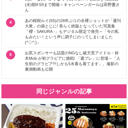
(水)朝9:59まで開催～キャンペーンガールは田野憂さ
ん
あの桜樹ルイ(55)の28年ぶりの全裸ショットが「週刊
4
大衆」の袋とじに! 長らく絶版となっていた写真集
「櫻 - SAKURA -」もデジタル限定で発売～「今の私
もみたい！という声に調子にのってしまいました
(^◇^;)」
お尻スポンサーも話題のNGなし破天荒アイドル・鈴
5
木Mob.が初グラビアに挑戦! 「週プレ」に登場～「人
生初のグラビア!!!しかも5水着も着てます」。撮影の
裏側動画も公開
同じジャンルの記事