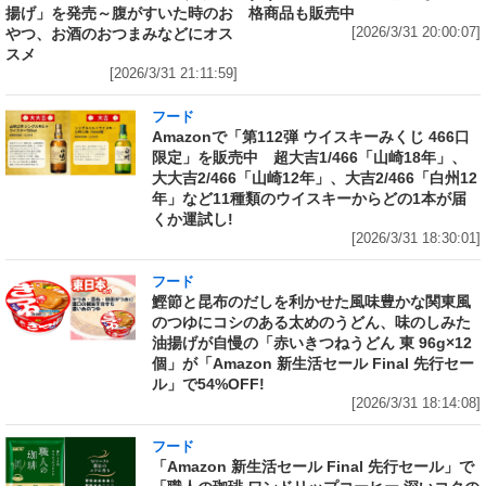
揚げ」を発売～腹がすいた時のお
格商品も販売中
やつ、お酒のおつまみなどにオス
[2026/3/31 20:00:07]
スメ
[2026/3/31 21:11:59]
フード
Amazonで「第112弾 ウイスキーみくじ 466口
限定」を販売中 超大吉1/466「山崎18年」、
大大吉2/466「山崎12年」、大吉2/466「白州12
年」など11種類のウイスキーからどの1本が届
くか運試し!
[2026/3/31 18:30:01]
フード
鰹節と昆布のだしを利かせた風味豊かな関東風
のつゆにコシのある太めのうどん、味のしみた
油揚げが自慢の「赤いきつねうどん 東 96g×12
個」が「Amazon 新生活セール Final 先行セー
ル」で54%OFF!
[2026/3/31 18:14:08]
フード
「Amazon 新生活セール Final 先行セール」で