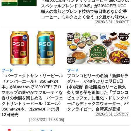
「職人の珈琲 ワンドリップコーヒー 深いコクの
スペシャルブレンド 100杯」が20%OFF! UCC
職人の焙煎とブレンド技術で毎日飽きない定番
コーヒー。ミルクとよく合うコク豊かな味わい
[2026/3/31 18:06:07]
フード
フード
「パーフェクトサントリービール
ブロンコビリーの名物「新鮮サラ
〈アンバーエール〉 350ml×24
ダバー」が40年ぶりに明日1日
本」がAmazonで18%OFF! アロ
(水)刷新! 自社開発カリーと炭火
マホップの爽やかでフルーティな
炙り焼き芋を追加した「ブロンコ
香りの余韻を楽しめる「パーフェ
ビュッフェ」に進化～ドリンクバ
クトサントリービール〈エール〉
ーにもデトックスウォーター、バ
350ml×24本」は26%OFFで5月
タフライピー、台湾茶が登場
12日発売
[2026/3/31 15:53:59]
[2026/3/31 17:56:05]