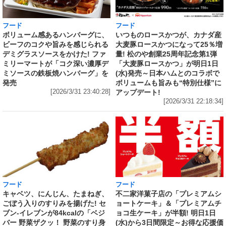
フード
フード
いつものロースかつが、カナダ産
ボリューム感あるハンバーグに、
大麦豚ロースかつになって25％増
ビーフのコクや旨みを感じられる
量! 松のや創業25周年記念第1弾
デミグラスソースをかけた! ファ
「大麦豚ロースかつ」が明日1日
ミリーマートが「コク深い濃厚デ
(水)発売～日本ハムとのコラボで
ミソースの鉄板焼ハンバーグ」を
ボリュームも旨みも“特別仕様”に
発売
アップデート!
[2026/3/31 23:40:28]
[2026/3/31 22:18:34]
フード
フード
キャベツ、にんじん、たまねぎ、
不二家洋菓子店の「プレミアムシ
ごぼう入りのすりみを揚げた! セ
ョートケーキ」＆「プレミアムチ
ブン‐イレブンが84kcalの「ベジ
ョコ生ケーキ」が半額! 明日1日
バー 野菜ザクッ！ 野菜のすり身
(水)から3日間限定～お得な応援価