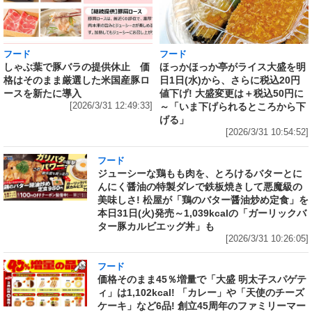
フード
フード
しゃぶ葉で豚バラの提供休止 価
ほっかほっか亭がライス大盛を明
格はそのまま厳選した米国産豚ロ
日1日(水)から、さらに税込20円
ースを新たに導入
値下げ! 大盛変更は＋税込50円に
[2026/3/31 12:49:33]
～「いま下げられるところから下
げる」
[2026/3/31 10:54:52]
フード
ジューシーな鶏もも肉を、とろけるバターとに
んにく醤油の特製ダレで鉄板焼きして悪魔級の
美味しさ! 松屋が「鶏のバター醤油炒め定食」を
本日31日(火)発売～1,039kcalの「ガーリックバ
ター豚カルビエッグ丼」も
[2026/3/31 10:26:05]
フード
価格そのまま45％増量で「大盛 明太子スパゲテ
ィ」は1,102kcal! 「カレー」や「天使のチーズ
ケーキ」など6品! 創立45周年のファミリーマー