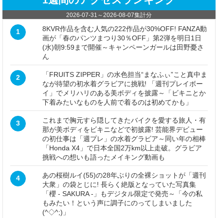
2026-07-31
～
2026-08-07
集計分
8KVR作品を含む人気の222作品が30%OFF! FANZA動
1
画が「春のパンツまつり30％OFF」第2弾を明日1日
(水)朝9:59まで開催～キャンペーンガールは田野憂さ
ん
「FRUITS ZIPPER」の水色担当“まなふぃ”こと真中ま
2
なが待望の初水着グラビアに挑戦! 「週刊プレイボー
イ」でメリハリのある美ボディを披露～「ビキニとか
下着みたいなものを人前で着るのは初めてかも」
これまで胸元すら隠してきたバイクを愛する旅人・有
3
那が美ボディをビキニなどで初披露! 芸能界デビュー
の初仕事は「週プレ」の水着グラビア～同い年の相棒
「Honda X4」で日本全国2万km以上走破。グラビア
挑戦への想いも語ったメイキング動画も
あの桜樹ルイ(55)の28年ぶりの全裸ショットが「週刊
4
大衆」の袋とじに! 長らく絶版となっていた写真集
「櫻 - SAKURA -」もデジタル限定で発売～「今の私
もみたい！という声に調子にのってしまいました
(^◇^;)」