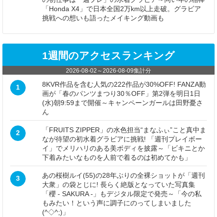
「Honda X4」で日本全国2万km以上走破。グラビア
挑戦への想いも語ったメイキング動画も
1週間のアクセスランキング
2026-08-02
～
2026-08-09
集計分
8KVR作品を含む人気の222作品が30%OFF! FANZA動
1
画が「春のパンツまつり30％OFF」第2弾を明日1日
(水)朝9:59まで開催～キャンペーンガールは田野憂さ
ん
「FRUITS ZIPPER」の水色担当“まなふぃ”こと真中ま
2
なが待望の初水着グラビアに挑戦! 「週刊プレイボー
イ」でメリハリのある美ボディを披露～「ビキニとか
下着みたいなものを人前で着るのは初めてかも」
あの桜樹ルイ(55)の28年ぶりの全裸ショットが「週刊
3
大衆」の袋とじに! 長らく絶版となっていた写真集
「櫻 - SAKURA -」もデジタル限定で発売～「今の私
もみたい！という声に調子にのってしまいました
(^◇^;)」