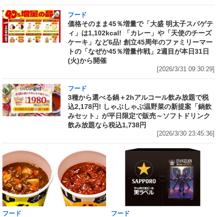
フード
価格そのまま45％増量で「大盛 明太子スパゲテ
ィ」は1,102kcal! 「カレー」や「天使のチーズ
ケーキ」など6品! 創立45周年のファミリーマー
トの「なぜか45％増量作戦」2週目が本日31日
(火)から開催
[2026/3/31 09:30:29]
フード
3種から選べる鍋＋2hアルコール飲み放題で税
込2,178円! しゃぶしゃぶ温野菜の新提案「鍋飲
みセット」が平日限定で販売～ソフトドリンク
飲み放題なら税込1,738円
[2026/3/30 23:45:36]
フード
フード