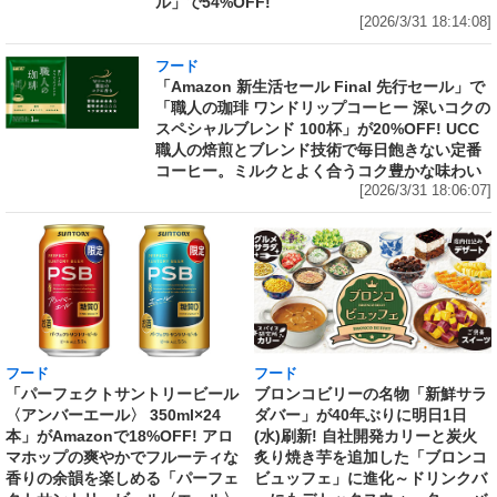
ル」で54%OFF!
[2026/3/31 18:14:08]
フード
「Amazon 新生活セール Final 先行セール」で
「職人の珈琲 ワンドリップコーヒー 深いコクの
スペシャルブレンド 100杯」が20%OFF! UCC
職人の焙煎とブレンド技術で毎日飽きない定番
コーヒー。ミルクとよく合うコク豊かな味わい
[2026/3/31 18:06:07]
フード
フード
「パーフェクトサントリービール
ブロンコビリーの名物「新鮮サラ
〈アンバーエール〉 350ml×24
ダバー」が40年ぶりに明日1日
本」がAmazonで18%OFF! アロ
(水)刷新! 自社開発カリーと炭火
マホップの爽やかでフルーティな
炙り焼き芋を追加した「ブロンコ
香りの余韻を楽しめる「パーフェ
ビュッフェ」に進化～ドリンクバ