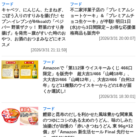
フード
フード
キャベツ、にんじん、たまねぎ、
不二家洋菓子店の「プレミアムシ
ごぼう入りのすりみを揚げた! セ
ョートケーキ」＆「プレミアムチ
ブン‐イレブンが84kcalの「ベジ
ョコ生ケーキ」が半額! 明日1日
バー 野菜ザクッ！ 野菜のすり身
(水)から3日間限定～お得な応援価
揚げ」を発売～腹がすいた時のお
格商品も販売中
やつ、お酒のおつまみなどにオス
[2026/3/31 20:00:07]
スメ
[2026/3/31 21:11:59]
フード
Amazonで「第112弾 ウイスキーみくじ 466口
限定」を販売中 超大吉1/466「山崎18年」、
大大吉2/466「山崎12年」、大吉2/466「白州12
年」など11種類のウイスキーからどの1本が届
くか運試し!
[2026/3/31 18:30:01]
フード
鰹節と昆布のだしを利かせた風味豊かな関東風
のつゆにコシのある太めのうどん、味のしみた
油揚げが自慢の「赤いきつねうどん 東 96g×12
個」が「Amazon 新生活セール Final 先行セー