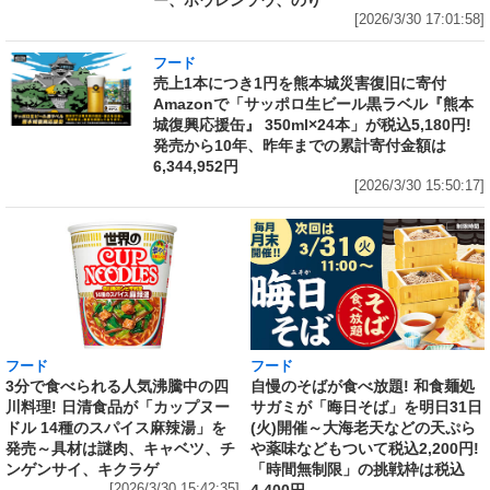
ー、ホウレンソウ、のり
[2026/3/30 17:01:58]
フード
売上1本につき1円を熊本城災害復旧に寄付
Amazonで「サッポロ生ビール黒ラベル『熊本
城復興応援缶』 350ml×24本」が税込5,180円!
発売から10年、昨年までの累計寄付金額は
6,344,952円
[2026/3/30 15:50:17]
フード
フード
3分で食べられる人気沸騰中の四
自慢のそばが食べ放題! 和食麺処
川料理! 日清食品が「カップヌー
サガミが「晦日そば」を明日31日
ドル 14種のスパイス麻辣湯」を
(火)開催～大海老天などの天ぷら
発売～具材は謎肉、キャベツ、チ
や薬味などもついて税込2,200円!
ンゲンサイ、キクラゲ
「時間無制限」の挑戦枠は税込
[2026/3/30 15:42:35]