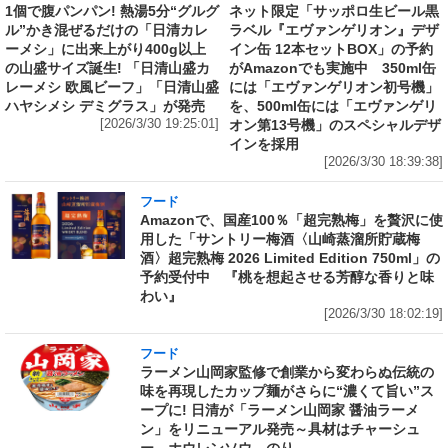
1個で腹パンパン! 熱湯5分“グルグ
ネット限定「サッポロ生ビール黒
ル”かき混ぜるだけの「日清カレ
ラベル『エヴァンゲリオン』デザ
ーメシ」に出来上がり400g以上
イン缶 12本セットBOX」の予約
の山盛サイズ誕生! 「日清山盛カ
がAmazonでも実施中 350ml缶
レーメシ 欧風ビーフ」「日清山盛
には「エヴァンゲリオン初号機」
ハヤシメシ デミグラス」が発売
を、500ml缶には「エヴァンゲリ
[2026/3/30 19:25:01]
オン第13号機」のスペシャルデザ
インを採用
[2026/3/30 18:39:38]
フード
Amazonで、国産100％「超完熟梅」を贅沢に使
用した「サントリー梅酒〈山崎蒸溜所貯蔵梅
酒〉超完熟梅 2026 Limited Edition 750ml」の
予約受付中 『桃を想起させる芳醇な香りと味
わい』
[2026/3/30 18:02:19]
フード
ラーメン山岡家監修で創業から変わらぬ伝統の
味を再現したカップ麺がさらに“濃くて旨い”ス
ープに! 日清が「ラーメン山岡家 醤油ラーメ
ン」をリニューアル発売～具材はチャーシュ