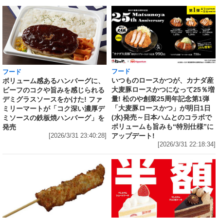
フード
フード
いつものロースかつが、カナダ産
ボリューム感あるハンバーグに、
大麦豚ロースかつになって25％増
ビーフのコクや旨みを感じられる
量! 松のや創業25周年記念第1弾
デミグラスソースをかけた! ファ
「大麦豚ロースかつ」が明日1日
ミリーマートが「コク深い濃厚デ
(水)発売～日本ハムとのコラボで
ミソースの鉄板焼ハンバーグ」を
ボリュームも旨みも“特別仕様”に
発売
アップデート!
[2026/3/31 23:40:28]
[2026/3/31 22:18:34]