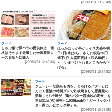
[2026/3/31 13:58:49]
フード
フード
しゃぶ葉で豚バラの提供休止 価
ほっかほっか亭がライス大盛を明
格はそのまま厳選した米国産豚ロ
日1日(水)から、さらに税込20円
ースを新たに導入
値下げ! 大盛変更は＋税込50円に
[2026/3/31 12:49:33]
～「いま下げられるところから下
げる」
[2026/3/31 10:54:52]
フード
ジューシーな鶏もも肉を、とろけるバターとに
んにく醤油の特製ダレで鉄板焼きして悪魔級の
美味しさ! 松屋が「鶏のバター醤油炒め定食」を
本日31日(火)発売～1,039kcalの「ガーリックバ
ター豚カルビエッグ丼」も
[2026/3/31 10:26:05]