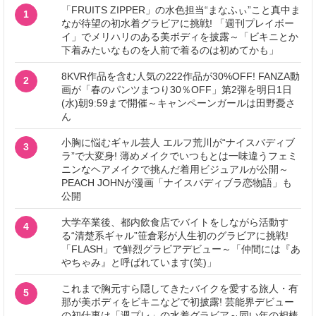
「FRUITS ZIPPER」の水色担当“まなふぃ”こと真中ま
1
なが待望の初水着グラビアに挑戦! 「週刊プレイボー
イ」でメリハリのある美ボディを披露～「ビキニとか
下着みたいなものを人前で着るのは初めてかも」
8KVR作品を含む人気の222作品が30%OFF! FANZA動
2
画が「春のパンツまつり30％OFF」第2弾を明日1日
(水)朝9:59まで開催～キャンペーンガールは田野憂さ
ん
小胸に悩むギャル芸人 エルフ荒川が“ナイスバディブ
3
ラ”で大変身! 薄めメイクでいつもとは一味違うフェミ
ニンなヘアメイクで挑んだ着用ビジュアルが公開～
PEACH JOHNが漫画「ナイスバディブラ恋物語」も
公開
大学卒業後、都内飲食店でバイトをしながら活動す
4
る“清楚系ギャル”笹倉彩が人生初のグラビアに挑戦!
「FLASH」で鮮烈グラビアデビュー～「仲間には『あ
やちゃみ』と呼ばれています(笑)」
これまで胸元すら隠してきたバイクを愛する旅人・有
5
那が美ボディをビキニなどで初披露! 芸能界デビュー
の初仕事は「週プレ」の水着グラビア～同い年の相棒