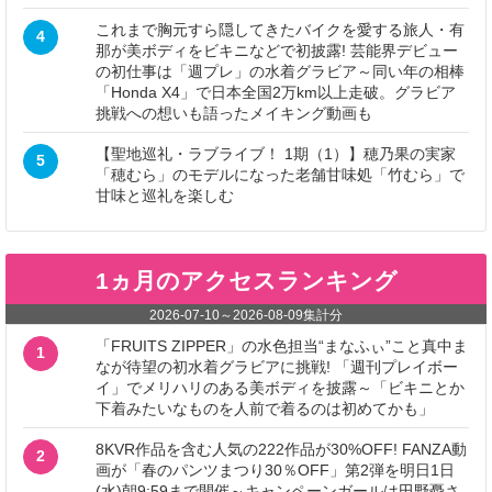
これまで胸元すら隠してきたバイクを愛する旅人・有
4
那が美ボディをビキニなどで初披露! 芸能界デビュー
の初仕事は「週プレ」の水着グラビア～同い年の相棒
「Honda X4」で日本全国2万km以上走破。グラビア
挑戦への想いも語ったメイキング動画も
【聖地巡礼・ラブライブ！ 1期（1）】穂乃果の実家
5
「穂むら」のモデルになった老舗甘味処「竹むら」で
甘味と巡礼を楽しむ
1ヵ月のアクセスランキング
2026-07-10
～
2026-08-09
集計分
「FRUITS ZIPPER」の水色担当“まなふぃ”こと真中ま
1
なが待望の初水着グラビアに挑戦! 「週刊プレイボー
イ」でメリハリのある美ボディを披露～「ビキニとか
下着みたいなものを人前で着るのは初めてかも」
8KVR作品を含む人気の222作品が30%OFF! FANZA動
2
画が「春のパンツまつり30％OFF」第2弾を明日1日
(水)朝9:59まで開催～キャンペーンガールは田野憂さ