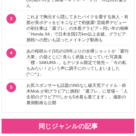
ん
これまで胸元すら隠してきたバイクを愛する旅人・有
3
那が美ボディをビキニなどで初披露! 芸能界デビュー
の初仕事は「週プレ」の水着グラビア～同い年の相棒
「Honda X4」で日本全国2万km以上走破。グラビア
挑戦への想いも語ったメイキング動画も
あの桜樹ルイ(55)の28年ぶりの全裸ショットが「週刊
4
大衆」の袋とじに! 長らく絶版となっていた写真集
「櫻 - SAKURA -」もデジタル限定で発売～「今の私
もみたい！という声に調子にのってしまいました
(^◇^;)」
お尻スポンサーも話題のNGなし破天荒アイドル・鈴
5
木Mob.が初グラビアに挑戦! 「週プレ」に登場～「人
生初のグラビア!!!しかも5水着も着てます」。撮影の
裏側動画も公開
同じジャンルの記事