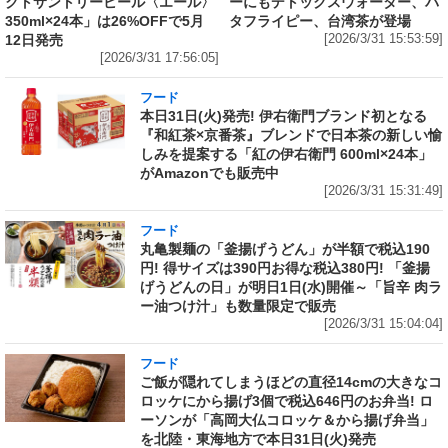
クトサントリービール〈エール〉
ーにもデトックスウォーター、バ
350ml×24本」は26%OFFで5月
タフライピー、台湾茶が登場
12日発売
[2026/3/31 15:53:59]
[2026/3/31 17:56:05]
フード
本日31日(火)発売! 伊右衛門ブランド初となる
『和紅茶×京番茶』ブレンドで日本茶の新しい愉
しみを提案する「紅の伊右衛門 600ml×24本」
がAmazonでも販売中
[2026/3/31 15:31:49]
フード
丸亀製麺の「釜揚げうどん」が半額で税込190
円! 得サイズは390円お得な税込380円! 「釜揚
げうどんの日」が明日1日(水)開催～「旨辛 肉ラ
ー油つけ汁」も数量限定で販売
[2026/3/31 15:04:04]
フード
ご飯が隠れてしまうほどの直径14cmの大きなコ
ロッケにから揚げ3個で税込646円のお弁当! ロ
ーソンが「高岡大仏コロッケ＆から揚げ弁当」
を北陸・東海地方で本日31日(火)発売