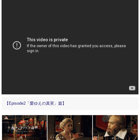
【Episode2「愛ゆえの真実」篇】