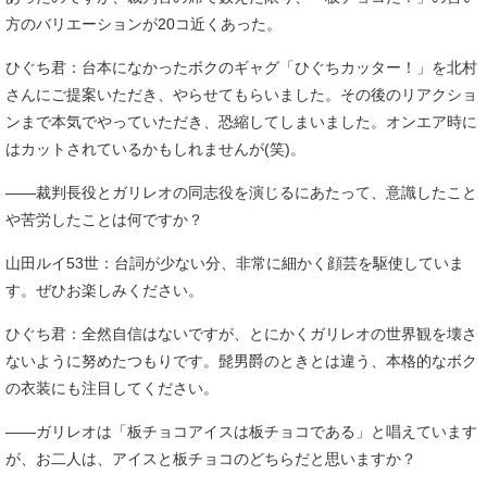
方のバリエーションが20コ近くあった。
ひぐち君：台本になかったボクのギャグ「ひぐちカッター！」を北村
さんにご提案いただき、やらせてもらいました。その後のリアクショ
ンまで本気でやっていただき、恐縮してしまいました。オンエア時に
はカットされているかもしれませんが(笑)。
――裁判長役とガリレオの同志役を演じるにあたって、意識したこと
や苦労したことは何ですか？
山田ルイ53世：台詞が少ない分、非常に細かく顔芸を駆使していま
す。ぜひお楽しみください。
ひぐち君：全然自信はないですが、とにかくガリレオの世界観を壊さ
ないように努めたつもりです。髭男爵のときとは違う、本格的なボク
の衣装にも注目してください。
――ガリレオは「板チョコアイスは板チョコである」と唱えています
が、お二人は、アイスと板チョコのどちらだと思いますか？