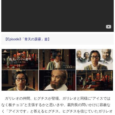
【Episode3「青天の霹靂」篇】
ガリレオの仲間、ヒグチスが登場。ガリレオと同様に“アイスでは
なく板チョコ”と主張するかと思いきや、裁判長の問いかけに容赦な
く「アイスです」と答えるヒグチス。ヒグチスを信じていたガリレオ