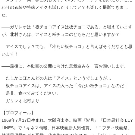
わりの衣装や特殊メイクも試したりしてとても楽しく撮影できまし
た。
――ガリレオは「板チョコアイスは板チョコである」と唱えています
が、北村さんは、アイスと板チョコのどちらだと思いますか？
アイスでしょ？でも、「冷たい板チョコ」と言えばそうだなとも思
います！
――最後に、本動画の公開に向けた意気込みを一言お願いします。
たしかにほとんどの人は「アイス」というでしょうが…
板チョコアイスは、アイスの入った「冷たい板チョコ」なのだ！
是非、食べてみてください。
ガリレオ北村より
【プロフィール】
1969年7月17日生まれ、大阪府出身。映画『皆月』『日本黒社会 LEY
LINES』で「キネマ旬報」日本映画新人男優賞、「ニフティ映画祭」