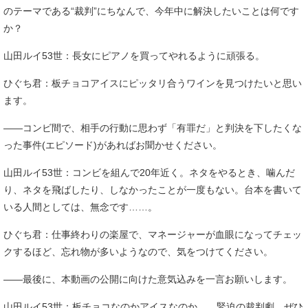
のテーマである“裁判”にちなんで、今年中に解決したいことは何です
か？
山田ルイ53世：長女にピアノを買ってやれるように頑張る。
ひぐち君：板チョコアイスにピッタリ合うワインを見つけたいと思い
ます。
――コンビ間で、相手の行動に思わず「有罪だ」と判決を下したくな
った事件(エピソード)があればお聞かせください。
山田ルイ53世：コンビを組んで20年近く。ネタをやるとき、噛んだ
り、ネタを飛ばしたり、しなかったことが一度もない。台本を書いて
いる人間としては、無念です……。
ひぐち君：仕事終わりの楽屋で、マネージャーが血眼になってチェッ
クするほど、忘れ物が多いようなので、気をつけてください。
――最後に、本動画の公開に向けた意気込みを一言お願いします。
山田ルイ53世：板チョコなのかアイスなのか……緊迫の裁判劇、ぜひ