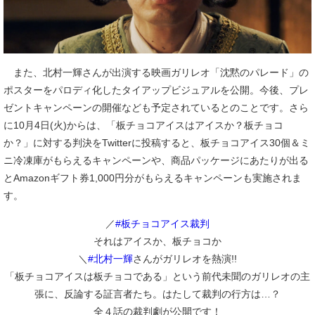
また、北村一輝さんが出演する映画ガリレオ「沈黙のパレード」の
ポスターをパロディ化したタイアップビジュアルを公開。今後、プレ
ゼントキャンペーンの開催なども予定されているとのことです。さら
に10月4日(火)からは、「板チョコアイスはアイスか？板チョコ
か？」に対する判決をTwitterに投稿すると、板チョコアイス30個＆ミ
ニ冷凍庫がもらえるキャンペーンや、商品パッケージにあたりが出る
とAmazonギフト券1,000円分がもらえるキャンペーンも実施されま
す。
／
#板チョコアイス裁判
それはアイスか、板チョコか
＼
#北村一輝
さんがガリレオを熱演!!
「板チョコアイスは板チョコである」という前代未聞のガリレオの主
張に、反論する証言者たち。はたして裁判の行方は…？
全４話の裁判劇が公開です！