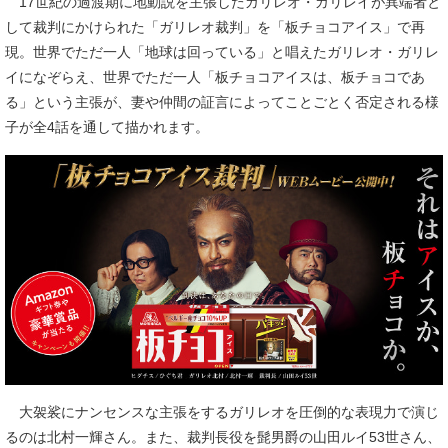
17世紀の過渡期に地動説を主張したガリレオ・ガリレイが異端者と
して裁判にかけられた「ガリレオ裁判」を「板チョコアイス」で再
現。世界でただ一人「地球は回っている」と唱えたガリレオ・ガリレ
イになぞらえ、世界でただ一人「板チョコアイスは、板チョコであ
る」という主張が、妻や仲間の証言によってことごとく否定される様
子が全4話を通して描かれます。
大袈裟にナンセンスな主張をするガリレオを圧倒的な表現力で演じ
るのは北村一輝さん。また、裁判長役を髭男爵の山田ルイ53世さん、