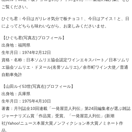
ご覧ください。
ひぐち君：今日はガリレオ気分で板チョコ！、今日はアイス！と、日
によってどちらも味わいながら、お楽しみくださいませ。
【ひぐち君(写真左)プロフィール】
出身地：福岡県
生年月日：1974年2月12日
資格・名称：日本ソムリエ協会認定ワインエキスパート／日本ソムリ
エ協会ソムリエ・ドヌール(名誉ソムリエ)／余市町ワイン大使／普通
自動車免許
【山田ルイ53世(写真右)プロフィール】
出身地：兵庫県
生年月日：1975年4月10日
著書：月刊誌全10回連載「一発屋芸人列伝」第24回編集者が選ぶ雑誌
ジャーナリズム賞「作品賞」受賞。「一発屋芸人列伝」(新潮
社)Yahoo!ニュース本屋大賞ノンフィクション本大賞ノミネート作
品。