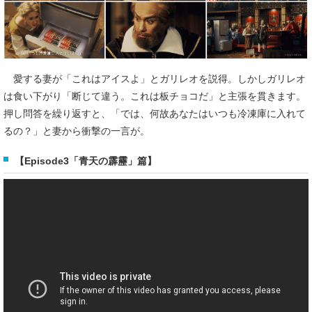
愛する妻が「これはアイスよ」とガリレオを説得。しかしガリレオ
は食い下がり「断じて違う。これは板チョコだ」と主張を貫きます。
押し問答を繰り返すと、「では、何故あなたはいつも冷凍庫に入れて
るの？」と妻から衝撃の一言が。
【Episode3「青天の霹靂」篇】