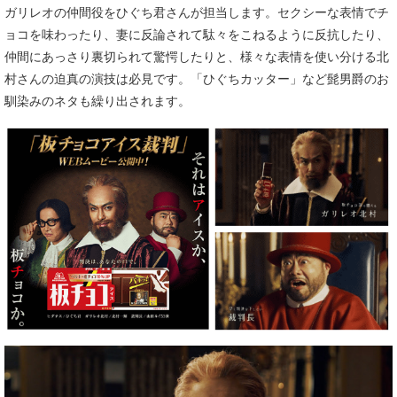
ガリレオの仲間役をひぐち君さんが担当します。セクシーな表情でチ
ョコを味わったり、妻に反論されて駄々をこねるように反抗したり、
仲間にあっさり裏切られて驚愕したりと、様々な表情を使い分ける北
村さんの迫真の演技は必見です。「ひぐちカッター」など髭男爵のお
馴染みのネタも繰り出されます。