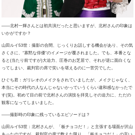
――北村一輝さんとは初共演だったと思いますが、北村さんの印象は
いかがですか？
山田ルイ53世：撮影の合間、じっくりお話しする機会があり、その気
さくさに、“寡黙な俳優”のイメージが覆されました。でも、本番とな
ると(当たり前ですが)大迫力、圧巻のお芝居で、それが逆に面白くな
ってしまい、裁判官の席で笑いを堪えるのに一苦労でした。
ひぐち君：ガリレオのメイクをされていましたが、メイクじゃなく、
本当にその時代の人なんじゃないかっていうくらい違和感なかったで
す(笑)。初めて目の前で北村さんの演技を拝見しその迫力に、ただの
観客になってしまいました。
――撮影時の印象に残っているエピソードは？
山田ルイ53世：北村さんが、「板チョコだ！」と主張する場面が沢山
あったのですが、裁判官の席で数えた限り、「板チョコだ！」の言い