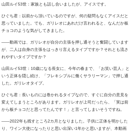
山田ルイ53世：家族とも話し合いましたが、アイスです。
ひぐち君：以前から頂いているのですが、何の疑問もなくアイスだと
思っていました。でも、ガリレオにあれだけ言われると、なんだか板
チョコのような気がしてきました。
――動画では、ガリレオが自分の主張を押し通そうと奮闘しています
が、二人は自身の主張をはっきり言えるタイプですか？それとも流さ
れやすいタイプですか？
山田ルイ53世：10歳になる長女に、今年の春まで、「お笑い芸人」と
いう正体を隠し続け、「フレキシブルに働くサラリーマン」で押し通
した。ガリレオタイプ。
ひぐち君：長いものには巻かれるタイプなので、すぐに自分の意見を
変えてしまうところがあります。ガリレオが上司だったら、「実は前
から板チョコだと思ってたんです！」と言ってしまいそうですね。
――2022年も残すところ2カ月となりました。子供に正体を明かした
り、ワイン大使になったりと思い出深い1年かと思いますが、本動画