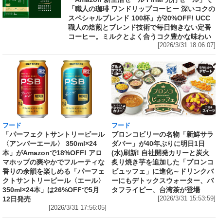
「職人の珈琲 ワンドリップコーヒー 深いコクの
スペシャルブレンド 100杯」が20%OFF! UCC
職人の焙煎とブレンド技術で毎日飽きない定番
コーヒー。ミルクとよく合うコク豊かな味わい
[2026/3/31 18:06:07]
フード
フード
「パーフェクトサントリービール
ブロンコビリーの名物「新鮮サラ
〈アンバーエール〉 350ml×24
ダバー」が40年ぶりに明日1日
本」がAmazonで18%OFF! アロ
(水)刷新! 自社開発カリーと炭火
マホップの爽やかでフルーティな
炙り焼き芋を追加した「ブロンコ
香りの余韻を楽しめる「パーフェ
ビュッフェ」に進化～ドリンクバ
クトサントリービール〈エール〉
ーにもデトックスウォーター、バ
350ml×24本」は26%OFFで5月
タフライピー、台湾茶が登場
12日発売
[2026/3/31 15:53:59]
[2026/3/31 17:56:05]