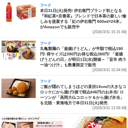
フード
本日31日(火)発売! 伊右衛門ブランド初となる
『和紅茶×京番茶』ブレンドで日本茶の新しい愉
しみを提案する「紅の伊右衛門 600ml×24本」
がAmazonでも販売中
[2026/3/31 15:31:49]
フード
丸亀製麺の「釜揚げうどん」が半額で税込190
円! 得サイズは390円お得な税込380円! 「釜揚
げうどんの日」が明日1日(水)開催～「旨辛 肉ラ
ー油つけ汁」も数量限定で販売
[2026/3/31 15:04:04]
フード
ご飯が隠れてしまうほどの直径14cmの大きなコ
ロッケにから揚げ3個で税込646円のお弁当! ロ
ーソンが「高岡大仏コロッケ＆から揚げ弁当」
を北陸・東海地方で本日31日(火)発売
[2026/3/31 13:58:49]