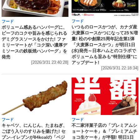
フード
フード
いつものロースかつが、カナダ産
ボリューム感あるハンバーグに、
大麦豚ロースかつになって25％増
ビーフのコクや旨みを感じられる
量! 松のや創業25周年記念第1弾
デミグラスソースをかけた! ファ
「大麦豚ロースかつ」が明日1日
ミリーマートが「コク深い濃厚デ
(水)発売～日本ハムとのコラボで
ミソースの鉄板焼ハンバーグ」を
ボリュームも旨みも“特別仕様”に
発売
アップデート!
[2026/3/31 23:40:28]
[2026/3/31 22:18:34]
フード
フード
キャベツ、にんじん、たまねぎ、
不二家洋菓子店の「プレミアムシ
ごぼう入りのすりみを揚げた! セ
ョートケーキ」＆「プレミアムチ
ブン‐イレブンが84kcalの「ベジ
ョコ生ケーキ」が半額! 明日1日