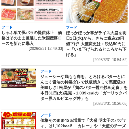
フード
フード
しゃぶ葉で豚バラの提供休止 価
ほっかほっか亭がライス大盛を明
格はそのまま厳選した米国産豚ロ
日1日(水)から、さらに税込20円
ースを新たに導入
値下げ! 大盛変更は＋税込50円に
[2026/3/31 12:49:33]
～「いま下げられるところから下
げる」
[2026/3/31 10:54:52]
フード
ジューシーな鶏もも肉を、とろけるバターとに
んにく醤油の特製ダレで鉄板焼きして悪魔級の
美味しさ! 松屋が「鶏のバター醤油炒め定食」を
本日31日(火)発売～1,039kcalの「ガーリックバ
ター豚カルビエッグ丼」も
[2026/3/31 10:26:05]
フード
価格そのまま45％増量で「大盛 明太子スパゲテ
ィ」は1,102kcal! 「カレー」や「天使のチーズ