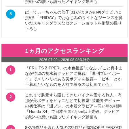
挑戦への想いも語ったメイキング動画も
ぱーてぃーちゃんの信子(31)がまさかの初グラビアに
5
挑戦! 「FRIDAY」でおなじみのタイトなジーンズを脱
いだスキャンダラスなセクシーショットを衝撃の撮り
下ろし
1ヵ月のアクセスランキング
2026-07-09
～
2026-08-08
集計分
「FRUITS ZIPPER」の水色担当“まなふぃ”こと真中ま
1
なが待望の初水着グラビアに挑戦! 「週刊プレイボー
イ」でメリハリのある美ボディを披露～「ビキニとか
下着みたいなものを人前で着るのは初めてかも」
これまで胸元すら隠してきたバイクを愛する旅人・有
2
那が美ボディをビキニなどで初披露! 芸能界デビュー
の初仕事は「週プレ」の水着グラビア～同い年の相棒
「Honda X4」で日本全国2万km以上走破。グラビア
挑戦への想いも語ったメイキング動画も
8KVR作品を含む人気の222作品が30%OFF! FANZA動