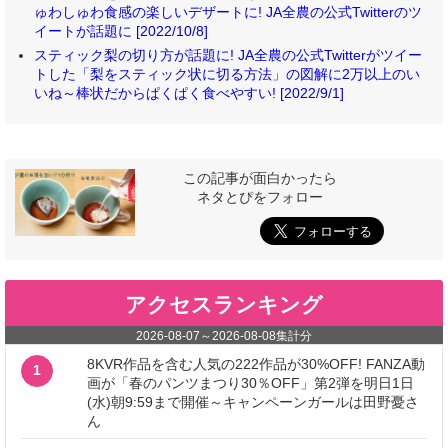
ゅわしゅわ食感の楽しいデザートに! JA全農の公式Twitterのツ
イートが話題に [2022/10/8]
スティック梨の切り方が話題に! JA全農の公式Twitterがツイー
トした「梨をスティック状に切る方法」の図解に2万以上のい
いね～棒状だからぱくぱく食べやすい! [2022/9/1]
この記事が面白かったら
ネタとぴをフォロー
アクセスランキング
2026-08-07
～
2026-08-08
集計分
8KVR作品を含む人気の222作品が30%OFF! FANZA動
1
画が「春のパンツまつり30％OFF」第2弾を明日1日
(水)朝9:59まで開催～キャンペーンガールは田野憂さ
ん