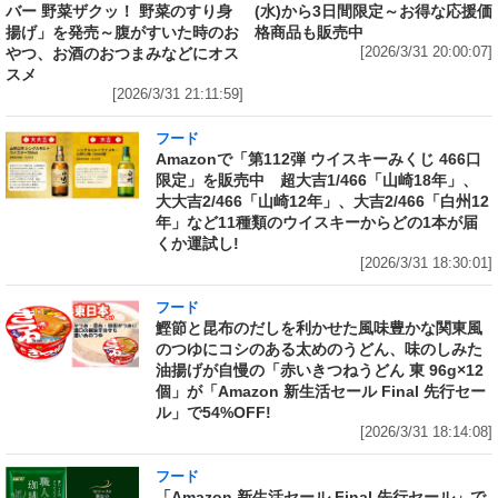
バー 野菜ザクッ！ 野菜のすり身
(水)から3日間限定～お得な応援価
揚げ」を発売～腹がすいた時のお
格商品も販売中
やつ、お酒のおつまみなどにオス
[2026/3/31 20:00:07]
スメ
[2026/3/31 21:11:59]
フード
Amazonで「第112弾 ウイスキーみくじ 466口
限定」を販売中 超大吉1/466「山崎18年」、
大大吉2/466「山崎12年」、大吉2/466「白州12
年」など11種類のウイスキーからどの1本が届
くか運試し!
[2026/3/31 18:30:01]
フード
鰹節と昆布のだしを利かせた風味豊かな関東風
のつゆにコシのある太めのうどん、味のしみた
油揚げが自慢の「赤いきつねうどん 東 96g×12
個」が「Amazon 新生活セール Final 先行セー
ル」で54%OFF!
[2026/3/31 18:14:08]
フード
「Amazon 新生活セール Final 先行セール」で