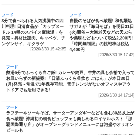
[2026/3/30 15:50:17]
フード
フード
3分で食べられる人気沸騰中の四
自慢のそばが食べ放題! 和食麺処
川料理! 日清食品が「カップヌー
サガミが「晦日そば」を明日31日
ドル 14種のスパイス麻辣湯」を
(火)開催～大海老天などの天ぷら
発売～具材は謎肉、キャベツ、チ
や薬味などもついて税込2,200円!
ンゲンサイ、キクラゲ
「時間無制限」の挑戦枠は税込
[2026/3/30 15:42:35]
4,400円
[2026/3/30 15:17:42]
フード
熱湯5分でふっくら白ご飯! カレーや納豆、牛丼の具も余裕で入って
お皿いらずの新提案! 「日清ふっくら釜炊き ごはん」が本日30日
(月)発売～常温で1年保存可能。電子レンジがないオフィスやアウ
トドアでも活用できる!
[2026/3/30 14:17:14]
フード
ラフテーやソーキそば、サーターアンダギーなども含む80品以上が
食べ放題! 沖縄初の朝食ビュッフェも楽しめるロイヤルホスト「那
覇国際通り店」がオープン～グランドメニューには泡盛やオリオン