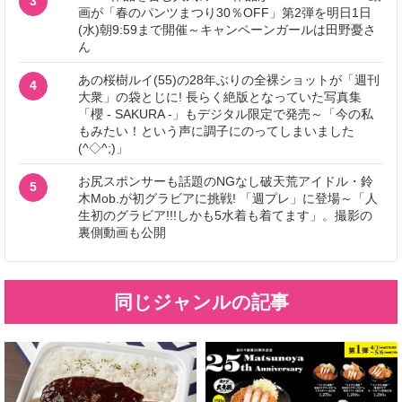
3
画が「春のパンツまつり30％OFF」第2弾を明日1日
(水)朝9:59まで開催～キャンペーンガールは田野憂さ
ん
あの桜樹ルイ(55)の28年ぶりの全裸ショットが「週刊
4
大衆」の袋とじに! 長らく絶版となっていた写真集
「櫻 - SAKURA -」もデジタル限定で発売～「今の私
もみたい！という声に調子にのってしまいました
(^◇^;)」
お尻スポンサーも話題のNGなし破天荒アイドル・鈴
5
木Mob.が初グラビアに挑戦! 「週プレ」に登場～「人
生初のグラビア!!!しかも5水着も着てます」。撮影の
裏側動画も公開
同じジャンルの記事