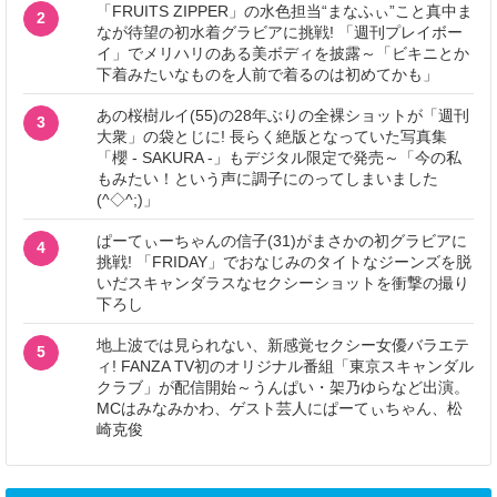
「FRUITS ZIPPER」の水色担当“まなふぃ”こと真中ま
2
なが待望の初水着グラビアに挑戦! 「週刊プレイボー
イ」でメリハリのある美ボディを披露～「ビキニとか
下着みたいなものを人前で着るのは初めてかも」
あの桜樹ルイ(55)の28年ぶりの全裸ショットが「週刊
3
大衆」の袋とじに! 長らく絶版となっていた写真集
「櫻 - SAKURA -」もデジタル限定で発売～「今の私
もみたい！という声に調子にのってしまいました
(^◇^;)」
ぱーてぃーちゃんの信子(31)がまさかの初グラビアに
4
挑戦! 「FRIDAY」でおなじみのタイトなジーンズを脱
いだスキャンダラスなセクシーショットを衝撃の撮り
下ろし
地上波では見られない、新感覚セクシー女優バラエテ
5
ィ! FANZA TV初のオリジナル番組「東京スキャンダル
クラブ」が配信開始～うんぱい・架乃ゆらなど出演。
MCはみなみかわ、ゲスト芸人にぱーてぃちゃん、松
崎克俊