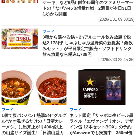
ケーキ」など6品! 創立45周年のファミリーマー
トの「なぜか45％増量作戦」2週目が本日31日
(火)から開催
[2026/3/31 09:30:29]
フード
3種から選べる鍋＋2hアルコール飲み放題で税
込2,178円! しゃぶしゃぶ温野菜の新提案「鍋飲
みセット」が平日限定で販売～ソフトドリンク
飲み放題なら税込1,738円
[2026/3/30 23:45:36]
フード
フード
1個で腹パンパン! 熱湯5分“グルグ
ネット限定「サッポロ生ビール黒
ル”かき混ぜるだけの「日清カレ
ラベル『エヴァンゲリオン』デザ
ーメシ」に出来上がり400g以上
イン缶 12本セットBOX」の予約
の山盛サイズ誕生! 「日清山盛カ
がAmazonでも実施中 350ml缶