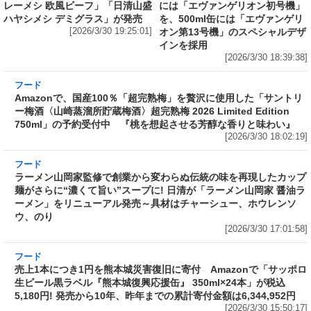
レーメシ 欧風ビーフ」「日清山盛
には「エヴァンゲリオン初号機」
ハヤシメシ デミグラス」が発売
を、500ml缶には「エヴァンゲリ
[2026/3/30 19:25:01]
オン第13号機」のスペシャルデザ
インを採用
[2026/3/30 18:39:38]
フード
Amazonで、国産100％「超完熟梅」を贅沢に使用した「サントリ
ー梅酒〈山崎蒸溜所貯蔵梅酒〉超完熟梅 2026 Limited Edition
750ml」の予約受付中 『桃を想起させる芳醇な香りと味わい』
[2026/3/30 18:02:19]
フード
ラーメン山岡家監修で創業から変わらぬ伝統の
味を再現したカップ麺がさらに“濃くて旨い”ス
ープに! 日清が「ラーメン山岡家 醤油ラーメ
ン」をリニューアル発売～具材はチャーシュ
ー、ホウレンソウ、のり
[2026/3/30 17:01:58]
フード
売上1本につき1円を熊本城災害復旧に寄付 Amazonで「サッポロ
生ビール黒ラベル『熊本城復興応援缶』 350ml×24本」が税込
5,180円! 発売から10年、昨年までの累計寄付金額は6,344,952円