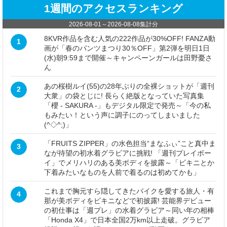
1週間のアクセスランキング
2026-08-01
～
2026-08-08
集計分
8KVR作品を含む人気の222作品が30%OFF! FANZA動
1
画が「春のパンツまつり30％OFF」第2弾を明日1日
(水)朝9:59まで開催～キャンペーンガールは田野憂さ
ん
あの桜樹ルイ(55)の28年ぶりの全裸ショットが「週刊
2
大衆」の袋とじに! 長らく絶版となっていた写真集
「櫻 - SAKURA -」もデジタル限定で発売～「今の私
もみたい！という声に調子にのってしまいました
(^◇^;)」
「FRUITS ZIPPER」の水色担当“まなふぃ”こと真中ま
3
なが待望の初水着グラビアに挑戦! 「週刊プレイボー
イ」でメリハリのある美ボディを披露～「ビキニとか
下着みたいなものを人前で着るのは初めてかも」
これまで胸元すら隠してきたバイクを愛する旅人・有
4
那が美ボディをビキニなどで初披露! 芸能界デビュー
の初仕事は「週プレ」の水着グラビア～同い年の相棒
「Honda X4」で日本全国2万km以上走破。グラビア