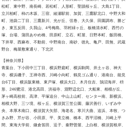
松町、東中野、南長崎、若松町、人形町、聖蹟桜ヶ丘、大島1丁目、
立川柏町、柿の木坂、三宿、綾瀬駅前、加賀、三鷹駅北口、中野大和
町、池袋二丁目、三鷹新川、光が丘、弦巻、大久保、田園調布、勝ど
き、東五反田、久我山、4号梅島、羽村緑ヶ丘、板橋清水町、西竹の
塚、台場、蒲田あやめ橋、田原町、立石、町屋、日野本町、飯田橋、
下井草、西麻布、不動前、中野南台、南砂、徳丸、亀戸、田無、武蔵
野台、梅屋敷東通り、下北沢
【神奈川県】
青葉台、下小田中三丁目、横浜野庭町、横浜駒岡、井土ヶ谷、神大
寺、横浜磯子、王禅寺西、川崎小向町、鶴見ゴム通り、港南台、能見
台6丁目、横浜阪東橋、東戸塚、横浜大口、木月住吉、鵠沼海岸、枡
形、246鷺沼、港北高田、洪福寺、淵野辺北口、大船東、相模が丘、
茅ヶ崎高校前、高津、平塚追分、中山上山町、センター南、新横浜、
相模大野、三ツ境、桜ヶ丘、横須賀三笠公園、藤沢善行、いずみ中
央、本厚木南口、横須賀大矢部、海老名、寒川大曲、追浜、本牧、つ
きみ野、芹が谷、小田原、平、美立橋、橋本、西平沼橋、川崎上平
間、東海大学前、鎌倉笛田、逗子、秦野曽屋、上白根、横須賀根岸、