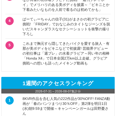
イ」でメリハリのある美ボディを披露～「ビキニとか
下着みたいなものを人前で着るのは初めてかも」
ぱーてぃーちゃんの信子(31)がまさかの初グラビアに
4
挑戦! 「FRIDAY」でおなじみのタイトなジーンズを脱
いだスキャンダラスなセクシーショットを衝撃の撮り
下ろし
これまで胸元すら隠してきたバイクを愛する旅人・有
5
那が美ボディをビキニなどで初披露! 芸能界デビュー
の初仕事は「週プレ」の水着グラビア～同い年の相棒
「Honda X4」で日本全国2万km以上走破。グラビア
挑戦への想いも語ったメイキング動画も
1週間のアクセスランキング
2026-07-31
～
2026-08-07
集計分
8KVR作品を含む人気の222作品が30%OFF! FANZA動
1
画が「春のパンツまつり30％OFF」第2弾を明日1日
(水)朝9:59まで開催～キャンペーンガールは田野憂さ
ん