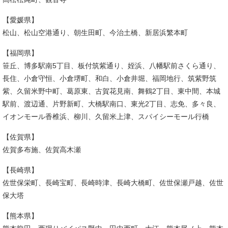
【愛媛県】
松山、松山空港通り、朝生田町、今治土橋、新居浜繁本町
【福岡県】
笹丘、博多駅南5丁目、板付筑紫通り、姪浜、八幡駅前さくら通り、
長住、小倉守恒、小倉堺町、和白、小倉井堀、福岡地行、筑紫野筑
紫、久留米野中町、葛原東、古賀花見南、舞鶴2丁目、東中間、本城
駅前、渡辺通、片野新町、大橋駅南口、東光2丁目、志免、多々良、
イオンモール香椎浜、柳川、久留米上津、スパイシーモール行橋
【佐賀県】
佐賀多布施、佐賀高木瀬
【長崎県】
佐世保栄町、長崎宝町、長崎時津、長崎大橋町、佐世保瀬戸越、佐世
保大塔
【熊本県】