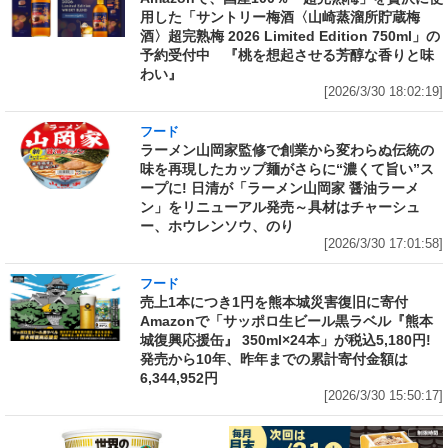
用した「サントリー梅酒〈山崎蒸溜所貯蔵梅
酒〉超完熟梅 2026 Limited Edition 750ml」の
予約受付中 『桃を想起させる芳醇な香りと味
わい』
[2026/3/30 18:02:19]
フード
ラーメン山岡家監修で創業から変わらぬ伝統の
味を再現したカップ麺がさらに“濃くて旨い”ス
ープに! 日清が「ラーメン山岡家 醤油ラーメ
ン」をリニューアル発売～具材はチャーシュ
ー、ホウレンソウ、のり
[2026/3/30 17:01:58]
フード
売上1本につき1円を熊本城災害復旧に寄付
Amazonで「サッポロ生ビール黒ラベル『熊本
城復興応援缶』 350ml×24本」が税込5,180円!
発売から10年、昨年までの累計寄付金額は
6,344,952円
[2026/3/30 15:50:17]