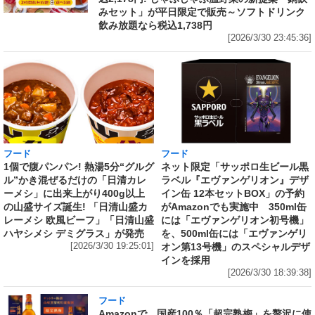
みセット」が平日限定で販売～ソフトドリンク
飲み放題なら税込1,738円
[2026/3/30 23:45:36]
フード
フード
1個で腹パンパン! 熱湯5分“グルグ
ネット限定「サッポロ生ビール黒
ル”かき混ぜるだけの「日清カレ
ラベル『エヴァンゲリオン』デザ
ーメシ」に出来上がり400g以上
イン缶 12本セットBOX」の予約
の山盛サイズ誕生! 「日清山盛カ
がAmazonでも実施中 350ml缶
レーメシ 欧風ビーフ」「日清山盛
には「エヴァンゲリオン初号機」
ハヤシメシ デミグラス」が発売
を、500ml缶には「エヴァンゲリ
[2026/3/30 19:25:01]
オン第13号機」のスペシャルデザ
インを採用
[2026/3/30 18:39:38]
フード
Amazonで、国産100％「超完熟梅」を贅沢に使