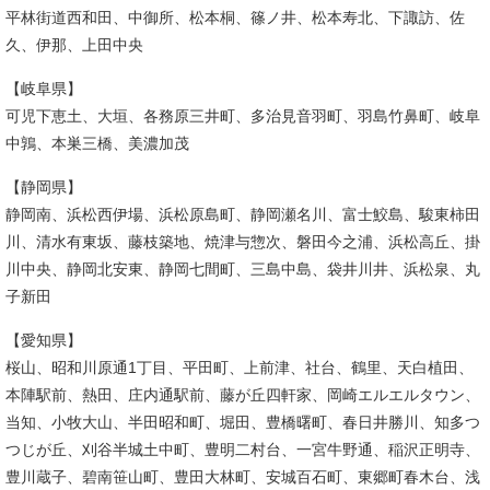
平林街道西和田、中御所、松本桐、篠ノ井、松本寿北、下諏訪、佐
久、伊那、上田中央
【岐阜県】
可児下恵土、大垣、各務原三井町、多治見音羽町、羽島竹鼻町、岐阜
中鶉、本巣三橋、美濃加茂
【静岡県】
静岡南、浜松西伊場、浜松原島町、静岡瀬名川、富士鮫島、駿東柿田
川、清水有東坂、藤枝築地、焼津与惣次、磐田今之浦、浜松高丘、掛
川中央、静岡北安東、静岡七間町、三島中島、袋井川井、浜松泉、丸
子新田
【愛知県】
桜山、昭和川原通1丁目、平田町、上前津、社台、鶴里、天白植田、
本陣駅前、熱田、庄内通駅前、藤が丘四軒家、岡崎エルエルタウン、
当知、小牧大山、半田昭和町、堀田、豊橋曙町、春日井勝川、知多つ
つじが丘、刈谷半城土中町、豊明二村台、一宮牛野通、稲沢正明寺、
豊川蔵子、碧南笹山町、豊田大林町、安城百石町、東郷町春木台、浅