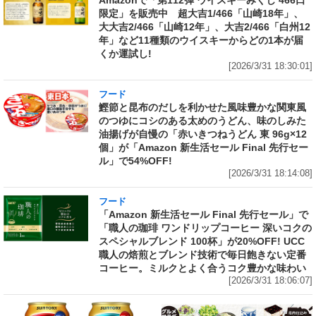
限定」を販売中 超大吉1/466「山崎18年」、
大大吉2/466「山崎12年」、大吉2/466「白州12
年」など11種類のウイスキーからどの1本が届
くか運試し!
[2026/3/31 18:30:01]
フード
鰹節と昆布のだしを利かせた風味豊かな関東風
のつゆにコシのある太めのうどん、味のしみた
油揚げが自慢の「赤いきつねうどん 東 96g×12
個」が「Amazon 新生活セール Final 先行セー
ル」で54%OFF!
[2026/3/31 18:14:08]
フード
「Amazon 新生活セール Final 先行セール」で
「職人の珈琲 ワンドリップコーヒー 深いコクの
スペシャルブレンド 100杯」が20%OFF! UCC
職人の焙煎とブレンド技術で毎日飽きない定番
コーヒー。ミルクとよく合うコク豊かな味わい
[2026/3/31 18:06:07]