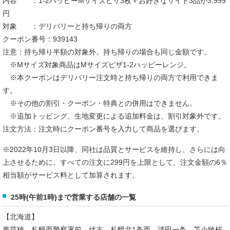
内容 ：1-2ハッピーMサイズピザ3枚＋お好きなサイド3品が3,999
円
対象 ：デリバリーと持ち帰りの両方
クーポン番号：939143
注意：持ち帰り半額の対象外。持ち帰りの場合も同じ金額です。
※Mサイズ対象商品はMサイズピザ1-2ハッピーレンジ。
※本クーポンはデリバリー注文時と持ち帰りの両方で利用できま
す。
※その他の割引・クーポン・特典との併用はできません。
※追加トッピング、生地変更による追加料金は、割引対象外です。
注文方法：注文時にクーポン番号を入力して商品を選びます。
※2022年10月3日以降、同社は品質とサービスを維持し、さらには向
上させるために、すべての注文に299円を上限として、注文金額の6％
相当額がサービス料として加算されます。
25時(午前1時)まで営業する店舗の一覧
【北海道】
東苗穂、札幌西警察署前、伏古、札幌北1条西、清田一条、苫小牧桜