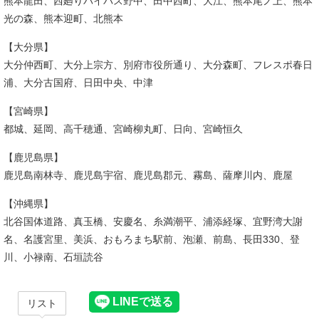
熊本龍田、西廻りバイパス野中、田中西町、大江、熊本尾ノ上、熊本
光の森、熊本迎町、北熊本
【大分県】
大分仲西町、大分上宗方、別府市役所通り、大分森町、フレスポ春日
浦、大分古国府、日田中央、中津
【宮崎県】
都城、延岡、高千穂通、宮崎柳丸町、日向、宮崎恒久
【鹿児島県】
鹿児島南林寺、鹿児島宇宿、鹿児島郡元、霧島、薩摩川内、鹿屋
【沖縄県】
北谷国体道路、真玉橋、安慶名、糸満潮平、浦添経塚、宜野湾大謝
名、名護宮里、美浜、おもろまち駅前、泡瀬、前島、長田330、登
川、小禄南、石垣読谷
リスト