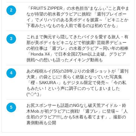
「FRUITS ZIPPER」の水色担当“まなふぃ”こと真中ま
2
なが待望の初水着グラビアに挑戦! 「週刊プレイボー
イ」でメリハリのある美ボディを披露～「ビキニとか
下着みたいなものを人前で着るのは初めてかも」
これまで胸元すら隠してきたバイクを愛する旅人・有
3
那が美ボディをビキニなどで初披露! 芸能界デビュー
の初仕事は「週プレ」の水着グラビア～同い年の相棒
「Honda X4」で日本全国2万km以上走破。グラビア
挑戦への想いも語ったメイキング動画も
あの桜樹ルイ(55)の28年ぶりの全裸ショットが「週刊
4
大衆」の袋とじに! 長らく絶版となっていた写真集
「櫻 - SAKURA -」もデジタル限定で発売～「今の私
もみたい！という声に調子にのってしまいました
(^◇^;)」
お尻スポンサーも話題のNGなし破天荒アイドル・鈴
5
木Mob.が初グラビアに挑戦! 「週プレ」に登場～「人
生初のグラビア!!!しかも5水着も着てます」。撮影の
裏側動画も公開