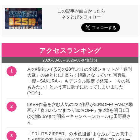
この記事が面白かったら
ネタとぴをフォロー
アクセスランキング
2026-08-06
～
2026-08-07
集計分
あの桜樹ルイ(55)の28年ぶりの全裸ショットが「週刊
1
大衆」の袋とじに! 長らく絶版となっていた写真集
「櫻 - SAKURA -」もデジタル限定で発売～「今の私
もみたい！という声に調子にのってしまいました
(^◇^;)」
8KVR作品を含む人気の222作品が30%OFF! FANZA動
2
画が「春のパンツまつり30％OFF」第2弾を明日1日
(水)朝9:59まで開催～キャンペーンガールは田野憂さ
ん
「FRUITS ZIPPER」の水色担当“まなふぃ”こと真中ま
3
なが待望の初水着グラビアに挑戦! 「週刊プレイボー