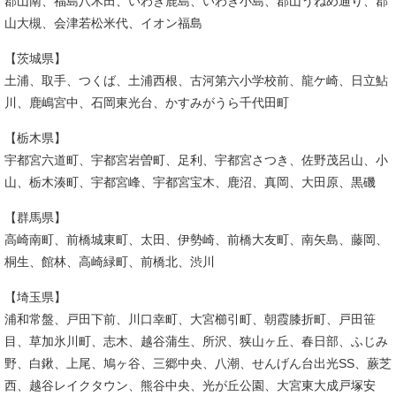
郡山南、福島八木田、いわき鹿島、いわき小島、郡山うねめ通り、郡
山大槻、会津若松米代、イオン福島
【茨城県】
土浦、取手、つくば、土浦西根、古河第六小学校前、龍ケ崎、日立鮎
川、鹿嶋宮中、石岡東光台、かすみがうら千代田町
【栃木県】
宇都宮六道町、宇都宮岩曽町、足利、宇都宮さつき、佐野茂呂山、小
山、栃木湊町、宇都宮峰、宇都宮宝木、鹿沼、真岡、大田原、黒磯
【群馬県】
高崎南町、前橋城東町、太田、伊勢崎、前橋大友町、南矢島、藤岡、
桐生、館林、高崎緑町、前橋北、渋川
【埼玉県】
浦和常盤、戸田下前、川口幸町、大宮櫛引町、朝霞膝折町、戸田笹
目、草加氷川町、志木、越谷蒲生、所沢、狭山ヶ丘、春日部、ふじみ
野、白鍬、上尾、鳩ヶ谷、三郷中央、八潮、せんげん台出光SS、蕨芝
西、越谷レイクタウン、熊谷中央、光が丘公園、大宮東大成戸塚安