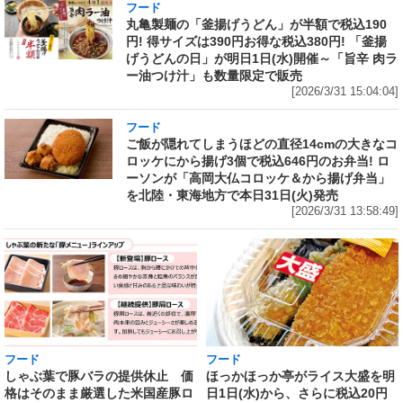
フード
丸亀製麺の「釜揚げうどん」が半額で税込190
円! 得サイズは390円お得な税込380円! 「釜揚
げうどんの日」が明日1日(水)開催～「旨辛 肉ラ
ー油つけ汁」も数量限定で販売
[2026/3/31 15:04:04]
フード
ご飯が隠れてしまうほどの直径14cmの大きなコ
ロッケにから揚げ3個で税込646円のお弁当! ロ
ーソンが「高岡大仏コロッケ＆から揚げ弁当」
を北陸・東海地方で本日31日(火)発売
[2026/3/31 13:58:49]
フード
フード
しゃぶ葉で豚バラの提供休止 価
ほっかほっか亭がライス大盛を明
格はそのまま厳選した米国産豚ロ
日1日(水)から、さらに税込20円