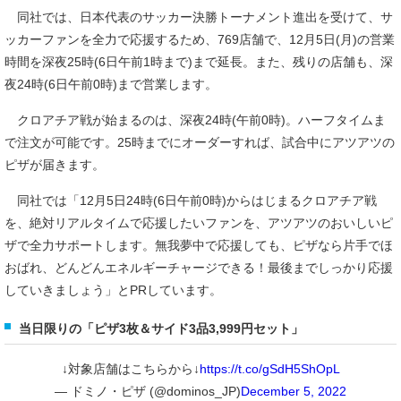
同社では、日本代表のサッカー決勝トーナメント進出を受けて、サ
ッカーファンを全力で応援するため、769店舗で、12月5日(月)の営業
時間を深夜25時(6日午前1時まで)まで延長。また、残りの店舗も、深
夜24時(6日午前0時)まで営業します。
クロアチア戦が始まるのは、深夜24時(午前0時)。ハーフタイムま
で注文が可能です。25時までにオーダーすれば、試合中にアツアツの
ピザが届きます。
同社では「12月5日24時(6日午前0時)からはじまるクロアチア戦
を、絶対リアルタイムで応援したいファンを、アツアツのおいしいピ
ザで全力サポートします。無我夢中で応援しても、ピザなら片手でほ
おばれ、どんどんエネルギーチャージできる！最後までしっかり応援
していきましょう」とPRしています。
当日限りの「ピザ3枚＆サイド3品3,999円セット」
↓対象店舗はこちらから↓
https://t.co/gSdH5ShOpL
— ドミノ・ピザ (@dominos_JP)
December 5, 2022