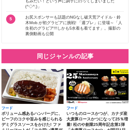
もみたい！という声に調子にのってしまいました
(^◇^;)」
お尻スポンサーも話題のNGなし破天荒アイドル・鈴
5
木Mob.が初グラビアに挑戦! 「週プレ」に登場～「人
生初のグラビア!!!しかも5水着も着てます」。撮影の
裏側動画も公開
同じジャンルの記事
フード
フード
いつものロースかつが、カナダ産
ボリューム感あるハンバーグに、
大麦豚ロースかつになって25％増
ビーフのコクや旨みを感じられる
量! 松のや創業25周年記念第1弾
デミグラスソースをかけた! ファ
「大麦豚ロースかつ」が明日1日