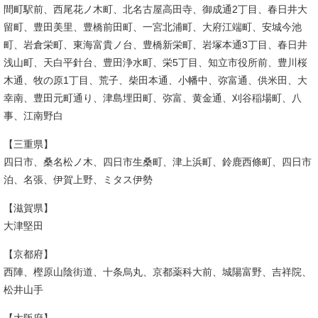
間町駅前、西尾花ノ木町、北名古屋高田寺、御成通2丁目、春日井大
留町、豊田美里、豊橋前田町、一宮北浦町、大府江端町、安城今池
町、岩倉栄町、東海富貴ノ台、豊橋新栄町、岩塚本通3丁目、春日井
浅山町、天白平針台、豊田浄水町、栄5丁目、知立市役所前、豊川桜
木通、牧の原1丁目、荒子、柴田本通、小幡中、弥富通、供米田、大
幸南、豊田元町通り、津島埋田町、弥富、黄金通、刈谷稲場町、八
事、江南野白
【三重県】
四日市、桑名松ノ木、四日市生桑町、津上浜町、鈴鹿西條町、四日市
泊、名張、伊賀上野、ミタス伊勢
【滋賀県】
大津堅田
【京都府】
西陣、樫原山陰街道、十条烏丸、京都薬科大前、城陽富野、吉祥院、
松井山手
【大阪府】