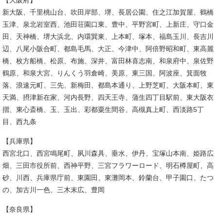
新大阪、千里桃山台、吹田岸部、堺、長居公園、住之江加賀屋、鶴橋
玉津、泉北岩室西、池田荘園口東、豊中、平野宮町、上新庄、守口金
田、天神橋、堺大浜北、内環巽東、上本町、塚本、福島玉川、長吉川
辺、八尾小阪合町、都島毛馬、大正、今津中、阿倍野昭和町、東高麗
橋、枚方船橋、松原、布施、深井、富田林喜志南、和泉府中、泉佐野
鶴原、和泉大宮、りんくう羽倉崎、美原、東三国、阿波座、箕面牧
落、浪速元町、三先、新梅田、都島本通り、上野芝町、大阪本町、東
天満、摂津新在家、河内長野、四天王寺、蒲生四丁目駅前、東大阪衣
摺、東心斎橋、玉、玉出、彩都粟生間谷、高槻真上町、西淡路5丁
目、西九条
【兵庫県】
西宮北口、西宮鳴尾町、夙川森具、垂水、伊丹、宝塚山本南、姫路広
畑、三田市役所前、西神平野、三宮フラワーロード、明石樽屋町、高
砂、川西、兵庫県庁前、東園田、東灘岡本、鈴蘭台、甲子園口、たつ
の、加古川一色、三木末広、豊岡
【奈良県】