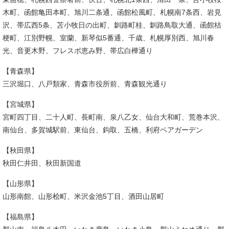
木町、函館亀田本町、旭川二条通、函館松風町、札幌南7条西、岩見
沢、帯広西5条、苫小牧日の出町、釧路町桂、釧路鳥取大通、函館桔
梗町、江別野幌、室蘭、新琴似5番通、千歳、札幌厚別西、旭川春
光、音更木野、フレスポ恵み野、帯広白樺通り
【青森県】
三沢堀口、八戸類家、青森市役所前、青森観光通り
【宮城県】
宮町四丁目、二十人町、長町南、泉八乙女、仙台大和町、荒巻本沢、
南仙台、多賀城駅前、東仙台、鈎取、五橋、利府ペアガーデン
【秋田県】
秋田仁井田、秋田新国道
【山形県】
山形南館、山形桧町、米沢金池5丁目、酒田山居町
【福島県】