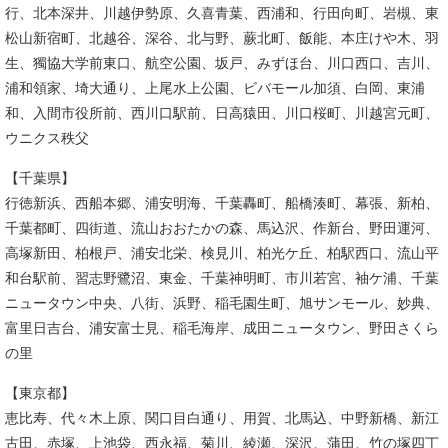
行、北本深井、川越伊勢原、久喜青葉、西浦和、行田向町、岩槻、東
松山新宿町、北越谷、深谷、北与野、蕨北町、飯能、本庄けや木、羽
生、獨協大学前東口、航空公園、坂戸、みずほ台、川口西口、吉川、
浦和領家、埼大通り、上尾水上公園、ビバモール加須、白岡、東浦
和、入間市役所前、西川口駅前、日高猿田、川口桜町、川越宮元町、
ウニクス秩父
【千葉県】
行徳新浜、西船本郷、浦安明海、千葉轟町、船橋湊町、幕張、新柏、
千葉都町、四街道、流山おおたかの森、馬込沢、作新台、野田運河、
高塚新田、柏根戸、浦安北栄、検見川、柏光ケ丘、柏駅西口、流山平
和台駅前、習志野鷺沼、東金、千葉神明町、市川若宮、袖ケ浦、千葉
ニュータウン中央、八街、浜野、稲毛園生町、旭サンモール、妙典、
富里日吉台、浦安富士見、稲毛海岸、成田ニュータウン、野田さくら
の里
【東京都】
恵比寿、代々木上原、関口目白通り、用賀、北馬込、中野新橋、新江
古田、赤塚、上池袋、西永福、菊川、綾瀬、深沢、蒲田、竹の塚四丁