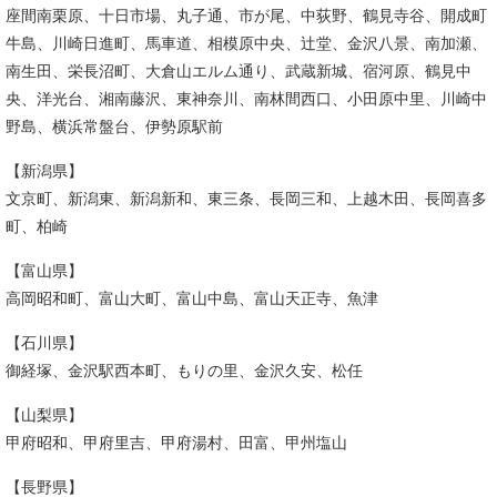
座間南栗原、十日市場、丸子通、市が尾、中荻野、鶴見寺谷、開成町
牛島、川崎日進町、馬車道、相模原中央、辻堂、金沢八景、南加瀬、
南生田、栄長沼町、大倉山エルム通り、武蔵新城、宿河原、鶴見中
央、洋光台、湘南藤沢、東神奈川、南林間西口、小田原中里、川崎中
野島、横浜常盤台、伊勢原駅前
【新潟県】
文京町、新潟東、新潟新和、東三条、長岡三和、上越木田、長岡喜多
町、柏崎
【富山県】
高岡昭和町、富山大町、富山中島、富山天正寺、魚津
【石川県】
御経塚、金沢駅西本町、もりの里、金沢久安、松任
【山梨県】
甲府昭和、甲府里吉、甲府湯村、田富、甲州塩山
【長野県】