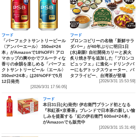
フード
フード
「パーフェクトサントリービール
ブロンコビリーの名物「新鮮サラ
〈アンバーエール〉 350ml×24
ダバー」が40年ぶりに明日1日
本」がAmazonで18%OFF! アロ
(水)刷新! 自社開発カリーと炭火
マホップの爽やかでフルーティな
炙り焼き芋を追加した「ブロンコ
香りの余韻を楽しめる「パーフェ
ビュッフェ」に進化～ドリンクバ
クトサントリービール〈エール〉
ーにもデトックスウォーター、バ
350ml×24本」は26%OFFで5月
タフライピー、台湾茶が登場
12日発売
[2026/3/31 15:53:59]
[2026/3/31 17:56:05]
フード
本日31日(火)発売! 伊右衛門ブランド初となる
『和紅茶×京番茶』ブレンドで日本茶の新しい愉
しみを提案する「紅の伊右衛門 600ml×24本」
がAmazonでも販売中
[2026/3/31 15:31:49]