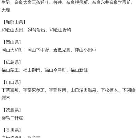
生駒、奈良大宮三条通り、桜井、奈良押熊町、奈良永井奈良学園前、
天理
【和歌山県】
和歌山太田、24号岩出、和歌山野崎
【岡山県】
岡山大和町、岡山下中野、倉敷児島、津山小田中
【広島県】
福山蔵王、福山御門、福山今津町、福山新涯
【山口県】
下関宝町、宇部東琴芝、宇部厚南、山口湯田温泉、下松楠木、下関綾
羅木
【徳島県】
徳島二軒屋
【香川県】
高松松縄町、観音寺