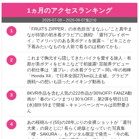
1ヵ月のアクセスランキング
2026-07-08
～
2026-08-07
集計分
「FRUITS ZIPPER」の水色担当“まなふぃ”こと真中ま
1
なが待望の初水着グラビアに挑戦! 「週刊プレイボー
イ」でメリハリのある美ボディを披露～「ビキニとか
下着みたいなものを人前で着るのは初めてかも」
これまで胸元すら隠してきたバイクを愛する旅人・有
2
那が美ボディをビキニなどで初披露! 芸能界デビュー
の初仕事は「週プレ」の水着グラビア～同い年の相棒
「Honda X4」で日本全国2万km以上走破。グラビア
挑戦への想いも語ったメイキング動画も
8KVR作品を含む人気の222作品が30%OFF! FANZA動
3
画が「春のパンツまつり30％OFF」第2弾を明日1日
(水)朝9:59まで開催～キャンペーンガールは田野憂さ
ん
あの桜樹ルイ(55)の28年ぶりの全裸ショットが「週刊
4
大衆」の袋とじに! 長らく絶版となっていた写真集
「櫻 - SAKURA -」もデジタル限定で発売～「今の私