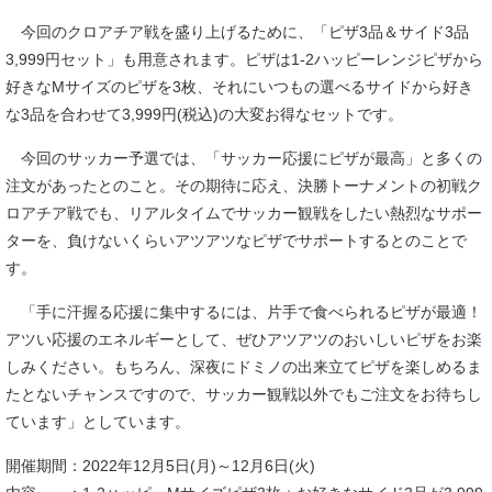
今回のクロアチア戦を盛り上げるために、「ピザ3品＆サイド3品
3,999円セット」も用意されます。ピザは1-2ハッピーレンジピザから
好きなMサイズのピザを3枚、それにいつもの選べるサイドから好き
な3品を合わせて3,999円(税込)の大変お得なセットです。
今回のサッカー予選では、「サッカー応援にピザが最高」と多くの
注文があったとのこと。その期待に応え、決勝トーナメントの初戦ク
ロアチア戦でも、リアルタイムでサッカー観戦をしたい熱烈なサポー
ターを、負けないくらいアツアツなピザでサポートするとのことで
す。
「手に汗握る応援に集中するには、片手で食べられるピザが最適！
アツい応援のエネルギーとして、ぜひアツアツのおいしいピザをお楽
しみください。もちろん、深夜にドミノの出来立てピザを楽しめるま
たとないチャンスですので、サッカー観戦以外でもご注文をお待ちし
ています」としています。
開催期間：2022年12月5日(月)～12月6日(火)