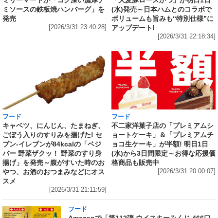
ミリーマートが「コク深い濃厚デ
(水)発売～日本ハムとのコラボで
ミソースの鉄板焼ハンバーグ」を
ボリュームも旨みも“特別仕様”に
発売
アップデート!
[2026/3/31 23:40:28]
[2026/3/31 22:18:34]
フード
フード
キャベツ、にんじん、たまねぎ、
不二家洋菓子店の「プレミアムシ
ごぼう入りのすりみを揚げた! セ
ョートケーキ」＆「プレミアムチ
ブン‐イレブンが84kcalの「ベジ
ョコ生ケーキ」が半額! 明日1日
バー 野菜ザクッ！ 野菜のすり身
(水)から3日間限定～お得な応援価
揚げ」を発売～腹がすいた時のお
格商品も販売中
やつ、お酒のおつまみなどにオス
[2026/3/31 20:00:07]
スメ
[2026/3/31 21:11:59]
フード
Amazonで「第112弾 ウイスキーみくじ 466口