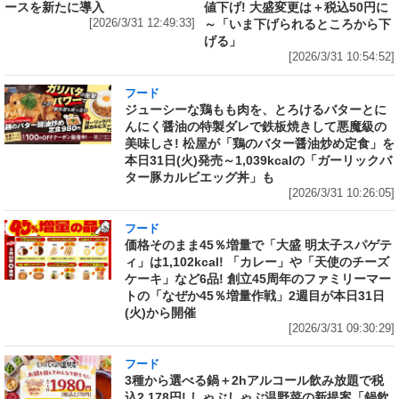
ースを新たに導入
値下げ! 大盛変更は＋税込50円に
[2026/3/31 12:49:33]
～「いま下げられるところから下
げる」
[2026/3/31 10:54:52]
フード
ジューシーな鶏もも肉を、とろけるバターとに
んにく醤油の特製ダレで鉄板焼きして悪魔級の
美味しさ! 松屋が「鶏のバター醤油炒め定食」を
本日31日(火)発売～1,039kcalの「ガーリックバ
ター豚カルビエッグ丼」も
[2026/3/31 10:26:05]
フード
価格そのまま45％増量で「大盛 明太子スパゲテ
ィ」は1,102kcal! 「カレー」や「天使のチーズ
ケーキ」など6品! 創立45周年のファミリーマー
トの「なぜか45％増量作戦」2週目が本日31日
(火)から開催
[2026/3/31 09:30:29]
フード
3種から選べる鍋＋2hアルコール飲み放題で税
込2,178円! しゃぶしゃぶ温野菜の新提案「鍋飲