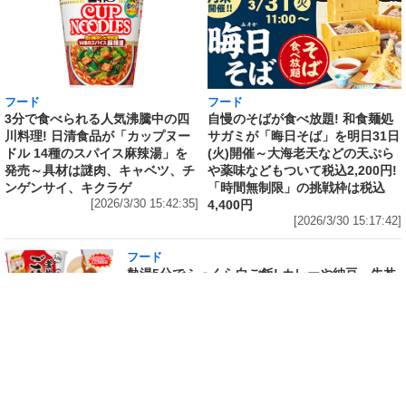
フード
フード
3分で食べられる人気沸騰中の四
自慢のそばが食べ放題! 和食麺処
川料理! 日清食品が「カップヌー
サガミが「晦日そば」を明日31日
ドル 14種のスパイス麻辣湯」を
(火)開催～大海老天などの天ぷら
発売～具材は謎肉、キャベツ、チ
や薬味などもついて税込2,200円!
ンゲンサイ、キクラゲ
「時間無制限」の挑戦枠は税込
[2026/3/30 15:42:35]
4,400円
[2026/3/30 15:17:42]
フード
熱湯5分でふっくら白ご飯! カレーや納豆、牛丼
の具も余裕で入ってお皿いらずの新提案! 「日清
ふっくら釜炊き ごはん」が本日30日(月)発売～
常温で1年保存可能。電子レンジがないオフィス
やアウトドアでも活用できる!
[2026/3/30 14:17:14]
フード