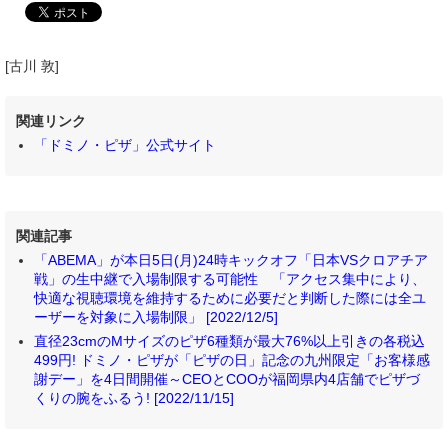
[古川 敦]
関連リンク
「ドミノ・ピザ」公式サイト
関連記事
「ABEMA」が本日5日(月)24時キックオフ「日本VSクロアチア
戦」の生中継で入場制限する可能性 「アクセス集中により、
快適な視聴環境を維持するために必要だと判断した際には全ユ
ーザーを対象に入場制限」 [2022/12/5]
直径23cmのMサイズのピザ6種類が最大76%以上引きの各税込
499円! ドミノ・ピザが「ピザの日」記念の九州限定「お客様感
謝デー」を4日間開催～CEOとCOOが福岡県内4店舗でピザづ
くりの腕をふるう! [2022/11/15]