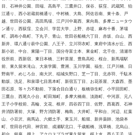
目、石神井公園、田端、高島平、三鷹井口、保谷、荻窪、武蔵関、狛
江通り、西小岩蔵前橋通り、中村橋、大島、阿佐谷南、東十条、戸
越、世田谷公園、高田馬場、江戸川中葛西、東向島、多摩ニュータウ
ン通り、西荻窪、立会川、学芸大学、上野、赤堤、麻布十番、茅場
町、調布小島町、下丸子、青山、世田谷船橋六丁目、赤坂、白山、西
新井、環八通り萩中公園、八王子、立川羽衣町、東府中清水が丘、西
新小岩、中台、東陽一丁目、国分寺富士本、東金町、北千住、清瀬市
役所前、西新宿、東日本橋、三軒茶屋、豊島高松、桜台、新馬場駅
前、東久留米滝山、大泉学園、豊洲、玉川学園、福生、江戸川橋、日
野南平、めじろ台、南大沢、稲城矢野口、芝一丁目、北赤羽、千駄木
動坂、洗足、和泉環七目黒本町、新宿五丁目、お花茶屋、大森西、墨
田石原、等々力不動前、下落合目白通り、板橋弥生町、小平回田町、
三鷹台、西尾久小台、町田旭町、多摩大橋南、淡路町、中河原、元八
王子小学校前、高輪、文花、根岸、四谷四丁目、佐野、西葛西、石神
井消防署前、大塚、野方消防署、梅島、大井町、平和台、河辺、紅葉
山、小豆沢、南馬込、六郷土手、東玉川、船堀、新井薬師、池袋本
町、世田谷代田、神宮前、成瀬駅北口、千歳船橋、浅草橋、北烏山、
初台、銀座、押上、アクロスプラザ東久留米、桜上水、西八王子、浜