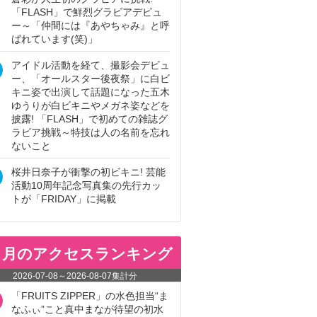
「FLASH」で鮮烈グラビアデビュ
ー～「仲間には『あやちゃみ』と呼
ばれています(笑)」
アイドル活動を経て、撮影会デビュ
ー、「オールスター後夜祭」に白ビ
キニ姿で出演して話題になった五木
ゆうりが白ビキニやメガネ姿などを
披露! 「FLASH」で初めての雑誌グ
ラビア挑戦～特技は人の名前を忘れ
ないこと
桜井日奈子が衝撃の初ビキニ! 芸能
活動10周年記念写真集の先行カッ
トが「FRIDAY」に掲載
ヵ月のアクセスランキング
2026-07-08
～
2026-08-07
集計分
「FRUITS ZIPPER」の水色担当“ま
なふぃ”こと真中まなが待望の初水