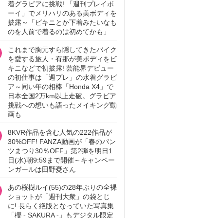
着グラビアに挑戦! 「週刊プレイボ
ーイ」でメリハリのある美ボディを
披露～「ビキニとか下着みたいなも
のを人前で着るのは初めてかも」
これまで胸元すら隠してきたバイク
を愛する旅人・有那が美ボディをビ
キニなどで初披露! 芸能界デビュー
の初仕事は「週プレ」の水着グラビ
ア～同い年の相棒「Honda X4」で
日本全国2万km以上走破。グラビア
挑戦への想いも語ったメイキング動
画も
8KVR作品を含む人気の222作品が
30%OFF! FANZA動画が「春のパン
ツまつり30％OFF」第2弾を明日1
日(水)朝9:59まで開催～キャンペー
ンガールは田野憂さん
あの桜樹ルイ(55)の28年ぶりの全裸
ショットが「週刊大衆」の袋とじ
に! 長らく絶版となっていた写真集
「櫻 - SAKURA -」もデジタル限定