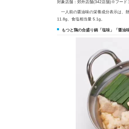
対象店舗：郊外店舗(342店舗)※フー
一人前の醤油味の栄養成分表示は、熱量 39
11.8g、食塩相当量 5.1g。
もつと鶏の合盛り鍋「塩味」「醤油味