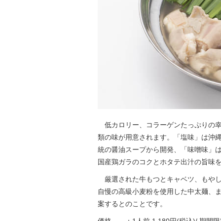
低カロリー、コラーゲンたっぷりの幸
類の味が用意されます。「塩味」は沖
統の醤油スープから開発、「味噌味」は
国産鶏ガラのコクとホタテ出汁の旨味
厳選された牛もつとキャベツ、もやし
自慢の高級小麦粉を使用した中太麺、
案するとのことです。