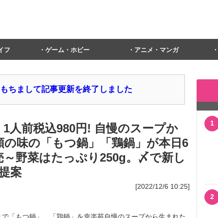
イフ
ゲーム・ホビー
アニメ・マンガ
1日をもちまして記事更新を終了しました
1
1人前税込980円! 自慢のスープか
類の味の「もつ鍋」「鶏鍋」が本日6
売～野菜はたっぷり250g。〆で新し
提案
[2022/12/6 10:25]
2
まで「もつ鍋」、「鶏鍋」を幸楽苑自慢のスープから生まれた