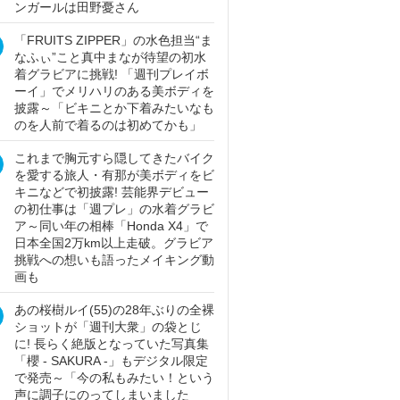
ンガールは田野憂さん
「FRUITS ZIPPER」の水色担当“ま
なふぃ”こと真中まなが待望の初水
着グラビアに挑戦! 「週刊プレイボ
ーイ」でメリハリのある美ボディを
披露～「ビキニとか下着みたいなも
のを人前で着るのは初めてかも」
これまで胸元すら隠してきたバイク
を愛する旅人・有那が美ボディをビ
キニなどで初披露! 芸能界デビュー
の初仕事は「週プレ」の水着グラビ
ア～同い年の相棒「Honda X4」で
日本全国2万km以上走破。グラビア
挑戦への想いも語ったメイキング動
画も
あの桜樹ルイ(55)の28年ぶりの全裸
ショットが「週刊大衆」の袋とじ
に! 長らく絶版となっていた写真集
「櫻 - SAKURA -」もデジタル限定
で発売～「今の私もみたい！という
声に調子にのってしまいました