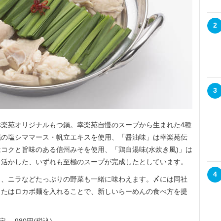
2
3
楽苑オリジナルもつ鍋。幸楽苑自慢のスープから生まれた4種
縄の塩シママース・帆立エキスを使用、「醤油味」は幸楽苑伝
コクと旨味のある信州みそを使用、「鶏白湯味(水炊き風)」は
を活かした、いずれも至極のスープが完成したとしています。
4
、ニラなどたっぷりの野菜も一緒に味わえます。〆には同社
またはロカボ麺を入れることで、新しいらーめんの食べ方を提