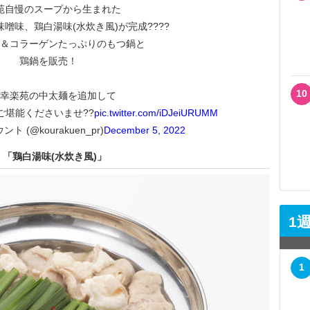
苑自慢のスープから生まれた
噌味、鶏白湯味(水炊き風)が完成????
＆コラーゲンたっぷりのもつ鍋と
鶏鍋を販売！
10
幸楽苑の中太麺を追加して
ご堪能くださいませ??
pic.twitter.com/iDJeiURUMM
 (@kourakuen_pr)
December 5, 2022
「鶏白湯味(水炊き風)」
1
1