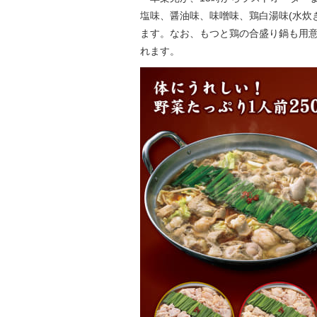
塩味、醤油味、味噌味、鶏白湯味(水炊き風
ます。なお、もつと鶏の合盛り鍋も用
れます。