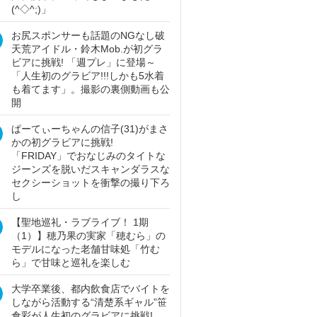
(^◇^;)」
お尻スポンサーも話題のNGなし破
天荒アイドル・鈴木Mob.が初グラ
ビアに挑戦! 「週プレ」に登場～
「人生初のグラビア!!!しかも5水着
も着てます」。撮影の裏側動画も公
開
ぱーてぃーちゃんの信子(31)がまさ
かの初グラビアに挑戦!
「FRIDAY」でおなじみのタイトな
ジーンズを脱いだスキャンダラスな
セクシーショットを衝撃の撮り下ろ
し
【聖地巡礼・ラブライブ！ 1期
（1）】穂乃果の実家「穂むら」の
モデルになった老舗甘味処「竹む
ら」で甘味と巡礼を楽しむ
大学卒業後、都内飲食店でバイトを
しながら活動する“清楚系ギャル”笹
倉彩が人生初のグラビアに挑戦!