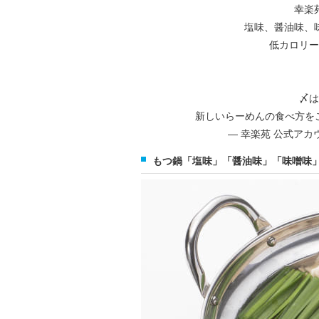
幸楽
塩味、醤油味、味
低カロリー
〆は
新しいらーめんの食べ方を
— 幸楽苑 公式アカウント
もつ鍋「塩味」「醤油味」「味噌味」