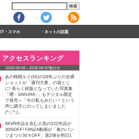
IT・スマホ
ネットの話題
アクセスランキング
2026-08-06
～
2026-08-07
集計分
あの桜樹ルイ(55)の28年ぶりの全裸
ショットが「週刊大衆」の袋とじ
に! 長らく絶版となっていた写真集
「櫻 - SAKURA -」もデジタル限定
で発売～「今の私もみたい！という
声に調子にのってしまいました
(^◇^;)」
8KVR作品を含む人気の222作品が
30%OFF! FANZA動画が「春のパン
ツまつり30％OFF」第2弾を明日1