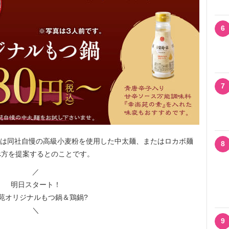
6
7
には同社自慢の高級小麦粉を使用した中太麺、またはロカボ麺
8
べ方を提案するとのことです。
／
明日スタート！
苑オリジナルもつ鍋＆鶏鍋?
＼
9