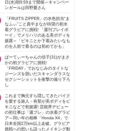
日(水)朝9:59まで開催～キャンペー
ンガールは田野憂さん
「FRUITS ZIPPER」の水色担当“ま
なふぃ”こと真中まなが待望の初水
着グラビアに挑戦! 「週刊プレイボ
ーイ」でメリハリのある美ボディを
披露～「ビキニとか下着みたいなも
のを人前で着るのは初めてかも」
ぱーてぃーちゃんの信子(31)がまさ
かの初グラビアに挑戦!
「FRIDAY」でおなじみのタイトな
ジーンズを脱いだスキャンダラスな
セクシーショットを衝撃の撮り下ろ
し
これまで胸元すら隠してきたバイク
を愛する旅人・有那が美ボディをビ
キニなどで初披露! 芸能界デビュー
の初仕事は「週プレ」の水着グラビ
ア～同い年の相棒「Honda X4」で
日本全国2万km以上走破。グラビア
挑戦への想いも語ったメイキング動