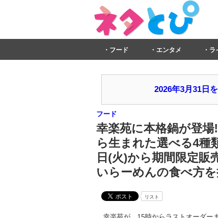
フード
エンタメ
ラ
2026年3月3
フード
幸楽苑に本格鍋が登場! 
ら生まれた選べる4種
日(火)から期間限定販
いらーめんの食べ方を
リスト
幸楽苑が、15時からラストオーダー