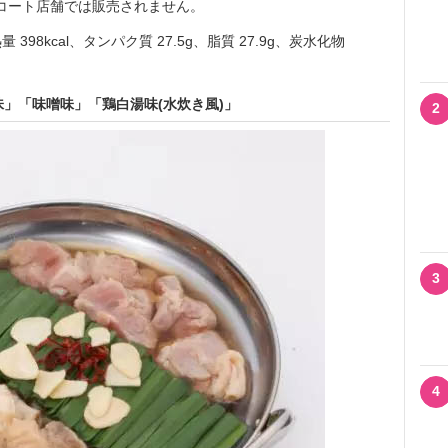
ドコート店舗では販売されません。
8kcal、タンパク質 27.5g、脂質 27.9g、炭水化物
」「味噌味」「鶏白湯味(水炊き風)」
2
3
4