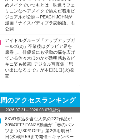
めメイクでいつもとは一味違うフェ
ミニンなヘアメイクで挑んだ着用ビ
ジュアルが公開～PEACH JOHNが
漫画「ナイスバディブラ恋物語」も
公開
アイドルグループ「アップアップガ
ールズ(2)」卒業後はグラビア界を
席巻し、俳優業にも活動の幅を広げ
ている佐々木ほのかが透明感あるビ
キニ姿も披露! デジタル写真集「思
い出になるまで」が本日31日(火)発
売
週間のアクセスランキング
2026-07-31
～
2026-08-07
集計分
8KVR作品を含む人気の222作品が
30%OFF! FANZA動画が「春のパン
ツまつり30％OFF」第2弾を明日1
日(水)朝9:59まで開催～キャンペー