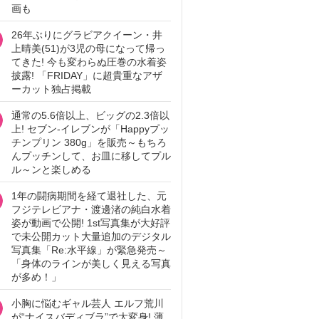
画も
26年ぶりにグラビアクイーン・井
上晴美(51)が3児の母になって帰っ
てきた! 今も変わらぬ圧巻の水着姿
披露! 「FRIDAY」に超貴重なアザ
ーカット独占掲載
通常の5.6倍以上、ビッグの2.3倍以
上! セブン‐イレブンが「Happyプッ
チンプリン 380g」を販売～もちろ
んプッチンして、お皿に移してプル
ル～ンと楽しめる
1年の闘病期間を経て退社した、元
フジテレビアナ・渡邊渚の純白水着
姿が動画で公開! 1st写真集が大好評
で未公開カット大量追加のデジタル
写真集「Re:水平線」が緊急発売～
「身体のラインが美しく見える写真
が多め！」
小胸に悩むギャル芸人 エルフ荒川
が“ナイスバディブラ”で大変身! 薄