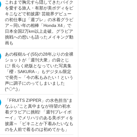
これまで胸元すら隠してきたバイク
を愛する旅人・有那が美ボディをビ
キニなどで初披露! 芸能界デビュー
の初仕事は「週プレ」の水着グラビ
ア～同い年の相棒「Honda X4」で
日本全国2万km以上走破。グラビア
挑戦への想いも語ったメイキング動
画も
あの桜樹ルイ(55)の28年ぶりの全裸
ショットが「週刊大衆」の袋とじ
に! 長らく絶版となっていた写真集
「櫻 - SAKURA -」もデジタル限定
で発売～「今の私もみたい！という
声に調子にのってしまいました
(^◇^;)」
「FRUITS ZIPPER」の水色担当“ま
なふぃ”こと真中まなが待望の初水
着グラビアに挑戦! 「週刊プレイボ
ーイ」でメリハリのある美ボディを
披露～「ビキニとか下着みたいなも
のを人前で着るのは初めてかも」