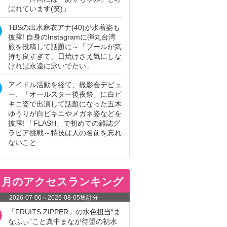
ばれています(笑)」
TBSの出水麻衣アナ(40)が水着姿も
披露! 自身のInstagramに弾丸台湾
旅を投稿して話題に～「プールが気
持ち良すぎて、日焼けさえ気にしな
ければ永遠に泳いでたい」
アイドル活動を経て、撮影会デビュ
ー、「オールスター後夜祭」に白ビ
キニ姿で出演して話題になった五木
ゆうりが白ビキニやメガネ姿などを
披露! 「FLASH」で初めての雑誌グ
ラビア挑戦～特技は人の名前を忘れ
ないこと
ヵ月のアクセスランキング
2026-07-06
～
2026-08-05
集計分
「FRUITS ZIPPER」の水色担当“ま
なふぃ”こと真中まなが待望の初水