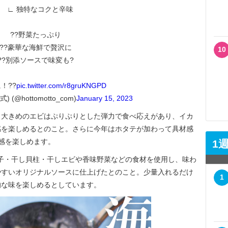
∟ 独特なコクと辛味
??野菜たっぷり
??豪華な海鮮で贅沢に
10
??別添ソースで味変も?
！??
pic.twitter.com/r8gruKNGPD
(@hottomotto_com)
January 15, 2023
大きめのエビはぷりぷりとした弾力で食べ応えがあり、イカ
感を楽しめるとのこと。さらに今年はホタテが加わって具材感
感を楽しめます。
1
子・干し貝柱・干しエビや香味野菜などの食材を使用し、味わ
やすいオリジナルソースに仕上げたとのこと。少量入れるだけ
1
的な味を楽しめるとしています。