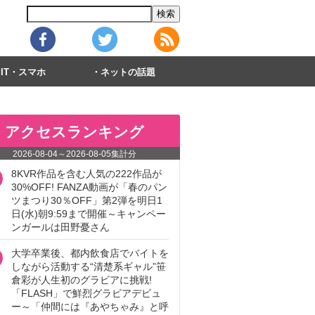
IT・スマホ
ネットの話題
アクセスランキング
2026-08-04
～
2026-08-05
集計分
8KVR作品を含む人気の222作品が
30%OFF! FANZA動画が「春のパン
ツまつり30％OFF」第2弾を明日1
日(水)朝9:59まで開催～キャンペー
ンガールは田野憂さん
大学卒業後、都内飲食店でバイトを
しながら活動する“清楚系ギャル”笹
倉彩が人生初のグラビアに挑戦!
「FLASH」で鮮烈グラビアデビュ
ー～「仲間には『あやちゃみ』と呼