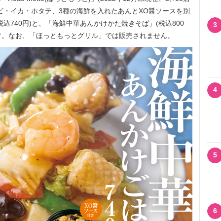
エビ・イカ・ホタテ、3種の海鮮を入れたあんとXO醤ソースを別
込740円)と、「海鮮中華あんかけかた焼きそば」(税込800
3
売します。なお、「ほっともっとグリル」では販売されません。
4
5
6