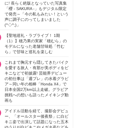
に! 長らく絶版となっていた写真集
「櫻 - SAKURA -」もデジタル限定
で発売～「今の私もみたい！という
声に調子にのってしまいました
(^◇^;)」
【聖地巡礼・ラブライブ！ 1期
（1）】穂乃果の実家「穂むら」の
モデルになった老舗甘味処「竹む
ら」で甘味と巡礼を楽しむ
これまで胸元すら隠してきたバイク
を愛する旅人・有那が美ボディをビ
キニなどで初披露! 芸能界デビュー
の初仕事は「週プレ」の水着グラビ
ア～同い年の相棒「Honda X4」で
日本全国2万km以上走破。グラビア
挑戦への想いも語ったメイキング動
画も
アイドル活動を経て、撮影会デビュ
ー、「オールスター後夜祭」に白ビ
キニ姿で出演して話題になった五木
ゆうりが白ビキニやメガネ姿などを