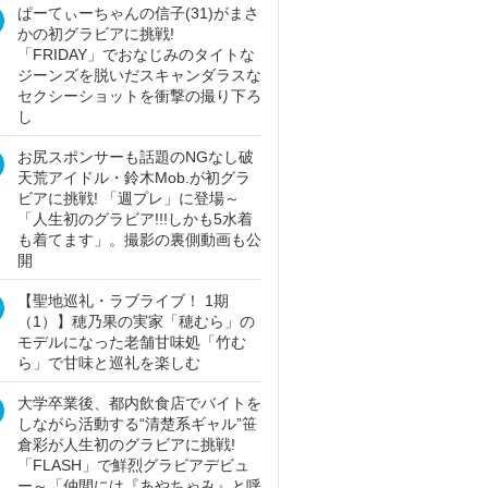
ぱーてぃーちゃんの信子(31)がまさ
かの初グラビアに挑戦!
「FRIDAY」でおなじみのタイトな
ジーンズを脱いだスキャンダラスな
セクシーショットを衝撃の撮り下ろ
し
お尻スポンサーも話題のNGなし破
天荒アイドル・鈴木Mob.が初グラ
ビアに挑戦! 「週プレ」に登場～
「人生初のグラビア!!!しかも5水着
も着てます」。撮影の裏側動画も公
開
【聖地巡礼・ラブライブ！ 1期
（1）】穂乃果の実家「穂むら」の
モデルになった老舗甘味処「竹む
ら」で甘味と巡礼を楽しむ
大学卒業後、都内飲食店でバイトを
しながら活動する“清楚系ギャル”笹
倉彩が人生初のグラビアに挑戦!
「FLASH」で鮮烈グラビアデビュ
ー～「仲間には『あやちゃみ』と呼