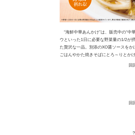
“海鮮中華あんかけ”は、販売中の“中
ウといった1日に必要な野菜量の1/2
た贅沢な一品。別添のXO醤ソースをか
ごはんやかた焼きそばにとろ～りとか
回
回