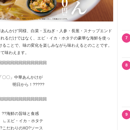
華あんかけ”同様、白菜・玉ねぎ・人参・長葱・スナップエンド
7
が摂れるだけではなく、エビ・イカ・ホタテの豪華な海鮮を使っ
けることで、味の変化を楽しみながら味わえるとのことです。
けて味わえます。
回回回回回回回回回回回回
8
「〇〇」中華あんかけが
明日から！?????
回回回回回回回回回回回回
??海鮮の旨味と食感
9
∟エビ・イカ・ホタテ
??こだわりのXO?ソース