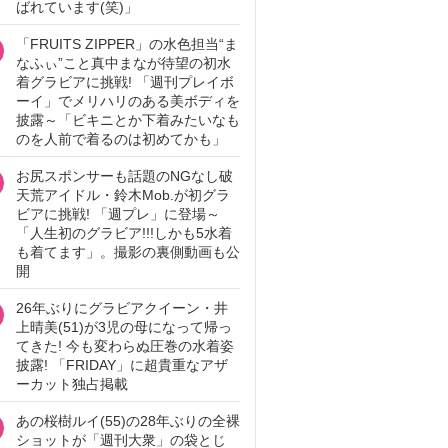
ばれています(笑)」
「FRUITS ZIPPER」の水色担当“ま
なふぃ”こと真中まなが待望の初水
着グラビアに挑戦! 「週刊プレイボ
ーイ」でメリハリのある美ボディを
披露～「ビキニとか下着みたいなも
のを人前で着るのは初めてかも」
お尻スポンサーも話題のNGなし破
天荒アイドル・鈴木Mob.が初グラ
ビアに挑戦! 「週プレ」に登場～
「人生初のグラビア!!!しかも5水着
も着てます」。撮影の裏側動画も公
開
26年ぶりにグラビアクイーン・井
上晴美(51)が3児の母になって帰っ
てきた! 今も変わらぬ圧巻の水着姿
披露! 「FRIDAY」に超貴重なアザ
ーカット独占掲載
あの桜樹ルイ(55)の28年ぶりの全裸
ショットが「週刊大衆」の袋とじ