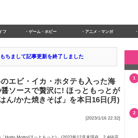
イフ
ゲーム・ホビー
アニメ・マンガ
1日をもちまして記事更新を終了しました
1
きめのエビ・イカ・ホタテも入った海
O醤ソースで贅沢に! ほっともっとが
ん/かた焼きそば」を本日16日(月)
2
[2023/1/16 22:32]
o Motto(ほっともっと)」(2022年12月末現在、2,466店