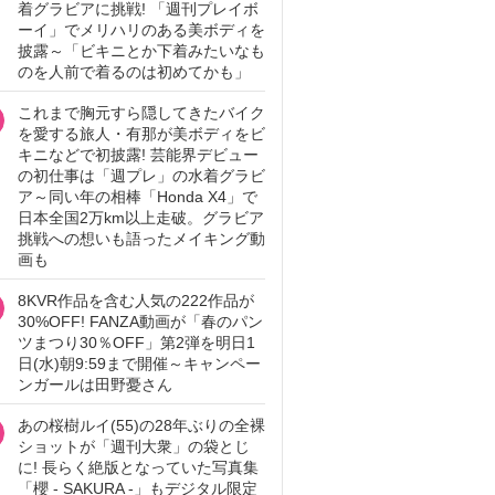
着グラビアに挑戦! 「週刊プレイボ
ーイ」でメリハリのある美ボディを
披露～「ビキニとか下着みたいなも
のを人前で着るのは初めてかも」
これまで胸元すら隠してきたバイク
を愛する旅人・有那が美ボディをビ
キニなどで初披露! 芸能界デビュー
の初仕事は「週プレ」の水着グラビ
ア～同い年の相棒「Honda X4」で
日本全国2万km以上走破。グラビア
挑戦への想いも語ったメイキング動
画も
8KVR作品を含む人気の222作品が
30%OFF! FANZA動画が「春のパン
ツまつり30％OFF」第2弾を明日1
日(水)朝9:59まで開催～キャンペー
ンガールは田野憂さん
あの桜樹ルイ(55)の28年ぶりの全裸
ショットが「週刊大衆」の袋とじ
に! 長らく絶版となっていた写真集
「櫻 - SAKURA -」もデジタル限定