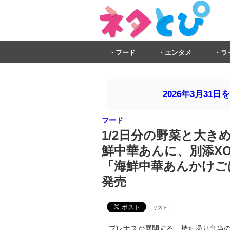
フード
エンタメ
ラ
2026年3月3
フード
1/2日分の野菜と大
鮮中華あんに、別添X
「海鮮中華あんかけごは
発売
リスト
プレナスが展開する、持ち帰り弁当の「Hott