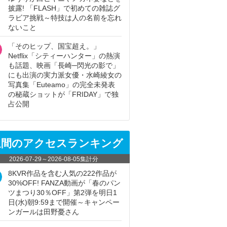
披露! 「FLASH」で初めての雑誌グ
ラビア挑戦～特技は人の名前を忘れ
ないこと
「そのヒップ、国宝超え。」
Netflix「シティーハンター」の熱演
も話題、映画「長崎─閃光の影で」
にも出演の実力派女優・水崎綾女の
写真集「Euteamo」の完全未発表
の秘蔵ショットが「FRIDAY」で独
占公開
週間のアクセスランキング
2026-07-29
～
2026-08-05
集計分
8KVR作品を含む人気の222作品が
30%OFF! FANZA動画が「春のパン
ツまつり30％OFF」第2弾を明日1
日(水)朝9:59まで開催～キャンペー
ンガールは田野憂さん