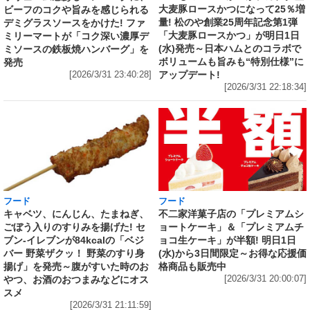
大麦豚ロースかつになって25％増
ビーフのコクや旨みを感じられる
量! 松のや創業25周年記念第1弾
デミグラスソースをかけた! ファ
「大麦豚ロースかつ」が明日1日
ミリーマートが「コク深い濃厚デ
(水)発売～日本ハムとのコラボで
ミソースの鉄板焼ハンバーグ」を
ボリュームも旨みも“特別仕様”に
発売
アップデート!
[2026/3/31 23:40:28]
[2026/3/31 22:18:34]
フード
フード
キャベツ、にんじん、たまねぎ、
不二家洋菓子店の「プレミアムシ
ごぼう入りのすりみを揚げた! セ
ョートケーキ」＆「プレミアムチ
ブン‐イレブンが84kcalの「ベジ
ョコ生ケーキ」が半額! 明日1日
バー 野菜ザクッ！ 野菜のすり身
(水)から3日間限定～お得な応援価
揚げ」を発売～腹がすいた時のお
格商品も販売中
やつ、お酒のおつまみなどにオス
[2026/3/31 20:00:07]
スメ
[2026/3/31 21:11:59]