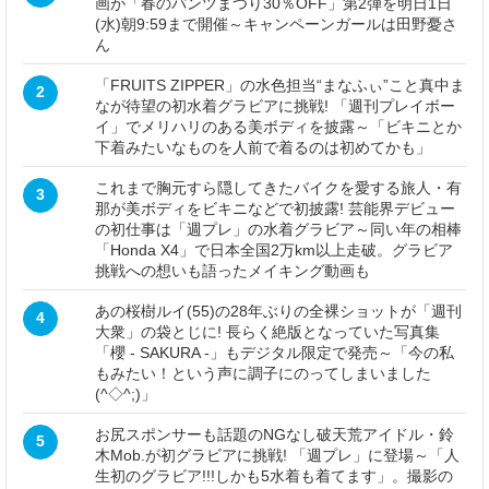
画が「春のパンツまつり30％OFF」第2弾を明日1日
(水)朝9:59まで開催～キャンペーンガールは田野憂さ
ん
「FRUITS ZIPPER」の水色担当“まなふぃ”こと真中ま
2
なが待望の初水着グラビアに挑戦! 「週刊プレイボー
イ」でメリハリのある美ボディを披露～「ビキニとか
下着みたいなものを人前で着るのは初めてかも」
これまで胸元すら隠してきたバイクを愛する旅人・有
3
那が美ボディをビキニなどで初披露! 芸能界デビュー
の初仕事は「週プレ」の水着グラビア～同い年の相棒
「Honda X4」で日本全国2万km以上走破。グラビア
挑戦への想いも語ったメイキング動画も
あの桜樹ルイ(55)の28年ぶりの全裸ショットが「週刊
4
大衆」の袋とじに! 長らく絶版となっていた写真集
「櫻 - SAKURA -」もデジタル限定で発売～「今の私
もみたい！という声に調子にのってしまいました
(^◇^;)」
お尻スポンサーも話題のNGなし破天荒アイドル・鈴
5
木Mob.が初グラビアに挑戦! 「週プレ」に登場～「人
生初のグラビア!!!しかも5水着も着てます」。撮影の