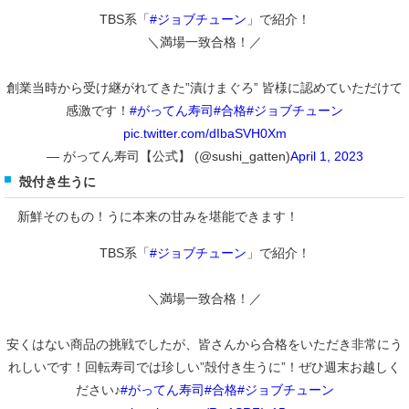
TBS系「
#ジョブチューン
」で紹介！
＼満場一致合格！／
創業当時から受け継がれてきた”漬けまぐろ” 皆様に認めていただけて
感激です！
#がってん寿司
#合格
#ジョブチューン
pic.twitter.com/dIbaSVH0Xm
— がってん寿司【公式】 (@sushi_gatten)
April 1, 2023
殻付き生うに
新鮮そのもの！うに本来の甘みを堪能できます！
TBS系「
#ジョブチューン
」で紹介！
＼満場一致合格！／
安くはない商品の挑戦でしたが、皆さんから合格をいただき非常にう
れしいです！回転寿司では珍しい”殻付き生うに”！ぜひ週末お越しく
ださい♪
#がってん寿司
#合格
#ジョブチューン