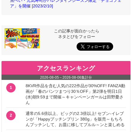
魚べい・元気寿司がバレンタインシーズン限定「チョコフェ
ア」を開催 [2023/2/10]
この記事が面白かったら
ネタとぴをフォロー
アクセスランキング
2026-08-05
～
2026-08-06
集計分
8KVR作品を含む人気の222作品が30%OFF! FANZA動
1
画が「春のパンツまつり30％OFF」第2弾を明日1日
(水)朝9:59まで開催～キャンペーンガールは田野憂さ
ん
通常の5.6倍以上、ビッグの2.3倍以上! セブン‐イレブ
2
ンが「Happyプッチンプリン 380g」を販売～もちろ
んプッチンして、お皿に移してプルル～ンと楽しめる