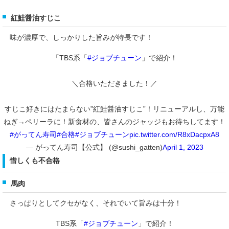
紅鮭醤油すじこ
味が濃厚で、しっかりした旨みが特長です！
「TBS系「
#ジョブチューン
」で紹介！
＼合格いただきました！／
すじこ好きにはたまらない”紅鮭醤油すじこ”！リニューアルし、万能
ねぎ→ペリーラに！新食材の、皆さんのジャッジもお待ちしてます！
#がってん寿司
#合格
#ジョブチューン
pic.twitter.com/R8xDacpxA8
— がってん寿司【公式】 (@sushi_gatten)
April 1, 2023
惜しくも不合格
馬肉
さっぱりとしてクセがなく、それでいて旨みは十分！
TBS系「
#ジョブチューン
」で紹介！