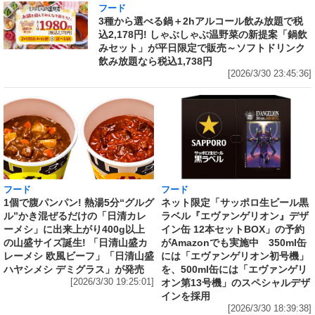
フード
3種から選べる鍋＋2hアルコール飲み放題で税
込2,178円! しゃぶしゃぶ温野菜の新提案「鍋飲
みセット」が平日限定で販売～ソフトドリンク
飲み放題なら税込1,738円
[2026/3/30 23:45:36]
フード
フード
1個で腹パンパン! 熱湯5分“グルグ
ネット限定「サッポロ生ビール黒
ル”かき混ぜるだけの「日清カレ
ラベル『エヴァンゲリオン』デザ
ーメシ」に出来上がり400g以上
イン缶 12本セットBOX」の予約
の山盛サイズ誕生! 「日清山盛カ
がAmazonでも実施中 350ml缶
レーメシ 欧風ビーフ」「日清山盛
には「エヴァンゲリオン初号機」
ハヤシメシ デミグラス」が発売
を、500ml缶には「エヴァンゲリ
[2026/3/30 19:25:01]
オン第13号機」のスペシャルデザ
インを採用
[2026/3/30 18:39:38]