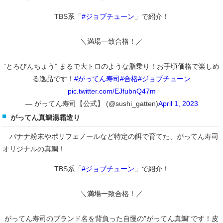
TBS系「
#ジョブチューン
」で紹介！
＼満場一致合格！／
”とろびんちょう” まるで大トロのような脂乗り！お手頃価格で楽しめ
る逸品です！
#がってん寿司
#合格
#ジョブチューン
pic.twitter.com/EJfubnQ47m
— がってん寿司【公式】 (@sushi_gatten)
April 1, 2023
がってん真鯛湯霜造り
バナナ粉末やポリフェノールなど特定の餌で育てた、がってん寿司
オリジナルの真鯛！
TBS系「
#ジョブチューン
」で紹介！
＼満場一致合格！／
がってん寿司のブランド名を背負った自慢の”がってん真鯛”です！皮