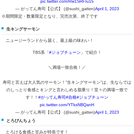
pic.twitter.com/Rw1SRFIu15
— がってん寿司【公式】 (@sushi_gatten)
April 1, 2023
※期間限定・数量限定となり、完売次第、終了です
生キングサーモン
ニュージーランドから届く、最上級の味わい！
TBS系「
#ジョブチューン
」で紹介！
＼満場一致合格！／
寿司と言えば大人気のサーモン！”生キングサーモン”は、生ならでは
のしっとり食感とキングと言わしめる脂乗り！堂々の満場一致で
す！！
#がってん寿司
#合格
#ジョブチューン
pic.twitter.com/YTksNBQanH
— がってん寿司【公式】 (@sushi_gatten)
April 1, 2023
とろびんちょう
とろける食感と甘みが特長です！