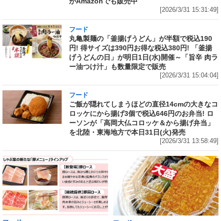
がAmazonでも販売中
[2026/3/31 15:31:49]
フード
丸亀製麺の「釜揚げうどん」が半額で税込190
円! 得サイズは390円お得な税込380円! 「釜揚
げうどんの日」が明日1日(水)開催～「旨辛 肉ラ
ー油つけ汁」も数量限定で販売
[2026/3/31 15:04:04]
フード
ご飯が隠れてしまうほどの直径14cmの大きなコ
ロッケにから揚げ3個で税込646円のお弁当! ロ
ーソンが「高岡大仏コロッケ＆から揚げ弁当」
を北陸・東海地方で本日31日(火)発売
[2026/3/31 13:58:49]