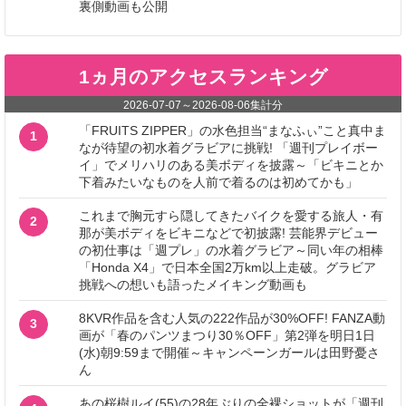
裏側動画も公開
1ヵ月のアクセスランキング
2026-07-07
～
2026-08-06
集計分
「FRUITS ZIPPER」の水色担当“まなふぃ”こと真中ま
1
なが待望の初水着グラビアに挑戦! 「週刊プレイボー
イ」でメリハリのある美ボディを披露～「ビキニとか
下着みたいなものを人前で着るのは初めてかも」
これまで胸元すら隠してきたバイクを愛する旅人・有
2
那が美ボディをビキニなどで初披露! 芸能界デビュー
の初仕事は「週プレ」の水着グラビア～同い年の相棒
「Honda X4」で日本全国2万km以上走破。グラビア
挑戦への想いも語ったメイキング動画も
8KVR作品を含む人気の222作品が30%OFF! FANZA動
3
画が「春のパンツまつり30％OFF」第2弾を明日1日
(水)朝9:59まで開催～キャンペーンガールは田野憂さ
ん
あの桜樹ルイ(55)の28年ぶりの全裸ショットが「週刊