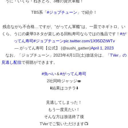
うに・いくら・ねぎとろ、3種の贅沢軍艦！
TBS系「
#ジョブチューン
」で紹介！
残念ながら不合格…ですが、”がってん軍艦”は、一皿でネギトロ、い
くら、うにの豪華3ネタが楽しめる回転寿司ならではの逸品です！
#が
ってん寿司
#ジョブチューン
pic.twitter.com/1X95DZtWTv
— がってん寿司【公式】 (@sushi_gatten)
April 1, 2023
なお、「ジョブチューン」2023年4月1日(土)放送分は、
「TVer」の
見逃し配信
で視聴ができます。
#魚べい
＆
#がってん寿司
2社同時ジャッジ🍣
⬇️結果はコチラ⬇️
見逃してしまった！
もう一度見たい！
そんな方は放送終了後
TVerでご覧いただけます📺