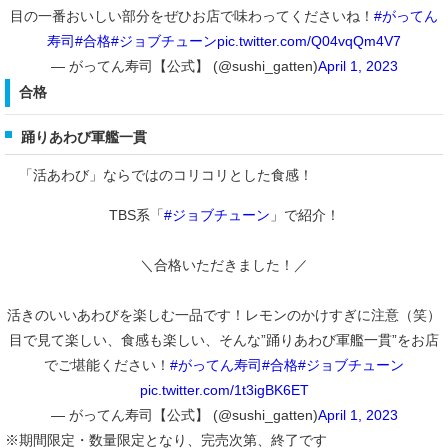
目の一番おいしい部分をぜひお店で味わってくださいね！
#がってん
寿司
#合格
#ジョブチューン
pic.twitter.com/Q04vqQm4V7
— がってん寿司【公式】 (@sushi_gatten)
April 1, 2023
合格
踊りあわび軍艦一貫
「活あわび」ならではのコリコリとした食感！
TBS系「
#ジョブチューン
」で紹介！
＼合格いただきました！／
活きのいいあわびを楽しむ一品です！レモンのかけすぎに注意（笑）
目で見て楽しい、食感も楽しい、そんな”踊りあわび軍艦一貫”をお店
でご堪能ください！
#がってん寿司
#合格
#ジョブチューン
pic.twitter.com/1t3igBK6ET
— がってん寿司【公式】 (@sushi_gatten)
April 1, 2023
※期間限定・数量限定となり、完売次第、終了です