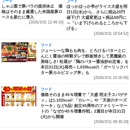
フード
フード
しゃぶ葉で豚バラの提供休止 価
ほっかほっか亭がライス大盛を明
格はそのまま厳選した米国産豚ロ
日1日(水)から、さらに税込20円
ースを新たに導入
値下げ! 大盛変更は＋税込50円に
[2026/3/31 12:49:33]
～「いま下げられるところから下
げる」
[2026/3/31 10:54:52]
フード
ジューシーな鶏もも肉を、とろけるバターとに
んにく醤油の特製ダレで鉄板焼きして悪魔級の
美味しさ! 松屋が「鶏のバター醤油炒め定食」を
本日31日(火)発売～1,039kcalの「ガーリックバ
ター豚カルビエッグ丼」も
[2026/3/31 10:26:05]
フード
価格そのまま45％増量で「大盛 明太子スパゲテ
ィ」は1,102kcal! 「カレー」や「天使のチーズ
ケーキ」など6品! 創立45周年のファミリーマー
トの「なぜか45％増量作戦」2週目が本日31日
(火)から開催
[2026/3/31 09:30:29]