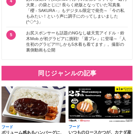
4
大衆」の袋とじに! 長らく絶版となっていた写真集
「櫻 - SAKURA -」もデジタル限定で発売～「今の私
もみたい！という声に調子にのってしまいました
(^◇^;)」
お尻スポンサーも話題のNGなし破天荒アイドル・鈴
5
木Mob.が初グラビアに挑戦! 「週プレ」に登場～「人
生初のグラビア!!!しかも5水着も着てます」。撮影の
裏側動画も公開
同じジャンルの記事
フード
フード
いつものロースかつが、カナダ産
ボリューム感あるハンバーグに、