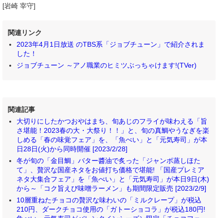
[岩崎 宰守]
関連リンク
2023年4月1日放送 のTBS系「ジョブチューン」で紹介されま
した！
ジョブチューン ～アノ職業のヒミツぶっちゃけます!(TVer)
関連記事
大切りにしたかつおやはまち、旬あじのフライが味わえる「旨
さ堪能！2023春の大・大祭り！！」と、旬の真鯛やうなぎを楽
しめる「春の味覚フェア」を、「魚べい」と「元気寿司」が本
日28日(火)から同時開催 [2023/2/28]
冬が旬の「金目鯛」バター醬油で炙った「ジャンボ蒸しほた
て」、贅沢な国産ネタをお値打ち価格で堪能! 「国産プレミア
ネタ大集合フェア」を「魚べい」と「元気寿司」が本日9日(木)
から～「コク旨えび味噌ラーメン」も期間限定販売 [2023/2/9]
10層重ねたチョコの贅沢な味わいの「ミルクレープ」が税込
210円、ダークチョコ使用の「ガトーショコラ」が税込180円!