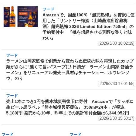
フード
Amazonで、国産100％「超完熟梅」を贅沢に使
用した「サントリー梅酒〈山崎蒸溜所貯蔵梅
酒〉超完熟梅 2026 Limited Edition 750ml」の
予約受付中 『桃を想起させる芳醇な香りと味
わい』
[2026/3/30 18:02:19]
フード
ラーメン山岡家監修で創業から変わらぬ伝統の
味を再現したカップ麺がさらに“濃くて旨い”ス
ープに! 日清が「ラーメン山岡家 醤油ラーメ
ン」をリニューアル発売～具材はチャーシュ
ー、ホウレンソウ、のり
[2026/3/30 17:01:58]
フード
売上1本につき1円を熊本城災害復旧に寄付
Amazonで「サッポロ生ビール黒ラベル『熊本
城復興応援缶』 350ml×24本」が税込5,180円!
発売から10年、昨年までの累計寄付金額は
6,344,952円
[2026/3/30 15:50:17]