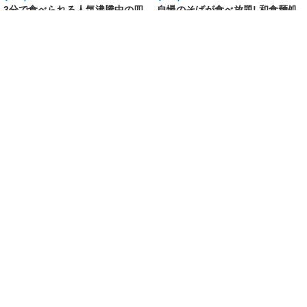
フード
フード
3分で食べられる人気沸騰中の四
自慢のそばが食べ放題! 和食麺処
川料理! 日清食品が「カップヌー
サガミが「晦日そば」を明日31日
ドル 14種のスパイス麻辣湯」を
(火)開催～大海老天などの天ぷら
発売～具材は謎肉、キャベツ、チ
や薬味などもついて税込2,200円!
ンゲンサイ、キクラゲ
「時間無制限」の挑戦枠は税込
[2026/3/30 15:42:35]
4,400円
[2026/3/30 15:17:42]
フード
熱湯5分でふっくら白ご飯! カレーや納豆、牛丼
の具も余裕で入ってお皿いらずの新提案! 「日清
ふっくら釜炊き ごはん」が本日30日(月)発売～
常温で1年保存可能。電子レンジがないオフィス
やアウトドアでも活用できる!
[2026/3/30 14:17:14]