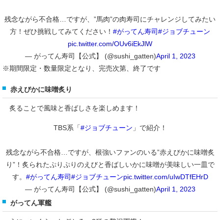
残念ながら不合格…ですが、”馬肉”の肉寿司にチャレンジしてみたい
方！ぜひ挑戦してみてください！
#がってん寿司
#ジョブチューン
pic.twitter.com/OUv6iEkJlW
— がってん寿司【公式】 (@sushi_gatten)
April 1, 2023
※期間限定・数量限定となり、完売次第、終了です
赤えびかに味噌炙り
炙ることで風味と香ばしさを楽しめます！
TBS系「
#ジョブチューン
」で紹介！
残念ながら不合格…ですが、根強いファンのいる”赤えびかに味噌炙
り”！炙られたぷりぷりのえびと香ばしいかに味噌が美味しい一皿で
す。
#がってん寿司
#ジョブチューン
pic.twitter.com/uIwDTfEHrD
— がってん寿司【公式】 (@sushi_gatten)
April 1, 2023
がってん軍艦