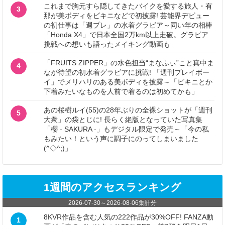
これまで胸元すら隠してきたバイクを愛する旅人・有
3
那が美ボディをビキニなどで初披露! 芸能界デビュー
の初仕事は「週プレ」の水着グラビア～同い年の相棒
「Honda X4」で日本全国2万km以上走破。グラビア
挑戦への想いも語ったメイキング動画も
「FRUITS ZIPPER」の水色担当“まなふぃ”こと真中ま
4
なが待望の初水着グラビアに挑戦! 「週刊プレイボー
イ」でメリハリのある美ボディを披露～「ビキニとか
下着みたいなものを人前で着るのは初めてかも」
あの桜樹ルイ(55)の28年ぶりの全裸ショットが「週刊
5
大衆」の袋とじに! 長らく絶版となっていた写真集
「櫻 - SAKURA -」もデジタル限定で発売～「今の私
もみたい！という声に調子にのってしまいました
(^◇^;)」
1週間のアクセスランキング
2026-07-30
～
2026-08-06
集計分
8KVR作品を含む人気の222作品が30%OFF! FANZA動
1