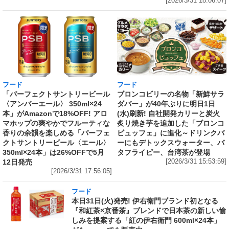
[2026/3/31 18:06:07]
フード
フード
「パーフェクトサントリービール
ブロンコビリーの名物「新鮮サラ
〈アンバーエール〉 350ml×24
ダバー」が40年ぶりに明日1日
本」がAmazonで18%OFF! アロ
(水)刷新! 自社開発カリーと炭火
マホップの爽やかでフルーティな
炙り焼き芋を追加した「ブロンコ
香りの余韻を楽しめる「パーフェ
ビュッフェ」に進化～ドリンクバ
クトサントリービール〈エール〉
ーにもデトックスウォーター、バ
350ml×24本」は26%OFFで5月
タフライピー、台湾茶が登場
12日発売
[2026/3/31 15:53:59]
[2026/3/31 17:56:05]
フード
本日31日(火)発売! 伊右衛門ブランド初となる
『和紅茶×京番茶』ブレンドで日本茶の新しい愉
しみを提案する「紅の伊右衛門 600ml×24本」