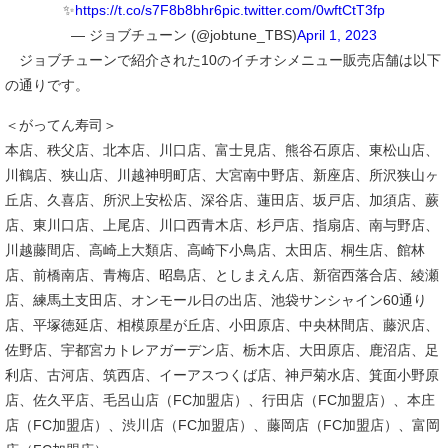
✨
https://t.co/s7F8b8bhr6
pic.twitter.com/0wftCtT3fp
— ジョブチューン (@jobtune_TBS)
April 1, 2023
ジョブチューンで紹介された10のイチオシメニュー販売店舗は以下
の通りです。
＜がってん寿司＞
本店、秩父店、北本店、川口店、富士見店、熊谷石原店、東松山店、
川鶴店、狭山店、川越神明町店、大宮南中野店、新座店、所沢狭山ヶ
丘店、久喜店、所沢上安松店、深谷店、蓮田店、坂戸店、加須店、蕨
店、東川口店、上尾店、川口西青木店、杉戸店、指扇店、南与野店、
川越藤間店、高崎上大類店、高崎下小鳥店、太田店、桐生店、館林
店、前橋南店、青梅店、昭島店、としまえん店、新宿西落合店、綾瀬
店、練馬土支田店、オンモール日の出店、池袋サンシャイン60通り
店、平塚徳延店、相模原星が丘店、小田原店、中央林間店、藤沢店、
佐野店、宇都宮カトレアガーデン店、栃木店、大田原店、鹿沼店、足
利店、古河店、筑西店、イーアスつくば店、神戸菊水店、箕面小野原
店、佐久平店、毛呂山店（FC加盟店）、行田店（FC加盟店）、本庄
店（FC加盟店）、渋川店（FC加盟店）、藤岡店（FC加盟店）、富岡