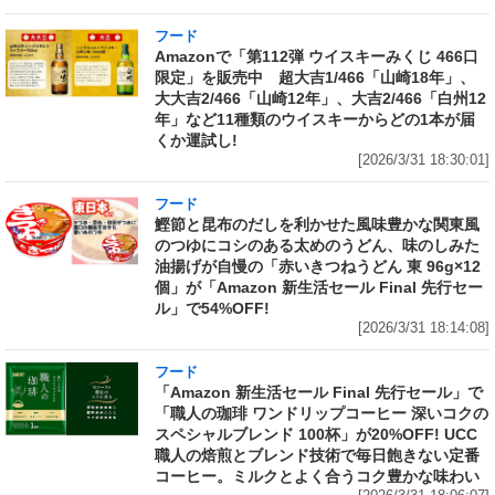
フード
Amazonで「第112弾 ウイスキーみくじ 466口
限定」を販売中 超大吉1/466「山崎18年」、
大大吉2/466「山崎12年」、大吉2/466「白州12
年」など11種類のウイスキーからどの1本が届
くか運試し!
[2026/3/31 18:30:01]
フード
鰹節と昆布のだしを利かせた風味豊かな関東風
のつゆにコシのある太めのうどん、味のしみた
油揚げが自慢の「赤いきつねうどん 東 96g×12
個」が「Amazon 新生活セール Final 先行セー
ル」で54%OFF!
[2026/3/31 18:14:08]
フード
「Amazon 新生活セール Final 先行セール」で
「職人の珈琲 ワンドリップコーヒー 深いコクの
スペシャルブレンド 100杯」が20%OFF! UCC
職人の焙煎とブレンド技術で毎日飽きない定番
コーヒー。ミルクとよく合うコク豊かな味わい