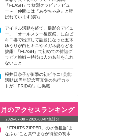
「FLASH」で鮮烈グラビアデビュ
ー～「仲間には『あやちゃみ』と呼
ばれています(笑)」
アイドル活動を経て、撮影会デビュ
ー、「オールスター後夜祭」に白ビ
キニ姿で出演して話題になった五木
ゆうりが白ビキニやメガネ姿などを
披露! 「FLASH」で初めての雑誌グ
ラビア挑戦～特技は人の名前を忘れ
ないこと
桜井日奈子が衝撃の初ビキニ! 芸能
活動10周年記念写真集の先行カッ
トが「FRIDAY」に掲載
ヵ月のアクセスランキング
2026-07-08
～
2026-08-07
集計分
「FRUITS ZIPPER」の水色担当“ま
なふぃ”こと真中まなが待望の初水