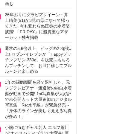
画も
26年ぶりにグラビアクイーン・井
上晴美(51)が3児の母になって帰っ
てきた! 今も変わらぬ圧巻の水着姿
披露! 「FRIDAY」に超貴重なアザ
ーカット独占掲載
通常の5.6倍以上、ビッグの2.3倍以
上! セブン‐イレブンが「Happyプッ
チンプリン 380g」を販売～もちろ
んプッチンして、お皿に移してプル
ル～ンと楽しめる
1年の闘病期間を経て退社した、元
フジテレビアナ・渡邊渚の純白水着
姿が動画で公開! 1st写真集が大好評
で未公開カット大量追加のデジタル
写真集「Re:水平線」が緊急発売～
「身体のラインが美しく見える写真
が多め！」
小胸に悩むギャル芸人 エルフ荒川
が“ナイスバディブラ”で大変身! 薄