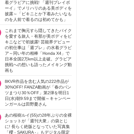
着グラビアに挑戦! 「週刊プレイボ
ーイ」でメリハリのある美ボディを
披露～「ビキニとか下着みたいなも
のを人前で着るのは初めてかも」
これまで胸元すら隠してきたバイク
を愛する旅人・有那が美ボディをビ
キニなどで初披露! 芸能界デビュー
の初仕事は「週プレ」の水着グラビ
ア～同い年の相棒「Honda X4」で
日本全国2万km以上走破。グラビア
挑戦への想いも語ったメイキング動
画も
8KVR作品を含む人気の222作品が
30%OFF! FANZA動画が「春のパン
ツまつり30％OFF」第2弾を明日1
日(水)朝9:59まで開催～キャンペー
ンガールは田野憂さん
あの桜樹ルイ(55)の28年ぶりの全裸
ショットが「週刊大衆」の袋とじ
に! 長らく絶版となっていた写真集
「櫻 - SAKURA -」もデジタル限定