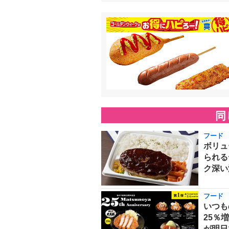
同
フード
ボリュ
られる
ク深い
フード
いつも
25％
が明日