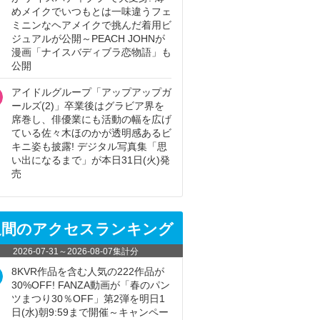
めメイクでいつもとは一味違うフェ
ミニンなヘアメイクで挑んだ着用ビ
ジュアルが公開～PEACH JOHNが
漫画「ナイスバディブラ恋物語」も
公開
アイドルグループ「アップアップガ
ールズ(2)」卒業後はグラビア界を
席巻し、俳優業にも活動の幅を広げ
ている佐々木ほのかが透明感あるビ
キニ姿も披露! デジタル写真集「思
い出になるまで」が本日31日(火)発
売
週間のアクセスランキング
2026-07-31
～
2026-08-07
集計分
8KVR作品を含む人気の222作品が
30%OFF! FANZA動画が「春のパン
ツまつり30％OFF」第2弾を明日1
日(水)朝9:59まで開催～キャンペー