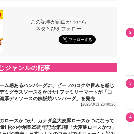
この記事が面白かったら
ネタとぴをフォロー
2
じジャンルの記事
3
ーム感あるハンバーグに、ビーフのコクや旨みを感じ
デミグラスソースをかけた! ファミリーマートが「コ
濃厚デミソースの鉄板焼ハンバーグ」を発売
[2026/3/31 23:40:28]
4
のロースかつが、カナダ産大麦豚ロースかつになって
増量! 松のや創業25周年記念第1弾「大麦豚ロースかつ」
1日(水)発売～日本ハムとのコラボでボリュームも旨み