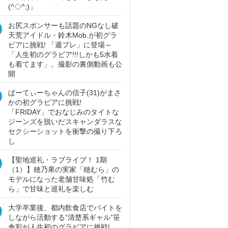
(^◇^;)」
お尻スポンサーも話題のNGなし破
天荒アイドル・鈴木Mob.が初グラ
ビアに挑戦! 「週プレ」に登場～
「人生初のグラビア!!!しかも5水着
も着てます」。撮影の裏側動画も公
開
ぱーてぃーちゃんの信子(31)がまさ
かの初グラビアに挑戦!
「FRIDAY」でおなじみのタイトな
ジーンズを脱いだスキャンダラスな
セクシーショットを衝撃の撮り下ろ
し
【聖地巡礼・ラブライブ！ 1期
（1）】穂乃果の実家「穂むら」の
モデルになった老舗甘味処「竹む
ら」で甘味と巡礼を楽しむ
大学卒業後、都内飲食店でバイトを
しながら活動する“清楚系ギャル”笹
倉彩が人生初のグラビアに挑戦!