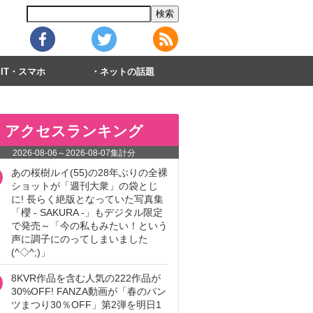
IT・スマホ
ネットの話題
アクセスランキング
2026-08-06
～
2026-08-07
集計分
あの桜樹ルイ(55)の28年ぶりの全裸
ショットが「週刊大衆」の袋とじ
に! 長らく絶版となっていた写真集
「櫻 - SAKURA -」もデジタル限定
で発売～「今の私もみたい！という
声に調子にのってしまいました
(^◇^;)」
8KVR作品を含む人気の222作品が
30%OFF! FANZA動画が「春のパン
ツまつり30％OFF」第2弾を明日1