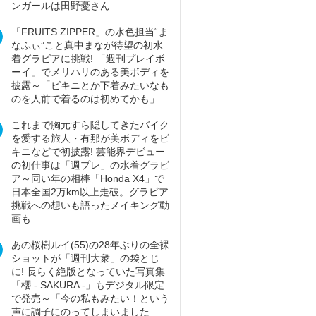
ンガールは田野憂さん
「FRUITS ZIPPER」の水色担当“ま
なふぃ”こと真中まなが待望の初水
着グラビアに挑戦! 「週刊プレイボ
ーイ」でメリハリのある美ボディを
披露～「ビキニとか下着みたいなも
のを人前で着るのは初めてかも」
これまで胸元すら隠してきたバイク
を愛する旅人・有那が美ボディをビ
キニなどで初披露! 芸能界デビュー
の初仕事は「週プレ」の水着グラビ
ア～同い年の相棒「Honda X4」で
日本全国2万km以上走破。グラビア
挑戦への想いも語ったメイキング動
画も
あの桜樹ルイ(55)の28年ぶりの全裸
ショットが「週刊大衆」の袋とじ
に! 長らく絶版となっていた写真集
「櫻 - SAKURA -」もデジタル限定
で発売～「今の私もみたい！という
声に調子にのってしまいました