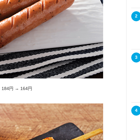
2
3
84円 → 164円
。
4