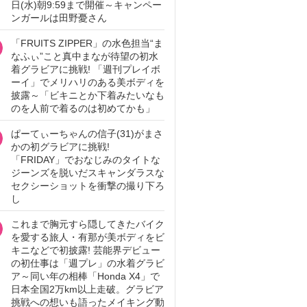
日(水)朝9:59まで開催～キャンペー
ンガールは田野憂さん
「FRUITS ZIPPER」の水色担当“ま
なふぃ”こと真中まなが待望の初水
着グラビアに挑戦! 「週刊プレイボ
ーイ」でメリハリのある美ボディを
披露～「ビキニとか下着みたいなも
のを人前で着るのは初めてかも」
ぱーてぃーちゃんの信子(31)がまさ
かの初グラビアに挑戦!
「FRIDAY」でおなじみのタイトな
ジーンズを脱いだスキャンダラスな
セクシーショットを衝撃の撮り下ろ
し
これまで胸元すら隠してきたバイク
を愛する旅人・有那が美ボディをビ
キニなどで初披露! 芸能界デビュー
の初仕事は「週プレ」の水着グラビ
ア～同い年の相棒「Honda X4」で
日本全国2万km以上走破。グラビア
挑戦への想いも語ったメイキング動