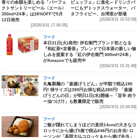
香りの余韻を楽しめる「パーフェ
ビュッフェ」に進化～ドリンクバ
クトサントリービール〈エール〉
ーにもデトックスウォーター、バ
350ml×24本」は26%OFFで5月
タフライピー、台湾茶が登場
12日発売
[2026/3/31 15:53:59]
[2026/3/31 17:56:05]
フード
本日31日(火)発売! 伊右衛門ブランド初となる
『和紅茶×京番茶』ブレンドで日本茶の新しい愉
しみを提案する「紅の伊右衛門 600ml×24本」
がAmazonでも販売中
[2026/3/31 15:31:49]
フード
丸亀製麺の「釜揚げうどん」が半額で税込190
円! 得サイズは390円お得な税込380円! 「釜揚
げうどんの日」が明日1日(水)開催～「旨辛 肉ラ
ー油つけ汁」も数量限定で販売
[2026/3/31 15:04:04]
フード
ご飯が隠れてしまうほどの直径14cmの大きなコ
ロッケにから揚げ3個で税込646円のお弁当! ロ
ーソンが「高岡大仏コロッケ＆から揚げ弁当」