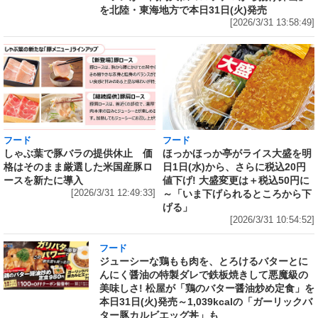
を北陸・東海地方で本日31日(火)発売
[2026/3/31 13:58:49]
フード
フード
しゃぶ葉で豚バラの提供休止 価
ほっかほっか亭がライス大盛を明
格はそのまま厳選した米国産豚ロ
日1日(水)から、さらに税込20円
ースを新たに導入
値下げ! 大盛変更は＋税込50円に
[2026/3/31 12:49:33]
～「いま下げられるところから下
げる」
[2026/3/31 10:54:52]
フード
ジューシーな鶏もも肉を、とろけるバターとに
んにく醤油の特製ダレで鉄板焼きして悪魔級の
美味しさ! 松屋が「鶏のバター醤油炒め定食」を
本日31日(火)発売～1,039kcalの「ガーリックバ
ター豚カルビエッグ丼」も