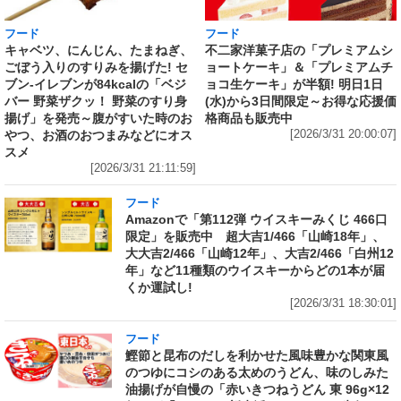
フード
フード
キャベツ、にんじん、たまねぎ、
不二家洋菓子店の「プレミアムシ
ごぼう入りのすりみを揚げた! セ
ョートケーキ」＆「プレミアムチ
ブン‐イレブンが84kcalの「ベジ
ョコ生ケーキ」が半額! 明日1日
バー 野菜ザクッ！ 野菜のすり身
(水)から3日間限定～お得な応援価
揚げ」を発売～腹がすいた時のお
格商品も販売中
やつ、お酒のおつまみなどにオス
[2026/3/31 20:00:07]
スメ
[2026/3/31 21:11:59]
フード
Amazonで「第112弾 ウイスキーみくじ 466口
限定」を販売中 超大吉1/466「山崎18年」、
大大吉2/466「山崎12年」、大吉2/466「白州12
年」など11種類のウイスキーからどの1本が届
くか運試し!
[2026/3/31 18:30:01]
フード
鰹節と昆布のだしを利かせた風味豊かな関東風
のつゆにコシのある太めのうどん、味のしみた
油揚げが自慢の「赤いきつねうどん 東 96g×12