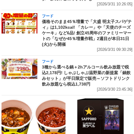
[2026/3/31 10:26:05]
フード
価格そのまま45％増量で「大盛 明太子スパゲテ
ィ」は1,102kcal! 「カレー」や「天使のチーズ
ケーキ」など6品! 創立45周年のファミリーマー
トの「なぜか45％増量作戦」2週目が本日31日
(火)から開催
[2026/3/31 09:30:29]
フード
3種から選べる鍋＋2hアルコール飲み放題で税
込2,178円! しゃぶしゃぶ温野菜の新提案「鍋飲
みセット」が平日限定で販売～ソフトドリンク
飲み放題なら税込1,738円
[2026/3/30 23:45:36]