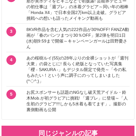
那が美ボディをビキニなどで初披露! 芸能界デビュー
の初仕事は「週プレ」の水着グラビア～同い年の相棒
「Honda X4」で日本全国2万km以上走破。グラビア
挑戦への想いも語ったメイキング動画も
8KVR作品を含む人気の222作品が30%OFF! FANZA動
3
画が「春のパンツまつり30％OFF」第2弾を明日1日
(水)朝9:59まで開催～キャンペーンガールは田野憂さ
ん
あの桜樹ルイ(55)の28年ぶりの全裸ショットが「週刊
4
大衆」の袋とじに! 長らく絶版となっていた写真集
「櫻 - SAKURA -」もデジタル限定で発売～「今の私
もみたい！という声に調子にのってしまいました
(^◇^;)」
お尻スポンサーも話題のNGなし破天荒アイドル・鈴
5
木Mob.が初グラビアに挑戦! 「週プレ」に登場～「人
生初のグラビア!!!しかも5水着も着てます」。撮影の
裏側動画も公開
同じジャンルの記事