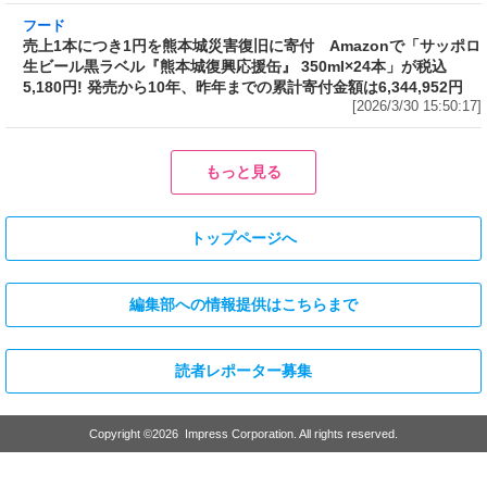
ン」をリニューアル発売～具材はチャーシュ
ー、ホウレンソウ、のり
[2026/3/30 17:01:58]
フード
売上1本につき1円を熊本城災害復旧に寄付
Amazonで「サッポロ生ビール黒ラベル『熊本
城復興応援缶』 350ml×24本」が税込5,180円!
発売から10年、昨年までの累計寄付金額は
6,344,952円
[2026/3/30 15:50:17]
フード
フード
3分で食べられる人気沸騰中の四
自慢のそばが食べ放題! 和食麺処
川料理! 日清食品が「カップヌー
サガミが「晦日そば」を明日31日
ドル 14種のスパイス麻辣湯」を
(火)開催～大海老天などの天ぷら
発売～具材は謎肉、キャベツ、チ
や薬味などもついて税込2,200円!
ンゲンサイ、キクラゲ
「時間無制限」の挑戦枠は税込
[2026/3/30 15:42:35]
4,400円
[2026/3/30 15:17:42]
フード
熱湯5分でふっくら白ご飯! カレーや納豆、牛丼の具も余裕で入って