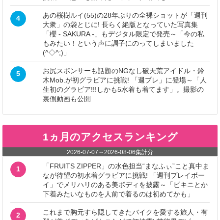
あの桜樹ルイ(55)の28年ぶりの全裸ショットが「週刊
4
大衆」の袋とじに! 長らく絶版となっていた写真集
「櫻 - SAKURA -」もデジタル限定で発売～「今の私
もみたい！という声に調子にのってしまいました
(^◇^;)」
お尻スポンサーも話題のNGなし破天荒アイドル・鈴
5
木Mob.が初グラビアに挑戦! 「週プレ」に登場～「人
生初のグラビア!!!しかも5水着も着てます」。撮影の
裏側動画も公開
1ヵ月のアクセスランキング
2026-07-07
～
2026-08-06
集計分
「FRUITS ZIPPER」の水色担当“まなふぃ”こと真中ま
1
なが待望の初水着グラビアに挑戦! 「週刊プレイボー
イ」でメリハリのある美ボディを披露～「ビキニとか
下着みたいなものを人前で着るのは初めてかも」
これまで胸元すら隠してきたバイクを愛する旅人・有
2