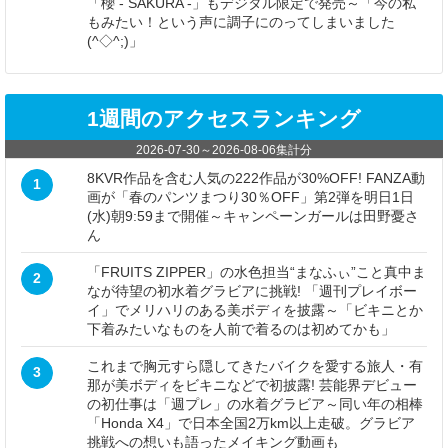
「櫻 - SAKURA -」もデジタル限定で発売～「今の私
もみたい！という声に調子にのってしまいました
(^◇^;)」
1週間のアクセスランキング
2026-07-30
～
2026-08-06
集計分
8KVR作品を含む人気の222作品が30%OFF! FANZA動
1
画が「春のパンツまつり30％OFF」第2弾を明日1日
(水)朝9:59まで開催～キャンペーンガールは田野憂さ
ん
「FRUITS ZIPPER」の水色担当“まなふぃ”こと真中ま
2
なが待望の初水着グラビアに挑戦! 「週刊プレイボー
イ」でメリハリのある美ボディを披露～「ビキニとか
下着みたいなものを人前で着るのは初めてかも」
これまで胸元すら隠してきたバイクを愛する旅人・有
3
那が美ボディをビキニなどで初披露! 芸能界デビュー
の初仕事は「週プレ」の水着グラビア～同い年の相棒
「Honda X4」で日本全国2万km以上走破。グラビア
挑戦への想いも語ったメイキング動画も