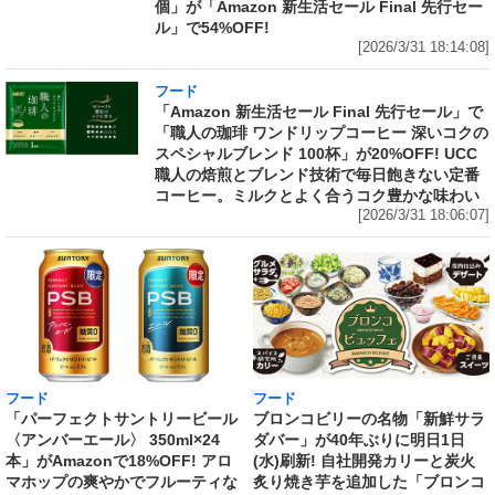
個」が「Amazon 新生活セール Final 先行セー
ル」で54%OFF!
[2026/3/31 18:14:08]
フード
「Amazon 新生活セール Final 先行セール」で
「職人の珈琲 ワンドリップコーヒー 深いコクの
スペシャルブレンド 100杯」が20%OFF! UCC
職人の焙煎とブレンド技術で毎日飽きない定番
コーヒー。ミルクとよく合うコク豊かな味わい
[2026/3/31 18:06:07]
フード
フード
「パーフェクトサントリービール
ブロンコビリーの名物「新鮮サラ
〈アンバーエール〉 350ml×24
ダバー」が40年ぶりに明日1日
本」がAmazonで18%OFF! アロ
(水)刷新! 自社開発カリーと炭火
マホップの爽やかでフルーティな
炙り焼き芋を追加した「ブロンコ