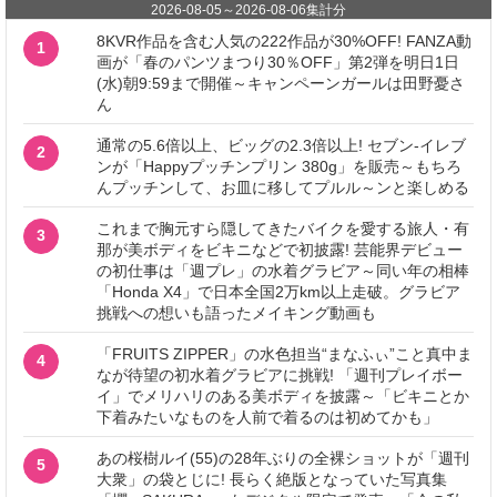
2026-08-05
～
2026-08-06
集計分
8KVR作品を含む人気の222作品が30%OFF! FANZA動
1
画が「春のパンツまつり30％OFF」第2弾を明日1日
(水)朝9:59まで開催～キャンペーンガールは田野憂さ
ん
通常の5.6倍以上、ビッグの2.3倍以上! セブン‐イレブ
2
ンが「Happyプッチンプリン 380g」を販売～もちろ
んプッチンして、お皿に移してプルル～ンと楽しめる
これまで胸元すら隠してきたバイクを愛する旅人・有
3
那が美ボディをビキニなどで初披露! 芸能界デビュー
の初仕事は「週プレ」の水着グラビア～同い年の相棒
「Honda X4」で日本全国2万km以上走破。グラビア
挑戦への想いも語ったメイキング動画も
「FRUITS ZIPPER」の水色担当“まなふぃ”こと真中ま
4
なが待望の初水着グラビアに挑戦! 「週刊プレイボー
イ」でメリハリのある美ボディを披露～「ビキニとか
下着みたいなものを人前で着るのは初めてかも」
あの桜樹ルイ(55)の28年ぶりの全裸ショットが「週刊
5
大衆」の袋とじに! 長らく絶版となっていた写真集