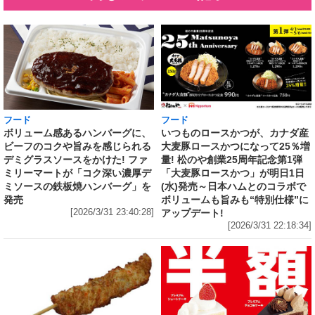
フード
フード
いつものロースかつが、カナダ産
ボリューム感あるハンバーグに、
大麦豚ロースかつになって25％増
ビーフのコクや旨みを感じられる
量! 松のや創業25周年記念第1弾
デミグラスソースをかけた! ファ
「大麦豚ロースかつ」が明日1日
ミリーマートが「コク深い濃厚デ
(水)発売～日本ハムとのコラボで
ミソースの鉄板焼ハンバーグ」を
ボリュームも旨みも“特別仕様”に
発売
アップデート!
[2026/3/31 23:40:28]
[2026/3/31 22:18:34]