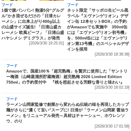
フード
フード
1個で腹パンパン! 熱湯5分“グルグ
ネット限定「サッポロ生ビール黒
ル”かき混ぜるだけの「日清カレ
ラベル『エヴァンゲリオン』デザ
ーメシ」に出来上がり400g以上
イン缶 12本セットBOX」の予約
の山盛サイズ誕生! 「日清山盛カ
がAmazonでも実施中 350ml缶
レーメシ 欧風ビーフ」「日清山盛
には「エヴァンゲリオン初号機」
ハヤシメシ デミグラス」が発売
を、500ml缶には「エヴァンゲリ
[2026/3/30 19:25:01]
オン第13号機」のスペシャルデザ
インを採用
[2026/3/30 18:39:38]
フード
Amazonで、国産100％「超完熟梅」を贅沢に使
用した「サントリー梅酒〈山崎蒸溜所貯蔵梅
酒〉超完熟梅 2026 Limited Edition 750ml」の
予約受付中 『桃を想起させる芳醇な香りと味
わい』
[2026/3/30 18:02:19]
フード
ラーメン山岡家監修で創業から変わらぬ伝統の
味を再現したカップ麺がさらに“濃くて旨い”ス
ープに! 日清が「ラーメン山岡家 醤油ラーメ