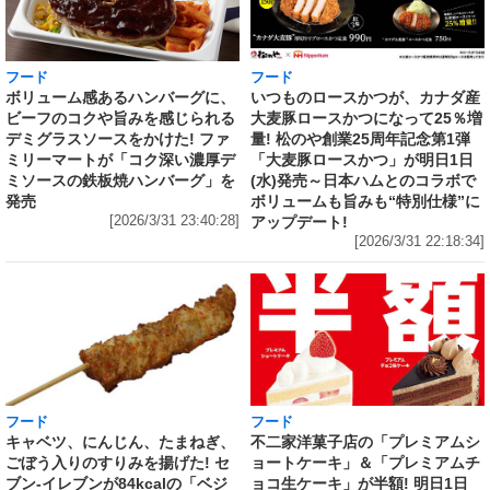
フード
フード
いつものロースかつが、カナダ産
ボリューム感あるハンバーグに、
大麦豚ロースかつになって25％増
ビーフのコクや旨みを感じられる
量! 松のや創業25周年記念第1弾
デミグラスソースをかけた! ファ
「大麦豚ロースかつ」が明日1日
ミリーマートが「コク深い濃厚デ
(水)発売～日本ハムとのコラボで
ミソースの鉄板焼ハンバーグ」を
ボリュームも旨みも“特別仕様”に
発売
アップデート!
[2026/3/31 23:40:28]
[2026/3/31 22:18:34]
フード
フード
キャベツ、にんじん、たまねぎ、
不二家洋菓子店の「プレミアムシ
ごぼう入りのすりみを揚げた! セ
ョートケーキ」＆「プレミアムチ
ブン‐イレブンが84kcalの「ベジ
ョコ生ケーキ」が半額! 明日1日