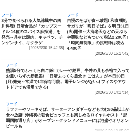
Amazonで「サッポロ生ビール黒ラベル『熊本
城復興応援缶』 350ml×24本」が税込5,180円!
発売から10年、昨年までの累計寄付金額は
6,344,952円
[2026/3/30 15:50:17]
フード
フード
3分で食べられる人気沸騰中の四
自慢のそばが食べ放題! 和食麺処
川料理! 日清食品が「カップヌー
サガミが「晦日そば」を明日31日
ドル 14種のスパイス麻辣湯」を
(火)開催～大海老天などの天ぷら
発売～具材は謎肉、キャベツ、チ
や薬味などもついて税込2,200円!
ンゲンサイ、キクラゲ
「時間無制限」の挑戦枠は税込
[2026/3/30 15:42:35]
4,400円
[2026/3/30 15:17:42]
フード
熱湯5分でふっくら白ご飯! カレーや納豆、牛丼の具も余裕で入っ