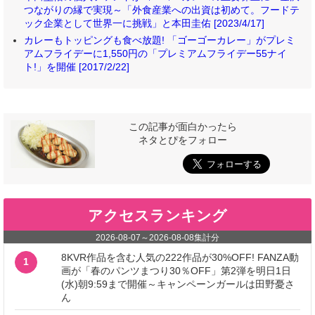
つながりの縁で実現～「外食産業への出資は初めて。フードテ
ック企業として世界一に挑戦」と本田圭佑 [2023/4/17]
カレーもトッピングも食べ放題! 「ゴーゴーカレー」がプレミ
アムフライデーに1,550円の「プレミアムフライデー55ナイ
ト!」を開催 [2017/2/22]
この記事が面白かったら
ネタとぴをフォロー
アクセスランキング
2026-08-07
～
2026-08-08
集計分
8KVR作品を含む人気の222作品が30%OFF! FANZA動
1
画が「春のパンツまつり30％OFF」第2弾を明日1日
(水)朝9:59まで開催～キャンペーンガールは田野憂さ
ん