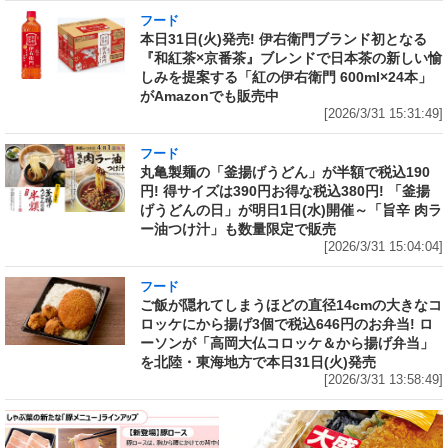
フード
本日31日(火)発売! 伊右衛門ブランド初となる
『和紅茶×京番茶』ブレンドで日本茶の新しい愉
しみを提案する「紅の伊右衛門 600ml×24本」
がAmazonでも販売中
[2026/3/31 15:31:49]
フード
丸亀製麺の「釜揚げうどん」が半額で税込190
円! 得サイズは390円お得な税込380円! 「釜揚
げうどんの日」が明日1日(水)開催～「旨辛 肉ラ
ー油つけ汁」も数量限定で販売
[2026/3/31 15:04:04]
フード
ご飯が隠れてしまうほどの直径14cmの大きなコ
ロッケにから揚げ3個で税込646円のお弁当! ロ
ーソンが「高岡大仏コロッケ＆から揚げ弁当」
を北陸・東海地方で本日31日(火)発売
[2026/3/31 13:58:49]