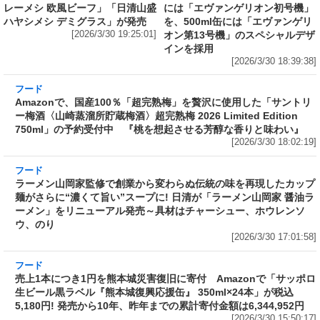
レーメシ 欧風ビーフ」「日清山盛
には「エヴァンゲリオン初号機」
ハヤシメシ デミグラス」が発売
を、500ml缶には「エヴァンゲリ
[2026/3/30 19:25:01]
オン第13号機」のスペシャルデザ
インを採用
[2026/3/30 18:39:38]
フード
Amazonで、国産100％「超完熟梅」を贅沢に使
用した「サントリー梅酒〈山崎蒸溜所貯蔵梅
酒〉超完熟梅 2026 Limited Edition 750ml」の
予約受付中 『桃を想起させる芳醇な香りと味
わい』
[2026/3/30 18:02:19]
フード
ラーメン山岡家監修で創業から変わらぬ伝統の
味を再現したカップ麺がさらに“濃くて旨い”ス
ープに! 日清が「ラーメン山岡家 醤油ラーメ
ン」をリニューアル発売～具材はチャーシュ
ー、ホウレンソウ、のり
[2026/3/30 17:01:58]
フード
売上1本につき1円を熊本城災害復旧に寄付