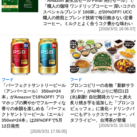
「Amazon 新生活セール Final 先行セール」で
「職人の珈琲 ワンドリップコーヒー 深いコクの
スペシャルブレンド 100杯」が20%OFF! UCC
職人の焙煎とブレンド技術で毎日飽きない定番
コーヒー。ミルクとよく合うコク豊かな味わい
[2026/3/31 18:06:07]
フード
フード
「パーフェクトサントリービール
ブロンコビリーの名物「新鮮サラ
〈アンバーエール〉 350ml×24
ダバー」が40年ぶりに明日1日
本」がAmazonで18%OFF! アロ
(水)刷新! 自社開発カリーと炭火
マホップの爽やかでフルーティな
炙り焼き芋を追加した「ブロンコ
香りの余韻を楽しめる「パーフェ
ビュッフェ」に進化～ドリンクバ
クトサントリービール〈エール〉
ーにもデトックスウォーター、バ
350ml×24本」は26%OFFで5月
タフライピー、台湾茶が登場
12日発売
[2026/3/31 15:53:59]
[2026/3/31 17:56:05]