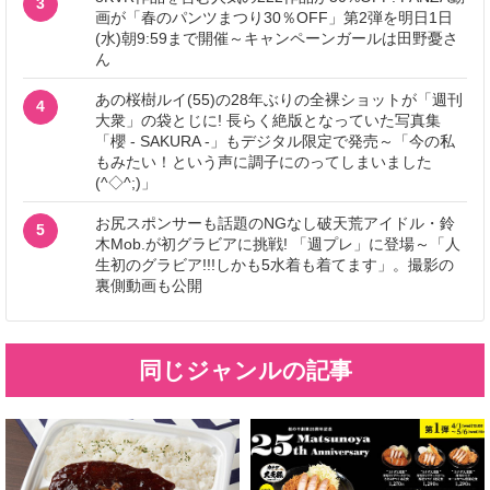
3
画が「春のパンツまつり30％OFF」第2弾を明日1日
(水)朝9:59まで開催～キャンペーンガールは田野憂さ
ん
あの桜樹ルイ(55)の28年ぶりの全裸ショットが「週刊
4
大衆」の袋とじに! 長らく絶版となっていた写真集
「櫻 - SAKURA -」もデジタル限定で発売～「今の私
もみたい！という声に調子にのってしまいました
(^◇^;)」
お尻スポンサーも話題のNGなし破天荒アイドル・鈴
5
木Mob.が初グラビアに挑戦! 「週プレ」に登場～「人
生初のグラビア!!!しかも5水着も着てます」。撮影の
裏側動画も公開
同じジャンルの記事