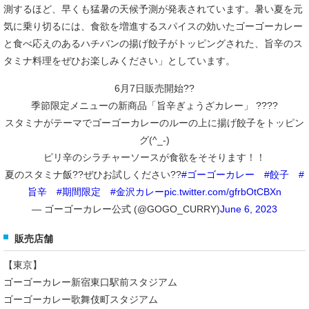
測するほど、早くも猛暑の天候予測が発表されています。暑い夏を元
気に乗り切るには、食欲を増進するスパイスの効いたゴーゴーカレー
と食べ応えのあるハチバンの揚げ餃子がトッピングされた、旨辛のス
タミナ料理をぜひお楽しみください」としています。
6月7日販売開始??
季節限定メニューの新商品「旨辛ぎょうざカレー」 ????
スタミナがテーマでゴーゴーカレーのルーの上に揚げ餃子をトッピン
グ(^_-)
ピリ辛のシラチャーソースが食欲をそそります！！
夏のスタミナ飯??ぜひお試しください??
#ゴーゴーカレー
#餃子
#
旨辛
#期間限定
#金沢カレー
pic.twitter.com/gfrbOtCBXn
— ゴーゴーカレー公式 (@GOGO_CURRY)
June 6, 2023
販売店舗
【東京】
ゴーゴーカレー新宿東口駅前スタジアム
ゴーゴーカレー歌舞伎町スタジアム