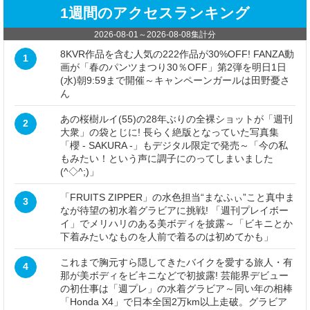
1週間のアクセスランキング
2026-08-01
～
2026-08-08
集計分
8KVR作品を含む人気の222作品が30%OFF! FANZA動
1
画が「春のパンツまつり30％OFF」第2弾を明日1日
(水)朝9:59まで開催～キャンペーンガールは田野憂さ
ん
あの桜樹ルイ(55)の28年ぶりの全裸ショットが「週刊
2
大衆」の袋とじに! 長らく絶版となっていた写真集
「櫻 - SAKURA -」もデジタル限定で発売～「今の私
もみたい！という声に調子にのってしまいました
(^◇^;)」
「FRUITS ZIPPER」の水色担当“まなふぃ”こと真中ま
3
なが待望の初水着グラビアに挑戦! 「週刊プレイボー
イ」でメリハリのある美ボディを披露～「ビキニとか
下着みたいなものを人前で着るのは初めてかも」
これまで胸元すら隠してきたバイクを愛する旅人・有
4
那が美ボディをビキニなどで初披露! 芸能界デビュー
の初仕事は「週プレ」の水着グラビア～同い年の相棒
「Honda X4」で日本全国2万km以上走破。グラビア