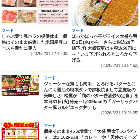
フード
フード
しゃぶ葉で豚バラの提供休止 価
ほっかほっか亭がライス大盛を明
格はそのまま厳選した米国産豚ロ
日1日(水)から、さらに税込20円
ースを新たに導入
値下げ! 大盛変更は＋税込50円に
[2026/3/31 12:49:33]
～「いま下げられるところから下
げる」
[2026/3/31 10:54:52]
フード
ジューシーな鶏もも肉を、とろけるバターとに
んにく醤油の特製ダレで鉄板焼きして悪魔級の
美味しさ! 松屋が「鶏のバター醤油炒め定食」を
本日31日(火)発売～1,039kcalの「ガーリックバ
ター豚カルビエッグ丼」も
[2026/3/31 10:26:05]
フード
価格そのまま45％増量で「大盛 明太子スパゲテ
ィ」は1,102kcal! 「カレー」や「天使のチーズ