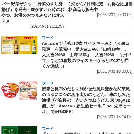
バー 野菜ザクッ！ 野菜のすり身
(水)から3日間限定～お得な応援価
揚げ」を発売～腹がすいた時のお
格商品も販売中
やつ、お酒のおつまみなどにオス
[2026/3/31 20:00:07]
スメ
[2026/3/31 21:11:59]
フード
Amazonで「第112弾 ウイスキーみくじ 466口
限定」を販売中 超大吉1/466「山崎18年」、
大大吉2/466「山崎12年」、大吉2/466「白州12
年」など11種類のウイスキーからどの1本が届
くか運試し!
[2026/3/31 18:30:01]
フード
鰹節と昆布のだしを利かせた風味豊かな関東風
のつゆにコシのある太めのうどん、味のしみた
油揚げが自慢の「赤いきつねうどん 東 96g×12
個」が「Amazon 新生活セール Final 先行セー
ル」で54%OFF!
[2026/3/31 18:14:08]
フード