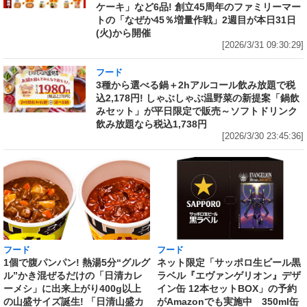
ケーキ」など6品! 創立45周年のファミリーマー
トの「なぜか45％増量作戦」2週目が本日31日
(火)から開催
[2026/3/31 09:30:29]
フード
3種から選べる鍋＋2hアルコール飲み放題で税
込2,178円! しゃぶしゃぶ温野菜の新提案「鍋飲
みセット」が平日限定で販売～ソフトドリンク
飲み放題なら税込1,738円
[2026/3/30 23:45:36]
フード
フード
1個で腹パンパン! 熱湯5分“グルグ
ネット限定「サッポロ生ビール黒
ル”かき混ぜるだけの「日清カレ
ラベル『エヴァンゲリオン』デザ
ーメシ」に出来上がり400g以上
イン缶 12本セットBOX」の予約
の山盛サイズ誕生! 「日清山盛カ
がAmazonでも実施中 350ml缶