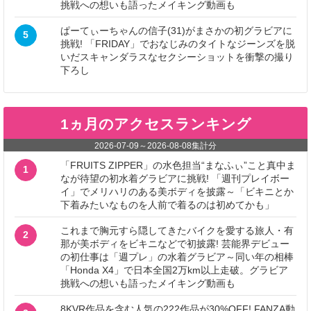
挑戦への想いも語ったメイキング動画も
ぱーてぃーちゃんの信子(31)がまさかの初グラビアに
5
挑戦! 「FRIDAY」でおなじみのタイトなジーンズを脱
いだスキャンダラスなセクシーショットを衝撃の撮り
下ろし
1ヵ月のアクセスランキング
2026-07-09
～
2026-08-08
集計分
「FRUITS ZIPPER」の水色担当“まなふぃ”こと真中ま
1
なが待望の初水着グラビアに挑戦! 「週刊プレイボー
イ」でメリハリのある美ボディを披露～「ビキニとか
下着みたいなものを人前で着るのは初めてかも」
これまで胸元すら隠してきたバイクを愛する旅人・有
2
那が美ボディをビキニなどで初披露! 芸能界デビュー
の初仕事は「週プレ」の水着グラビア～同い年の相棒
「Honda X4」で日本全国2万km以上走破。グラビア
挑戦への想いも語ったメイキング動画も
8KVR作品を含む人気の222作品が30%OFF! FANZA動