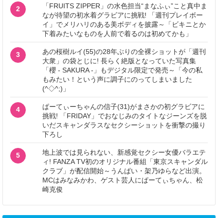
「FRUITS ZIPPER」の水色担当“まなふぃ”こと真中ま
2
なが待望の初水着グラビアに挑戦! 「週刊プレイボー
イ」でメリハリのある美ボディを披露～「ビキニとか
下着みたいなものを人前で着るのは初めてかも」
あの桜樹ルイ(55)の28年ぶりの全裸ショットが「週刊
3
大衆」の袋とじに! 長らく絶版となっていた写真集
「櫻 - SAKURA -」もデジタル限定で発売～「今の私
もみたい！という声に調子にのってしまいました
(^◇^;)」
ぱーてぃーちゃんの信子(31)がまさかの初グラビアに
4
挑戦! 「FRIDAY」でおなじみのタイトなジーンズを脱
いだスキャンダラスなセクシーショットを衝撃の撮り
下ろし
地上波では見られない、新感覚セクシー女優バラエテ
5
ィ! FANZA TV初のオリジナル番組「東京スキャンダル
クラブ」が配信開始～うんぱい・架乃ゆらなど出演。
MCはみなみかわ、ゲスト芸人にぱーてぃちゃん、松
崎克俊