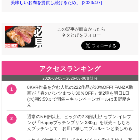
美味しいお肉を提供し続けるため」 [2023/4/7]
この記事が面白かったら
ネタとぴをフォロー
アクセスランキング
2026-08-05
～
2026-08-06
集計分
8KVR作品を含む人気の222作品が30%OFF! FANZA動
1
画が「春のパンツまつり30％OFF」第2弾を明日1日
(水)朝9:59まで開催～キャンペーンガールは田野憂さ
ん
通常の5.6倍以上、ビッグの2.3倍以上! セブン‐イレブ
2
ンが「Happyプッチンプリン 380g」を販売～もちろ
んプッチンして、お皿に移してプルル～ンと楽しめる