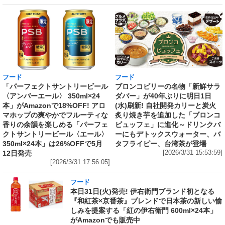
フード
フード
「パーフェクトサントリービール
ブロンコビリーの名物「新鮮サラ
〈アンバーエール〉 350ml×24
ダバー」が40年ぶりに明日1日
本」がAmazonで18%OFF! アロ
(水)刷新! 自社開発カリーと炭火
マホップの爽やかでフルーティな
炙り焼き芋を追加した「ブロンコ
香りの余韻を楽しめる「パーフェ
ビュッフェ」に進化～ドリンクバ
クトサントリービール〈エール〉
ーにもデトックスウォーター、バ
350ml×24本」は26%OFFで5月
タフライピー、台湾茶が登場
12日発売
[2026/3/31 15:53:59]
[2026/3/31 17:56:05]
フード
本日31日(火)発売! 伊右衛門ブランド初となる
『和紅茶×京番茶』ブレンドで日本茶の新しい愉
しみを提案する「紅の伊右衛門 600ml×24本」
がAmazonでも販売中