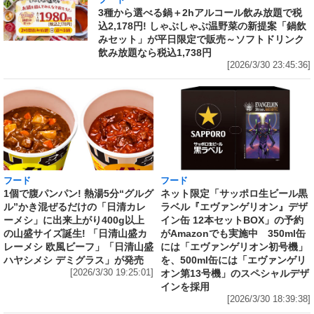
フード
3種から選べる鍋＋2hアルコール飲み放題で税
込2,178円! しゃぶしゃぶ温野菜の新提案「鍋飲
みセット」が平日限定で販売～ソフトドリンク
飲み放題なら税込1,738円
[2026/3/30 23:45:36]
フード
フード
1個で腹パンパン! 熱湯5分“グルグ
ネット限定「サッポロ生ビール黒
ル”かき混ぜるだけの「日清カレ
ラベル『エヴァンゲリオン』デザ
ーメシ」に出来上がり400g以上
イン缶 12本セットBOX」の予約
の山盛サイズ誕生! 「日清山盛カ
がAmazonでも実施中 350ml缶
レーメシ 欧風ビーフ」「日清山盛
には「エヴァンゲリオン初号機」
ハヤシメシ デミグラス」が発売
を、500ml缶には「エヴァンゲリ
[2026/3/30 19:25:01]
オン第13号機」のスペシャルデザ
インを採用
[2026/3/30 18:39:38]