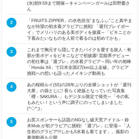
(水)朝9:59まで開催～キャンペーンガールは田野憂さ
ん
「FRUITS ZIPPER」の水色担当“まなふぃ”こと真中ま
2
なが待望の初水着グラビアに挑戦! 「週刊プレイボー
イ」でメリハリのある美ボディを披露～「ビキニとか
下着みたいなものを人前で着るのは初めてかも」
これまで胸元すら隠してきたバイクを愛する旅人・有
3
那が美ボディをビキニなどで初披露! 芸能界デビュー
の初仕事は「週プレ」の水着グラビア～同い年の相棒
「Honda X4」で日本全国2万km以上走破。グラビア
挑戦への想いも語ったメイキング動画も
あの桜樹ルイ(55)の28年ぶりの全裸ショットが「週刊
4
大衆」の袋とじに! 長らく絶版となっていた写真集
「櫻 - SAKURA -」もデジタル限定で発売～「今の私
もみたい！という声に調子にのってしまいました
(^◇^;)」
お尻スポンサーも話題のNGなし破天荒アイドル・鈴
5
木Mob.が初グラビアに挑戦! 「週プレ」に登場～「人
生初のグラビア!!!しかも5水着も着てます」。撮影の
裏側動画も公開