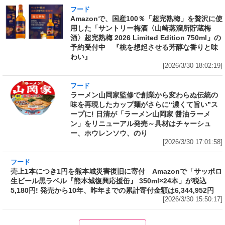
フード
Amazonで、国産100％「超完熟梅」を贅沢に使
用した「サントリー梅酒〈山崎蒸溜所貯蔵梅
酒〉超完熟梅 2026 Limited Edition 750ml」の
予約受付中 『桃を想起させる芳醇な香りと味
わい』
[2026/3/30 18:02:19]
フード
ラーメン山岡家監修で創業から変わらぬ伝統の
味を再現したカップ麺がさらに“濃くて旨い”ス
ープに! 日清が「ラーメン山岡家 醤油ラーメ
ン」をリニューアル発売～具材はチャーシュ
ー、ホウレンソウ、のり
[2026/3/30 17:01:58]
フード
売上1本につき1円を熊本城災害復旧に寄付
Amazonで「サッポロ生ビール黒ラベル『熊本
城復興応援缶』 350ml×24本」が税込5,180円!
発売から10年、昨年までの累計寄付金額は
6,344,952円
[2026/3/30 15:50:17]