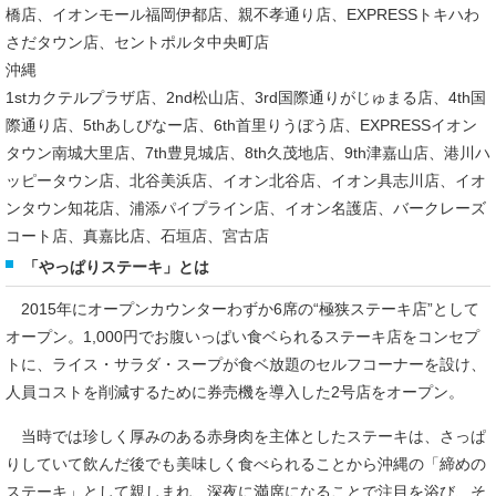
橋店、イオンモール福岡伊都店、親不孝通り店、EXPRESSトキハわ
さだタウン店、セントポルタ中央町店
沖縄
1stカクテルプラザ店、2nd松山店、3rd国際通りがじゅまる店、4th国
際通り店、5thあしびなー店、6th首里りうぼう店、EXPRESSイオン
タウン南城大里店、7th豊見城店、8th久茂地店、9th津嘉山店、港川ハ
ッピータウン店、北谷美浜店、イオン北谷店、イオン具志川店、イオ
ンタウン知花店、浦添パイプライン店、イオン名護店、バークレーズ
コート店、真嘉比店、石垣店、宮古店
「やっぱりステーキ」とは
2015年にオープンカウンターわずか6席の“極狭ステーキ店”として
オープン。1,000円でお腹いっぱい食ベられるステーキ店をコンセプ
トに、ライス・サラダ・スープが食ベ放題のセルフコーナーを設け、
人員コストを削減するために券売機を導入した2号店をオープン。
当時では珍しく厚みのある赤身肉を主体としたステーキは、さっぱ
りしていて飲んだ後でも美味しく食べられることから沖縄の「締めの
ステーキ」として親しまれ、深夜に満席になることで注目を浴び、そ