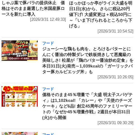
しゃぶ葉で豚バラの提供休止 価
ほっかほっか亭がライス大盛を明
格はそのまま厳選した米国産豚ロ
日1日(水)から、さらに税込20円
ースを新たに導入
値下げ! 大盛変更は＋税込50円に
[2026/3/31 12:49:33]
～「いま下げられるところから下
げる」
[2026/3/31 10:54:52]
フード
ジューシーな鶏もも肉を、とろけるバターとに
んにく醤油の特製ダレで鉄板焼きして悪魔級の
美味しさ! 松屋が「鶏のバター醤油炒め定食」を
本日31日(火)発売～1,039kcalの「ガーリックバ
ター豚カルビエッグ丼」も
[2026/3/31 10:26:05]
フード
価格そのまま45％増量で「大盛 明太子スパゲテ
ィ」は1,102kcal! 「カレー」や「天使のチーズ
ケーキ」など6品! 創立45周年のファミリーマー
トの「なぜか45％増量作戦」2週目が本日31日
(火)から開催
[2026/3/31 09:30:29]