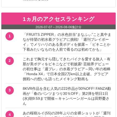
1ヵ月のアクセスランキング
2026-07-07
～
2026-08-06
集計分
「FRUITS ZIPPER」の水色担当“まなふぃ”こと真中ま
1
なが待望の初水着グラビアに挑戦! 「週刊プレイボー
イ」でメリハリのある美ボディを披露～「ビキニとか
下着みたいなものを人前で着るのは初めてかも」
これまで胸元すら隠してきたバイクを愛する旅人・有
2
那が美ボディをビキニなどで初披露! 芸能界デビュー
の初仕事は「週プレ」の水着グラビア～同い年の相棒
「Honda X4」で日本全国2万km以上走破。グラビア
挑戦への想いも語ったメイキング動画も
8KVR作品を含む人気の222作品が30%OFF! FANZA動
3
画が「春のパンツまつり30％OFF」第2弾を明日1日
(水)朝9:59まで開催～キャンペーンガールは田野憂さ
ん
あの桜樹ルイ(55)の28年ぶりの全裸ショットが「週刊
4