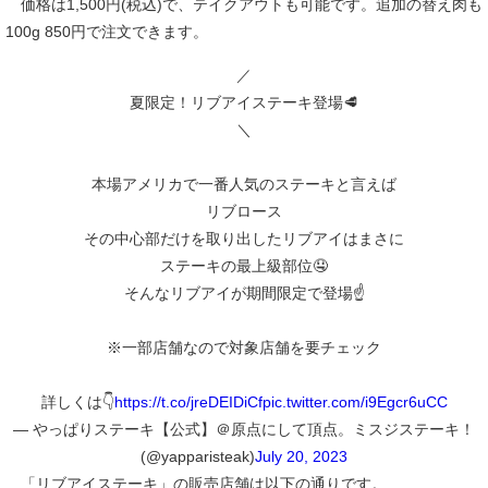
価格は1,500円(税込)で、テイクアウトも可能です。追加の替え肉も
100g 850円で注文できます。
／
夏限定！リブアイステーキ登場🥩
＼
本場アメリカで一番人気のステーキと言えば
リブロース
その中心部だけを取り出したリブアイはまさに
ステーキの最上級部位🤤
そんなリブアイが期間限定で登場☝️
※一部店舗なので対象店舗を要チェック
詳しくは👇
https://t.co/jreDEIDiCf
pic.twitter.com/i9Egcr6uCC
— やっぱりステーキ【公式】＠原点にして頂点。ミスジステーキ！
(@yapparisteak)
July 20, 2023
「リブアイステーキ」の販売店舗は以下の通りです。