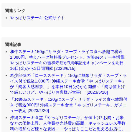
関連リンク
やっぱりステーキ 公式サイト
関連記事
和牛ステーキ150gにサラダ・スープ・ライス食べ放題で税込
1,380円、替えバーグ無料券プレゼント、お箸deステーキ増量!
やっぱりステーキの吉祥寺店が3周年記念キャンペーンを明日
16日(金)から3日間開催 [2023/6/15]
希少部位の「ロースステーキ」150gに無限サラダ・スープ・ラ
イス付で税込1,000円! 沖縄ステーキ食堂「やっぱりステーキ」
が「肉客大感謝祭。」を本日10日(水)から開催～「肉は値上げ
で厳しいけど、やっぱりお客様が大事!」 [2023/5/10]
「お箸deステーキ」120gにスープ・サラダ・ライス食べ放題付
きで税込900円! 沖縄ステーキ食堂「やっぱりステーキ」がメニ
ュー改定 [2023/4/20]
沖縄ステーキ食堂「やっぱりステーキ」が値上げ! お肉・お米
などの価格上昇、人件費や光熱費の高騰、キャッシュレス手数
料の増加など様々な要因～「やっぱりここだと思えるお店に。