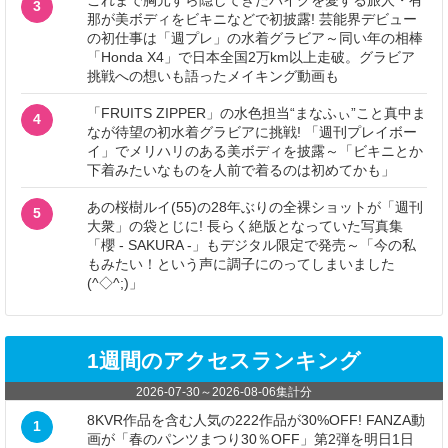
これまで胸元すら隠してきたバイクを愛する旅人・有
3
那が美ボディをビキニなどで初披露! 芸能界デビュー
の初仕事は「週プレ」の水着グラビア～同い年の相棒
「Honda X4」で日本全国2万km以上走破。グラビア
挑戦への想いも語ったメイキング動画も
「FRUITS ZIPPER」の水色担当“まなふぃ”こと真中ま
4
なが待望の初水着グラビアに挑戦! 「週刊プレイボー
イ」でメリハリのある美ボディを披露～「ビキニとか
下着みたいなものを人前で着るのは初めてかも」
あの桜樹ルイ(55)の28年ぶりの全裸ショットが「週刊
5
大衆」の袋とじに! 長らく絶版となっていた写真集
「櫻 - SAKURA -」もデジタル限定で発売～「今の私
もみたい！という声に調子にのってしまいました
(^◇^;)」
1週間のアクセスランキング
2026-07-30
～
2026-08-06
集計分
8KVR作品を含む人気の222作品が30%OFF! FANZA動
1
画が「春のパンツまつり30％OFF」第2弾を明日1日