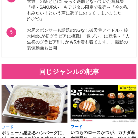
大衆」の袋とじに! 長らく絶版となっていた写真集
「櫻 - SAKURA -」もデジタル限定で発売～「今の私
もみたい！という声に調子にのってしまいました
(^◇^;)」
お尻スポンサーも話題のNGなし破天荒アイドル・鈴
5
木Mob.が初グラビアに挑戦! 「週プレ」に登場～「人
生初のグラビア!!!しかも5水着も着てます」。撮影の
裏側動画も公開
同じジャンルの記事
フード
フード
いつものロースかつが、カナダ産
ボリューム感あるハンバーグに、