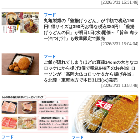
[2026/3/31 15:31:49]
フード
丸亀製麺の「釜揚げうどん」が半額で税込190
円! 得サイズは390円お得な税込380円! 「釜揚
げうどんの日」が明日1日(水)開催～「旨辛 肉ラ
ー油つけ汁」も数量限定で販売
[2026/3/31 15:04:04]
フード
ご飯が隠れてしまうほどの直径14cmの大きなコ
ロッケにから揚げ3個で税込646円のお弁当! ロ
ーソンが「高岡大仏コロッケ＆から揚げ弁当」
を北陸・東海地方で本日31日(火)発売
[2026/3/31 13:58:49]
フード
フード