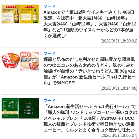
フード
Amazonで「第112弾 ウイスキーみくじ 466口
限定」を販売中 超大吉1/466「山崎18年」、
大大吉2/466「山崎12年」、大吉2/466「白州12
年」など11種類のウイスキーからどの1本が届
くか運試し!
[2026/3/31 18:30:01]
フード
鰹節と昆布のだしを利かせた風味豊かな関東風
のつゆにコシのある太めのうどん、味のしみた
油揚げが自慢の「赤いきつねうどん 東 96g×12
個」が「Amazon 新生活セール Final 先行セー
ル」で54%OFF!
[2026/3/31 18:14:08]
フード
「Amazon 新生活セール Final 先行セール」で
「職人の珈琲 ワンドリップコーヒー 深いコクの
スペシャルブレンド 100杯」が20%OFF! UCC
職人の焙煎とブレンド技術で毎日飽きない定番
コーヒー。ミルクとよく合うコク豊かな味わい
[2026/3/31 18:06:07]