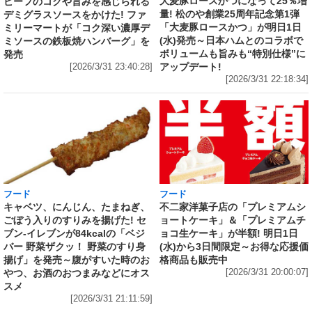
大麦豚ロースかつになって25％増
ビーフのコクや旨みを感じられる
量! 松のや創業25周年記念第1弾
デミグラスソースをかけた! ファ
「大麦豚ロースかつ」が明日1日
ミリーマートが「コク深い濃厚デ
(水)発売～日本ハムとのコラボで
ミソースの鉄板焼ハンバーグ」を
ボリュームも旨みも“特別仕様”に
発売
アップデート!
[2026/3/31 23:40:28]
[2026/3/31 22:18:34]
フード
フード
キャベツ、にんじん、たまねぎ、
不二家洋菓子店の「プレミアムシ
ごぼう入りのすりみを揚げた! セ
ョートケーキ」＆「プレミアムチ
ブン‐イレブンが84kcalの「ベジ
ョコ生ケーキ」が半額! 明日1日
バー 野菜ザクッ！ 野菜のすり身
(水)から3日間限定～お得な応援価
揚げ」を発売～腹がすいた時のお
格商品も販売中
やつ、お酒のおつまみなどにオス
[2026/3/31 20:00:07]
スメ
[2026/3/31 21:11:59]